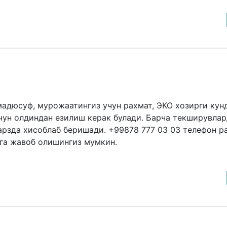
адюсуф, мурожаатингиз учун рахмат, ЭКО хозирги кун
чун олдиндан езилиш керак булади. Барча текширувлар
арзда хисоблаб беришади. +99878 777 03 03 телефон р
зга жавоб олишингиз мумкин.