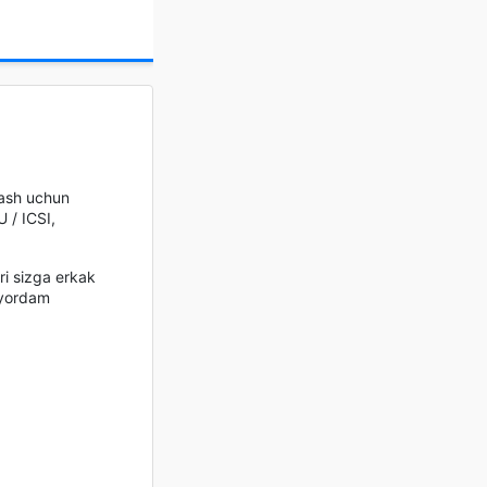
lash uchun
 / ICSI,
ri sizga erkak
a yordam