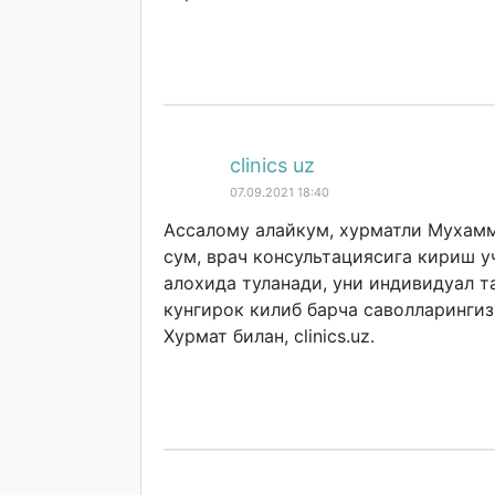
clinics uz
07.09.2021 18:40
Ассалому алайкум, хурматли Мухамм
сум, врач консультациясига кириш у
алохида туланади, уни индивидуал т
кунгирок килиб барча саволларинги
Хурмат билан, clinics.uz.