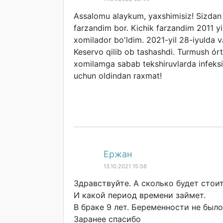
Assalomu alaykum, yaxshimisiz! Sizda
farzandim bor. Kichik farzandim 2011 yi
xomilador bo'ldim. 2021-yil 28-iyulda v
Keservo qilib ob tashashdi. Turmush ór
xomilamga sabab tekshiruvlarda infeks
uchun oldindan raxmat!
Ержан
13.10.2021 15:56
Здравствуйте. А сколько будет стои
И какой период времени займет.
В браке 9 лет. Беременности не было
Заранее спасибо