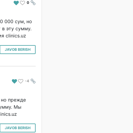
0
#
0 000 сум, но
 в эту сумму.
 clinics.uz
JAVOB BERISH
-4
#
 но прежде
сумму. Мы
nics.uz
JAVOB BERISH