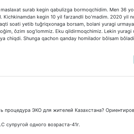
n maslaxat surab kegin qabulizga bormoqchidim. Men 36 y
l. Kichkinamdan kegin 10 yil farzandli bo'madim. 2020 yil 
aqti soati yetib tuĝriqxonaga borsam, bolani yuragi urmayap
toĝim, ôzim sog'lommiz. Eku qildirmoqchimiz. Lekin yuragi
iya chiqdi. Shunga qachon qanday homilador bôlsam bôladi
ть процедура ЭКО для жителей Казахстана? Ориентиров
.С супругой одного возраста-41г.