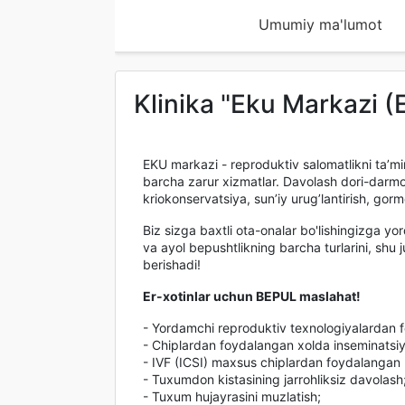
Umumiy ma'lumot
Klinika "Eku Markazi
EKU markazi - reproduktiv salomatlikni ta’mi
barcha zarur xizmatlar. Davolash dori-darmo
kriokonservatsiya, sun’iy urug’lantirish, gorm
Biz sizga baxtli ota-onalar bo'lishingizga y
va ayol bepushtlikning barcha turlarini, shu
berishadi!
Er-xotinlar uchun BEPUL maslahat!
- Yordamchi reproduktiv texnologiyalardan f
- Chiplardan foydalangan xolda inseminatsiy
- IVF (ICSI) maxsus chiplardan foydalangan ho
- Tuxumdon kistasining jarrohliksiz davolash
- Tuxum hujayrasini muzlatish;