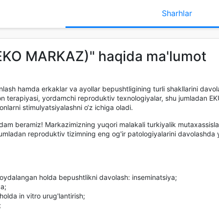
Sharhlar
 (EKO MARKAZ)" haqida ma'lumot
nlash hamda erkaklar va ayollar bepushtligining turli shakllarini davo
n terapiyasi, yordamchi reproduktiv texnologiyalar, shu jumladan EKU
onlarni stimulyatsiyalashni o‘z ichiga oladi.
ordam beramiz! Markazimizning yuqori malakali turkiyalik mutaxassisla
 jumladan reproduktiv tizimning eng og'ir patologiyalarini davolashd
oydalangan holda bepushtlikni davolash: inseminatsiya;
a;
lda in vitro urug'lantirish;
;