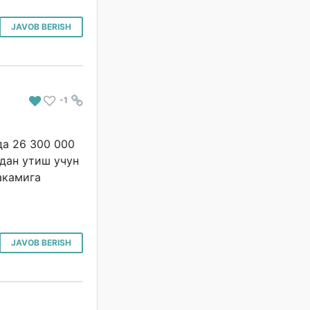
JAVOB BERISH
-1
#
да 26 300 000
дан утиш учун
акамига
JAVOB BERISH