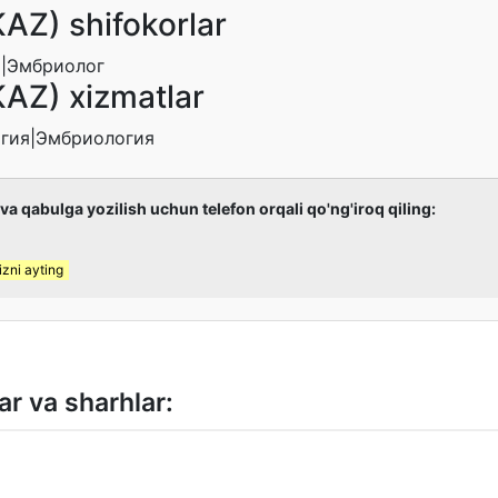
Z) shifokorlar
)|Эмбриолог
AZ) xizmatlar
огия|Эмбриология
 va qabulga yozilish uchun telefon orqali qo'ng'iroq qiling:
zni ayting
ar va sharhlar: