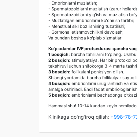
- Embrionlarni muzlatish;
- Spermatozoidlarni muzlatish (zarur hollard
- Spermatozoidlarni yig'ish va muzlatish bo'y
- Muzlatilgan embrionlarni ko'chirish tartibi;
- Menstrual sikl bozilishining tuzatilishi;
- Gormonal etishmovchilikni davolash;
Va bundan boshqa ko'plab xizmatlar!
Ko'p odamlar IVF protsedurasi qancha vaqt
1 bosqich:
barcha tahlillarni to'plang. Ushbu
2 bosqich:
stimulyatsiya. Har bir protokol 
tekshiruvi uchun shifokorga 3-4 marta tashrif 
3 bosqich:
follikulani ponksiyon qilish.
Shlangi yordamida barcha follikulyar suyuqli
4 bosqich:
embrionlarni urug'lantirish va eti
amalga oshiriladi. Endi faqat embriologlar i
5 bosqich:
embrionlarni bachadonga o'tkazish
Hammasi shu! 10-14 kundan keyin homiladorl
Klinikaga qo'ng'iroq qilish:
+998-78-7