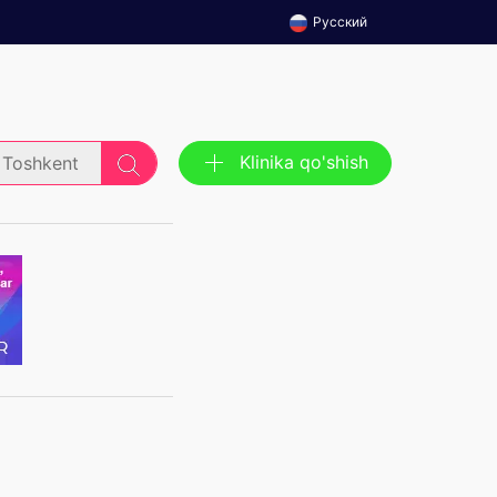
Русский
Klinika qo'shish
Toshkent