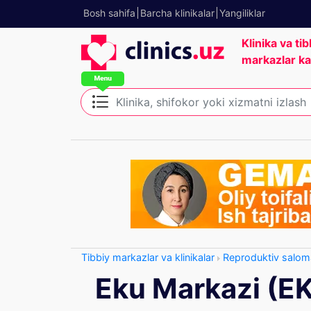
Bosh sahifa
Barcha klinikalar
Yangiliklar
Klinika va tib
markazlar ka
Tibbiy markazlar va klinikalar
Reproduktiv saloma
Eku Markazi (