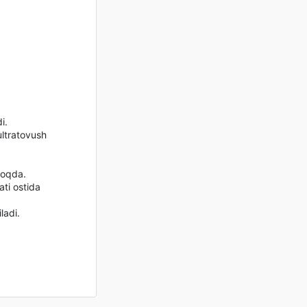
i.
ultratovush
moqda.
ati ostida
ladi.