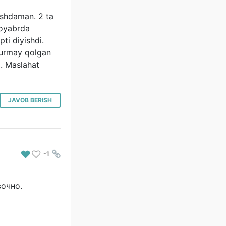
oshdaman. 2 ta
noyabrda
ti diyishdi.
 urmay qolgan
. Maslahat
JAVOB BERISH
-1
#
очно.