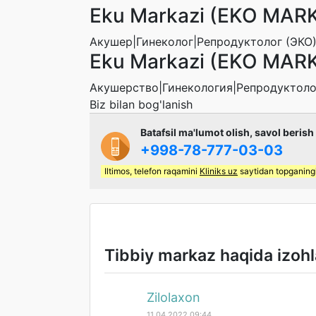
Eku Markazi (EKO MARKA
Акушер|Гинеколог|Репродуктолог (ЭКО
Eku Markazi (EKO MARK
Акушерство|Гинекология|Репродуктол
Biz bilan bog'lanish
Batafsil ma'lumot olish, savol berish
+998-78-777-03-03
Iltimos, telefon raqamini
Kliniks uz
saytidan topganingi
Tibbiy markaz haqida izohl
Zilolaxon
11.04.2022 09:44