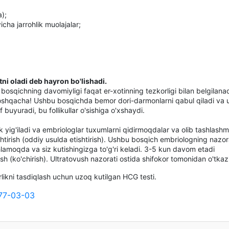
a);
icha jarrohlik muolajalar;
ni oladi deb hayron bo'lishadi.
 bosqichning davomiyligi faqat er-xotinning tezkorligi bilan belgilanad
boshqacha! Ushbu bosqichda bemor dori-darmonlarni qabul qiladi va 
buyuradi, bu follikullar o'sishiga o'xshaydi.
k yig'iladi va embriologlar tuxumlarni qidirmoqdalar va olib tashlash
shtirish (oddiy usulda etishtirish). Ushbu bosqich embriologning nazor
shlamoqda va siz kutishingizga to'g'ri keladi. 3-5 kun davom etadi
 (ko'chirish). Ultratovush nazorati ostida shifokor tomonidan o'tkazi
ikni tasdiqlash uchun uzoq kutilgan HCG testi.
77-03-03