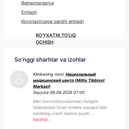
Balneoterapiya
Emlash
Koronavirusga qarshi emlash
RO'YXATNI TO'LIQ
OCHISH
So'nggi sharhlar va izohlar
Klinikaning nomi:
Национальный
медицинский центр (Milliy Tibbiyot
Markazi)
Sayyora
08.08.2026 07:00
Men Surxondaryodanman.Yuragim
holsizlanadi.Yurak notekis urayapti deb
kardiolog vrach tashxis quydi....
Batafsil...