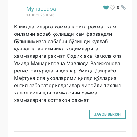
0
#
Мунаввара
19.06.2026 10:46
Кликадагиларга хаммаларига рахмат хам
оиламни асраб қолишди хам фарзандли
бўлишимизга сабабчи бўлишди қўллаб
қувватлаган клиника ходимларига
хаммаларига рахмат Содиқ ака Камола опа
Умида Машариповна Мавлюда Валижонова
регистратурадаги қизлар Умида Дилрабо
Мафтуна опа уколларими қилди қўллариз
енгил лабораториядагилар чиройли тахлил
халол қилишди хаммасини хамма
хаммаларига коттакон рахмат
JAVOB BERISH