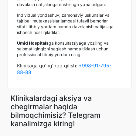
davolash natijalariga erishishga yo‘naltirilgan.
Individual yondashuv, zamonaviy uskunalar va
tajribali mutaxassislar jamoasi tufayli bemorlar
sifatli tibbiy yordam hamda davolanish natijasiga
ishonch hosil qiladilar.
Umid Hospitals
ga konsultatsiyaga yoziling va
salomatligingizni saqlash hamda tiklash uchun
professional tibbiy yordam oling.
Klinikaga qo'ng'iroq qilish:
+998-91-795-
88-88
Klinikalardagi aksiya va
chegirmalar haqida
bilmoqchimisiz? Telegram
kanalimizga kiring!