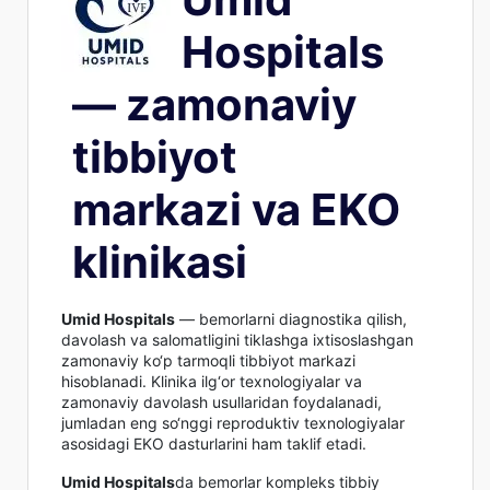
Hospitals
— zamonaviy
tibbiyot
markazi va EKO
klinikasi
Umid Hospitals
— bemorlarni diagnostika qilish,
davolash va salomatligini tiklashga ixtisoslashgan
zamonaviy ko‘p tarmoqli tibbiyot markazi
hisoblanadi. Klinika ilg‘or texnologiyalar va
zamonaviy davolash usullaridan foydalanadi,
jumladan eng so‘nggi reproduktiv texnologiyalar
asosidagi EKO dasturlarini ham taklif etadi.
Umid Hospitals
da bemorlar kompleks tibbiy