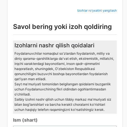
Izohlar ro'yxatini yangilash
Savol bering yoki izoh qoldiring
Izohlarni nashr qilish qoidalari
Foydalanuvchilar nomaqbul so'zlardan foydalanish, milliy va
diniy qarama-qarshiliklarga da'vat etish, ekstremistik, millatchi,
irqchi xarakterdagi bayonotlarni, inson qadr-qimmatini
haqoratlash, shuningdek, O'zbekiston Respublikasi
qonunchiligini buzuvchi boshqa bayonotlardan foydalanish
qat'iyan man etiladi.
Sayt ma'muriyati tomonidan belgilangan qoidalarni buzganlik
uchun Foydalanuvchining fikri oldindan ogohlantirmasdan
o'chiriladi.
Salbiy izohni nashr qilish uchun tibbiy markaz ma'muriyati siz
bilan bog'lanishlari va barcha kerakli choralarni ko'rishlari
uchun haqiqiy telefon raqamingizni ko'rsatishingiz kerak.
Ism (shart)