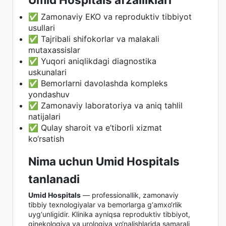
✅ Zamonaviy EKO va reproduktiv tibbiyot
usullari
✅ Tajribali shifokorlar va malakali
mutaxassislar
✅ Yuqori aniqlikdagi diagnostika
uskunalari
✅ Bemorlarni davolashda kompleks
yondashuv
✅ Zamonaviy laboratoriya va aniq tahlil
natijalari
✅ Qulay sharoit va e’tiborli xizmat
ko‘rsatish
Nima uchun Umid Hospitals
tanlanadi
Umid Hospitals
— professionallik, zamonaviy
tibbiy texnologiyalar va bemorlarga g‘amxo‘rlik
uyg‘unligidir. Klinika ayniqsa reproduktiv tibbiyot,
ginekologiya va urologiya yo‘nalishlarida samarali