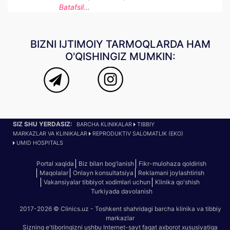
Batafsil...
BIZNI IJTIMOIY TARMOQLARDA HAM
O'QISHINGIZ MUMKIN:
SIZ SHU YERDASIZ:
BARCHA KLINIKALAR
TIBBIY
MARKAZLAR VA KLINIKALAR
REPRODUKTIV SALOMATLIK (EKO)
UMID HOSPITALS
Portal xaqida
Biz bilan bog'lanish
Fikr-mulohaza qoldirish
Maqolalar
Onlayn konsultatsiya
Reklamani joylashtirish
Vakansiyalar tibbiyot xodimlari uchun
Klinika qo'shish
Turkiyada davolanish
2017-2026 © Clinics.uz - Toshkent shahridagi barcha klinika va tibbiy
markazlar
Sizning e'tiboringizni ushbu Internet-sayt faqat axborot xususiyatiga