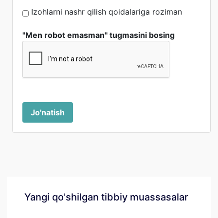
Izohlarni nashr qilish qoidalariga roziman
"Men robot emasman" tugmasini bosing
Jo'natish
Yangi qo'shilgan tibbiy muassasalar