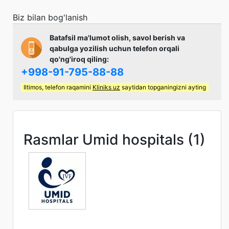
Biz bilan bog'lanish
Batafsil ma'lumot olish, savol berish va
qabulga yozilish uchun telefon orqali
qo'ng'iroq qiling:
+998-91-795-88-88
Iltimos, telefon raqamini
Kliniks uz
saytidan topganingizni ayting
Rasmlar Umid hospitals (1)