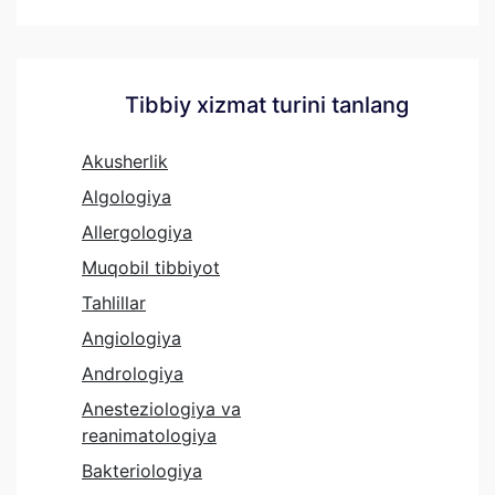
Tibbiy xizmat turini tanlang
Akusherlik
Algologiya
Allergologiya
Muqobil tibbiyot
Tahlillar
Angiologiya
Andrologiya
Anesteziologiya va
reanimatologiya
Bakteriologiya