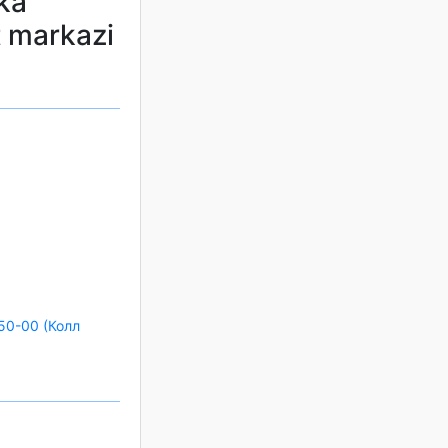
ka
t markazi
50-00 (Колл