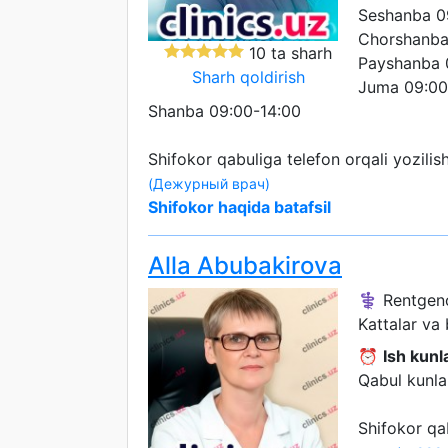
Seshanba 0
Chorshanba
10 ta sharh
Payshanba 
Sharh qoldirish
Juma 09:00
Shanba 09:00-14:00
Shifokor qabuliga telefon orqali yozili
(Дежурный врач)
Shifokor haqida batafsil
Alla Abubakirova
⚕️ Rentgen
Kattalar va
⏰
Ish kunla
Qabul kunlar
Shifokor qa