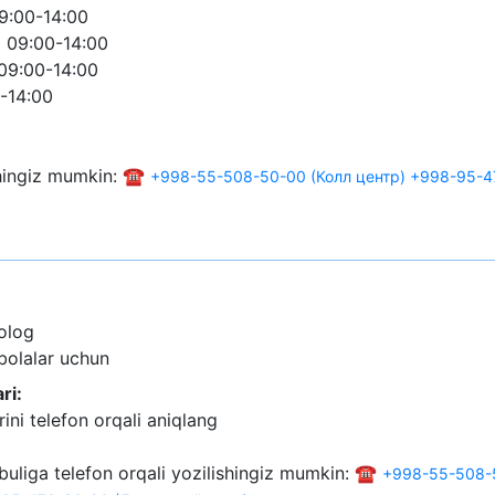
9:00-14:00
 09:00-14:00
09:00-14:00
-14:00
shingiz mumkin: ☎️
+998-55-508-50-00 (Колл центр)
+998-95-4
olog
 bolalar uchun
ri:
ini telefon orqali aniqlang
buliga telefon orqali yozilishingiz mumkin: ☎️
+998-55-508-