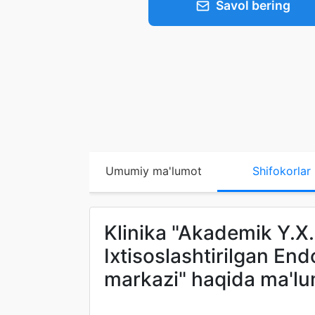
Savol bering
Umumiy ma'lumot
Shifokorlar
Klinika "Akademik Y.X
Ixtisoslashtirilgan En
markazi" haqida ma'l