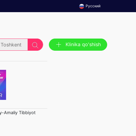
Русский
Klinika qo'shish
Toshkent
iy-Amaliy Tibbiyot