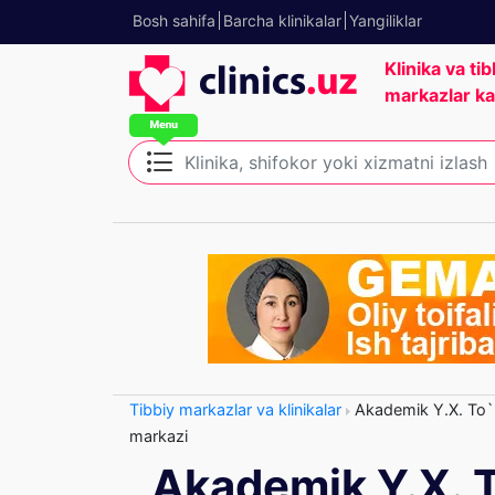
Bosh sahifa
Barcha klinikalar
Yangiliklar
Klinika va tib
markazlar ka
Tibbiy markazlar va klinikalar
Akademik Y.X. To`ra
markazi
Akademik Y.X. T