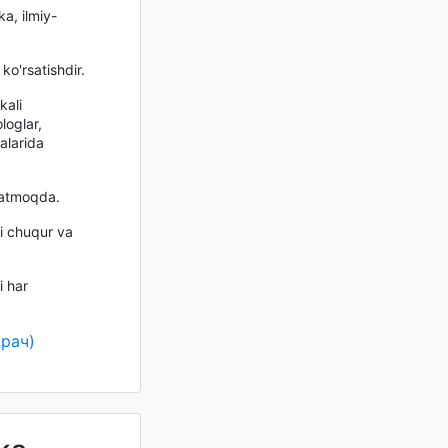
a, ilmiy-
o'rsatishdir.
kali
loglar,
malarida
rsatmoqda.
ni chuqur va
i har
рач)