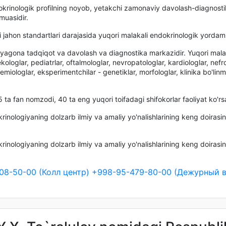
rinologik profilning noyob, yetakchi zamonaviy davolash-diagnostik
muasidir.
ahon standartlari darajasida yuqori malakali endokrinologik yordam k
 yagona tadqiqot va davolash va diagnostika markazidir. Yuqori mala
kologlar, pediatrlar, oftalmologlar, nevropatologlar, kardiologlar, nefro
emiologlar, eksperimentchilar - genetiklar, morfologlar, klinika bo'lin
5 ta fan nomzodi, 40 ta eng yuqori toifadagi shifokorlar faoliyat ko'
inologiyaning dolzarb ilmiy va amaliy yo'nalishlarining keng doirasi
inologiyaning dolzarb ilmiy va amaliy yo'nalishlarining keng doirasin
08-50-00 (Колл центр)
+998-95-479-80-00 (Дежурный в