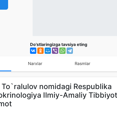
Do'stlaringizga tavsiya eting
Narxlar
Rasmlar
. To`ralulov nomidagi Respublika
dokrinologiya Ilmiy-Amaliy Tibbiyo
umot