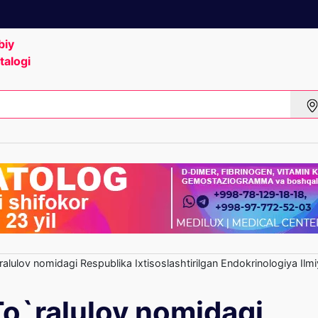
biy
talogi
lulov nomidagi Respublika Ixtisoslashtirilgan Endokrinologiya Ilm
o`ralulov nomidagi