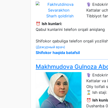
⚕️ Endokri
Kattalar uc
Sharh qoldirish
Tibbiyot fa
⏰
Ish kunlari:
Qabul kunlarini telefon orqali aniqlang
Shifokor qabuliga telefon orqali yozili
(Дежурный врач)
Shifokor haqida batafsil
Makhmudova Gulnoza Ab
⚕️ Endokri
Kattalar va
Oliy toifali 
⌛ Ish staji:
⏰
Ish kunla
Dushanba 0