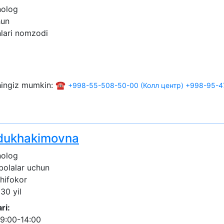
nolog
hun
nlari nomzodi
shingiz mumkin: ☎️
+998-55-508-50-00 (Колл центр)
+998-95-4
dukhakimovna
nolog
 bolalar uchun
shifokor
 30 yil
ri:
9:00-14:00