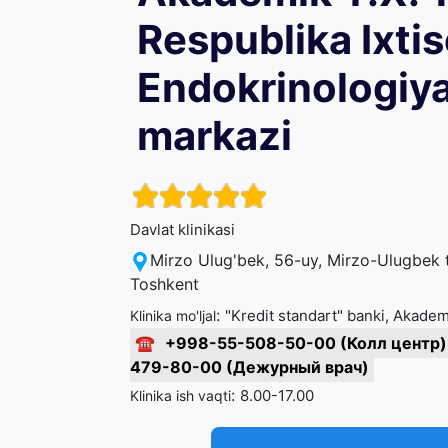
Respublika Ixtis
Endokrinologiya
markazi
Davlat klinikasi
Mirzo Ulug'bek, 56-uy, Mirzo-Ulugbek 
Toshkent
:
"Kredit standart" banki, Akade
Klinika mo'ljal
☎
+998-55-508-50-00 (Колл центр)
479-80-00 (Дежурный врач)
:
8.00-17.00
Klinika ish vaqti