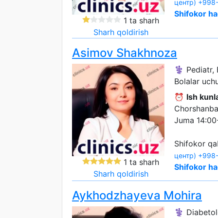
центр)
+998-
Shifokor ha
1 ta sharh
Sharh qoldirish
Asimov Shakhnoza
⚕️ Pediatr,
Bolalar uch
⏰
Ish kunla
Chorshanba
Juma 14:00
Shifokor qa
центр)
+998-
1 ta sharh
Shifokor ha
Sharh qoldirish
Aykhodzhayeva Mohira
⚕️ Diabetol