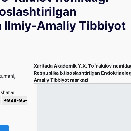
oslashtirilgan
 Ilmiy-Amaliy Tibbiyot
Xaritada Akademik Y.X. To`ralulov nomida
Respublika Ixtisoslashtirilgan Endokrinolog
tumani,
Amaliy Tibbiyot markazi
mshahar
+998-95-