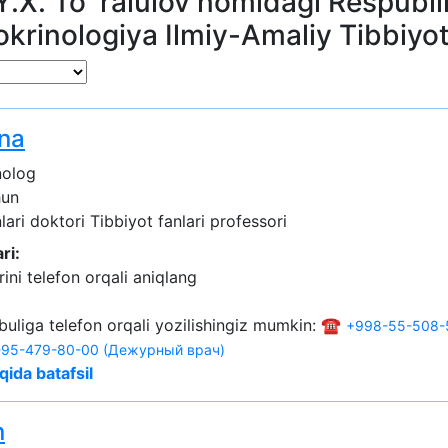
Y.X. To`ralulov nomidagi Respubli
dokrinologiya Ilmiy-Amaliy Tibbiyo
na
nolog
hun
lari doktori
Tibbiyot fanlari professori
ri:
ini telefon orqali aniqlang
buliga telefon orqali yozilishingiz mumkin: ☎️
+998-55-508-
95-479-80-00 (Дежурный врач)
qida batafsil
n