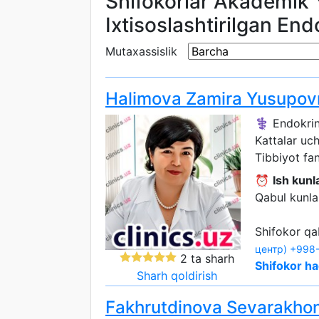
Shifokorlar Akademik 
Ixtisoslashtirilgan En
Mutaxassislik
Halimova Zamira Yusupov
⚕️ Endokri
Kattalar uc
Tibbiyot fan
⏰
Ish kunla
Qabul kunlar
Shifokor qa
центр)
+998-
2 ta sharh
Shifokor ha
Sharh qoldirish
Fakhrutdinova Sevarakho