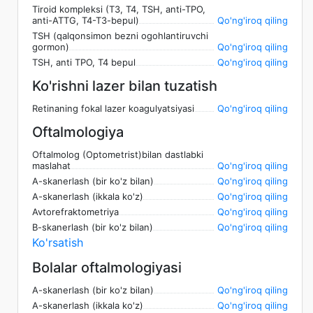
Tiroid kompleksi (T3, T4, TSH, anti-TPO,
anti-ATTG, T4-T3-bepul)
Qo'ng'iroq qiling
TSH (qalqonsimon bezni ogohlantiruvchi
gormon)
Qo'ng'iroq qiling
TSH, anti TPO, T4 bepul
Qo'ng'iroq qiling
Ko'rishni lazer bilan tuzatish
Retinaning fokal lazer koagulyatsiyasi
Qo'ng'iroq qiling
Oftalmologiya
Oftalmolog (Optometrist)bilan dastlabki
maslahat
Qo'ng'iroq qiling
A-skanerlash (bir ko'z bilan)
Qo'ng'iroq qiling
A-skanerlash (ikkala ko'z)
Qo'ng'iroq qiling
Avtorefraktometriya
Qo'ng'iroq qiling
B-skanerlash (bir ko'z bilan)
Qo'ng'iroq qiling
Ko'rsatish
Bolalar oftalmologiyasi
A-skanerlash (bir ko'z bilan)
Qo'ng'iroq qiling
A-skanerlash (ikkala ko'z)
Qo'ng'iroq qiling