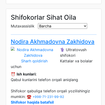
Shifokorlar Sihat Oila
Mutaxassislik
Nodira Akhmadovna Zakhidova
⚕️ Ultratovush
shifokori
Sharh qoldirish
Kattalar va bolalar
uchun
⏰
Ish kunlari:
Qabul kunlarini telefon orqali aniqlang
Shifokor qabuliga telefon orqali yozilishingiz
mumkin: ☎️
+998-71-231-99-92
Shifokor haqida batafsil