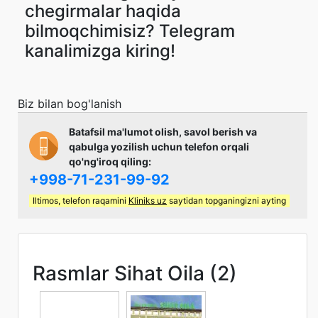
chegirmalar haqida
bilmoqchimisiz? Telegram
kanalimizga kiring!
Biz bilan bog'lanish
Batafsil ma'lumot olish, savol berish va
qabulga yozilish uchun telefon orqali
qo'ng'iroq qiling:
+998-71-231-99-92
Iltimos, telefon raqamini
Kliniks uz
saytidan topganingizni ayting
Rasmlar Sihat Oila (2)