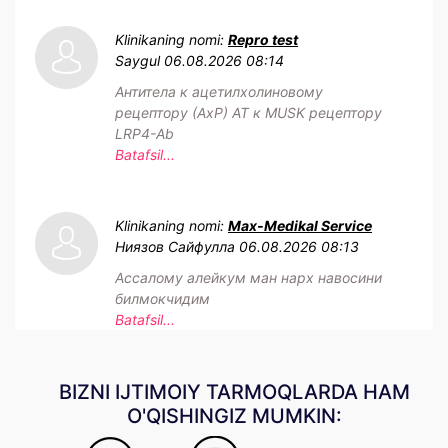
Klinikaning nomi:
Repro test
Saygul
06.08.2026 08:14
Антитела к ацетилхолиновому
рецептору (АхР) АТ к MUSK рецептору
LRP4-Ab
Batafsil...
Klinikaning nomi:
Max-Medikal Service
Ниязов Сайфулла
06.08.2026 08:13
Ассалому алейкум ман нарх навосини
билмокчидим
Batafsil...
BIZNI IJTIMOIY TARMOQLARDA HAM
O'QISHINGIZ MUMKIN: