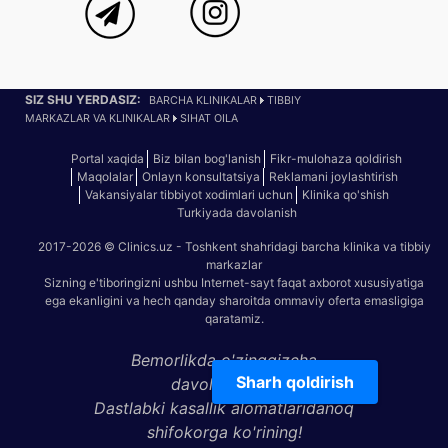
SIZ SHU YERDASIZ:
BARCHA KLINIKALAR
TIBBIY
MARKAZLAR VA KLINIKALAR
SIHAT OILA
Portal xaqida
Biz bilan bog'lanish
Fikr-mulohaza qoldirish
Maqolalar
Onlayn konsultatsiya
Reklamani joylashtirish
Vakansiyalar tibbiyot xodimlari uchun
Klinika qo'shish
Turkiyada davolanish
2017-2026 © Clinics.uz - Toshkent shahridagi barcha klinika va tibbiy
markazlar
Sizning e'tiboringizni ushbu Internet-sayt faqat axborot xususiyatiga
ega ekanligini va hech qanday sharoitda ommaviy oferta emasligiga
qaratamiz.
Bemorlikda o'zinggizcha
Sharh qoldirish
davolanmang.
Dastlabki kasallik alomatlaridanoq
shifokorga ko'rining!