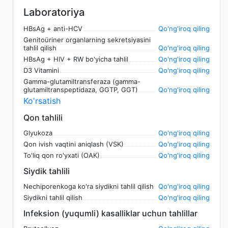
Laboratoriya
HBsAg + anti-HCV
Qo'ng'iroq qiling
Genitoüriner organlarning sekretsiyasini
tahlil qilish
Qo'ng'iroq qiling
HBsAg + HIV + RW bo'yicha tahlil
Qo'ng'iroq qiling
D3 Vitamini
Qo'ng'iroq qiling
Gamma-glutamiltransferaza (gamma-
glutamiltranspeptidaza, GGTP, GGT)
Qo'ng'iroq qiling
Ko'rsatish
Qon tahlili
Glyukoza
Qo'ng'iroq qiling
Qon ivish vaqtini aniqlash (VSK)
Qo'ng'iroq qiling
To'liq qon ro'yxati (OAK)
Qo'ng'iroq qiling
Siydik tahlili
Nechiporenkoga ko'ra siydikni tahlil qilish
Qo'ng'iroq qiling
Siydikni tahlil qilish
Qo'ng'iroq qiling
Infeksion (yuqumli) kasalliklar uchun tahlillar