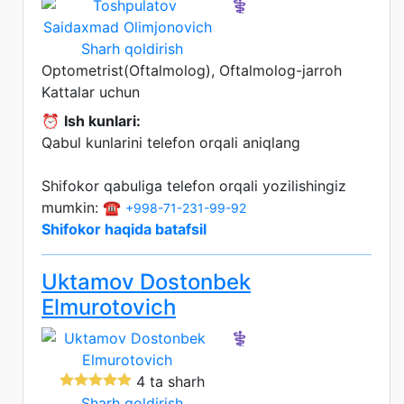
⚕️
Sharh qoldirish
Optometrist(Oftalmolog), Oftalmolog-jarroh
Kattalar uchun
⏰
Ish kunlari:
Qabul kunlarini telefon orqali aniqlang
Shifokor qabuliga telefon orqali yozilishingiz
mumkin: ☎️
+998-71-231-99-92
Shifokor haqida batafsil
Uktamov Dostonbek
Elmurotovich
⚕️
4 ta sharh
Sharh qoldirish