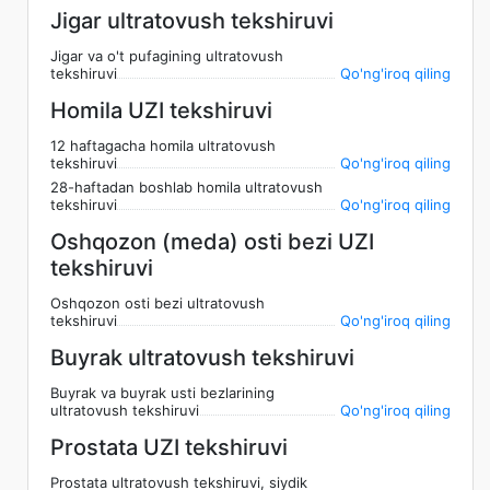
Jigar ultratovush tekshiruvi
Jigar va o't pufagining ultratovush
tekshiruvi
Qo'ng'iroq qiling
Homila UZI tekshiruvi
12 haftagacha homila ultratovush
tekshiruvi
Qo'ng'iroq qiling
28-haftadan boshlab homila ultratovush
tekshiruvi
Qo'ng'iroq qiling
Oshqozon (meda) osti bezi UZI
tekshiruvi
Oshqozon osti bezi ultratovush
tekshiruvi
Qo'ng'iroq qiling
Buyrak ultratovush tekshiruvi
Buyrak va buyrak usti bezlarining
ultratovush tekshiruvi
Qo'ng'iroq qiling
Prostata UZI tekshiruvi
Prostata ultratovush tekshiruvi, siydik