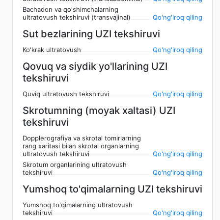
Bachadon va qo'shimchalarning
ultratovush tekshiruvi (transvajinal)
Qo'ng'iroq qiling
Sut bezlarining UZI tekshiruvi
Ko'krak ultratovush
Qo'ng'iroq qiling
Qovuq va siydik yo'llarining UZI
tekshiruvi
Quviq ultratovush tekshiruvi
Qo'ng'iroq qiling
Skrotumning (moyak xaltasi) UZI
tekshiruvi
Dopplerografiya va skrotal tomirlarning
rang xaritasi bilan skrotal organlarning
ultratovush tekshiruvi
Qo'ng'iroq qiling
Skrotum organlarining ultratovush
tekshiruvi
Qo'ng'iroq qiling
Yumshoq to'qimalarning UZI tekshiruvi
Yumshoq to'qimalarning ultratovush
tekshiruvi
Qo'ng'iroq qiling