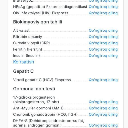
Brutsellyoz
Qo'ng'iroq qiling
HBsAg (gepatit b) Ekspress diagnostikasi
Qo'ng'iroq qiling
OIV infektsiyasi (HIV) Ekspress
Qo'ng'iroq qiling
Biokimyoviy qon tahlili
Alt va ast
Qo'ng'iroq qiling
Bilirubin umumiy
Qo'ng'iroq qiling
C-reaktiv oqsil (CRP)
Qo'ng'iroq qiling
Ferritin (Ferritin)
Qo'ng'iroq qiling
Insulin (Insulin)
Qo'ng'iroq qiling
Ko'rsatish
Gepatit C
Virusli gepatit C (HCV) Ekspress
Qo'ng'iroq qiling
Gormonal qon testi
17-gidroksiprogesteron
(oksiprogesteron, 17-ohr)
Qo'ng'iroq qiling
Anti-Myuller gormoni (AMH)
Qo'ng'iroq qiling
Chorionik gonadotropin (HCG, hGH)
Qo'ng'iroq qiling
DHEA-S (Dehidroepiandrosteron-sulfat,
adrenal androgen gormoni)
Qo'ng'iroq qiling