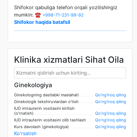
Shifokor qabuliga telefon orqali yozilishingiz
mumkin: ☎️
+998-71-231-99-92
Shifokor haqida batafsil
Klinika xizmatlari Sihat Oila
Ginekologiya
Ginekologning dastlabki maslahati
Qo'ng'iroq qiling
Ginekologik tekshiruvlardan o'tish
Qo'ng'iroq qiling
IUD intrauterin vositasini kiritish
(o'rnatish)
Qo'ng'iroq qiling
IUD intrauterin vositasini olib tashlash
Qo'ng'iroq qiling
Kurs davolash (ginekologiya)
Qo'ng'iroq qiling
Ko'rsatish