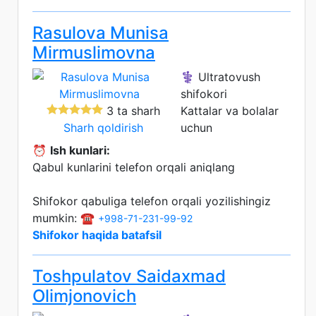
Rasulova Munisa
Mirmuslimovna
⚕️ Ultratovush
shifokori
3 ta sharh
Kattalar va bolalar
Sharh qoldirish
uchun
⏰
Ish kunlari:
Qabul kunlarini telefon orqali aniqlang
Shifokor qabuliga telefon orqali yozilishingiz
mumkin: ☎️
+998-71-231-99-92
Shifokor haqida batafsil
Toshpulatov Saidaxmad
Olimjonovich