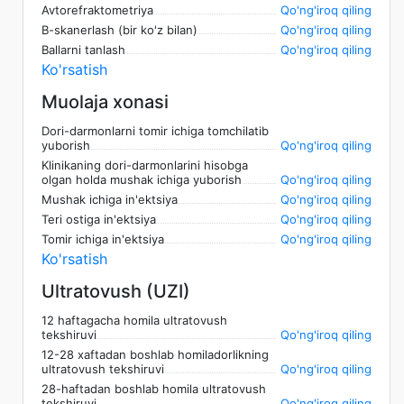
Avtorefraktometriya
Qo'ng'iroq qiling
B-skanerlash (bir ko'z bilan)
Qo'ng'iroq qiling
Ballarni tanlash
Qo'ng'iroq qiling
Ko'rsatish
Muolaja xonasi
Dori-darmonlarni tomir ichiga tomchilatib
yuborish
Qo'ng'iroq qiling
Klinikaning dori-darmonlarini hisobga
olgan holda mushak ichiga yuborish
Qo'ng'iroq qiling
Mushak ichiga in'ektsiya
Qo'ng'iroq qiling
Teri ostiga in'ektsiya
Qo'ng'iroq qiling
Tomir ichiga in'ektsiya
Qo'ng'iroq qiling
Ko'rsatish
Ultratovush (UZI)
12 haftagacha homila ultratovush
tekshiruvi
Qo'ng'iroq qiling
12-28 xaftadan boshlab homiladorlikning
ultratovush tekshiruvi
Qo'ng'iroq qiling
28-haftadan boshlab homila ultratovush
tekshiruvi
Qo'ng'iroq qiling