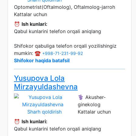
Optometrist(Oftalmolog), Oftalmolog-jarroh
Kattalar uchun
⏰
Ish kunlari:
Qabul kunlarini telefon orqali aniqlang
Shifokor qabuliga telefon orqali yozilishingiz
mumkin: ☎️
+998-71-231-99-92
Shifokor haqida batafsil
Yusupova Lola
Mirzayuldashevna
⚕️ Akusher-
ginekolog
Sharh qoldirish
Kattalar uchun
⏰
Ish kunlari:
Qabul kunlarini telefon orqali aniqlang