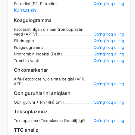
Estradiol (E2, Estradiol)
Qo'ng'iroq qiling
Ko'rsatish
Koagulogramma
Faollashtirilgan qisman tromboplastin
vaqti (APTV)
Qo'ng'iroq qiling
Fibrinogen
Qo'ng'iroq qiling
Koagulogramma
Qo'ng'iroq qiling
Protrombin indeksi (Petit)
Qo'ng'iroq qiling
Trombin vaqti
Qo'ng'iroq qiling
Onkomarkerlar
Alfa-Fetoprotein, o'simta belgisi (AFP,
AFP)
Qo'ng'iroq qiling
Qon guruhlarini aniqlash
Qon guruhi + Rh (RH) omili
Qo'ng'iroq qiling
Toksoplazmoz
Toksoplazma (Toxoplasma Gondii) IgG
Qo'ng'iroq qiling
TTG analiz