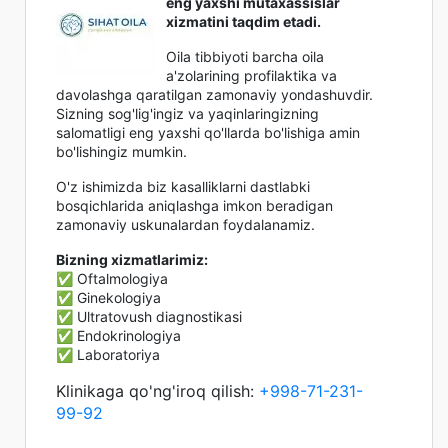
eng yaxshi mutaxassislar
xizmatini taqdim etadi.
Oila tibbiyoti barcha oila
a'zolarining profilaktika va
davolashga qaratilgan zamonaviy yondashuvdir.
Sizning sog'lig'ingiz va yaqinlaringizning
salomatligi eng yaxshi qo'llarda bo'lishiga amin
bo'lishingiz mumkin.
O'z ishimizda biz kasalliklarni dastlabki
bosqichlarida aniqlashga imkon beradigan
zamonaviy uskunalardan foydalanamiz.
Bizning xizmatlarimiz:
✅ Oftalmologiya
✅ Ginekologiya
✅ Ultratovush diagnostikasi
✅ Endokrinologiya
✅ Laboratoriya
Klinikaga qo'ng'iroq qilish:
+998-71-231-
99-92