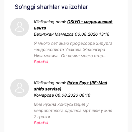
So'nggi sharhlar va izohlar
Klinikaning nomi:
OSIYO - медицинский
центр
Бахитжан Мамедов
06.08.2026 13:18
Я много лет знаю профессора хирурга
-эндоскописта Узакова Жахонгира
Низамовича. Он лечил моего отца....
Batafsil...
Klinikaning nomi:
Ra'no Fayz (RF-Med
shifo servise)
Комарова
06.08.2026 08:16
Мне нужна консультация у
невропотолога.сделала мрт шеи у мне
2 грэжи
Batafsil...