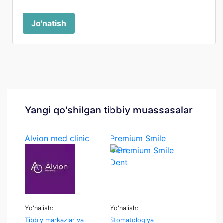
Jo'natish
Yangi qo'shilgan tibbiy muassasalar
Alvion med clinic
Premium Smile
Dent
Yo'nalish:
Yo'nalish:
Tibbiy markazlar va
Stomatologiya