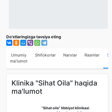
Do'stlaringizga tavsiya eting
Umumiy
Shifokorlar
Narxlar
Rasmlar
Sh
ma'lumot
Klinika "Sihat Oila" haqida
ma'lumot
“Sihat oila” tibbiyot klinikasi