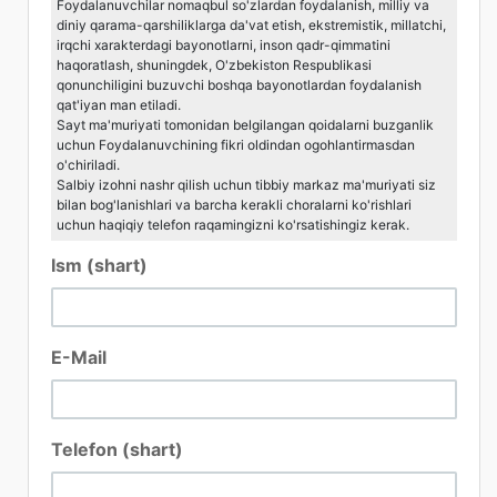
Foydalanuvchilar nomaqbul so'zlardan foydalanish, milliy va
diniy qarama-qarshiliklarga da'vat etish, ekstremistik, millatchi,
irqchi xarakterdagi bayonotlarni, inson qadr-qimmatini
haqoratlash, shuningdek, O'zbekiston Respublikasi
qonunchiligini buzuvchi boshqa bayonotlardan foydalanish
qat'iyan man etiladi.
Sayt ma'muriyati tomonidan belgilangan qoidalarni buzganlik
uchun Foydalanuvchining fikri oldindan ogohlantirmasdan
o'chiriladi.
Salbiy izohni nashr qilish uchun tibbiy markaz ma'muriyati siz
bilan bog'lanishlari va barcha kerakli choralarni ko'rishlari
uchun haqiqiy telefon raqamingizni ko'rsatishingiz kerak.
Ism (shart)
E-Mail
Telefon (shart)