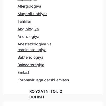
Allergologiya
Muqobil tibbiyot
Tahlillar
Angiologiya
Andrologiya
Anesteziologiya va
reanimatologiya
Bakteriologiya
Balneoterapiya
Emlash
Koronavirusga qarshi emlash
RO'YXATNI TO'LIQ
OCHISH