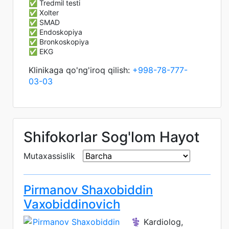
✅ Tredmil testi
✅ Xolter
✅ SMAD
✅ Endoskopiya
✅ Bronkoskopiya
✅ EKG
Klinikaga qo'ng'iroq qilish:
+998-78-777-
03-03
Shifokorlar Sog'lom Hayot
Mutaxassislik
Pirmanov Shaxobiddin
Vaxobiddinovich
⚕️ Kardiolog,