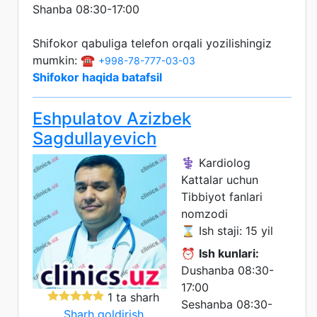
Shanba 08:30-17:00
Shifokor qabuliga telefon orqali yozilishingiz
mumkin: ☎️
+998-78-777-03-03
Shifokor haqida batafsil
Eshpulatov Azizbek
Sagdullayevich
⚕️ Kardiolog
Kattalar uchun
Tibbiyot fanlari
nomzodi
⌛ Ish staji: 15 yil
⏰
Ish kunlari:
Dushanba 08:30-
17:00
1 ta sharh
Seshanba 08:30-
Sharh qoldirish