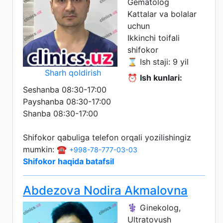
Gematolog
Kattalar va bolalar
uchun
Ikkinchi toifali
shifokor
⌛ Ish staji: 9 yil
Sharh qoldirish
⏰
Ish kunlari:
Seshanba 08:30-17:00
Payshanba 08:30-17:00
Shanba 08:30-17:00
Shifokor qabuliga telefon orqali yozilishingiz
mumkin: ☎️
+998-78-777-03-03
Shifokor haqida batafsil
Abdezova Nodira Akmalovna
⚕️ Ginekolog,
Ultratovush