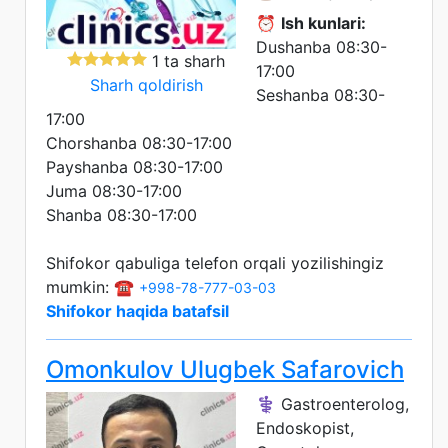
⏰
Ish kunlari:
Dushanba 08:30-
1 ta sharh
17:00
Sharh qoldirish
Seshanba 08:30-
17:00
Chorshanba 08:30-17:00
Payshanba 08:30-17:00
Juma 08:30-17:00
Shanba 08:30-17:00
Shifokor qabuliga telefon orqali yozilishingiz
mumkin: ☎️
+998-78-777-03-03
Shifokor haqida batafsil
Omonkulov Ulugbek Safarovich
⚕️ Gastroenterolog,
Endoskopist,