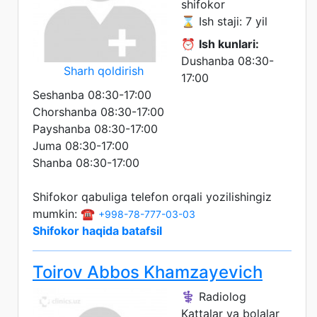
shifokor
⌛ Ish staji: 7 yil
⏰
Ish kunlari:
Dushanba 08:30-
Sharh qoldirish
17:00
Seshanba 08:30-17:00
Chorshanba 08:30-17:00
Payshanba 08:30-17:00
Juma 08:30-17:00
Shanba 08:30-17:00
Shifokor qabuliga telefon orqali yozilishingiz
mumkin: ☎️
+998-78-777-03-03
Shifokor haqida batafsil
Toirov Abbos Khamzayevich
⚕️ Radiolog
Kattalar va bolalar