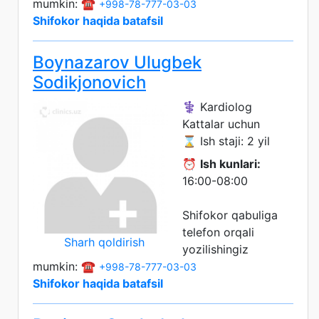
mumkin: ☎️
+998-78-777-03-03
Shifokor haqida batafsil
Boynazarov Ulugbek
Sodikjonovich
⚕️ Kardiolog
Kattalar uchun
⌛ Ish staji: 2 yil
⏰
Ish kunlari:
16:00-08:00
Shifokor qabuliga
telefon orqali
Sharh qoldirish
yozilishingiz
mumkin: ☎️
+998-78-777-03-03
Shifokor haqida batafsil