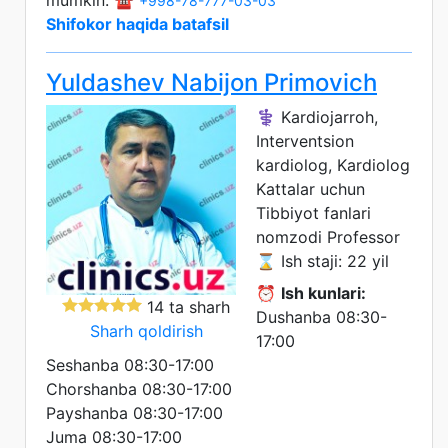
mumkin: ☎️
+998-78-777-03-03
Shifokor haqida batafsil
Yuldashev Nabijon Primovich
⚕️ Kardiojarroh,
Interventsion
kardiolog, Kardiolog
Kattalar uchun
Tibbiyot fanlari
nomzodi
Professor
⌛ Ish staji: 22 yil
⏰
Ish kunlari:
14 ta sharh
Dushanba 08:30-
Sharh qoldirish
17:00
Seshanba 08:30-17:00
Chorshanba 08:30-17:00
Payshanba 08:30-17:00
Juma 08:30-17:00