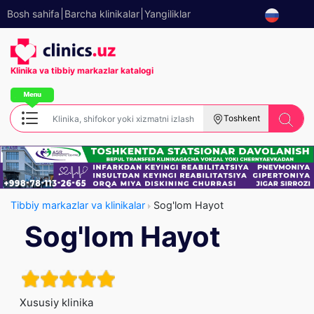
Bosh sahifa
Barcha klinikalar
Yangiliklar
Klinika va tibbiy
markazlar katalogi
Toshkent
Tibbiy markazlar va klinikalar
Sog'lom Hayot
Sog'lom Hayot
Xususiy klinika