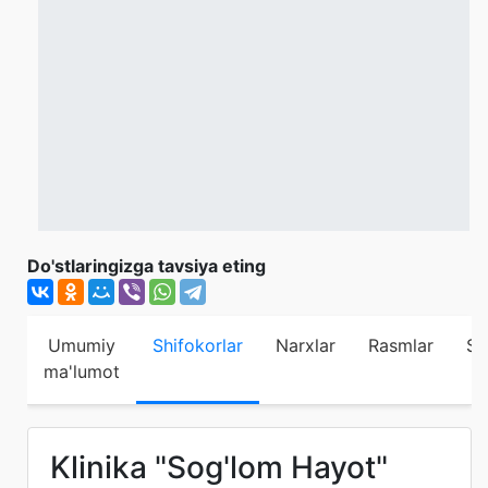
Do'stlaringizga tavsiya eting
Umumiy
Shifokorlar
Narxlar
Rasmlar
Sh
ma'lumot
Klinika "Sog'lom Hayot"