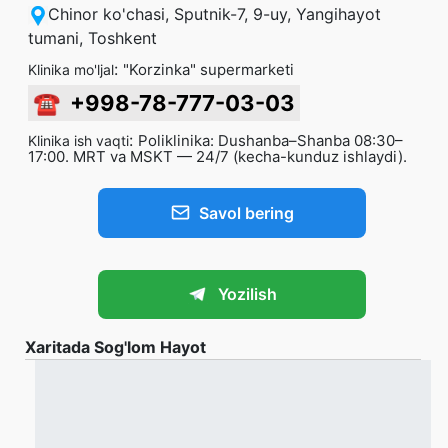
Chinor ko'chasi, Sputnik-7, 9-uy, Yangihayot
tumani, Toshkent
:
"Korzinka" supermarketi
Klinika mo'ljal
☎
+998-78-777-03-03
:
Poliklinika: Dushanba–Shanba 08:30–
Klinika ish vaqti
17:00. MRT va MSKT — 24/7 (kecha-kunduz ishlaydi).
Savol bering
Yozilish
Xaritada Sog'lom Hayot