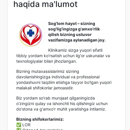
haqida ma'lumot
Sog'lom hayot – sizning
sog'lig'ingizga g'amxo'rlik
qilish bizning ustuvor
vazifamizga aylanadigan joy.
Klinikamiz sizga yuqori sifatli
tibbiy yordam ko'rsatish uchun ilg'or uskunalar va
texnologiyalar bilan jihozlangan.
Bizning mutaxassislarimiz sizning
davolanishingizga individual va professional
yondashuvni taqdim etishga tayyor bo'lgan yuqori
malakali shifokorlar jamoasidir.
Biz yordam so'rab murojaat qilganingizda
o'zingizni qulay va ishonchli his qilishingiz uchun
do'stona va g'amxo'r muhit yaratishga intilamiz.
Bizning shifokorlarimiz:
✅ LOR