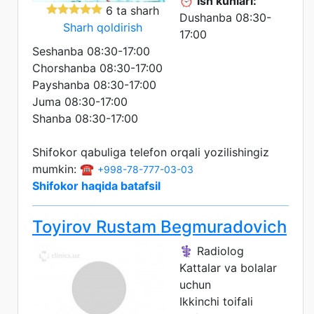
⏰
Ish kunlari:
6 ta sharh
Dushanba 08:30-
Sharh qoldirish
17:00
Seshanba 08:30-17:00
Chorshanba 08:30-17:00
Payshanba 08:30-17:00
Juma 08:30-17:00
Shanba 08:30-17:00
Shifokor qabuliga telefon orqali yozilishingiz
mumkin: ☎️
+998-78-777-03-03
Shifokor haqida batafsil
Toyirov Rustam Begmuradovich
⚕️ Radiolog
Kattalar va bolalar
uchun
Ikkinchi toifali