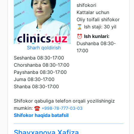
shifokori
Kattalar uchun
Oliy toifali shifokor
⌛ Ish staji: 30 yil
⏰
Ish kunlari:
Dushanba 08:30-
Sharh qoldirish
17:00
Seshanba 08:30-17:00
Chorshanba 08:30-17:00
Payshanba 08:30-17:00
Juma 08:30-17:00
Shanba 08:30-17:00
Shifokor qabuliga telefon orqali yozilishingiz
mumkin: ☎️
+998-78-777-03-03
Shifokor haqida batafsil
Shayxanova Xafiza