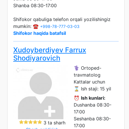
Shanba 08:30-17:00
Shifokor qabuliga telefon orqali yozilishingiz
mumkin: ☎️
+998-78-777-03-03
Shifokor haqida batafsil
Xudoyberdiyev Farrux
Shodiyarovich
⚕️ Ortoped-
travmatolog
Kattalar uchun
⌛ Ish staji: 15 yil
⏰
Ish kunlari:
Dushanba 08:30-
17:00
Seshanba 08:30-
3 ta sharh
17:00