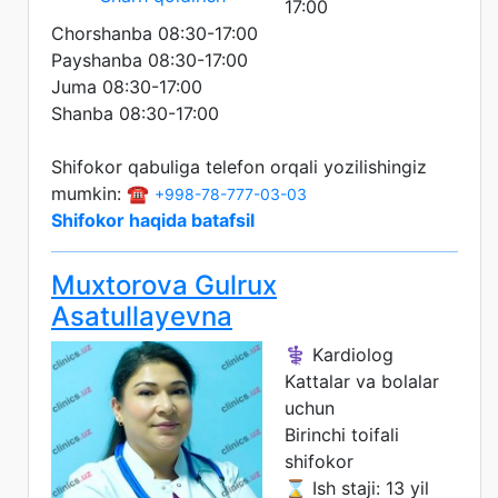
17:00
Chorshanba 08:30-17:00
Payshanba 08:30-17:00
Juma 08:30-17:00
Shanba 08:30-17:00
Shifokor qabuliga telefon orqali yozilishingiz
mumkin: ☎️
+998-78-777-03-03
Shifokor haqida batafsil
Muxtorova Gulrux
Asatullayevna
⚕️ Kardiolog
Kattalar va bolalar
uchun
Birinchi toifali
shifokor
⌛ Ish staji: 13 yil