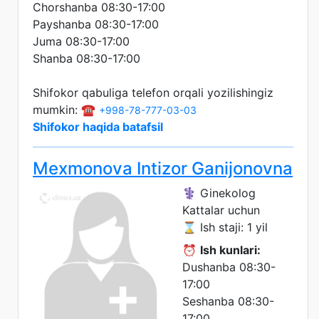
Chorshanba 08:30-17:00
Payshanba 08:30-17:00
Juma 08:30-17:00
Shanba 08:30-17:00
Shifokor qabuliga telefon orqali yozilishingiz
mumkin: ☎️
+998-78-777-03-03
Shifokor haqida batafsil
Mexmonova Intizor Ganijonovna
⚕️ Ginekolog
Kattalar uchun
⌛ Ish staji: 1 yil
⏰
Ish kunlari:
Dushanba 08:30-
17:00
Seshanba 08:30-
17:00