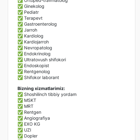
✅ Ortoped-travmatolog
✅ Ginekolog
✅ Pediatr
✅ Terapevt
✅ Gastroenterolog
✅ Jarroh
✅ Kardiolog
✅ Kardiojarroh
✅ Nevropatolog
✅ Endokrinolog
✅ Ultratovush shifokori
✅ Endoskopist
✅ Rentgenolog
✅ Shifokor laborant
Bizning xizmatlarimiz:
✅ Shoshilinch tibbiy yordam
✅ MSKT
✅ MRT
✅ Rentgen
✅ Angiografiya
✅ EXO KG
✅ UZI
✅ Dopler