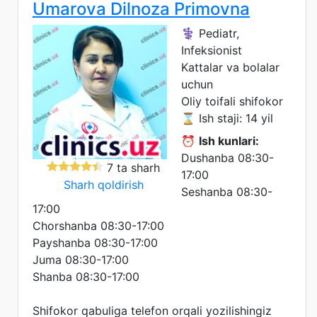
Umarova Dilnoza Primovna
⚕️ Pediatr,
Infeksionist
Kattalar va bolalar
uchun
Oliy toifali shifokor
⌛ Ish staji: 14 yil
⏰
Ish kunlari:
Dushanba 08:30-
7 ta sharh
17:00
Sharh qoldirish
Seshanba 08:30-
17:00
Chorshanba 08:30-17:00
Payshanba 08:30-17:00
Juma 08:30-17:00
Shanba 08:30-17:00
Shifokor qabuliga telefon orqali yozilishingiz