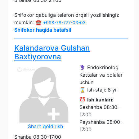
Shanba 08:30-21:00
Shifokor qabuliga telefon orqali yozilishingiz
mumkin: ☎️
+998-78-777-03-03
Shifokor haqida batafsil
Kalandarova Gulshan
Baxtiyorovna
⚕️ Endokrinolog
Kattalar va bolalar
uchun
⌛ Ish staji: 8 yil
⏰
Ish kunlari:
Seshanba 08:30-
17:00
Payshanba 08:00-
Sharh qoldirish
17:00
Shanba 08:30-17:00