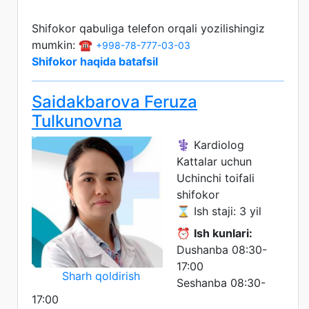
Shifokor qabuliga telefon orqali yozilishingiz
mumkin: ☎️
+998-78-777-03-03
Shifokor haqida batafsil
Saidakbarova Feruza
Tulkunovna
⚕️ Kardiolog
Kattalar uchun
Uchinchi toifali
shifokor
⌛ Ish staji: 3 yil
⏰
Ish kunlari:
Dushanba 08:30-
17:00
Sharh qoldirish
Seshanba 08:30-
17:00