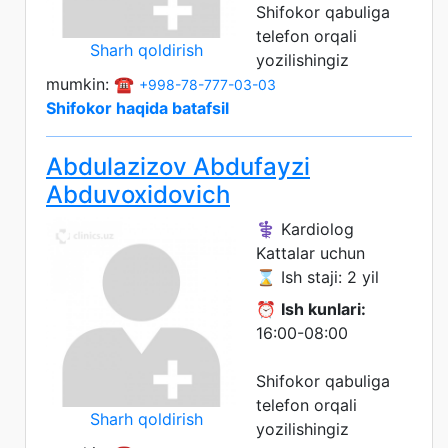
Shifokor qabuliga
telefon orqali
Sharh qoldirish
yozilishingiz
mumkin: ☎️
+998-78-777-03-03
Shifokor haqida batafsil
Abdulazizov Abdufayzi
Abduvoxidovich
⚕️ Kardiolog
Kattalar uchun
⌛ Ish staji: 2 yil
⏰
Ish kunlari:
16:00-08:00
Shifokor qabuliga
telefon orqali
Sharh qoldirish
yozilishingiz