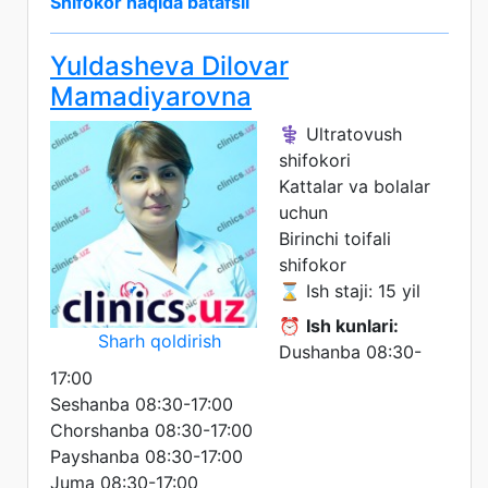
Shifokor haqida batafsil
Yuldasheva Dilovar
Mamadiyarovna
⚕️ Ultratovush
shifokori
Kattalar va bolalar
uchun
Birinchi toifali
shifokor
⌛ Ish staji: 15 yil
⏰
Ish kunlari:
Sharh qoldirish
Dushanba 08:30-
17:00
Seshanba 08:30-17:00
Chorshanba 08:30-17:00
Payshanba 08:30-17:00
Juma 08:30-17:00