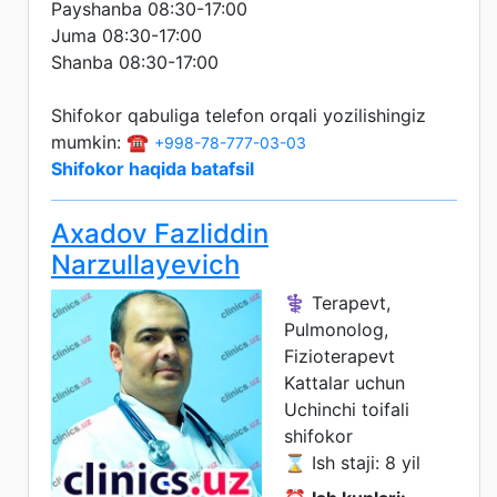
Payshanba 08:30-17:00
Juma 08:30-17:00
Shanba 08:30-17:00
Shifokor qabuliga telefon orqali yozilishingiz
mumkin: ☎️
+998-78-777-03-03
Shifokor haqida batafsil
Axadov Fazliddin
Narzullayevich
⚕️ Terapevt,
Pulmonolog,
Fizioterapevt
Kattalar uchun
Uchinchi toifali
shifokor
⌛ Ish staji: 8 yil