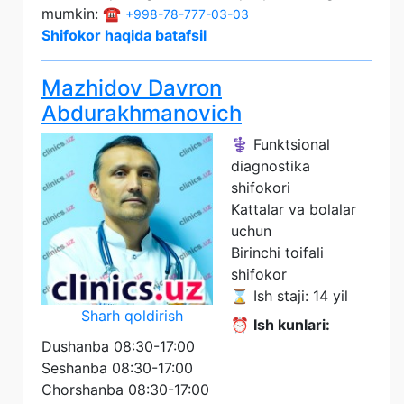
mumkin: ☎️
+998-78-777-03-03
Shifokor haqida batafsil
Mazhidov Davron
Abdurakhmanovich
⚕️ Funktsional
diagnostika
shifokori
Kattalar va bolalar
uchun
Birinchi toifali
shifokor
⌛ Ish staji: 14 yil
Sharh qoldirish
⏰
Ish kunlari:
Dushanba 08:30-17:00
Seshanba 08:30-17:00
Chorshanba 08:30-17:00