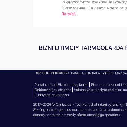
-эндоскописта Узакова Жахонги
Низамовича. Он лечил моего отца.
Batafsil...
BIZNI IJTIMOIY TARMOQLARDA 
SIZ SHU YERDASIZ:
BARCHA KLINIKALAR
TIBBIY MARKAZ
Portal xaqida
Biz bilan bog'lanish
Fikr-mulohaza qoldiris
Reklamani joylashtirish
Vakansiyalar tibbiyot xodimlari u
Turkiyada davolanish
2017-2026 © Clinics.uz - Toshkent shahridagi barcha klini
Sizning e'tiboringizni ushbu Internet-sayt faqat axborot xu
qanday sharoitda ommaviy oferta emasligiga qaratamiz.