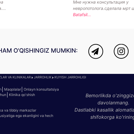
ра
Мне нужна консультация у
...
невропотолога.сделала мрт 
Batafsil...
HAM O'QISHINGIZ MUMKIN:
LAR VA KLINIKALAR
JARROHLIK
KUYISH JARROHLIGI
h
Maqolalar
Onlayn konsultatsiya
chun
Klinika qo'shish
Bemorlikda o'zinggiz
davolanmang.
Dastlabki kasallik alomatl
ka va tibbiy markazlar
susiyatiga ega ekanligini va hech
shifokorga ko'rinin