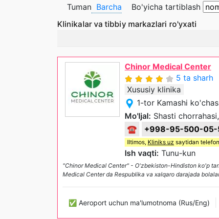
Tuman
Barcha
Bo'yicha tartiblash
Klinikalar va tibbiy markazlari ro'yxati
Chinor Medical Center
5 ta sharh
Xususiy klinika
1-tor Kamashi ko'chas
Mo'ljal:
Shasti chorrahasi, 
☎
+998-95-500-05-
Iltimos,
Kliniks uz
saytidan telefon
Ish vaqti:
Tunu-kun
"Chinor Medical Center" - O'zbekiston-Hindiston ko'p tarm
Medical Center da Respublika va xalqaro darajada bolalard
✅ Aeroport uchun ma'lumotnoma (Rus/Eng)