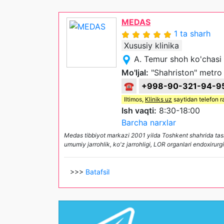
MEDAS
1 ta sharh
Xususiy klinika
A. Temur shoh ko'chasi
Mo'ljal:
"Shahriston" metro 
☎
+998-90-321-94-9
Iltimos,
Kliniks uz
saytidan telefon r
Ish vaqti:
8:30-18:00
Barcha narxlar
Medas tibbiyot markazi 2001 yilda Toshkent shahrida tashki
umumiy jarrohlik, ko'z jarrohligi, LOR organlari endoxirurg
>>>
Batafsil