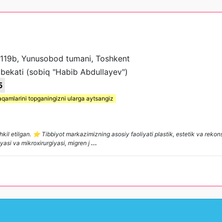
 119b, Yunusobod tumani, Toshkent
bekati (sobiq "Habib Abdullayev")
5
aqamlarini topganingizni ularga aytsangiz
l etilgan. ⭐️ Tibbiyot markazimizning asosiy faoliyati plastik, estetik va rekonst
iyasi va mikroxirurgiyasi, migren j
...