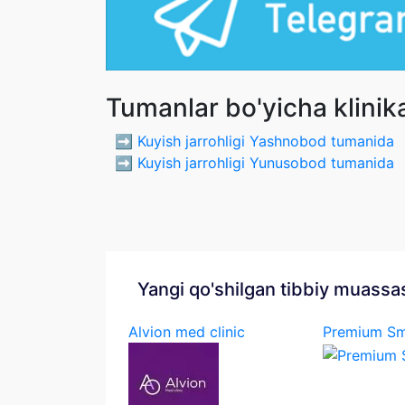
Tumanlar bo'yicha klinik
➡️
Kuyish jarrohligi Yashnobod tumanida
➡️
Kuyish jarrohligi Yunusobod tumanida
Yangi qo'shilgan tibbiy muassa
Alvion med clinic
Premium Sm