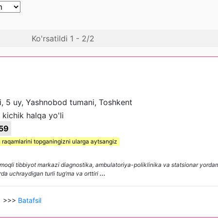
Ko'rsatildi 1 - 2/2
i, 5 uy, Yashnobod tumani, Toshkent
kichik halqa yo'li
59
 raqamlarini topganingizni ularga aytsangiz
oqli tibbiyot markazi diagnostika, ambulatoriya-poliklinika va statsionar yordam
a uchraydigan turli tug’ma va orttiri
...
>>>
Batafsil