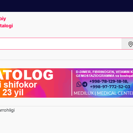
biy
talogi
rrohligi