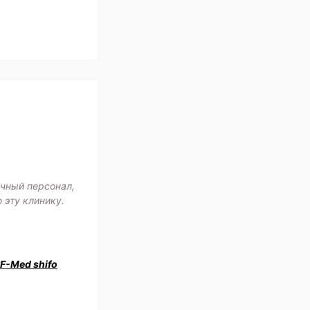
ичный персонал,
 эту клинику.
RF-Med shifo