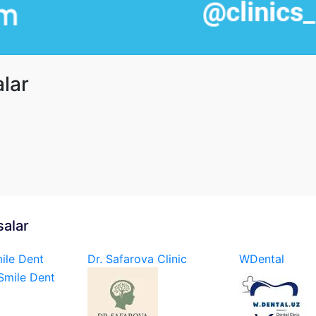
alar
salar
ile Dent
Dr. Safarova Clinic
WDental