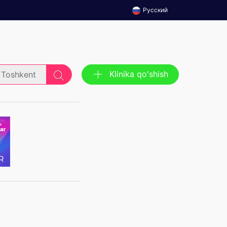
Русский
Klinika qo'shish
Toshkent