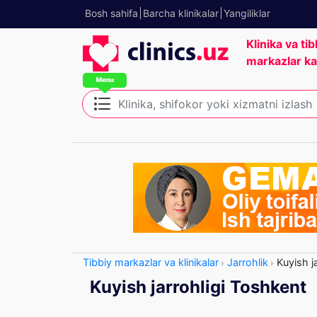
Bosh sahifa
Barcha klinikalar
Yangiliklar
Klinika va tib
markazlar ka
Tibbiy markazlar va klinikalar
Jarrohlik
Kuyish ja
Kuyish jarrohligi Toshkent