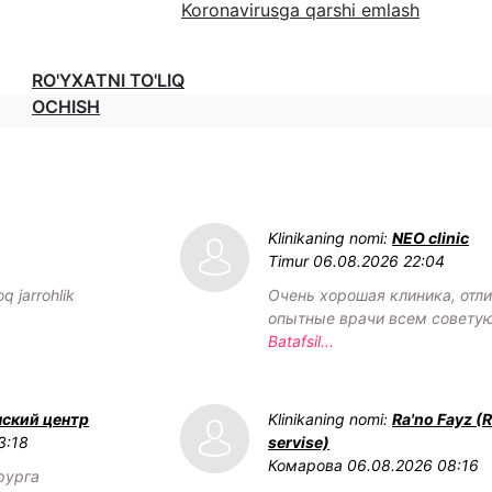
Koronavirusga qarshi emlash
RO'YXATNI TO'LIQ
OCHISH
Klinikaning nomi:
NEO clinic
Timur
06.08.2026 22:04
q jarrohlik
Очень хорошая клиника, отл
опытные врачи всем советую
Batafsil...
нский центр
Klinikaning nomi:
Ra'no Fayz (
3:18
servise)
Комарова
06.08.2026 08:16
рурга