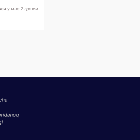
шеи у мне 2 грэжи
cha
aridanoq
g!