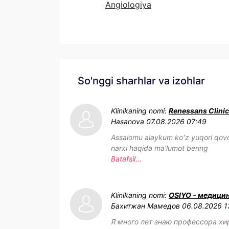
Angiologiya
So'nggi sharhlar va izohlar
Klinikaning nomi:
Renessans Clinic
Hasanova
07.08.2026 07:49
Assalomu alaykum koʻz yuqori qovo
narxi haqida maʼlumot bering
Batafsil...
Klinikaning nomi:
OSIYO - медици
Бахитжан Мамедов
06.08.2026 1
Я много лет знаю профессора хи