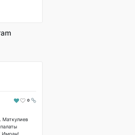
gram
0
#
. Маткулиев
 палаты
У Имран!