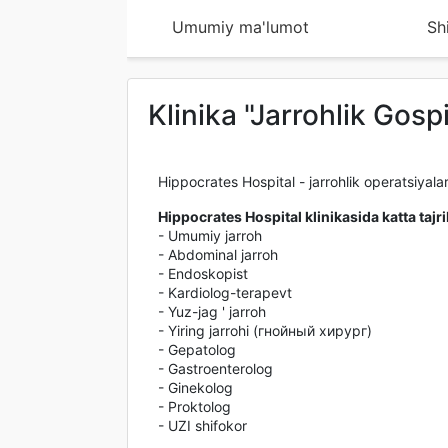
Umumiy ma'lumot
Sh
Klinika "Jarrohlik Gosp
Hippocrates Hospital - jarrohlik operatsiyala
Hippocrates Hospital klinikasida katta tajr
- Umumiy jarroh
- Abdominal jarroh
- Endoskopist
- Kardiolog-terapevt
- Yuz-jag ' jarroh
- Yiring jarrohi (гнойный хирург)
- Gepatolog
- Gastroenterolog
- Ginekolog
- Proktolog
- UZI shifokor