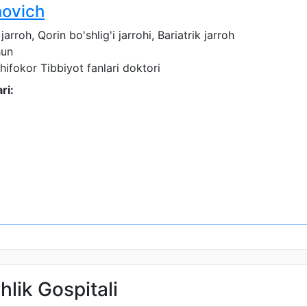
novich
rroh, Qorin bo'shlig'i jarrohi, Bariatrik jarroh
hun
shifokor
Tibbiyot fanlari doktori
ri:
hlik Gospitali