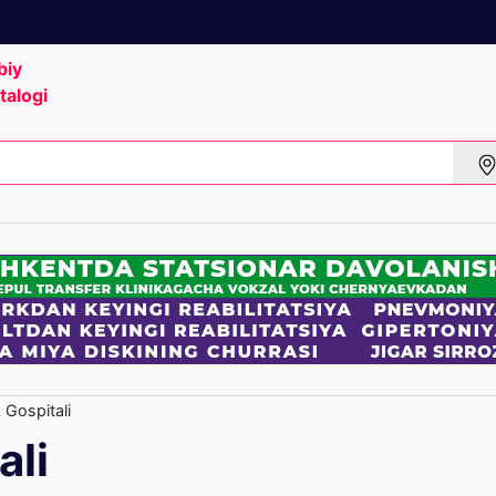
biy
talogi
 Gospitali
ali