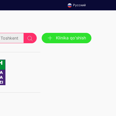
Русский
Klinika qo'shish
Toshkent