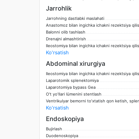
Jarrohlik
Jarrohning dastlabki maslahati
Anastomoz bilan ingichka ichakni rezektsiya qili
Balonni olib tashlash
Drenajni almashtirish
Ileostomiya bilan ingichka ichakni rezektsiya qili
Ko'rsatish
Abdominal xirurgiya
Ileostomiya bilan ingichka ichakni rezektsiya qili
Laparotomik splenektomiya
Laparotomiya bypass Gea
O't yo'llari lümenini stentlash
Ventrikulyar bemorni to'xtatish qon ketish, spl
Ko'rsatish
Endoskopiya
Bujirlash
Duodenoskopiya