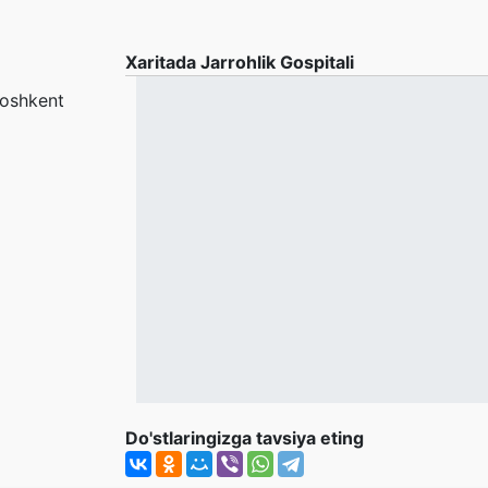
Xaritada Jarrohlik Gospitali
Toshkent
Do'stlaringizga tavsiya eting