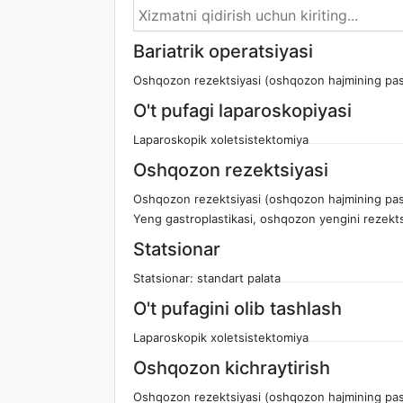
Bariatrik operatsiyasi
Oshqozon rezektsiyasi (oshqozon hajmining pasay
O't pufagi laparoskopiyasi
Laparoskopik xoletsistektomiya
Oshqozon rezektsiyasi
Oshqozon rezektsiyasi (oshqozon hajmining pasay
Yeng gastroplastikasi, oshqozon yengini rezektsi
Statsionar
Statsionar: standart palata
O't pufagini olib tashlash
Laparoskopik xoletsistektomiya
Oshqozon kichraytirish
Oshqozon rezektsiyasi (oshqozon hajmining pasay