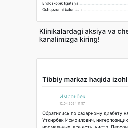
Endoskopik ligatsiya
Oshqozonni balonlash
Klinikalardagi aksiya va c
kanalimizga kiring!
Tibbiy markaz haqida izohl
Имронбек
12.04.2024 11:57
Обратились по сахарному диабету н
Уткирбек Исмоилович, интерпозицию
нормальные, все есть, чисто. Персо