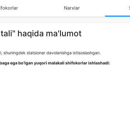
ifokorlar
Narxlar
itali" haqida ma'lumot
ri, shuningdek statsionar davolanishga ixtisoslashgan.
ibaga ega bo'lgan yuqori malakali shifokorlar ishlashadi: