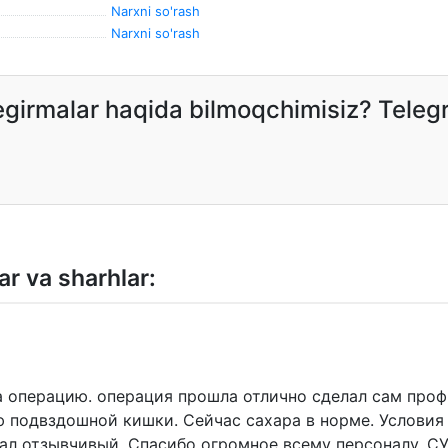
Narxni so'rash
Narxni so'rash
hegirmalar haqida bilmoqchimisiz? Tele
ar va sharhlar:
а операцию. операция прошла отлично сделал сам проф
 подвздошной кишки. Сейчас сахара в норме. Условия
нал отзывчивый. Спасибо огромное всему персоналу. С