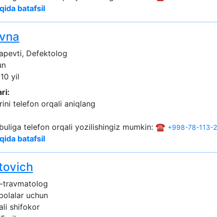
qida batafsil
ovna
apevti, Defektolog
un
10 yil
ri:
ini telefon orqali aniqlang
buliga telefon orqali yozilishingiz mumkin: ☎️
+998-78-113-
qida batafsil
tovich
-travmatolog
 bolalar uchun
ali shifokor