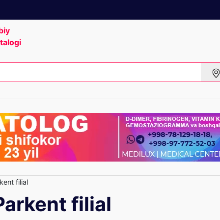
biy
talogi
ent filial
arkent filial