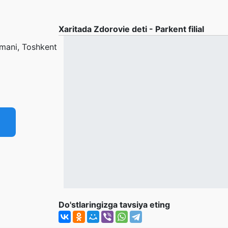
Xaritada Zdorovie deti - Parkent filial
umani, Toshkent
Do'stlaringizga tavsiya eting