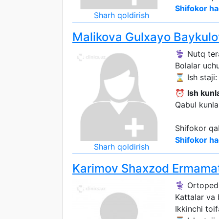
Shifokor ha
Sharh qoldirish
Malikova Gulxayo Baykul
⚕️ Nutq ter
Bolalar uch
⌛ Ish staji: 
⏰
Ish kunla
Qabul kunlar
Shifokor qa
Shifokor ha
Sharh qoldirish
Karimov Shaxzod Ermama
⚕️ Ortoped
Kattalar va
Ikkinchi toif