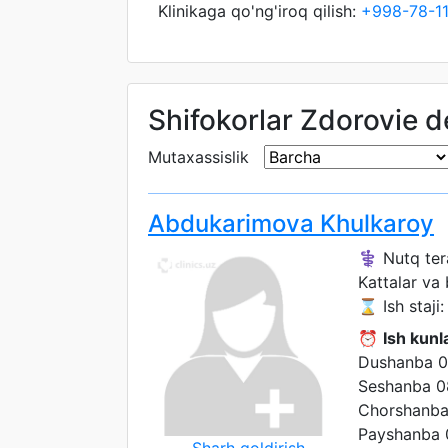
Klinikaga qo'ng'iroq qilish:
+998-78-1
Shifokorlar Zdorovie det
Mutaxassislik
Abdukarimova Khulkaroy
⚕️ Nutq ter
Kattalar va
⌛ Ish staji: 
⏰
Ish kunla
Dushanba 0
Seshanba 0
Chorshanba
Payshanba 