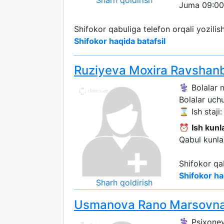
Sharh qoldirish
Juma 09:00
Shifokor qabuliga telefon orqali yozili
Shifokor haqida batafsil
Ruziyeva Moxira Ravshan
⚕️ Bolalar 
Bolalar uch
⌛ Ish staji: 
⏰
Ish kunla
Qabul kunlar
Shifokor qa
Shifokor ha
Sharh qoldirish
Usmanova Rano Marsovn
⚕️ Psixonev