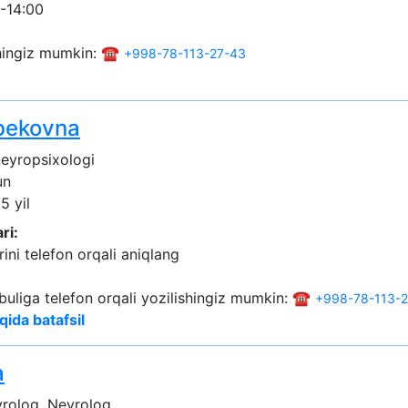
-14:00
shingiz mumkin: ☎️
+998-78-113-27-43
bekovna
neyropsixologi
un
5 yil
ri:
ini telefon orqali aniqlang
buliga telefon orqali yozilishingiz mumkin: ☎️
+998-78-113-
qida batafsil
a
rolog, Nevrolog