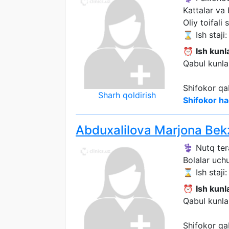
Kattalar va
Oliy toifali 
⌛ Ish staji:
⏰
Ish kunla
Qabul kunlar
Shifokor qa
Sharh qoldirish
Shifokor ha
Abduxalilova Marjona Be
⚕️ Nutq ter
Bolalar uch
⌛ Ish staji: 
⏰
Ish kunla
Qabul kunlar
Shifokor qa