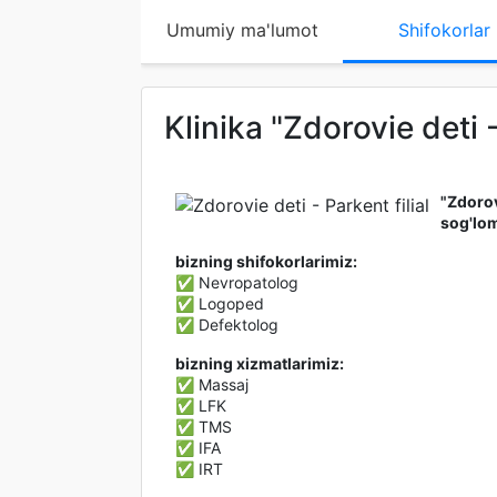
Umumiy ma'lumot
Shifokorlar
Klinika "Zdorovie deti 
"Zdorov
sog'lom
bizning shifokorlarimiz:
✅ Nevropatolog
✅ Logoped
✅ Defektolog
bizning xizmatlarimiz:
✅ Massaj
✅ LFK
✅ TMS
✅ IFA
✅ IRT