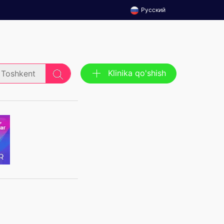
Русский
Klinika qo'shish
Toshkent