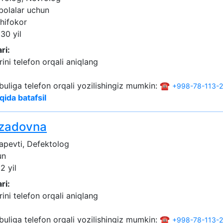
 bolalar uchun
shifokor
 30 yil
ri:
ini telefon orqali aniqlang
buliga telefon orqali yozilishingiz mumkin: ☎️
+998-78-113-
qida batafsil
kzadovna
apevti, Defektolog
un
2 yil
ri:
ini telefon orqali aniqlang
buliga telefon orqali yozilishingiz mumkin: ☎️
+998-78-113-