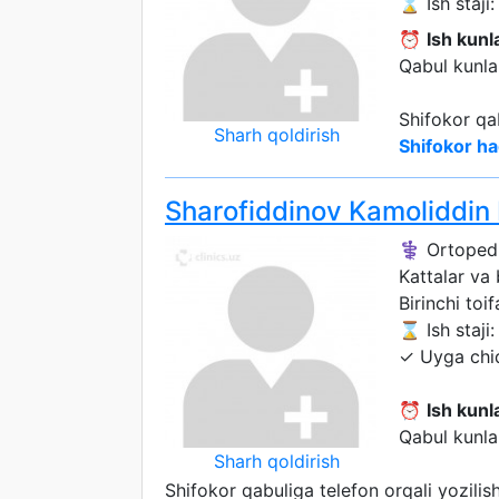
⌛ Ish staji: 
⏰
Ish kunla
Qabul kunlar
Shifokor qa
Sharh qoldirish
Shifokor ha
Sharofiddinov Kamoliddin
⚕️ Ortoped
Kattalar va
Birinchi toif
⌛ Ish staji: 
✓ Uyga chi
⏰
Ish kunla
Qabul kunlar
Sharh qoldirish
Shifokor qabuliga telefon orqali yozili