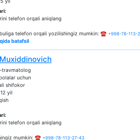
5 yil
ri:
ini telefon orqali aniqlang
buliga telefon orqali yozilishingiz mumkin: ☎️
+998-78-113-
qida batafsil
 Muxiddinovich
-travmatolog
 bolalar uchun
ali shifokor
12 yil
qish
ri:
ini telefon orqali aniqlang
shingiz mumkin: ☎️
+998-78-113-27-43