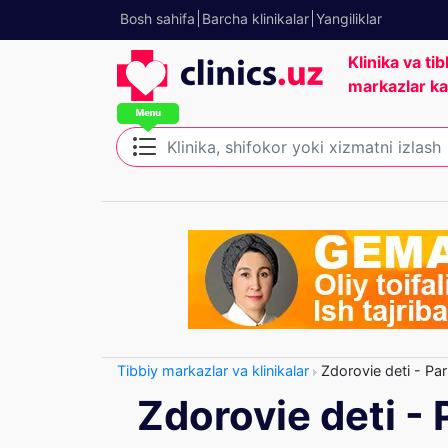
Bosh sahifa
Barcha klinikalar
Yangiliklar
Klinika va tib
markazlar ka
Tibbiy markazlar va klinikalar
Zdorovie deti - Park
Zdorovie deti - P