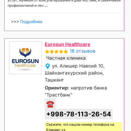
услуг, начиная от консультирования и диагностики, и заканчивая
профилактикой и леч
...
>>>
Подробнее
Eurosun Healthcare
18 отзывов
Частная клиника
ул. Алишер Навоий 10,
Шайхантахурский район,
Ташкент
Ориентир:
напротив банка
"Трастбанк"
☎
+998-78-113-26-54
Скажите, что нашли номер телефона на
Клиникс уз