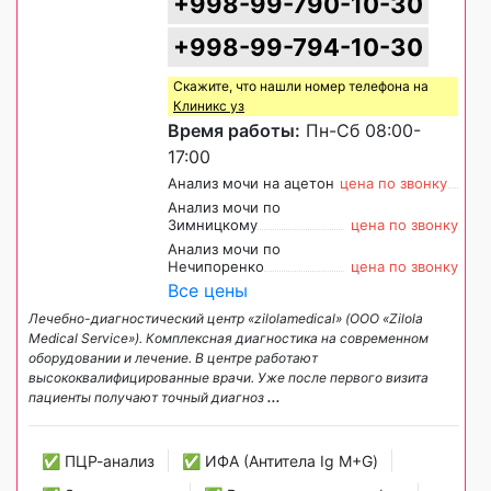
+998-99-790-10-30
+998-99-794-10-30
Скажите, что нашли номер телефона на
Клиникс уз
Время работы:
Пн-Сб 08:00-
17:00
Анализ мочи на ацетон
цена по звонку
Анализ мочи по
Зимницкому
цена по звонку
Анализ мочи по
Нечипоренко
цена по звонку
Все цены
Лечебно-диагностический центр «zilolamedical» (ООО «Zilola
Medical Service»). Комплексная диагностика на современном
оборудовании и лечение. В центре работают
высококвалифицированные врачи. Уже после первого визита
пациенты получают точный диагноз
...
✅ ПЦР-анализ
✅ ИФА (Антитела Ig М+G)