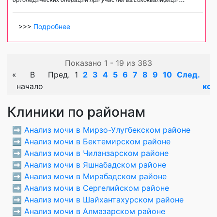
>>>
Подробнее
Показано 1 - 19 из 383
«
В
Пред.
1
2
3
4
5
6
7
8
9
10
След.
начало
кон
Клиники по районам
➡️
Анализ мочи в Мирзо-Улугбекском районе
➡️
Анализ мочи в Бектемирском районе
➡️
Анализ мочи в Чиланзарском районе
➡️
Анализ мочи в Яшнабадском районе
➡️
Анализ мочи в Мирабадском районе
➡️
Анализ мочи в Сергелийском районе
➡️
Анализ мочи в Шайхантахурском районе
➡️
Анализ мочи в Алмазарском районе