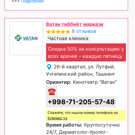
>>>
Подробнее
Ватан тиббиёт маркази
8 отзывов
Частная клиника
Скидка 50% на консультацию у
всех врачей – каждую пятницу
26-й квартал, ул. Лутфий,
Учтепинский район, Ташкент
Ориентир:
Кинотеатр "Ватан"
☎
+998-71-205-57-48
Скажите, что нашли номер телефона на
Клиникс уз
Время работы:
Круглосуточно
24/7, Дерматолог-Уролог-