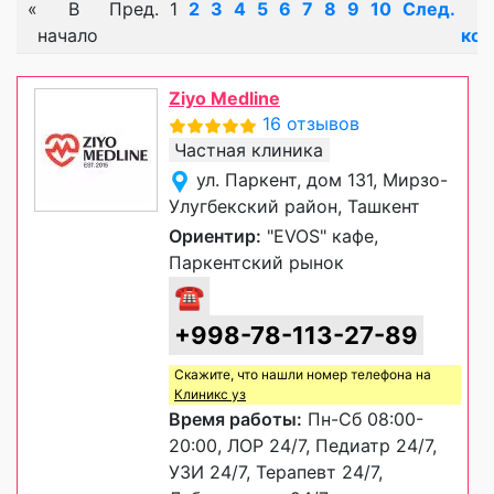
«
В
Пред.
1
2
3
4
5
6
7
8
9
10
След.
начало
кон
Ziyo Medline
16 отзывов
Частная клиника
ул. Паркент, дом 131, Мирзо-
Улугбекский район, Ташкент
Ориентир:
"EVOS" кафе,
Паркентский рынок
☎
+998-78-113-27-89
Скажите, что нашли номер телефона на
Клиникс уз
Время работы:
Пн-Сб 08:00-
20:00, ЛОР 24/7, Педиатр 24/7,
УЗИ 24/7, Терапевт 24/7,