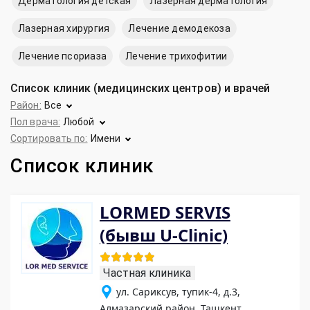
Дерматология детская
Лазерная дерматология
Лазерная хирургия
Лечение демодекоза
Лечение псориаза
Лечение трихофитии
Список клиник (медицинских центров) и врачей
Район:
Все
Пол врача:
Любой
Сортировать по:
Имени
Список клиник
LORMED SERVIS
(бывш U-Clinic)
Частная клиника
ул. Сариксув, тупик-4, д.3,
Алмазарский район, Ташкент