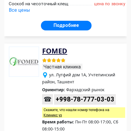
Соскоб на чесоточный клещ
цена по звонку
Все цены
Подробнее
FOMED
Частная клиника
ул. Лутфий дом 1А, Учтепинский
район, Ташкент
Ориентир:
Фархадский рынок
☎
+998-78-777-03-03
Скажите, что нашли номер телефона на
Клиникс уз
Время работы:
Пн-Пт 08:00-17:00, Сб
08:00-15:00