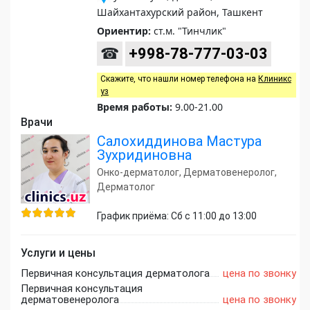
Шайхантахурский район, Ташкент
Ориентир:
ст.м. "Тинчлик"
☎
+998-78-777-03-03
Скажите, что нашли номер телефона на
Клиникс
уз
Время работы:
9.00-21.00
Врачи
Салохиддинова Мастура
Зухридиновна
Онко-дерматолог, Дерматовенеролог,
Дерматолог
График приёма: Сб с 11:00 до 13:00
Услуги и цены
Первичная консультация дерматолога
цена по звонку
Первичная консультация
дерматовенеролога
цена по звонку