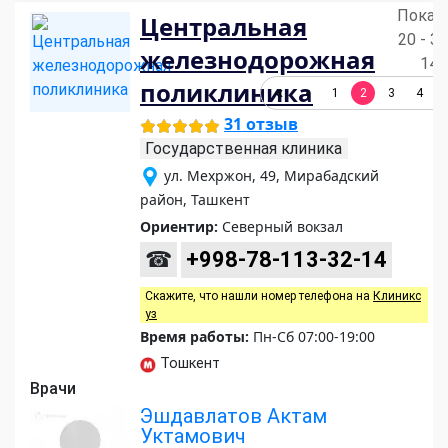
Показ
Центральная
20 - 38
железнодорожная
148
поликлиника
1
2
3
4
31 отзыв
Государственная клиника
ул. Мехржон, 49, Мирабадский
район, Ташкент
Ориентир:
Северный вокзал
☎
+998-78-113-32-14
Скажите, что нашли номер телефона на
Клиникс
уз
Время работы:
Пн-Сб 07:00-19:00
Тошкент
Врачи
Эшдавлатов Актам
Уктамович