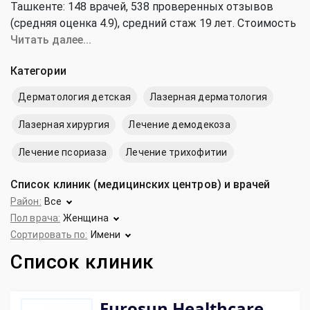
Ташкенте: 148 врачей, 538 проверенных отзывов
(средняя оценка 4.9), cредний стаж 19 лет. Стоимость
консультации дерматолога и дерматокосметолога от
Читать далее...
50 000 до 350 000 сум (средняя цена 198 000 сум).
Категории
Дерматология детская
Лазерная дерматология
Лазерная хирургия
Лечение демодекоза
Лечение псориаза
Лечение трихофитии
Список клиник (медицинских центров) и врачей
Район:
Все
Пол врача:
Женщина
Сортировать по:
Имени
Список клиник
Eurosun Healthcare