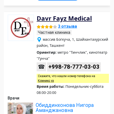
Davr Fayz Medical
3 отзыва
Частная клиника
массив Богкуча, 1, Шайхантахурский
район, Ташкент
Ориентир:
метро "Тинчлик", кинотеатр
"Гунча"
☎
+998-78-777-03-03
Скажите, что нашли номер телефона на
Клиникс уз
Время работы:
Понедельник-суббота
08:00-20:00
Врачи
Обиддинхонова Нигора
Аманджановна