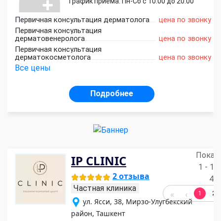
График приёма: Пн-Сб с 10:00 до 20:00
Первичная консультация дерматолога
цена по звонку
Первичная консультация
дерматовенеролога
цена по звонку
Первичная консультация
дерматокосметолога
цена по звонку
Все цены
Подробнее
Показ
IP CLINIC
1 - 19
2 отзыва
48
Частная клиника
1
2
ул. Ясси, 38, Мирзо-Улугбекский
район, Ташкент