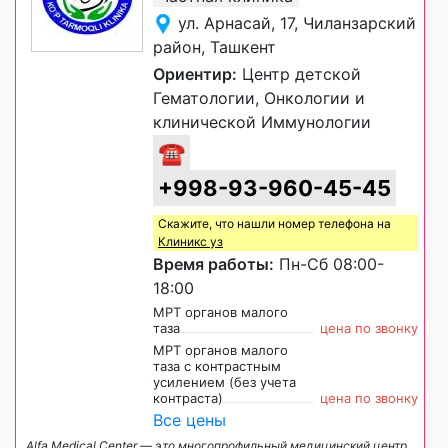
ул. Арнасай, 17, Чиланзарский
район, Ташкент
Ориентир:
Центр детской
Гематологии, Онкологии и
клинической Иммунологии
☎
+998-93-960-45-45
Скажите, что нашли номер телефона на
Клиникс уз
Время работы:
Пн-Сб 08:00-
18:00
МРТ органов малого
таза
цена по звонку
МРТ органов малого
таза с контрастным
усилением (без учета
контраста)
цена по звонку
Все цены
Alfa Medical Center — это многопрофильный медицинский центр,