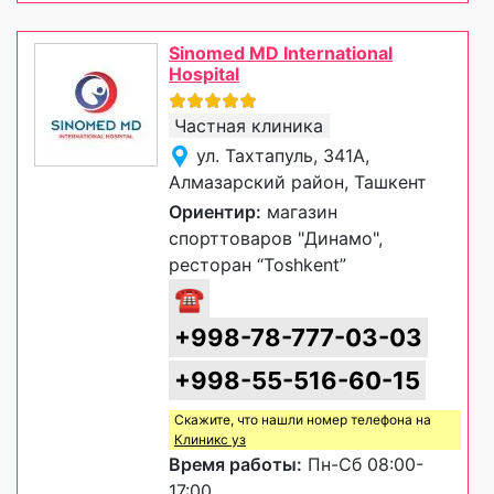
Sinomed MD International
Hospital
Частная клиника
ул. Тахтапуль, 341А,
Алмазарский район, Ташкент
Ориентир:
магазин
спорттоваров "Динамо",
ресторан “Toshkent”
☎
+998-78-777-03-03
+998-55-516-60-15
Скажите, что нашли номер телефона на
Клиникс уз
Время работы:
Пн-Сб 08:00-
17:00