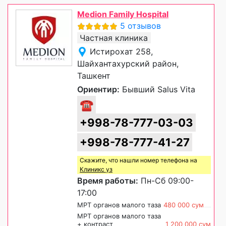
Medion Family Hospital
5 отзывов
Частная клиника
Истирохат 258,
Шайхантахурский район,
Ташкент
Ориентир:
Бывший Salus Vita
☎
+998-78-777-03-03
+998-78-777-41-27
Скажите, что нашли номер телефона на
Клиникс уз
Время работы:
Пн-Сб 09:00-
17:00
МРТ органов малого таза
480 000 сум
МРТ органов малого таза
+ контраст
1 200 000 сум