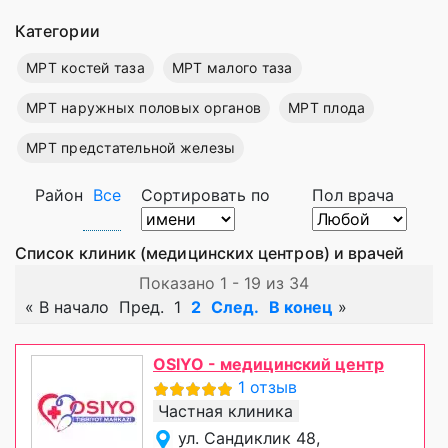
Категории
МРТ костей таза
МРТ малого таза
МРТ наружных половых органов
МРТ плода
МРТ предстательной железы
Район
Все
Сортировать по
Пол врача
Список клиник (медицинских центров) и врачей
Показано 1 - 19 из 34
«
В начало
Пред.
1
2
След.
В конец
»
OSIYO - медицинский центр
1 отзыв
Частная клиника
ул. Сандиклик 48,