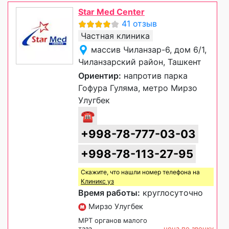
Star Med Center
41 отзыв
Частная клиника
массив Чиланзар-6, дом 6/1,
Чиланзарский район, Ташкент
Ориентир:
напротив парка
Гофура Гуляма, метро Мирзо
Улугбек
☎
+998-78-777-03-03
+998-78-113-27-95
Скажите, что нашли номер телефона на
Клиникс уз
Время работы:
круглосуточно
Мирзо Улугбек
МРТ органов малого
таза
цена по звонку