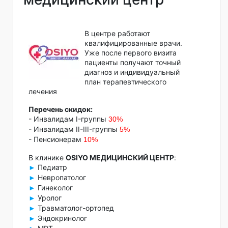
В центре работают
квалифицированные врачи.
Уже после первого визита
пациенты получают точный
диагноз и индивидуальный
план терапевтического
лечения
Перечень скидок:
- Инвалидам I-группы
30%
- Инвалидам II-III-группы
5%
- Пенсионерам
10%
В клинике
OSIYO МЕДИЦИНСКИЙ ЦЕНТР
:
Педиатр
►
Невропатолог
►
Гинеколог
►
Уролог
►
Травматолог-ортопед
►
Эндокринолог
►