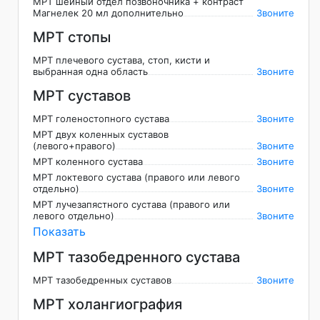
МРТ шейный отдел позвоночника + контраст
Магнелек 20 мл дополнительно
Звоните
МРТ стопы
МРТ плечевого сустава, стоп, кисти и
выбранная одна область
Звоните
МРТ суставов
МРТ голеностопного сустава
Звоните
МРТ двух коленных суставов
(левого+правого)
Звоните
МРТ коленного сустава
Звоните
МРТ локтевого сустава (правого или левого
отдельно)
Звоните
МРТ лучезапястного сустава (правого или
левого отдельно)
Звоните
Показать
МРТ тазобедренного сустава
МРТ тазобедренных суставов
Звоните
МРТ холангиография