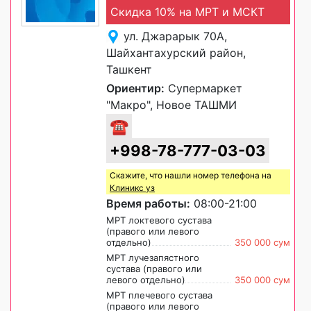
Скидка 10% на МРТ и МСКТ
ул. Джарарык 70А,
Шайхантахурский район,
Ташкент
Ориентир:
Супермаркет
"Макро", Новое ТАШМИ
☎
+998-78-777-03-03
Скажите, что нашли номер телефона на
Клиникс уз
Время работы:
08:00-21:00
МРТ локтевого сустава
(правого или левого
отдельно)
350 000 сум
МРТ лучезапястного
сустава (правого или
левого отдельно)
350 000 сум
МРТ плечевого сустава
(правого или левого