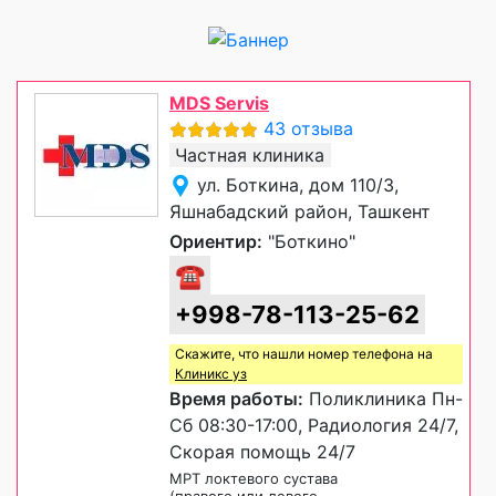
MDS Servis
43 отзыва
Частная клиника
ул. Боткина, дом 110/3,
Яшнабадский район, Ташкент
Ориентир:
"Боткино"
☎
+998-78-113-25-62
Скажите, что нашли номер телефона на
Клиникс уз
Время работы:
Поликлиника Пн-
Сб 08:30-17:00, Радиология 24/7,
Скорая помощь 24/7
МРТ локтевого сустава
(правого или левого