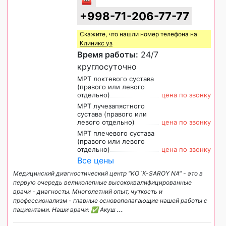
+998-71-206-77-77
Скажите, что нашли номер телефона на
Клиникс уз
Время работы:
24/7
круглосуточно
МРТ локтевого сустава
(правого или левого
отдельно)
цена по звонку
МРТ лучезапястного
сустава (правого или
левого отдельно)
цена по звонку
МРТ плечевого сустава
(правого или левого
отдельно)
цена по звонку
Все цены
Медицинский диагностический центр "KO`K-SAROY NA" - это в
первую очередь великолепные высококвалифицированные
врачи - диагносты. Многолетний опыт, чуткость и
профессионализм - главные основополагающие нашей работы с
пациентами. Наши врачи: ✅ Акуш
...