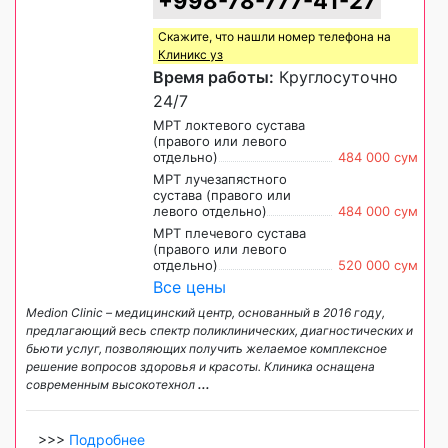
+998-78-777-41-27
Скажите, что нашли номер телефона на
Клиникс уз
Время работы:
Круглосуточно
24/7
МРТ локтевого сустава
(правого или левого
отдельно)
484 000 сум
МРТ лучезапястного
сустава (правого или
левого отдельно)
484 000 сум
МРТ плечевого сустава
(правого или левого
отдельно)
520 000 сум
Все цены
Medion Сlinic – медицинский центр, основанный в 2016 году,
предлагающий весь спектр поликлинических, диагностических и
бьюти услуг, позволяющих получить желаемое комплексное
решение вопросов здоровья и красоты. Клиника оснащена
современным высокотехнол
...
>>>
Подробнее