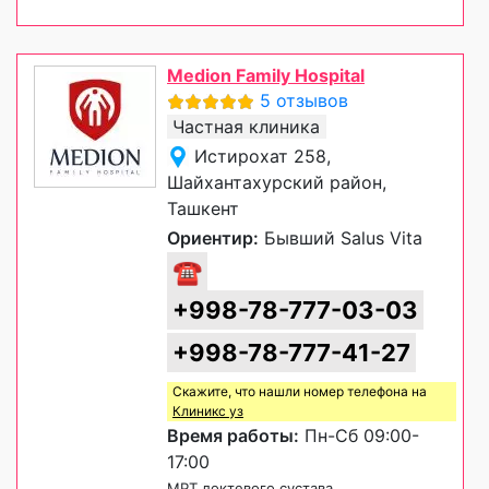
Medion Family Hospital
5 отзывов
Частная клиника
Истирохат 258,
Шайхантахурский район,
Ташкент
Ориентир:
Бывший Salus Vita
☎
+998-78-777-03-03
+998-78-777-41-27
Скажите, что нашли номер телефона на
Клиникс уз
Время работы:
Пн-Сб 09:00-
17:00
МРТ локтевого сустава