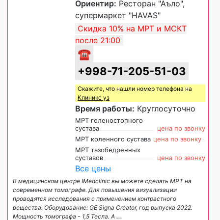
Ориентир:
Ресторан "Аъло",
супермаркет "HAVAS"
Скидка 10% на МРТ и МСКТ
после 21:00
☎
+998-71-205-51-03
Скажите, что нашли номер телефона на
Клиникс уз
Время работы:
Круглосуточно
МРТ голеностопного
сустава
цена по звонку
МРТ коленного сустава
цена по звонку
МРТ тазобедренных
суставов
цена по звонку
Все цены
В медицинском центре IMedclinic вы можете сделать МРТ на
современном томографе. Для повышения визуализации
проводятся исследования с применением контрастного
вещества. Оборудование: GE Signa Creator, год выпуска 2022.
Мощность томографа - 1,5 Тесла. А
...