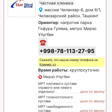
Частная клиника
массив Чиланзар-6, дом 6/1,
Чиланзарский район, Ташкент
Ориентир:
напротив парка
Гофура Гуляма, метро Мирзо
Улугбек
☎
+998-78-113-27-95
Скажите, что нашли номер телефона на
Клиникс уз
Время работы:
круглосуточно
Мирзо Улугбек
МРТ плечевого сустава
(правого или левого
отдельно)
цена по звонку
МРТ голеностопного
сустава
цена по звонку
МРТ тазобедренного
сустава
цена по звонку