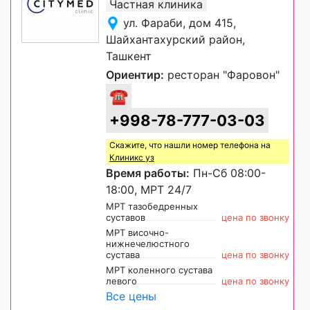
Частная клиника
ул. Фараби, дом 415,
Шайхантахурский район,
Ташкент
Ориентир:
ресторан "Фаровон"
☎
+998-78-777-03-03
Скажите, что нашли номер телефона на
Клиникс уз
Время работы:
Пн-Сб 08:00-
18:00, МРТ 24/7
МРТ тазобедренных
суставов
цена по звонку
МРТ височно-
нижнечелюстного
сустава
цена по звонку
МРТ коленного сустава
левого
цена по звонку
Все цены