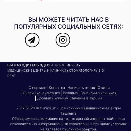
ВЫ МОЖЕТЕ ЧИТАТЬ НАС В
ПОПУЛЯРНЫХ СОЦИАЛЬНЫХ СЕТЯХ:
ВЫ НАХОДИТЕСЬ ЗДЕСЬ:
ВСЕ КЛИНИКИ
МЕДИЦИНСКИЕ ЦЕНТРЫ И КЛИНИКИ
СТОМАТОЛОГИЯ
BIO
DENT
О портале
Контакты
Написать отзыв
Статьи
Онлайн консультация
Реклама
Вакансии в клиниках
Добавить клинику
Лечение в Турции
2017-2026 © Clinics.uz - Все клиники и медицинские центры
Ташкента
Обращаем ваше внимание на то, что данный интернет-сайт носит
исключительно информационный характер и ни при каких условиях
не является публичной офертой.