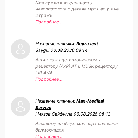
Мне нужна консультация у
невропотолога.с делала мрт шеи у мне
2 грэжи
Подробнее...
Название клиники:
Repro test
Saygul
06.08.2026 08:14
Антитела к ацетилхолиновом у
рецептору (АхР) АТ к MUSK рецептору
LRP4-Ab
Подробнее...
Название клиники:
Max-Medikal
Service
Ниязов Сайфулла
06.08.2026 08:13
Ассалому алейкум ман нарх навосини
билмокчидим
Подробнее...