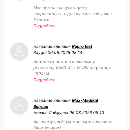
Мне нужна консультация у
невропотолога.с делала мрт шеи у мне
2 грэжи
Подробнее...
Название клиники:
Repro test
Saygul
06.08.2026 08:14
Антитела к ацетилхолиновом у
рецептору (АхР) АТ к MUSK рецептору
LRP4-Ab
Подробнее...
Название клиники:
Max-Medikal
Service
Ниязов Сайфулла
06.08.2026 08:13
Ассалому алейкум ман нарх навосини
билмокчидим