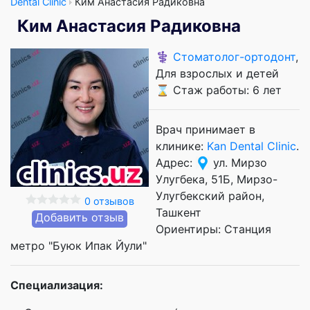
Dental Clinic
Ким Анастасия Радиковна
Ким Анастасия Радиковна
⚕️
Стоматолог-ортодонт
,
Для взрослых и детей
⌛ Стаж работы: 6 лет
Врач принимает в
клинике:
Kan Dental Clinic
.
Адрес:
ул. Мирзо
Улугбека, 51Б, Мирзо-
Улугбекский район,
0 отзывов
Ташкент
Добавить отзыв
Ориентиры: Станция
метро "Буюк Ипак Йули"
Специализация: