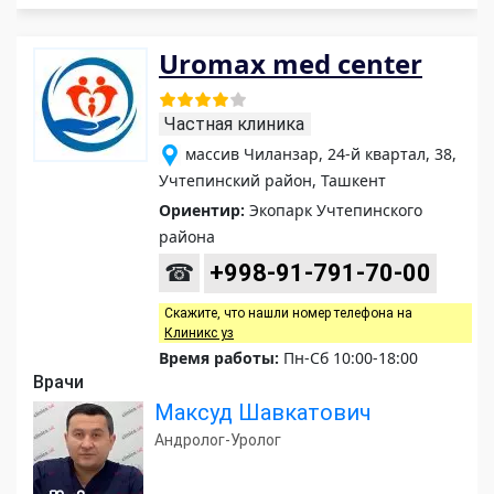
Uromax med center
Частная клиника
массив Чиланзар, 24-й квартал, 38,
Учтепинский район, Ташкент
Ориентир:
Экопарк Учтепинского
района
☎
+998-91-791-70-00
Скажите, что нашли номер телефона на
Клиникс уз
Время работы:
Пн-Сб 10:00-18:00
Врачи
Максуд Шавкатович
Андролог-Уролог