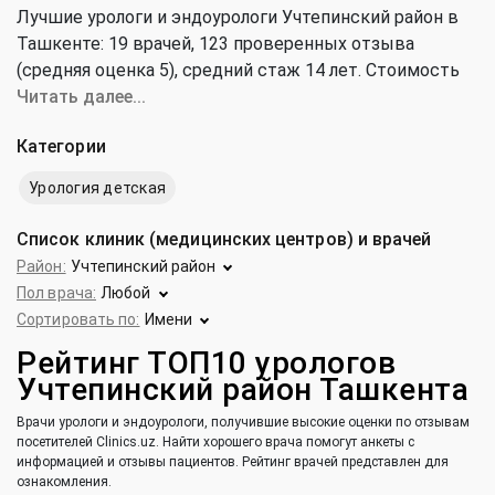
Лучшие урологи и эндоурологи Учтепинский район в
Ташкенте: 19 врачей, 123 проверенных отзыва
(средняя оценка 5), cредний стаж 14 лет. Стоимость
консультации уролога и эндоуролога от 70 000 до 250
Читать далее...
000 сум (средняя цена 165 000 сум).
Категории
Урология детская
Список клиник (медицинских центров) и врачей
Район:
Учтепинский район
Пол врача:
Любой
Сортировать по:
Имени
Рейтинг ТОП10 урологов
Учтепинский район Ташкента
Врачи урологи и эндоурологи, получившие высокие оценки по отзывам
посетителей Clinics.uz. Найти хорошего врача помогут анкеты с
информацией и отзывы пациентов. Рейтинг врачей представлен для
ознакомления.