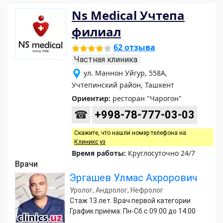
Ns Medical Учтепа
филиал
62 отзыва
Частная клиника
ул. Маннон Уйгур, 558А,
Учтепинский район, Ташкент
Ориентир:
ресторан "Чарогон"
☎
+998-78-777-03-03
Скажите, что нашли номер телефона на
Клиникс уз
Время работы:
Круглосуточно 24/7
Врачи
Эргашев Улмас Ахрорович
Уролог, Андролог, Нефролог
Стаж 13 лет. Врач первой категории
График приёма: Пн-Сб с 09:00 до 14:00