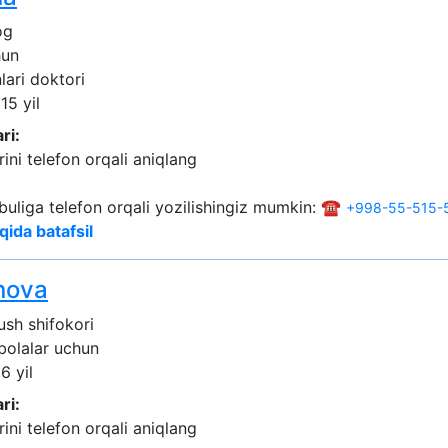
og
hun
lari doktori
15 yil
ri:
ini telefon orqali aniqlang
buliga telefon orqali yozilishingiz mumkin: ☎️
+998-55-515-
qida batafsil
nova
ush shifokori
 bolalar uchun
6 yil
ri:
ini telefon orqali aniqlang