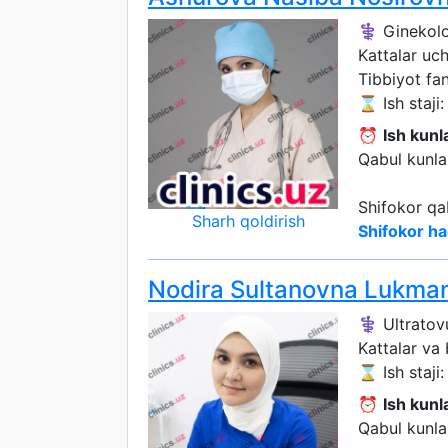
⚕️ Ginekol
Kattalar uc
Tibbiyot fan
⌛ Ish staji: 
⏰
Ish kunla
Qabul kunlar
Shifokor qa
Sharh qoldirish
Shifokor ha
Nodira Sultanovna Lukma
⚕️ Ultratov
Kattalar va
⌛ Ish staji: 
⏰
Ish kunla
Qabul kunlar