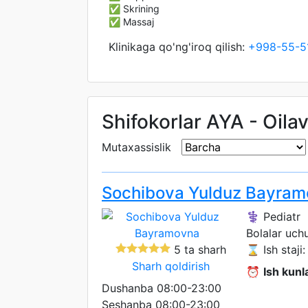
✅ Skrining
✅ Massaj
Klinikaga qo'ng'iroq qilish:
+998-55-5
Shifokorlar AYA - Oilav
Mutaxassislik
Sochibova Yulduz Bayra
⚕️ Pediatr
Bolalar uch
5 ta sharh
⌛ Ish staji: 
Sharh qoldirish
⏰
Ish kunla
Dushanba 08:00-23:00
Seshanba 08:00-23:00