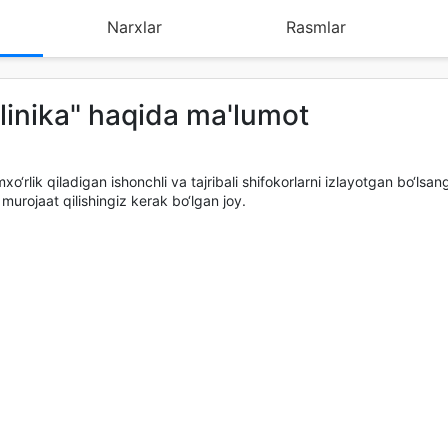
Narxlar
Rasmlar
klinika" haqida ma'lumot
xo‘rlik qiladigan ishonchli va tajribali shifokorlarni izlayotgan bo‘lsang
urojaat qilishingiz kerak bo‘lgan joy.