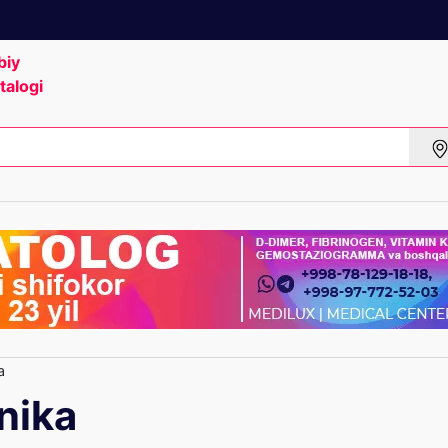
biy
talogi
a
inika