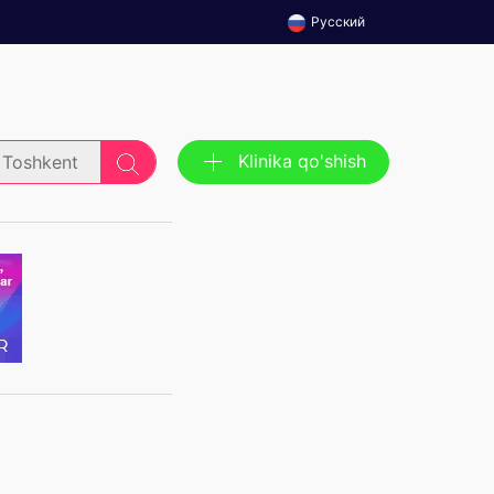
Русский
Klinika qo'shish
Toshkent