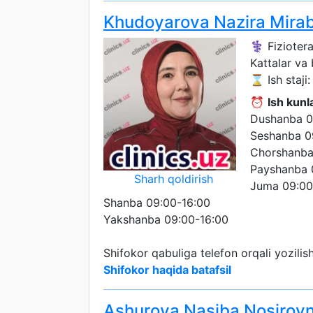
Khudoyarova Nazira Mira
⚕️ Fiziotera
Kattalar va
⌛ Ish staji: 
⏰
Ish kunla
Dushanba 0
Seshanba 0
Chorshanba
Payshanba 
Sharh qoldirish
Juma 09:00
Shanba 09:00-16:00
Yakshanba 09:00-16:00
Shifokor qabuliga telefon orqali yozili
Shifokor haqida batafsil
Ashurova Nasiba Nosirov