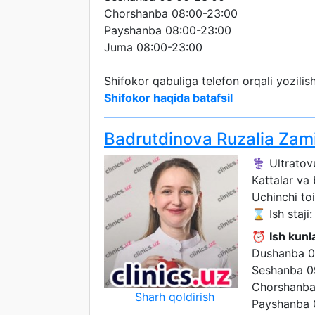
Chorshanba 08:00-23:00
Payshanba 08:00-23:00
Juma 08:00-23:00
Shifokor qabuliga telefon orqali yozili
Shifokor haqida batafsil
Badrutdinova Ruzalia Zam
⚕️ Ultratov
Kattalar va
Uchinchi toi
⌛ Ish staji: 
⏰
Ish kunla
Dushanba 0
Seshanba 0
Chorshanba
Sharh qoldirish
Payshanba 