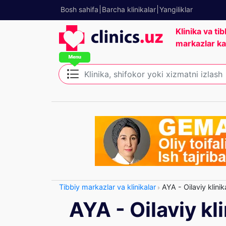
Bosh sahifa
Barcha klinikalar
Yangiliklar
Klinika va tib
markazlar ka
Tibbiy markazlar va klinikalar
AYA - Oilaviy klinik
AYA - Oilaviy kl