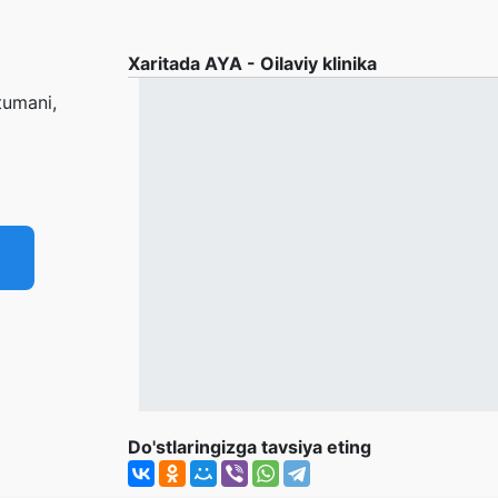
Xaritada AYA - Oilaviy klinika
tumani,
Do'stlaringizga tavsiya eting