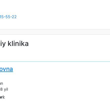
15-55-22
iy klinika
movna
un
8 yil
ri: