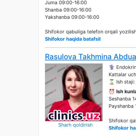
Juma 09:00-16:00
Shanba 09:00-16:00
Yakshanba 09:00-16:00
Shifokor qabuliga telefon orqali yozili
Shifokor haqida batafsil
Rasulova Takhmina Abdua
⚕️ Endokri
Kattalar uc
⌛ Ish staji: 
⏰
Ish kunla
Seshanba 1
Payshanba 
Shifokor qa
Sharh qoldirish
Shifokor ha