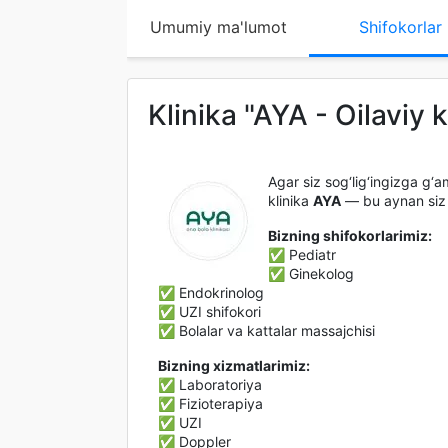
Umumiy ma'lumot
Shifokorlar
Klinika "AYA - Oilaviy 
Agar siz sog‘lig‘ingizga g‘am
klinika
AYA
— bu aynan siz m
Bizning shifokorlarimiz:
✅ Pediatr
✅ Ginekolog
✅ Endokrinolog
✅ UZI shifokori
✅ Bolalar va kattalar massajchisi
Bizning xizmatlarimiz:
✅ Laboratoriya
✅ Fizioterapiya
✅ UZI
✅ Doppler