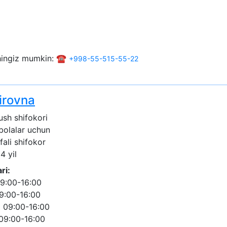
shingiz mumkin: ☎️
+998-55-515-55-22
irovna
ush shifokori
 bolalar uchun
fali shifokor
4 yil
ri:
9:00-16:00
9:00-16:00
 09:00-16:00
09:00-16:00