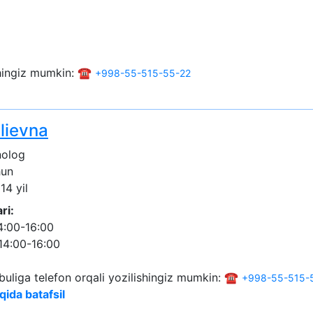
shingiz mumkin: ☎️
+998-55-515-55-22
lievna
nolog
hun
14 yil
ri:
4:00-16:00
14:00-16:00
buliga telefon orqali yozilishingiz mumkin: ☎️
+998-55-515-
qida batafsil