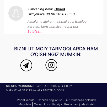
Klinikaning nomi:
Dimed
Olimjonova
08.08.2026 06:58
Assalomu alekum tajribali ayol trixolog
kere edi konsultatsiya necha pul
Batafsil...
BIZNI IJTIMOIY TARMOQLARDA HAM
O'QISHINGIZ MUMKIN:
SIZ SHU YERDASIZ:
BARCHA KLINIKALAR
TIBBIY
MARKAZLAR VA KLINIKALAR
BAKTERIOLOGIYA
Portal xaqida
Biz bilan bog'lanish
Fikr-mulohaza qoldirish
Maqolalar
Onlayn konsultatsiya
Reklamani joylashtirish