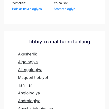
Yo'nalish:
Yo'nalish:
Bolalar nevrologiyasi
Stomatologiya
Tibbiy xizmat turini tanlang
Akusherlik
Algologiya
Allergologiya
Muqobil tibbiyot
Tahlillar
Angiologiya
Andrologiya
Anesteziologiya va