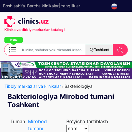
Bosh sahifa
Barcha klinikalar
Yangiliklar
Klinika va tibbiy
markazlar katalogi
Toshkent
Tibbiy markazlar va klinikalar
Bakteriologiya
Bakteriologiya Mirobod tumani
Toshkent
Tuman
Mirobod
Bo'yicha tartiblash
tumani