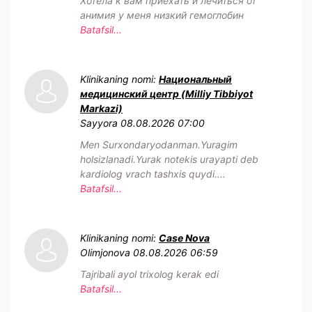
Хотела к вам приехать и лечиться от
анимия у меня низкий гемоглобин
Batafsil...
Klinikaning nomi:
Национальный
медицинский центр (Milliy Tibbiyot
Markazi)
Sayyora
08.08.2026 07:00
Men Surxondaryodanman.Yuragim
holsizlanadi.Yurak notekis urayapti deb
kardiolog vrach tashxis quydi....
Batafsil...
Klinikaning nomi:
Case Nova
Olimjonova
08.08.2026 06:59
Tajribali ayol trixolog kerak edi
Batafsil...