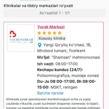
Klinikalar va tibbiy markazlari ro'yxati
Ko'rsatildi 1 - 1/1
Yurak Markazi
Xususiy klinika
Yangi Qo'yliq ko'chasi, 1B,
Mirobod tumani, Toshkent
Mo'ljal:
"Shamsan" mehmonxonasi
Ish vaqti:
08:00–17:00
Kechayu kunduz (24/7):
Polisomnografiya, muolaja xonasi
Du-Ju 08:00-17:00, Sh 08:00-
15:00:
MSKT, rentgen
Barcha narxlar
Klinikada yurak operatsiyalari (kardiokirurgiya) ochiq va yopiq
usullarda o'tkazilib, yurak tuzilmalari (klapanlar, kameralar, to'siqlar),
koronar va magistral tomirlarda tug'ma anomaliyalar hamda orttirilgan