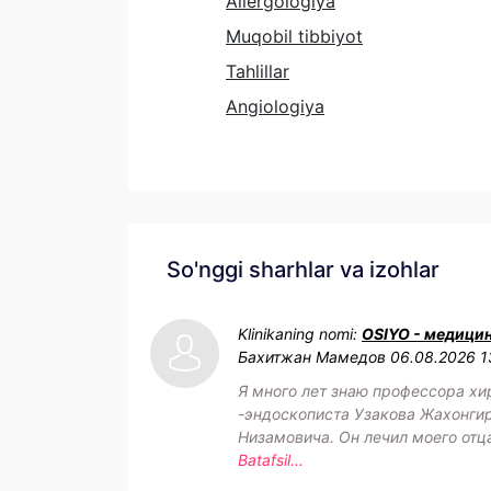
Allergologiya
Muqobil tibbiyot
Tahlillar
Angiologiya
So'nggi sharhlar va izohlar
Klinikaning nomi:
OSIYO - медици
Бахитжан Мамедов
06.08.2026 1
Я много лет знаю профессора хи
-эндоскописта Узакова Жахонги
Низамовича. Он лечил моего отца.
Batafsil...