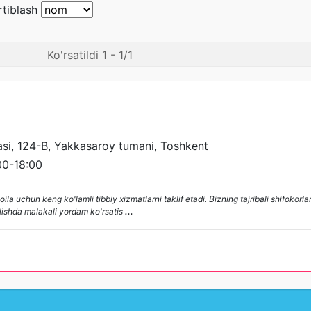
rtiblash
Ko'rsatildi 1 - 1/1
asi, 124-B, Yakkasaroy tumani, Toshkent
0-18:00
la uchun keng ko'lamli tibbiy xizmatlarni taklif etadi. Bizning tajribali shifokorl
 olishda malakali yordam ko'rsatis
...