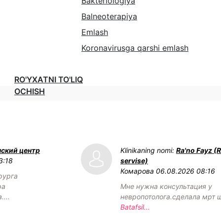
Bakteriologiya
Balneoterapiya
Emlash
Koronavirusga qarshi emlash
RO'YXATNI TO'LIQ
OCHISH
нский центр
Klinikaning nomi:
Ra'no Fayz (
3:18
servise)
Комарова
06.08.2026 08:16
рурга
ра
Мне нужна консультация у
...
невропотолога.сделала мрт 
Batafsil...