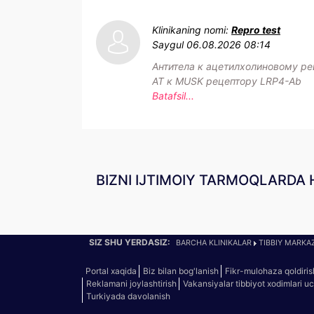
Klinikaning nomi:
Repro test
Saygul
06.08.2026 08:14
Антитела к ацетилхолиновому ре
АТ к MUSK рецептору LRP4-Ab
Batafsil...
BIZNI IJTIMOIY TARMOQLARDA 
SIZ SHU YERDASIZ:
BARCHA KLINIKALAR
TIBBIY MARKAZ
Portal xaqida
Biz bilan bog'lanish
Fikr-mulohaza qoldiris
Reklamani joylashtirish
Vakansiyalar tibbiyot xodimlari u
Turkiyada davolanish