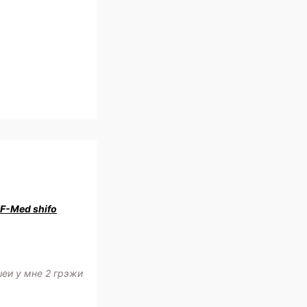
RF-Med shifo
шеи у мне 2 грэжи