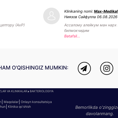
Klinikaning nomi:
Max-Medikal 
Ниязов Сайфулла
06.08.2026
цептору (АхР)
Ассалому алейкум ман нарх
билмокчидим
Batafsil...
HAM O'QISHINGIZ MUMKIN:
LAR VA KLINIKALAR
BAKTERIOLOGIYA
h
Maqolalar
Onlayn konsultatsiya
chun
Klinika qo'shish
Bemorlikda o'zinggiz
davolanmang.