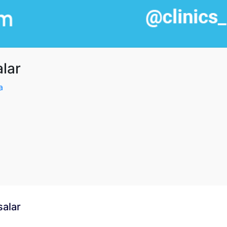
alar
a
salar