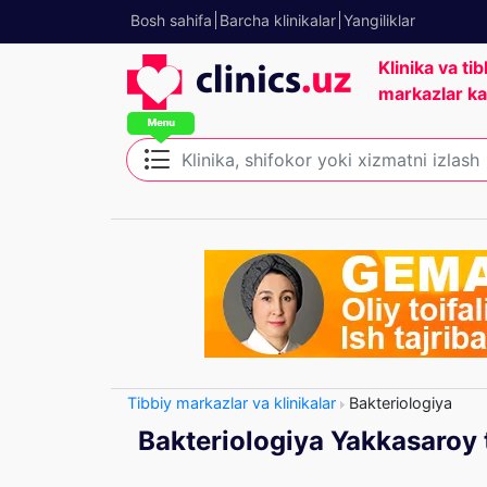
Bosh sahifa
Barcha klinikalar
Yangiliklar
Klinika va tib
markazlar ka
Tibbiy markazlar va klinikalar
Bakteriologiya
Bakteriologiya Yakkasaroy