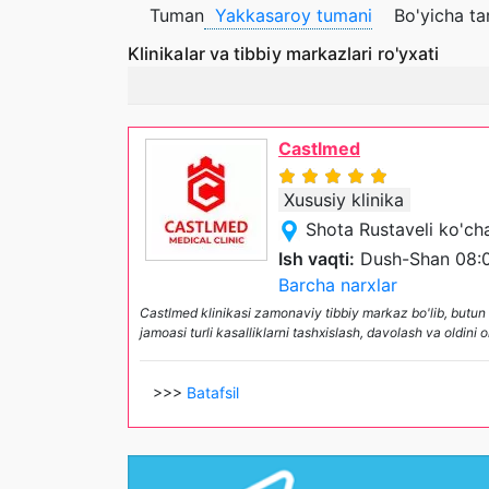
Tuman
Yakkasaroy tumani
Bo'yicha ta
Klinikalar va tibbiy markazlari ro'yxati
Castlmed
Xususiy klinika
Shota Rustaveli ko'ch
Ish vaqti:
Dush-Shan 08:0
Barcha narxlar
Castlmed klinikasi zamonaviy tibbiy markaz bo'lib, butun oi
jamoasi turli kasalliklarni tashxislash, davolash va oldini
>>>
Batafsil