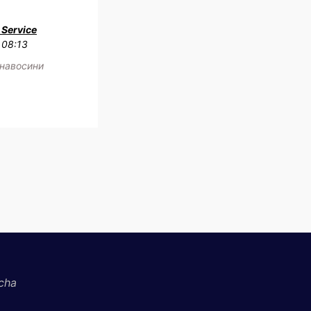
Service
 08:13
 навосини
cha