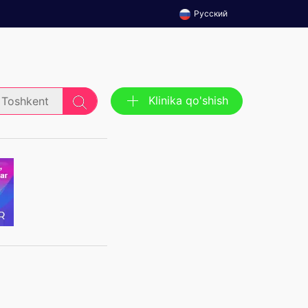
Русский
Klinika qo'shish
Toshkent