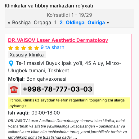
Klinikalar va tibbiy markazlari ro'yxati
Ko'rsatildi 1 - 19/29
«
Boshiga
Orqaga
1
2
Oldinga
Oxiriga
»
DR.VAISOV Laser Aesthetic Dermatology
9 ta sharh
Xususiy klinika
Ts-1 massivi Buyuk Ipak yo‘li, 45 A uy, Mirzo-
Ulugbek tumani, Toshkent
Mo'ljal:
Bon qahvaxonasi
☎
+998-78-777-03-03
Iltimos,
Kliniks uz
saytidan telefon raqamlarini topganingizni ularga
aytsangiz
Ish vaqti:
09:00-18:00
DR.VAISOV Laser Aesthetic Dermatology –innovatsion klinika, terini
yoshartirish va sifatini yaxshilashga ixtisoslashgan – papillomalar va
xollarni lazer bilan olib tashlashdan tortib, yuzni jarrohliksiz tortish va
jarrohliksiz qomatni tuzatishga qadar.
...