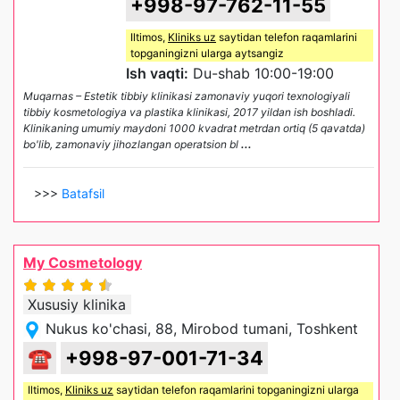
+998-97-762-11-55
Iltimos,
Kliniks uz
saytidan telefon raqamlarini
topganingizni ularga aytsangiz
Ish vaqti:
Du-shab 10:00-19:00
Muqarnas – Estetik tibbiy klinikasi zamonaviy yuqori texnologiyali
tibbiy kosmetologiya va plastika klinikasi, 2017 yildan ish boshladi.
Klinikaning umumiy maydoni 1000 kvadrat metrdan ortiq (5 qavatda)
bo'lib, zamonaviy jihozlangan operatsion bl
...
>>>
Batafsil
My Cosmetology
Xususiy klinika
Nukus ko'chasi, 88, Mirobod tumani, Toshkent
☎
+998-97-001-71-34
Iltimos,
Kliniks uz
saytidan telefon raqamlarini topganingizni ularga