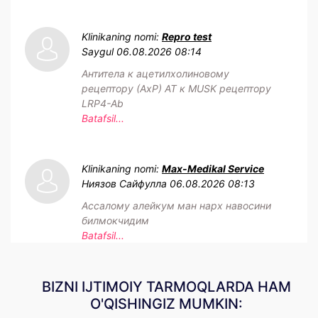
Klinikaning nomi:
Repro test
Saygul
06.08.2026 08:14
Антитела к ацетилхолиновому
рецептору (АхР) АТ к MUSK рецептору
LRP4-Ab
Batafsil...
Klinikaning nomi:
Max-Medikal Service
Ниязов Сайфулла
06.08.2026 08:13
Ассалому алейкум ман нарх навосини
билмокчидим
Batafsil...
BIZNI IJTIMOIY TARMOQLARDA HAM
O'QISHINGIZ MUMKIN: