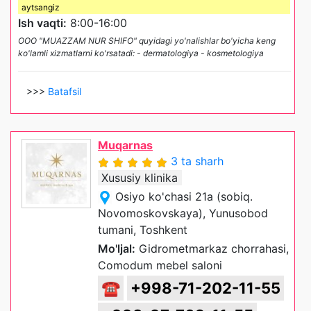
aytsangiz
Ish vaqti:
8:00-16:00
OOO "MUAZZAM NUR SHIFO" quyidagi yo'nalishlar bo'yicha keng
ko'lamli xizmatlarni ko'rsatadi: - dermatologiya - kosmetologiya
>>>
Batafsil
Muqarnas
3 ta sharh
Xususiy klinika
Osiyo ko'chasi 21a (sobiq.
Novomoskovskaya), Yunusobod
tumani, Toshkent
Mo'ljal:
Gidrometmarkaz chorrahasi,
Comodum mebel saloni
☎
+998-71-202-11-55