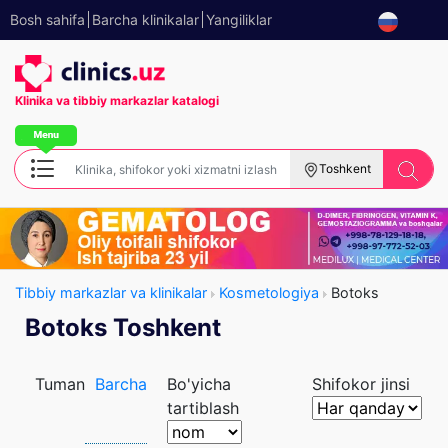
Bosh sahifa
Barcha klinikalar
Yangiliklar
Klinika va tibbiy
markazlar katalogi
Toshkent
Tibbiy markazlar va klinikalar
Kosmetologiya
Botoks
Botoks Toshkent
Tuman
Barcha
Bo'yicha
Shifokor jinsi
tartiblash