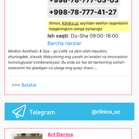
+998-78-777-03-03
+998-78-777-41-27
Iltimos,
Kliniks uz
saytidan telefon raqamlarini
topganingizni ularga aytsangiz
Ish vaqti:
Du-Sha 09:00-18:00
Barcha narxlar
Medion Aesthetic & Spa - go'zallik va dam olish maydoni,
shuningdek, klassik tibbiyotning eng yaxshi an'analari va innovatsion
texnologiyalar kombinatsiyasi. Bu erda siz har bir bemorning xohish-
istaklarini his qiladigan va ularga eng qulay sharo
...
>>>
Batafsil
Art Derma