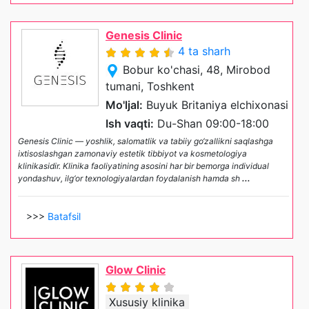
Genesis Clinic
4 ta sharh
Bobur ko'chasi, 48, Mirobod
tumani, Toshkent
Mo'ljal:
Buyuk Britaniya elchixonasi
Ish vaqti:
Du-Shan 09:00-18:00
Genesis Clinic — yoshlik, salomatlik va tabiiy go‘zallikni saqlashga
ixtisoslashgan zamonaviy estetik tibbiyot va kosmetologiya
klinikasidir. Klinika faoliyatining asosini har bir bemorga individual
yondashuv, ilg‘or texnologiyalardan foydalanish hamda sh
...
>>>
Batafsil
Glow Clinic
Xususiy klinika