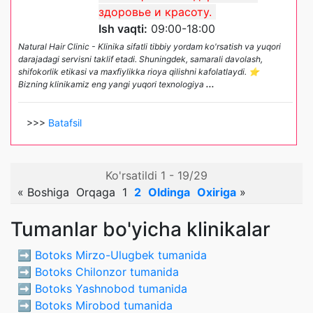
здоровье и красоту.
Ish vaqti:
09:00-18:00
Natural Hair Clinic - Klinika sifatli tibbiy yordam ko'rsatish va yuqori
darajadagi servisni taklif etadi. Shuningdek, samarali davolash,
shifokorlik etikasi va maxfiylikka rioya qilishni kafolatlaydi. ⭐️
Bizning klinikamiz eng yangi yuqori texnologiya
...
>>>
Batafsil
Ko'rsatildi 1 - 19/29
«
Boshiga
Orqaga
1
2
Oldinga
Oxiriga
»
Tumanlar bo'yicha klinikalar
➡️
Botoks Mirzo-Ulugbek tumanida
➡️
Botoks Chilonzor tumanida
➡️
Botoks Yashnobod tumanida
➡️
Botoks Mirobod tumanida