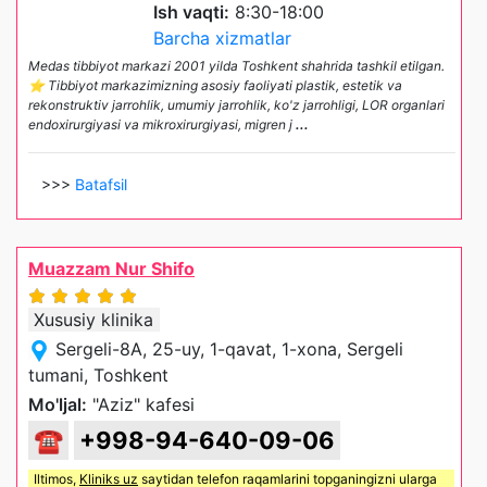
Ish vaqti:
8:30-18:00
Barcha xizmatlar
Medas tibbiyot markazi 2001 yilda Toshkent shahrida tashkil etilgan.
⭐️ Tibbiyot markazimizning asosiy faoliyati plastik, estetik va
rekonstruktiv jarrohlik, umumiy jarrohlik, ko'z jarrohligi, LOR organlari
endoxirurgiyasi va mikroxirurgiyasi, migren j
...
>>>
Batafsil
Muazzam Nur Shifo
Xususiy klinika
Sergeli-8A, 25-uy, 1-qavat, 1-xona, Sergeli
tumani, Toshkent
Mo'ljal:
"Aziz" kafesi
☎
+998-94-640-09-06
Iltimos,
Kliniks uz
saytidan telefon raqamlarini topganingizni ularga