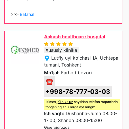
>>>
Batafsil
Aakash healthcare hospital
Xususiy klinika
Lutfiy uyi ko'chasi 1A, Uchtepa
tumani, Toshkent
Mo'ljal:
Farhod bozori
☎
+998-78-777-03-03
Iltimos,
Kliniks uz
saytidan telefon raqamlarini
topganingizni ularga aytsangiz
Ish vaqti:
Dushanba-Juma 08:00-
17:00, Shanba 08:00-15:00
Gipergidrozda