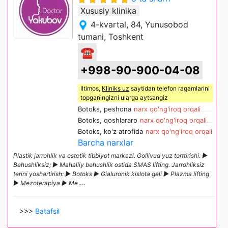
Xususiy klinika
4-kvartal, 84, Yunusobod
tumani, Toshkent
☎
+998-90-900-04-08
Iltimos,
Kliniks uz
saytidan telefon raqamlarini
topganingizni ularga aytsangiz
Botoks, peshona
narx qo'ng'iroq orqali
Botoks, qoshlararo
narx qo'ng'iroq orqali
Botoks, ko'z atrofida
narx qo'ng'iroq orqali
Barcha narxlar
Plastik jarrohlik va estetik tibbiyot markazi. Gollivud yuz torttirishi: ►
Behushliksiz; ► Mahalliy behushlik ostida SMAS lifting. Jarrohliksiz
terini yoshartirish: ► Botoks ► Gialuronik kislota geli ► Plazma lifting
► Mezoterapiya ► Me
...
>>>
Batafsil