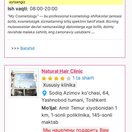
aytsangiz
Ish vaqti:
08:00-20:00
"My Cosmetology" — bu professional kosmetolog-shifokorlar jamoasi
bo‘lib, kosmetologik xizmatlarning to‘liq spektrini taklif etadi. Bizning
mutaxassislar davlat namunasidagi diplomlarga ega bo‘lib, doimiy
ravishda malaka oshirib, eng zamonaviy uslublarni
...
>>>
Batafsil
Natural Hair Clinic
1 ta sharh
Xususiy klinika
Sodiq Azimov ko'chasi, 64,
Yashnobod tumani, Toshkent
Mo'ljal:
Amir Temur xiyobonidan 1
km, 1-sonli poliklinika, 145-sonli
maktab
Мы нацелены подарить Вам