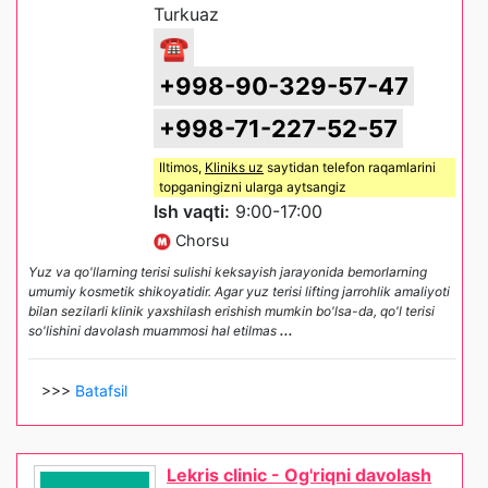
Turkuaz
☎
+998-90-329-57-47
+998-71-227-52-57
Iltimos,
Kliniks uz
saytidan telefon raqamlarini
topganingizni ularga aytsangiz
Ish vaqti:
9:00-17:00
Chorsu
Yuz va qo'llarning terisi sulishi keksayish jarayonida bemorlarning
umumiy kosmetik shikoyatidir. Agar yuz terisi lifting jarrohlik amaliyoti
bilan sezilarli klinik yaxshilash erishish mumkin bo'lsa-da, qo'l terisi
so'lishini davolash muammosi hal etilmas
...
>>>
Batafsil
Lekris clinic - Og'riqni davolash