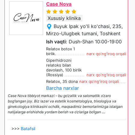
Case Nova
Xususiy klinika
Buyuk Ipak yo'li ko'chasi, 235,
Mirzo-Ulugbek tumani, Toshkent
Ish vaqti:
Dush-Shan 10:00-19:00
Relatox botox 1
birlik.
narx qo'ng'iroq orqali
Giperhidrozni
relatoks bilan
davolash, 100 birlik
(Rossiya)
narx qo'ng'iroq orqali
Relatox, 35 dona
narx qo'ng'iroq orqali
Barcha narxlar
Case Nova tibbiyot markazi – bu go‘zallik va salomatlik o‘zaro
bog‘langan joy. Biz lazer va estetik kosmetologiya, trixologiya va
ginekologiya klinikasini ochdik, maqsadimiz bemorlarimizga istalgan
natijalarga erishishda yordam berish va o‘zlariga bo‘lgan
...
>>>
Batafsil