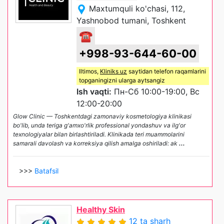
Maxtumquli ko'chasi, 112,
Yashnobod tumani, Toshkent
☎
+998-93-644-60-00
Iltimos,
Kliniks uz
saytidan telefon raqamlarini
topganingizni ularga aytsangiz
Ish vaqti:
Пн-Сб 10:00-19:00, Вс
12:00-20:00
Glow Clinic — Toshkentdagi zamonaviy kosmetologiya klinikasi
bo'lib, unda teriga g'amxo'rlik professional yondashuv va ilg'or
texnologiyalar bilan birlashtiriladi. Klinikada teri muammolarini
samarali davolash va korreksiya qilish amalga oshiriladi: ak
...
>>>
Batafsil
Healthy Skin
12 ta sharh