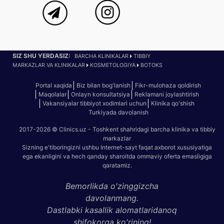
SIZ SHU YERDASIZ:
BARCHA KLINIKALAR
TIBBIY
MARKAZLAR VA KLINIKALAR
KOSMETOLOGIYA
BOTOKS
Portal xaqida
Biz bilan bog'lanish
Fikr-mulohaza qoldirish
Maqolalar
Onlayn konsultatsiya
Reklamani joylashtirish
Vakansiyalar tibbiyot xodimlari uchun
Klinika qo'shish
Turkiyada davolanish
2017-2026 © Clinics.uz - Toshkent shahridagi barcha klinika va tibbiy
markazlar
Sizning e'tiboringizni ushbu Internet-sayt faqat axborot xususiyatiga
ega ekanligini va hech qanday sharoitda ommaviy oferta emasligiga
qaratamiz.
Bemorlikda o'zinggizcha
davolanmang.
Dastlabki kasallik alomatlaridanoq
shifokorga ko'rining!