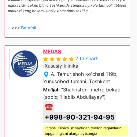
markazidir. Lekris Clinic Toshkentda zamonaviy ko'p tarmoqli tibbiyot
markazi keng ko'lamli tibbiy xizmatlarni taklif e
...
>>>
Batafsil
MEDAS
2 ta sharh
Xususiy klinika
A. Temur shoh ko'chasi 119b,
Yunusobod tumani, Toshkent
Mo'ljal:
"Shahriston" metro bekati
(sobiq "Habib Abdullayev")
☎
+998-90-321-94-95
Iltimos,
Kliniks uz
saytidan telefon raqamlarini
topganingizni ularga aytsangiz