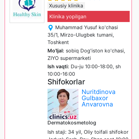
Xususiy klinika
Klinika yopilgan
Muhammad Yusuf ko'chasi
35/1, Mirzo-Ulugbek tumani,
Toshkent
Mo'ljal:
sobiq Dog'iston ko'chasi,
ZIYO supermarketi
Ish vaqti:
Du-ju 10:00-18:00, sh
10:00-16:00
Shifokorlar
Nuritdinova
Gulbaxor
Anvarovna
Dermatokosmetolog
Ish staji: 34 yil, Oliy toifali shifokor