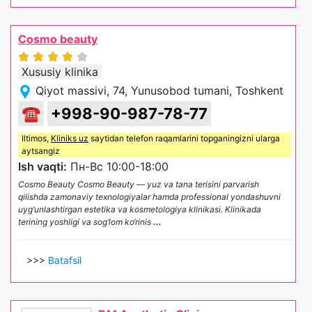
Cosmo beauty
Xususiy klinika
Qiyot massivi, 74, Yunusobod tumani, Toshkent
☎
+998-90-987-78-77
Iltimos,
Kliniks uz
saytidan telefon raqamlarini topganingizni ularga
aytsangiz
Ish vaqti:
Пн-Вс 10:00-18:00
Cosmo Beauty Cosmo Beauty — yuz va tana terisini parvarish
qilishda zamonaviy texnologiyalar hamda professional yondashuvni
uyg‘unlashtirgan estetika va kosmetologiya klinikasi. Klinikada
terining yoshligi va sog‘lom ko‘rinis
...
>>>
Batafsil