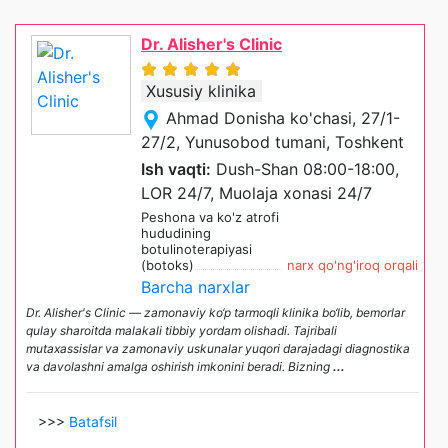
Dr. Alisher's Clinic
Xususiy klinika
Ahmad Donisha ko'chasi, 27/1-
27/2, Yunusobod tumani, Toshkent
Ish vaqti:
Dush-Shan 08:00-18:00,
LOR 24/7, Muolaja xonasi 24/7
Peshona va ko'z atrofi
hududining
botulinoterapiyasi
(botoks)
narx qo'ng'iroq orqali
Barcha narxlar
Dr. Alisher's Clinic — zamonaviy ko‘p tarmoqli klinika bo‘lib, bemorlar
qulay sharoitda malakali tibbiy yordam olishadi. Tajribali
mutaxassislar va zamonaviy uskunalar yuqori darajadagi diagnostika
va davolashni amalga oshirish imkonini beradi. Bizning
...
>>>
Batafsil