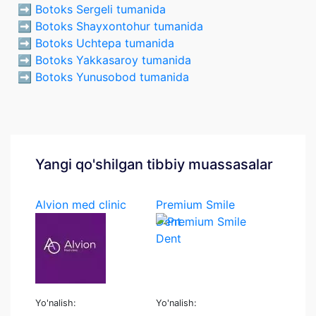
➡️
Botoks Sergeli tumanida
➡️
Botoks Shayxontohur tumanida
➡️
Botoks Uchtepa tumanida
➡️
Botoks Yakkasaroy tumanida
➡️
Botoks Yunusobod tumanida
Yangi qo'shilgan tibbiy muassasalar
Alvion med clinic
Premium Smile
Dent
Yo'nalish:
Yo'nalish: