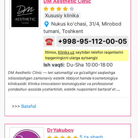
DM Aesthetic Clinic
Xususiy klinika
Nukus ko'chasi, 31/4, Mirobod
tumani, Toshkent
☎
+998-95-112-00-05
Iltimos,
Kliniks uz
saytidan telefon raqamlarini
topganingizni ularga aytsangiz
Ish vaqti:
Du-Sha 10:00-18:00
DM Aesthetic Clinic — teri salomatligi va go‘zalligini saqlashga
ixtisoslashgan zamonaviy estetik tibbiyot hamda kosmetologiya
klinikasidir. Klinika innovatsion texnologiyalar va professional
yondashuv asosida yoshartirish, estetik nuqsonlarni bartaraf et
...
>>>
Batafsil
DrYakubov
5 ta sharh