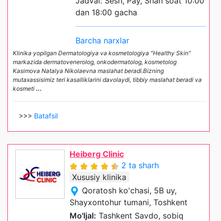
Jadval: Sesh, Pay, Shan soat 10:00
dan 18:00 gacha
Barcha narxlar
Klinika yopilgan Dermatologiya va kosmetologiya "Healthy Skin"
markazida dermatovenerolog, onkodermatolog, kosmetolog
Kasimova Natalya Nikolaevna maslahat beradi.Bizning
mutaxassisimiz teri kasalliklarini davolaydi, tibbiy maslahat beradi va
kosmeti
...
>>>
Batafsil
Heiberg Clinic
2 ta sharh
Xususiy klinika
Qoratosh ko'chasi, 5B uy,
Shayxontohur tumani, Toshkent
Mo'ljal:
Tashkent Savdo, sobiq