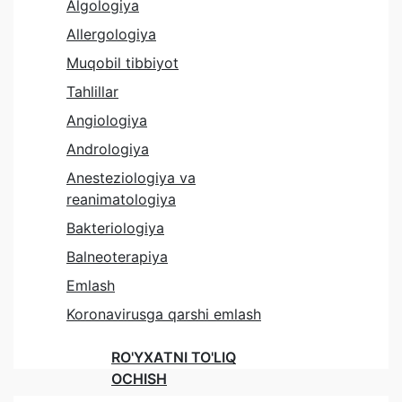
Algologiya
Allergologiya
Muqobil tibbiyot
Tahlillar
Angiologiya
Andrologiya
Anesteziologiya va
reanimatologiya
Bakteriologiya
Balneoterapiya
Emlash
Koronavirusga qarshi emlash
RO'YXATNI TO'LIQ
OCHISH