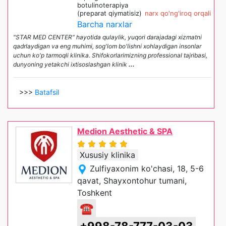
botulinoterapiya
(preparat qiymatisiz)
narx qo'ng'iroq orqali
Barcha narxlar
"STAR MED CENTER" hayotida qulaylik, yuqori darajadagi xizmatni
qadrlaydigan va eng muhimi, sog'lom bo'lishni xohlaydigan insonlar
uchun ko'p tarmoqli klinika. Shifokorlarimizning professional tajribasi,
dunyoning yetakchi ixtisoslashgan klinik
...
>>>
Batafsil
Medion Aesthetic & SPA
Xususiy klinika
Zulfiyaxonim ko'chasi, 18, 5-6
qavat, Shayxontohur tumani,
Toshkent
☎