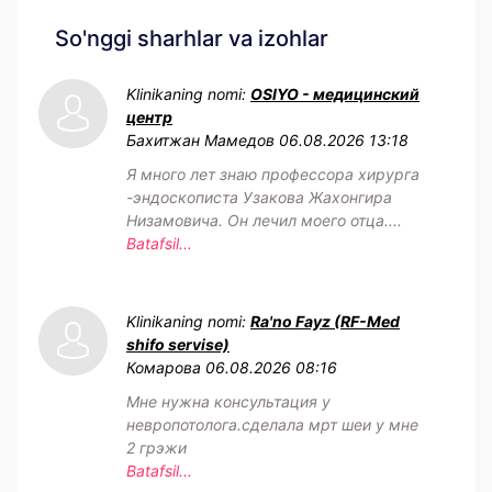
So'nggi sharhlar va izohlar
Klinikaning nomi:
OSIYO - медицинский
центр
Бахитжан Мамедов
06.08.2026 13:18
Я много лет знаю профессора хирурга
-эндоскописта Узакова Жахонгира
Низамовича. Он лечил моего отца....
Batafsil...
Klinikaning nomi:
Ra'no Fayz (RF-Med
shifo servise)
Комарова
06.08.2026 08:16
Мне нужна консультация у
невропотолога.сделала мрт шеи у мне
2 грэжи
Batafsil...