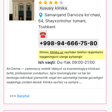
Xususiy klinika
Samarqand Darvoza ko'chasi,
64, Shayxontohur tumani,
Toshkent
☎
+998-94-666-75-80
Iltimos,
Kliniks uz
saytidan telefon raqamlarini
topganingizni ularga aytsangiz
Ish vaqti:
Du-Yak 09:00-21:00
Art Derma — zamonaviy estetik tibbiyot va kosmetologiya klinikasi
bo‘lib, professional yondashuv, ilg‘or texnologiyalar va har bir
bemorga individual g‘amxo‘rlik orqali teri salomatligi hamda go‘zalligini
saqlashga yordam beradi. Klinika xavfsiz va samara
...
>>>
Batafsil