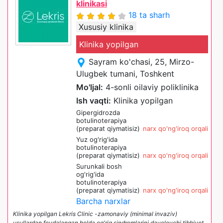
klinikasi
18 ta sharh
Xususiy klinika
Klinika yopilgan
Sayram ko'chasi, 25, Mirzo-
Ulugbek tumani, Toshkent
Mo'ljal:
4-sonli oilaviy poliklinika
Ish vaqti:
Klinika yopilgan
Gipergidrozda
botulinoterapiya
(preparat qiymatisiz)
narx qo'ng'iroq orqali
Yuz og'rig'ida
botulinoterapiya
(preparat qiymatisiz)
narx qo'ng'iroq orqali
Surunkali bosh
og'rig'ida
botulinoterapiya
(preparat qiymatisiz)
narx qo'ng'iroq orqali
Barcha narxlar
Klinika yopilgan Lekris Clinic -zamonaviy (minimal invaziv)
usullardan foydalangan holda og'riq sindromlarini davolovchi tibbiyot