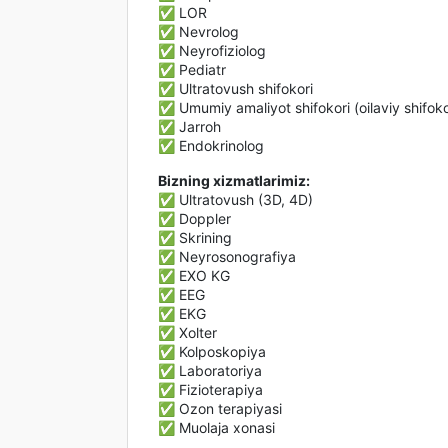
✅ LOR
✅ Nevrolog
✅ Neyrofiziolog
✅ Pediatr
✅ Ultratovush shifokori
✅ Umumiy amaliyot shifokori (oilaviy shifoko
✅ Jarroh
✅ Endokrinolog
Bizning xizmatlarimiz:
✅ Ultratovush (3D, 4D)
✅ Doppler
✅ Skrining
✅ Neyrosonografiya
✅ EXO KG
✅ EEG
✅ EKG
✅ Xolter
✅ Kolposkopiya
✅ Laboratoriya
✅ Fizioterapiya
✅ Ozon terapiyasi
✅ Muolaja xonasi