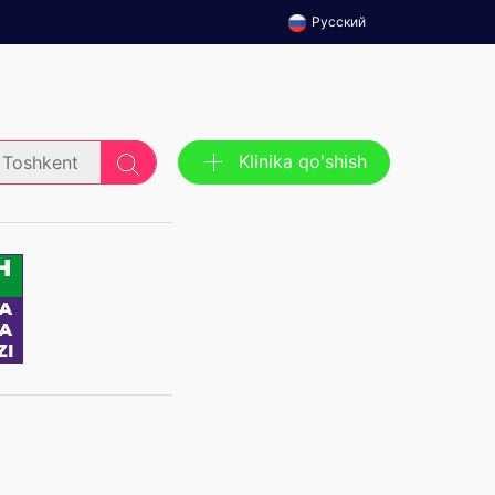
Русский
Klinika qo'shish
Toshkent