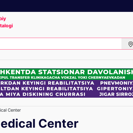
biy
talogi
cal Center
edical Center