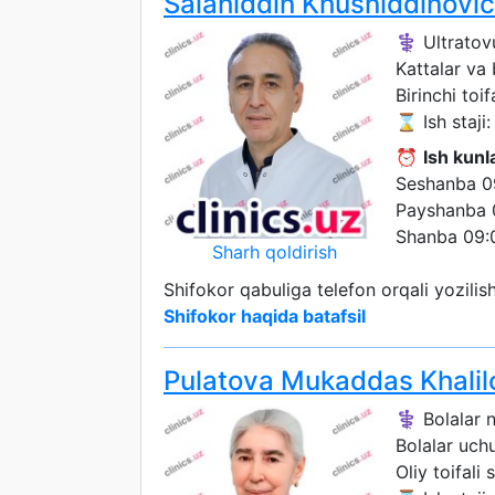
Salahiddin Khusniddinovi
⚕️ Ultratov
Kattalar va
Birinchi toif
⌛ Ish staji:
⏰
Ish kunla
Seshanba 0
Payshanba 
Shanba 09:
Sharh qoldirish
Shifokor qabuliga telefon orqali yozili
Shifokor haqida batafsil
Pulatova Mukaddas Khalil
⚕️ Bolalar 
Bolalar uch
Oliy toifali 