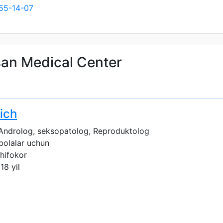
55-14-07
san Medical Center
ich
Androlog, seksopatolog, Reproduktolog
 bolalar uchun
shifokor
18 yil