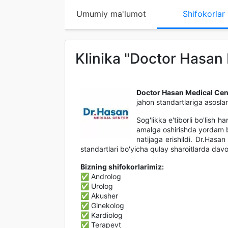
Umumiy ma'lumot
Shifokorlar
Klinika "Doctor Hasan
Doctor Hasan Medical Cen
jahon standartlariga asosla
Sog'likka e'tiborli bo'lish 
amalga oshirishda yordam be
natijaga erishildi. Dr.Hasa
standartlari bo'yicha qulay sharoitlarda dav
Bizning shifokorlarimiz:
✅ Androlog
✅ Urolog
✅ Akusher
✅ Ginekolog
✅ Kardiolog
✅ Terapevt