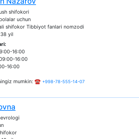
ch Nazarov
ush shifokori
 bolalar uchun
ali shifokor
Tibbiyot fanlari nomzodi
 38 yil
ri:
9:00-16:00
09:00-16:00
00-16:00
shingiz mumkin: ☎️
+998-78-555-14-07
ovna
nevrologi
un
shifokor