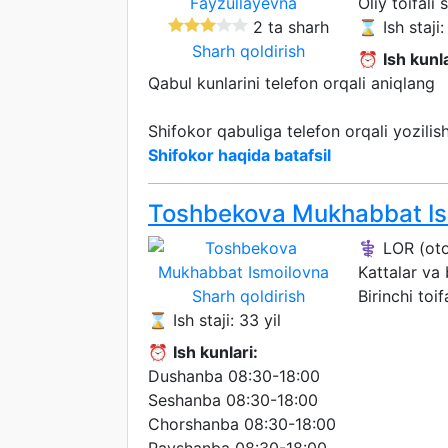
Oliy toifali 
2 ta sharh
⌛ Ish staji:
Sharh qoldirish
⏰
Ish kunla
Qabul kunlarini telefon orqali aniqlang
Shifokor qabuliga telefon orqali yozili
Shifokor haqida batafsil
Toshbekova Mukhabbat Is
⚕️ LOR (oto
Kattalar va
Sharh qoldirish
Birinchi toif
⌛ Ish staji: 33 yil
⏰
Ish kunlari:
Dushanba 08:30-18:00
Seshanba 08:30-18:00
Chorshanba 08:30-18:00