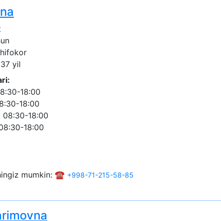
vna
t
hun
shifokor
 37 yil
ri:
8:30-18:00
8:30-18:00
 08:30-18:00
08:30-18:00
shingiz mumkin: ☎️
+998-71-215-58-85
arimovna