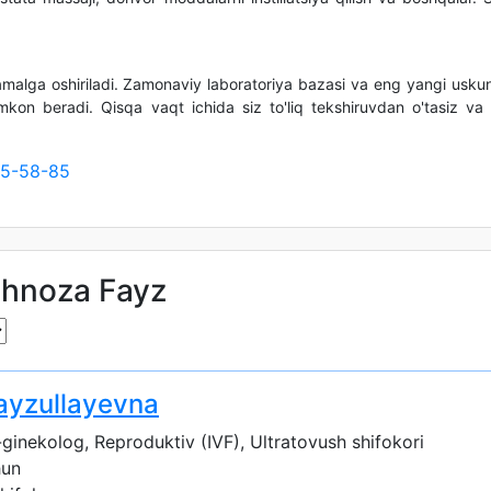
.
amalga oshiriladi. Zamonaviy laboratoriya bazasi va eng yangi uskun
 imkon beradi. Qisqa vaqt ichida siz to'liq tekshiruvdan o'tasiz va 
15-58-85
ahnoza Fayz
ayzullayevna
ginekolog, Reproduktiv (IVF), Ultratovush shifokori
hun