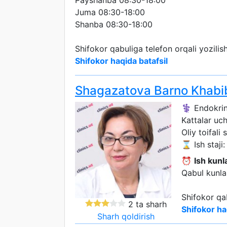
Payshanba 08:30-18:00
Juma 08:30-18:00
Shanba 08:30-18:00
Shifokor qabuliga telefon orqali yozili
Shifokor haqida batafsil
Shagazatova Barno Khabi
⚕️ Endokri
Kattalar uc
Oliy toifali 
⌛ Ish staji:
⏰
Ish kunla
Qabul kunlar
Shifokor qa
2 ta sharh
Shifokor ha
Sharh qoldirish