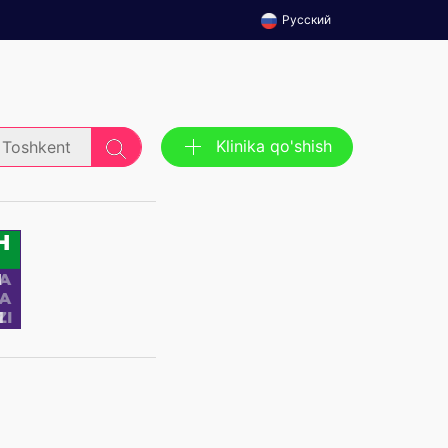
Русский
Klinika qo'shish
Toshkent