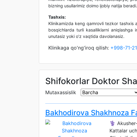
bizning usullarimiz doimo ijobiy natija beradi
Tashxis:
Klinikamizda keng qamrovli tezkor tashxis 
bosqichlarda turli kasalliklarni aniqlashga
unutasiz yoki o'z vaqtida davolanasiz.
Klinikaga qo'ng'iroq qilish:
+998-71-2
Shifokorlar Doktor Sh
Mutaxassislik
Bakhodirova Shakhnoza F
⚕️ Akusher-
Kattalar uc