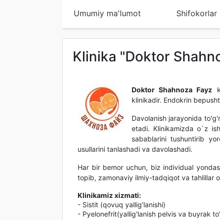
Umumiy ma'lumot
Shifokorlar
Klinika "Doktor Shahn
Doktor Shahnoza Fayz
kl
klinikadir. Endokrin bepush
Davolanish jarayonida to'g'r
etadi. Klinikamizda o`z is
sabablarini tushuntirib yo
usullarini tanlashadi va davolashadi.
Har bir bemor uchun, biz individual yondas
topib, zamonaviy ilmiy-tadqiqot va tahlillar o
Klinikamiz xizmati:
- Sistit (qovuq yallig'lanishi)
- Pyelonefrit(yallig'lanish pelvis va buyrak to'