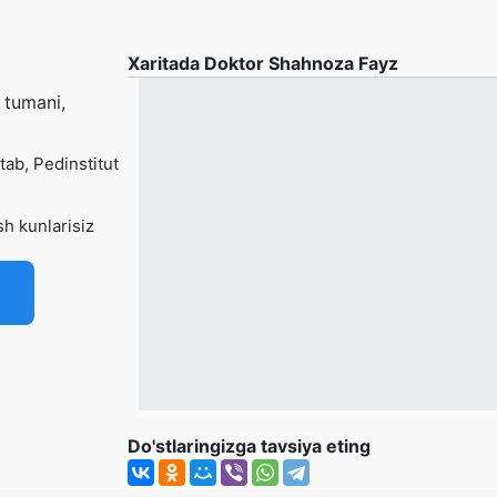
Xaritada Doktor Shahnoza Fayz
 tumani,
tab, Pedinstitut
h kunlarisiz
Do'stlaringizga tavsiya eting