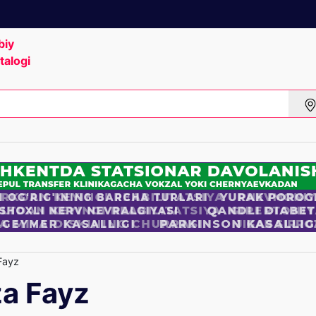
biy
talogi
Fayz
a Fayz