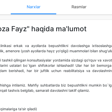
Narxlar
Rasmlar
oza Fayz" haqida ma'lumot
inikasi erkak va ayollarda bepushtlikni davolashga ixtisoslash
tlik, amenore (yosh ayollarda hayz yo'qligi) muammolari bilan shug'ull
i tashkil qilingan konsultasiyalar yordamida sizdagi qo'rquv va xavoti
hlarini ustalari bo`lgan shifokorlar ishlashadi! Ular har bir bemor
rdam berishadi, har bir juftlik uchun reabilitatsiya va davolashn
hishga intilamiz. Mahfiy suhbatlarda biz bepushtlikni mumkin bo`lg
rqali tashxis belgilab, samarali davolashni taklif qilamiz.
qimalariga ta'sir qiladi)