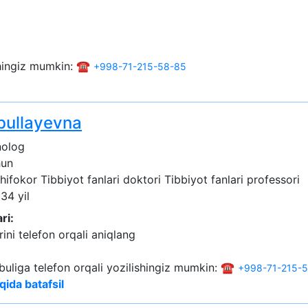
shingiz mumkin: ☎️
+998-71-215-58-85
bullayevna
nolog
hun
shifokor
Tibbiyot fanlari doktori
Tibbiyot fanlari professori
 34 yil
ri:
ini telefon orqali aniqlang
buliga telefon orqali yozilishingiz mumkin: ☎️
+998-71-215-
qida batafsil