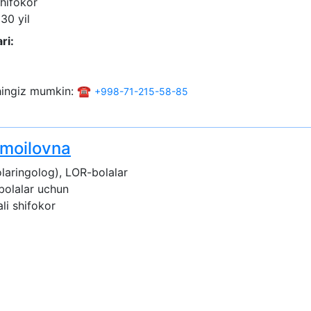
shifokor
 30 yil
ri:
shingiz mumkin: ☎️
+998-71-215-58-85
moilovna
laringolog), LOR-bolalar
 bolalar uchun
ali shifokor