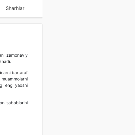
Sharhlar
gan zamonaviy
anadi.
rlarni bartaraf
ga muammolarni
ing eng yaxshi
an sabablarini