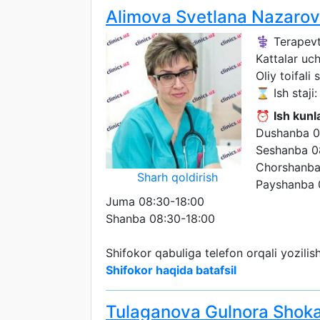
Alimova Svetlana Nazaro
⚕️ Terapev
Kattalar uc
Oliy toifali 
⌛ Ish staji:
⏰
Ish kunla
Dushanba 0
Seshanba 0
Chorshanba
Sharh qoldirish
Payshanba 
Juma 08:30-18:00
Shanba 08:30-18:00
Shifokor qabuliga telefon orqali yozili
Shifokor haqida batafsil
Tulaganova Gulnora Shok