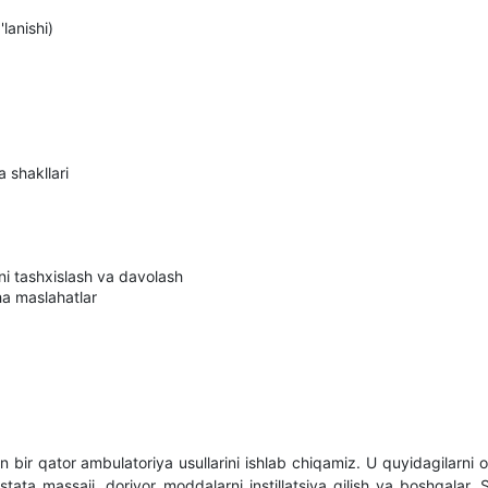
'lanishi)
 shakllari
arini tashxislash va davolash
ha maslahatlar
ir qator ambulatoriya usullarini ishlab chiqamiz. U quyidagilarni o'
stata massaji, dorivor moddalarni instillatsiya qilish va boshqalar.