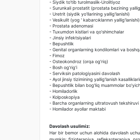
- Siydik to'tib turolmaslik-Urolitiyoz
- Surunkali prostatit (prostata bezining yallig
- Uretrit (siydik yo'llarining yallig'lanishi)
- Vesikulit (yog ' kabarcıklarının yallig'lanishi)
- Prostata adenomasi
- Tuxumdon kistlari va qo'shimchalar
- Jinsiy infektsiyalari
- Bepushtlik
- Genital organlarning kondilomlari va boshqa
- Fimoz
- Osteokondroz (orqa og'riq)
- Bosh og'rig'i
- Serviksin patologiyasini davolash
- Ayol jinsiy tizimining yallig'lanish kasallikl
- Bepushtlik bilan bog'liq muammolar bo'yic
- Homiladorlik
- Kolposkopiya
- Barcha organlarning ultratovush tekshiruvi
- Homilador ayollar maktabi
Davolash usulimiz:
Har bir bemor uchun alohida davolash uchun b
mumkin: fizioterapiya, refleksoterapiya, pro