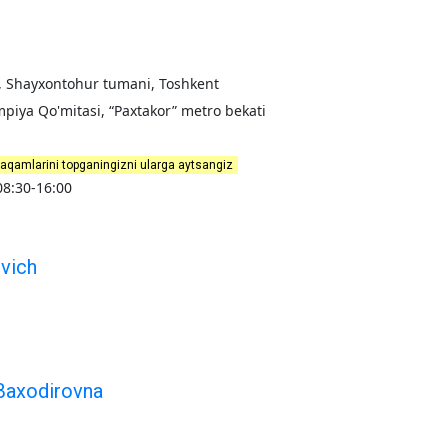
uy, Shayxontohur tumani, Toshkent
mpiya Qo'mitasi, “Paxtakor” metro bekati
raqamlarini topganingizni ularga aytsangiz
8:30-16:00
vich
Baxodirovna