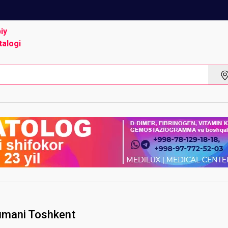
biy
talogi
umani Toshkent