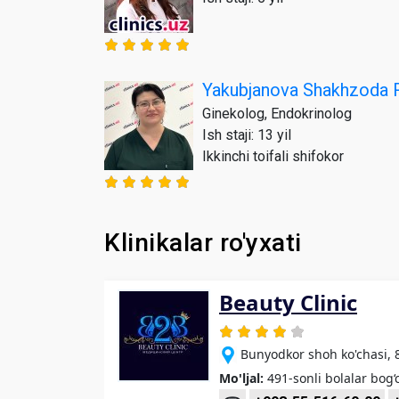
Yakubjanova Shakhzoda
Ginekolog, Endokrinolog
Ish staji: 13 yil
Ikkinchi toifali shifokor
Klinikalar ro'yxati
Beauty Clinic
Bunyodkor shoh ko'chasi, 
Mo'ljal:
491-sonli bolalar bog‘c