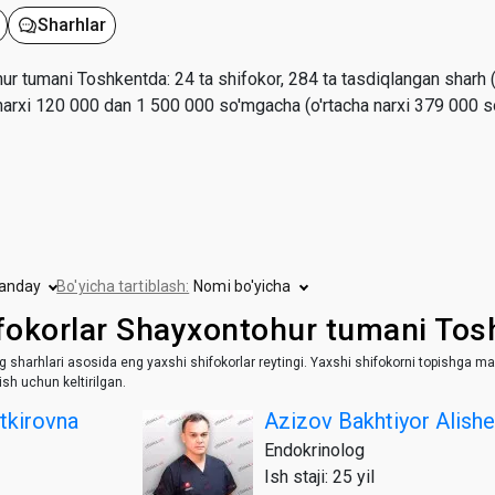
Sharhlar
r tumani Toshkentda: 24 ta shifokor, 284 ta tasdiqlangan sharh (o
i narxi 120 000 dan 1 500 000 so'mgacha (o'rtacha narxi 379 000 s
qanday
Bo'yicha tartiblash:
Nomi bo'yicha
fokorlar Shayxontohur tumani Tos
ng sharhlari asosida eng yaxshi shifokorlar reytingi. Yaxshi shifokorni topishga ma
ish uchun keltirilgan.
tkirovna
Azizov Bakhtiyor Alish
Endokrinolog
Ish staji: 25 yil