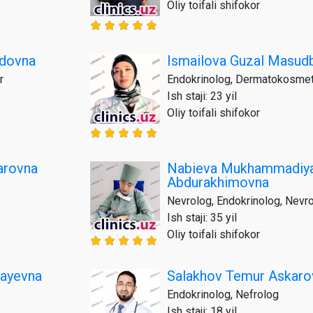
Oliy toifali shifokor
odovna
Ismailova Guzal Masud
r
Endokrinolog, Dermatokosme
Ish staji: 23 yil
Oliy toifali shifokor
arovna
Nabieva Mukhammadiy
Abdurakhimovna
Nevrolog, Endokrinolog, Nevr
Ish staji: 35 yil
Oliy toifali shifokor
fayevna
Salakhov Temur Askaro
Endokrinolog, Nefrolog
Ish staji: 18 yil