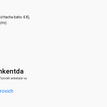
'rtacha baho 4.8),
o'm).
hkentda
'lumotli anketalar va
erovich