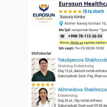
Eurosun Healthc
18 ta sharh
Xususiy klinika
Alisher Navoiy ko'chasi 1
Mo'ljal:
напротив банка "Тра
☎
+998-78-113-26-54
Iltimos,
Kliniks uz
saytidan telefon 
Ish vaqti:
Пн-Сб 08:00-18:00
Shifokorlar
Yakubjanova Shakhzod
Ginekolog, Endokrinolog
Staj 13 yil., Ikkinchi toifali shifoko
Qabul jadvali: Sesh, Pay, Shan s
Akhmedova Shakhnoza 
Endokrinolog
Staj 26 yil., Oliy toifali shifokor
Qabul jadvali: Dush soat 09:00 d