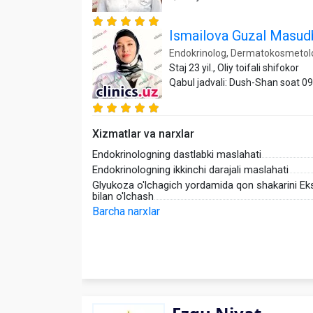
Ismailova Guzal Masu
Endokrinolog, Dermatokosmetol
Staj 23 yil., Oliy toifali shifokor
Qabul jadvali: Dush-Shan soat 0
Xizmatlar va narxlar
Endokrinologning dastlabki maslahati
Endokrinologning ikkinchi darajali maslahati
Glyukoza o'lchagich yordamida qon shakarini Ek
bilan o'lchash
Barcha narxlar