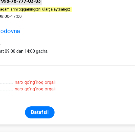
+998-78-777-03-03
raqamlarini topganingizni ularga aytsangiz
9:00-17:00
xodovna
r
oat 09:00 dan 14:00 gacha
narx qo'ng'iroq orqali
narx qo'ng'iroq orqali
Batafsil