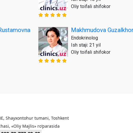
Oliy toifali shifokor
 Rustamovna
Makhmudova Guzalkhon
Endokrinolog
Ish staji: 21 yil
Oliy toifali shifokor
8E, Shayxontohur tumani, Toshkent
hasi, «Oliy Majlis» ro‘parasida