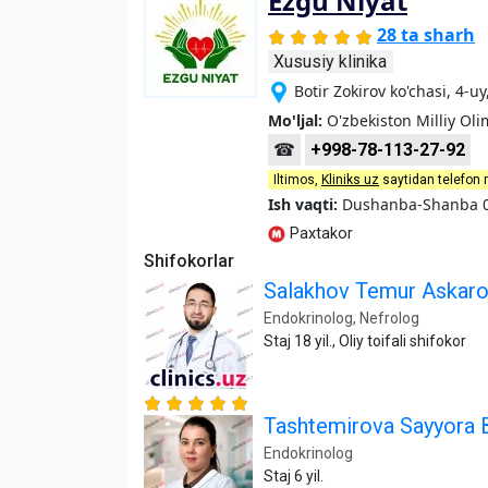
Ezgu Niyat
28 ta sharh
Xususiy klinika
Botir Zokirov ko'chasi, 4-
Mo'ljal:
O'zbekiston Milliy Oli
☎
+998-78-113-27-92
Iltimos,
Kliniks uz
saytidan telefon 
Ish vaqti:
Dushanba-Shanba 0
Paxtakor
Shifokorlar
Salakhov Temur Askaro
Endokrinolog, Nefrolog
Staj 18 yil., Oliy toifali shifokor
Tashtemirova Sayyora 
Endokrinolog
Staj 6 yil.