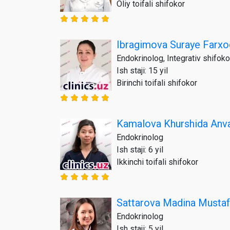
Oliy toifali shifokor
Ibragimova Suraye Farx
Endokrinolog, Integrativ shifoko
Ish staji: 15 yil
Birinchi toifali shifokor
Kamalova Khurshida Anv
Endokrinolog
Ish staji: 6 yil
Ikkinchi toifali shifokor
Sattarova Madina Musta
Endokrinolog
Ish staji: 5 yil