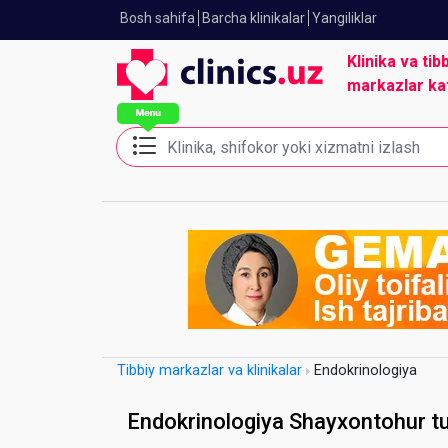
Bosh sahifa
Barcha klinikalar
Yangiliklar
Klinika va tib
markazlar ka
Tibbiy markazlar va klinikalar
Endokrinologiya
Endokrinologiya Shayxontohur t