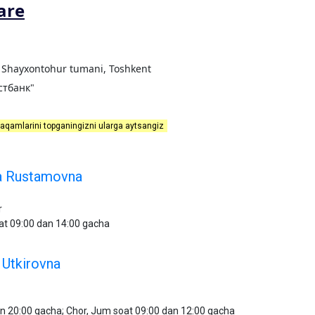
are
0, Shayxontohur tumani, Toshkent
стбанк"
raqamlarini topganingizni ularga aytsangiz
a Rustamovna
r
oat 09:00 dan 14:00 gacha
Utkirovna
an 20:00 gacha; Chor, Jum soat 09:00 dan 12:00 gacha