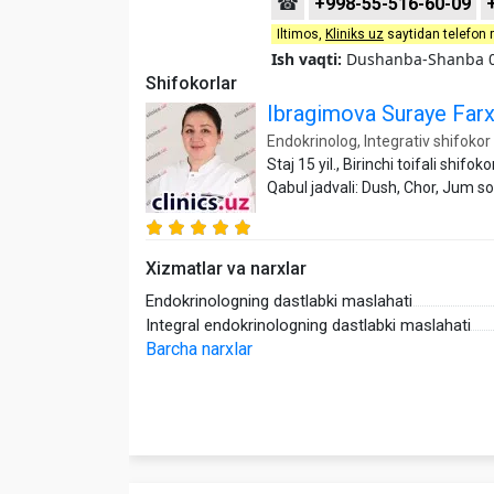
☎
+998-55-516-60-09
Iltimos,
Kliniks uz
saytidan telefon 
Ish vaqti:
Dushanba-Shanba 0
Shifokorlar
Ibragimova Suraye Far
Endokrinolog, Integrativ shifokor
Staj 15 yil., Birinchi toifali shifoko
Qabul jadvali: Dush, Chor, Jum s
Xizmatlar va narxlar
Endokrinologning dastlabki maslahati
Integral endokrinologning dastlabki maslahati
Barcha narxlar