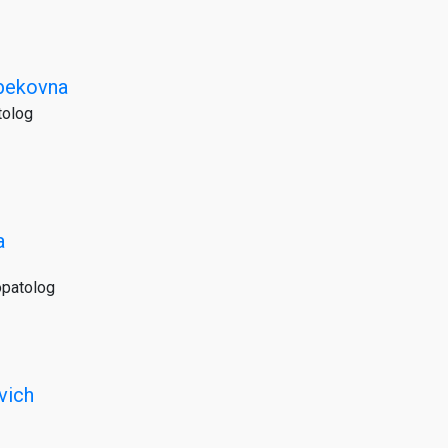
bekovna
tolog
a
opatolog
vich