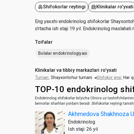
Shifokorlar reytingi
Klinikalar ro'yxati
Eng yaxshi endokrinolog shifokorlar Shayxontohu
o'rtacha ish staji 19 yil. Endokrinolog maslahat
Toifalar
Bolalar endokrinologiyasi
Klinikalar va tibbiy markazlari ro'yxati
Tuman:
Shayxontohur tumani
Shifokor jinsi:
Har 
TOP-10 endokrinolog shi
Endokrinolog shifokorlar bo'yicha Clinics.uz tashrifchilarini
bemorlar sharhlari yordam beradi. Shifokorlar reytingi tanish
Akhmedova Shakhnoza U
Endokrinolog
Ish staji: 26 yil