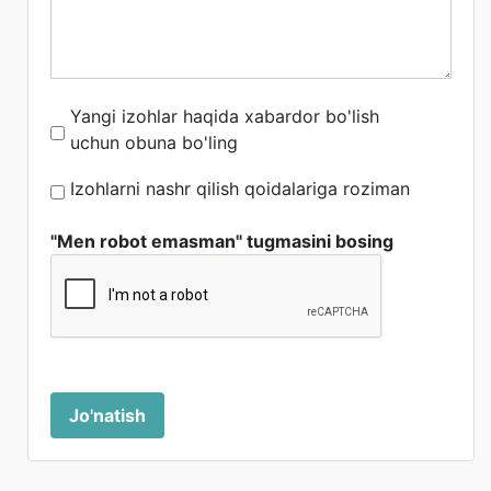
Yangi izohlar haqida xabardor bo'lish
uchun obuna bo'ling
Izohlarni nashr qilish qoidalariga roziman
"Men robot emasman" tugmasini bosing
Jo'natish