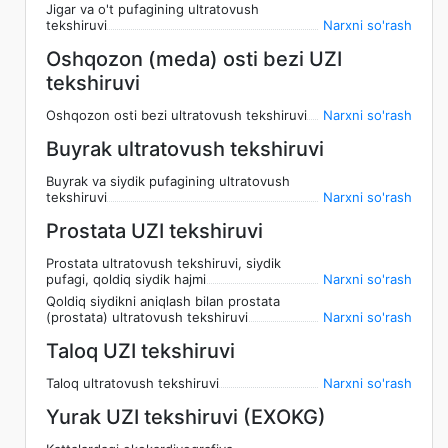
Jigar va o't pufagining ultratovush
tekshiruvi
Narxni so'rash
Oshqozon (meda) osti bezi UZI
tekshiruvi
Oshqozon osti bezi ultratovush tekshiruvi
Narxni so'rash
Buyrak ultratovush tekshiruvi
Buyrak va siydik pufagining ultratovush
tekshiruvi
Narxni so'rash
Prostata UZI tekshiruvi
Prostata ultratovush tekshiruvi, siydik
pufagi, qoldiq siydik hajmi
Narxni so'rash
Qoldiq siydikni aniqlash bilan prostata
(prostata) ultratovush tekshiruvi
Narxni so'rash
Taloq UZI tekshiruvi
Taloq ultratovush tekshiruvi
Narxni so'rash
Yurak UZI tekshiruvi (EXOKG)