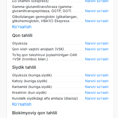
D3 vitamini (Ekspress)
Narxni so'rash
Gamma-glutamiltransferaza (gamma-
glutamiltranspeptidaza, GGTP, GGT)
Narxni so'rash
Glikolizlangan gemoglobin (glikatlangan,
glikohemoglobin, HBA1C) Ekspress
Narxni so'rash
Ko'rsatish
Qon tahlili
Glyukoza
Narxni so'rash
Qon ivish vaqtini aniqlash (VSK)
Narxni so'rash
To'liq qon tekshiruvi joylashtirilgan-OAK
+VSK (tromboc bilan.)
Narxni so'rash
Siydik tahlili
Glyukoza (kuniga.siydik)
Narxni so'rash
Kaltsiy (kuniga.siydik)
Narxni so'rash
Karbamid (kuniga.siydik)
Narxni so'rash
Kreatinin (kun.siydik)
Narxni so'rash
Kundalik siydikdagi alfa amilaza (diastaz)
Narxni so'rash
Ko'rsatish
Biokimyoviy qon tahlili