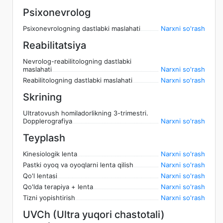
Psixonevrolog
Psixonevrologning dastlabki maslahati
Narxni so'rash
Reabilitatsiya
Nevrolog-reabilitologning dastlabki
maslahati
Narxni so'rash
Reabilitologning dastlabki maslahati
Narxni so'rash
Skrining
Ultratovush homiladorlikning 3-trimestri.
Dopplerografiya
Narxni so'rash
Teyplash
Kinesiologik lenta
Narxni so'rash
Pastki oyoq va oyoqlarni lenta qilish
Narxni so'rash
Qo'l lentasi
Narxni so'rash
Qo'lda terapiya + lenta
Narxni so'rash
Tizni yopishtirish
Narxni so'rash
UVCh (Ultra yuqori chastotali)