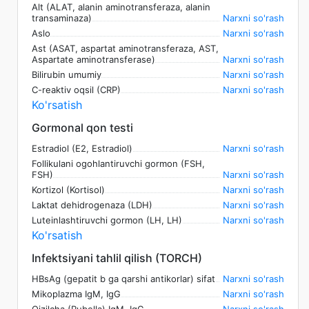
Alt (ALAT, alanin aminotransferaza, alanin
transaminaza)
Narxni so'rash
Aslo
Narxni so'rash
Ast (ASAT, aspartat aminotransferaza, AST,
Aspartate aminotransferase)
Narxni so'rash
Bilirubin umumiy
Narxni so'rash
C-reaktiv oqsil (CRP)
Narxni so'rash
Ko'rsatish
Gormonal qon testi
Estradiol (E2, Estradiol)
Narxni so'rash
Follikulani ogohlantiruvchi gormon (FSH,
FSH)
Narxni so'rash
Kortizol (Kortisol)
Narxni so'rash
Laktat dehidrogenaza (LDH)
Narxni so'rash
Luteinlashtiruvchi gormon (LH, LH)
Narxni so'rash
Ko'rsatish
Infektsiyani tahlil qilish (TORCH)
HBsAg (gepatit b ga qarshi antikorlar) sifat
Narxni so'rash
Mikoplazma IgM, IgG
Narxni so'rash
Qizilcha (Rubella) IgM, IgG
Narxni so'rash