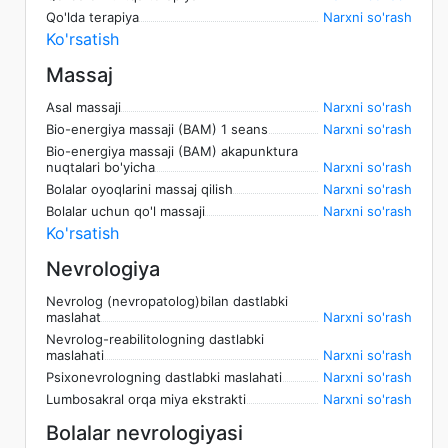
Qo'lda terapiya
Narxni so'rash
Ko'rsatish
Massaj
Asal massaji
Narxni so'rash
Bio-energiya massaji (BAM) 1 seans
Narxni so'rash
Bio-energiya massaji (BAM) akapunktura
nuqtalari bo'yicha
Narxni so'rash
Bolalar oyoqlarini massaj qilish
Narxni so'rash
Bolalar uchun qo'l massaji
Narxni so'rash
Ko'rsatish
Nevrologiya
Nevrolog (nevropatolog)bilan dastlabki
maslahat
Narxni so'rash
Nevrolog-reabilitologning dastlabki
maslahati
Narxni so'rash
Psixonevrologning dastlabki maslahati
Narxni so'rash
Lumbosakral orqa miya ekstrakti
Narxni so'rash
Bolalar nevrologiyasi