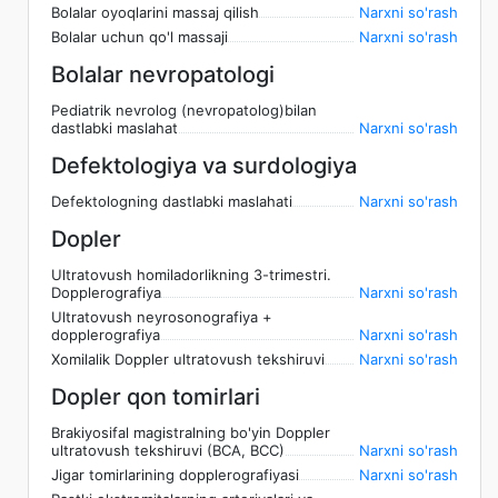
Bolalar oyoqlarini massaj qilish
Narxni so'rash
Bolalar uchun qo'l massaji
Narxni so'rash
Bolalar nevropatologi
Pediatrik nevrolog (nevropatolog)bilan
dastlabki maslahat
Narxni so'rash
Defektologiya va surdologiya
Defektologning dastlabki maslahati
Narxni so'rash
Dopler
Ultratovush homiladorlikning 3-trimestri.
Dopplerografiya
Narxni so'rash
Ultratovush neyrosonografiya +
dopplerografiya
Narxni so'rash
Xomilalik Doppler ultratovush tekshiruvi
Narxni so'rash
Dopler qon tomirlari
Brakiyosifal magistralning bo'yin Doppler
ultratovush tekshiruvi (BCA, BCC)
Narxni so'rash
Jigar tomirlarining dopplerografiyasi
Narxni so'rash