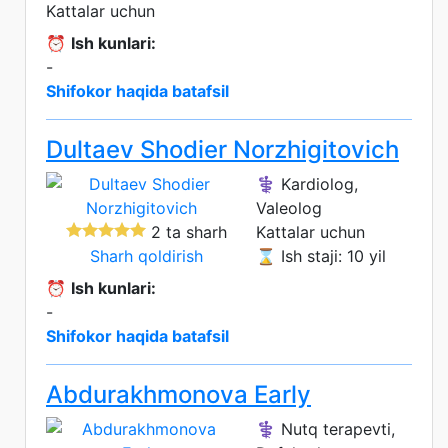
Kattalar uchun
⏰
Ish kunlari:
-
Shifokor haqida batafsil
Dultaev Shodier Norzhigitovich
⚕️ Kardiolog,
Valeolog
2 ta sharh
Kattalar uchun
Sharh qoldirish
⌛ Ish staji: 10 yil
⏰
Ish kunlari:
-
Shifokor haqida batafsil
Abdurakhmonova Early
⚕️ Nutq terapevti,