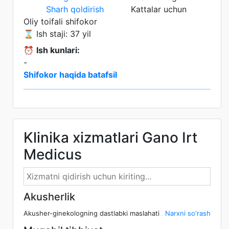
Sharh qoldirish
Kattalar uchun
Oliy toifali shifokor
⌛ Ish staji: 37 yil
⏰
Ish kunlari:
-
Shifokor haqida batafsil
Klinika xizmatlari Gano Irt
Medicus
Akusherlik
Akusher-ginekologning dastlabki maslahati
Narxni so'rash