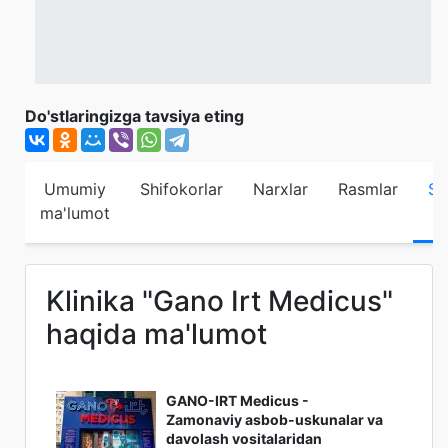
Do'stlaringizga tavsiya eting
Umumiy
Shifokorlar
Narxlar
Rasmlar
Sh
ma'lumot
Klinika "Gano Irt Medicus"
haqida ma'lumot
GANO-IRT Medicus -
Zamonaviy asbob-uskunalar va
davolash vositalaridan