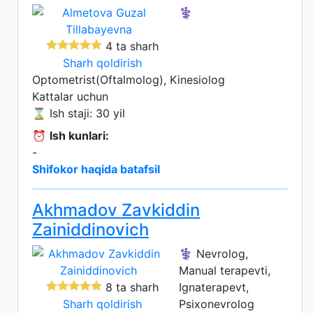
⚕️
4 ta sharh
Sharh qoldirish
Optometrist(Oftalmolog), Kinesiolog
Kattalar uchun
⌛ Ish staji: 30 yil
⏰
Ish kunlari:
-
Shifokor haqida batafsil
Akhmadov Zavkiddin
Zainiddinovich
⚕️ Nevrolog,
Manual terapevti,
8 ta sharh
Ignaterapevt,
Sharh qoldirish
Psixonevrolog