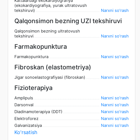
Kattalardagi ekokardiyografiya
(ekokardiyografiya, yurak ultratovush
tekshiruvi)
Narxni so'rash
Qalqonsimon bezning UZI tekshiruvi
Qalqonsimon bezning ultratovush
tekshiruvi
Narxni so'rash
Farmakopunktura
Farmakopunktura
Narxni so'rash
Fibroskan (elastometriya)
Jigar sonoelastografiyasi (fibroskan)
Narxni so'rash
Fizioterapiya
Amplipuls
Narxni so'rash
Darsonval
Narxni so'rash
Diadinamoterapiya (DDT)
Narxni so'rash
Elektroforez
Narxni so'rash
Galvanizatsiya
Narxni so'rash
Ko'rsatish