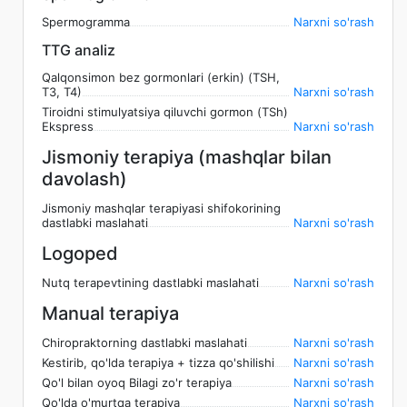
Spermogramma
Narxni so'rash
TTG analiz
Qalqonsimon bez gormonlari (erkin) (TSH,
T3, T4)
Narxni so'rash
Tiroidni stimulyatsiya qiluvchi gormon (TSh)
Ekspress
Narxni so'rash
Jismoniy terapiya (mashqlar bilan
davolash)
Jismoniy mashqlar terapiyasi shifokorining
dastlabki maslahati
Narxni so'rash
Logoped
Nutq terapevtining dastlabki maslahati
Narxni so'rash
Manual terapiya
Chiropraktorning dastlabki maslahati
Narxni so'rash
Kestirib, qo'lda terapiya + tizza qo'shilishi
Narxni so'rash
Qo'l bilan oyoq Bilagi zo'r terapiya
Narxni so'rash
Qo'lda o'murtqa terapiya
Narxni so'rash