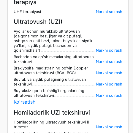
terapiya
UHF terapiyasi
Narxni so'rash
Ultratovush (UZI)
Ayollar uchun murakkab ultratovush
(qalqonsimon bez, jigar va o't pufagi,
oshqozon osti bezi, taloq, buyraklar, siydik
yo'llari, siydik pufagi, bachadon va
qo'shimchalar)
Narxni so'rash
Bachadon va qo'shimchalarning ultratovush
tekshiruvi
Narxni so'rash
Brakiyosifal magistralning bo'yin Doppler
ultratovush tekshiruvi (BCA, BCC)
Narxni so'rash
Buyrak va siydik pufagining ultratovush
tekshiruvi
Narxni so'rash
Buyraksiz qorin bo'shlig'i organlarining
ultratovush tekshiruvi
Narxni so'rash
Ko'rsatish
Homiladorlik UZI tekshiruvi
Homiladorlikning ultratovush tekshiruvi II
trimestr
Narxni so'rash