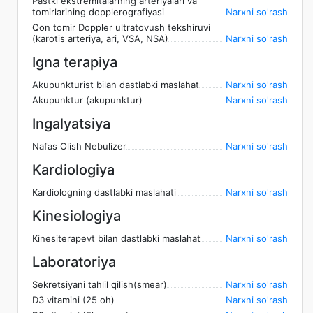
Pastki ekstremitalarning arteriyalari va
tomirlarining dopplerografiyasi
Narxni so'rash
Qon tomir Doppler ultratovush tekshiruvi
(karotis arteriya, ari, VSA, NSA)
Narxni so'rash
Igna terapiya
Akupunkturist bilan dastlabki maslahat
Narxni so'rash
Akupunktur (akupunktur)
Narxni so'rash
Ingalyatsiya
Nafas Olish Nebulizer
Narxni so'rash
Kardiologiya
Kardiologning dastlabki maslahati
Narxni so'rash
Kinesiologiya
Kinesiterapevt bilan dastlabki maslahat
Narxni so'rash
Laboratoriya
Sekretsiyani tahlil qilish(smear)
Narxni so'rash
D3 vitamini (25 oh)
Narxni so'rash