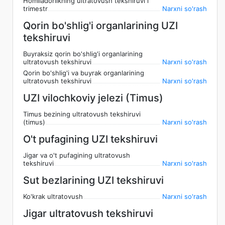
Homiladorlikning ultratovush tekshiruvi i
trimestr
Narxni so'rash
Qorin bo'shlig'i organlarining UZI
tekshiruvi
Buyraksiz qorin bo'shlig'i organlarining
ultratovush tekshiruvi
Narxni so'rash
Qorin bo'shlig'i va buyrak organlarining
ultratovush tekshiruvi
Narxni so'rash
UZI vilochkoviy jelezi (Timus)
Timus bezining ultratovush tekshiruvi
(timus)
Narxni so'rash
O't pufagining UZI tekshiruvi
Jigar va o't pufagining ultratovush
tekshiruvi
Narxni so'rash
Sut bezlarining UZI tekshiruvi
Ko'krak ultratovush
Narxni so'rash
Jigar ultratovush tekshiruvi