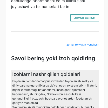
qabullariga obormoqchi edim kilinikelani
joylashuvi va tel nomerlari berin
JAVOB BERISH
Izohlar ro'yxatini yangilash
Savol bering yoki izoh qoldiring
Izohlarni nashr qilish qoidalari
Foydalanuvchilar nomaqbul so'zlardan foydalanish, milliy va
diniy qarama-qarshiliklarga da'vat etish, ekstremistik, millatchi,
irqchi xarakterdagi bayonotlarni, inson qadr-qimmatini
haqoratlash, shuningdek, O'zbekiston Respublikasi
qonunchiligini buzuvchi boshqa bayonotlardan foydalanish
qat'iyan man etiladi.
Sayt ma'muriyati tomonidan belgilangan qoidalarni buzganlik