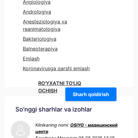
Angiologiya
Andrologiya
Anesteziologiya va
reanimatologiya
Bakteriologiya
Balneoterapiya
Emlash
Koronavirusga qarshi emlash
RO'YXATNI TO'LIQ
OCHISH
Sharh qoldirish
So'nggi sharhlar va izohlar
Klinikaning nomi:
OSIYO - медицинский
центр
Бахитжан Мамедов
06.08.2026 13:18