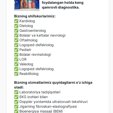
foydalangan holda keng
qamrovli diagnostika.
Bizning shifokorlarimiz:
✅ Kardiolog
✅ Dietolog
✅ Gastroenterolog
✅ Bolalar va kattalar nevrologi
✅ Oftalmolog
✅ Logoped-defektolog
✅ Pediatr
✅ Bolalar revmatologi
✅ LOR
✅ Valeolog
✅ Logoped-defektolog
✅ Reabilitolog
Bizning xizmatlarimiz quyidagilarni o'z ichiga
oladi:
✅ Laboratoriya tadqiqotlari
✅ EKG izohlari bilan
✅ Doppler yordamida ultratovush tekshiruvi
✅ Jigarning fibroskan-elastografiyasi
✅ Bioenergiya massaji (BEM)