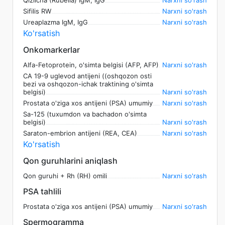
Sifilis RW
Narxni so'rash
Ureaplazma IgM, IgG
Narxni so'rash
Ko'rsatish
Onkomarkerlar
Alfa-Fetoprotein, o'simta belgisi (AFP, AFP)
Narxni so'rash
CA 19-9 uglevod antijeni ((oshqozon osti
bezi va oshqozon-ichak traktining o'simta
belgisi)
Narxni so'rash
Prostata o'ziga xos antijeni (PSA) umumiy
Narxni so'rash
Sa-125 (tuxumdon va bachadon o'simta
belgisi)
Narxni so'rash
Saraton-embrion antijeni (REA, CEA)
Narxni so'rash
Ko'rsatish
Qon guruhlarini aniqlash
Qon guruhi + Rh (RH) omili
Narxni so'rash
PSA tahlili
Prostata o'ziga xos antijeni (PSA) umumiy
Narxni so'rash
Spermogramma