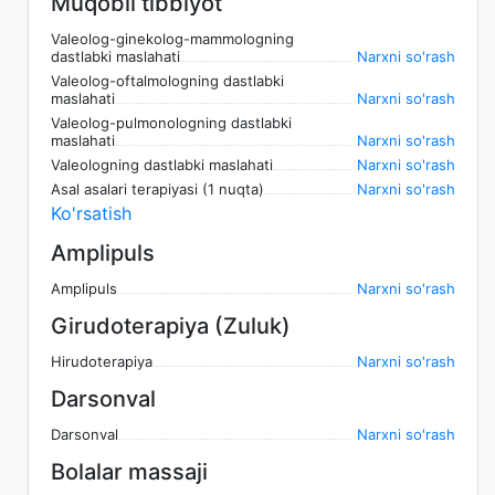
Muqobil tibbiyot
Valeolog-ginekolog-mammologning
dastlabki maslahati
Narxni so'rash
Valeolog-oftalmologning dastlabki
maslahati
Narxni so'rash
Valeolog-pulmonologning dastlabki
maslahati
Narxni so'rash
Valeologning dastlabki maslahati
Narxni so'rash
Asal asalari terapiyasi (1 nuqta)
Narxni so'rash
Ko'rsatish
Amplipuls
Amplipuls
Narxni so'rash
Girudoterapiya (Zuluk)
Hirudoterapiya
Narxni so'rash
Darsonval
Darsonval
Narxni so'rash
Bolalar massaji