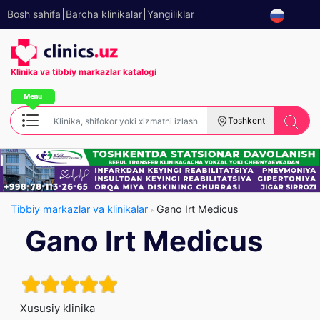
Bosh sahifa
Barcha klinikalar
Yangiliklar
Klinika va tibbiy
markazlar katalogi
Toshkent
Tibbiy markazlar va klinikalar
Gano Irt Medicus
Gano Irt Medicus
Xususiy klinika