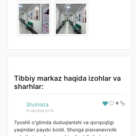
Tibbiy markaz haqida izohlar va
sharhlar:
0
#
Shohista
01.08.2026 07:15
7yoshli oʻglimda duduqlanishi va qorqoqligi
yaqindan paydo boldi. Shunga pisixanevrolik