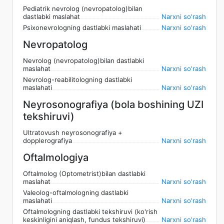
Pediatrik nevrolog (nevropatolog)bilan
dastlabki maslahat
Narxni so'rash
Psixonevrologning dastlabki maslahati
Narxni so'rash
Nevropatolog
Nevrolog (nevropatolog)bilan dastlabki
maslahat
Narxni so'rash
Nevrolog-reabilitologning dastlabki
maslahati
Narxni so'rash
Neyrosonografiya (bola boshining UZI
tekshiruvi)
Ultratovush neyrosonografiya +
dopplerografiya
Narxni so'rash
Oftalmologiya
Oftalmolog (Optometrist)bilan dastlabki
maslahat
Narxni so'rash
Valeolog-oftalmologning dastlabki
maslahati
Narxni so'rash
Oftalmologning dastlabki tekshiruvi (ko'rish
keskinligini aniqlash, fundus tekshiruvi)
Narxni so'rash