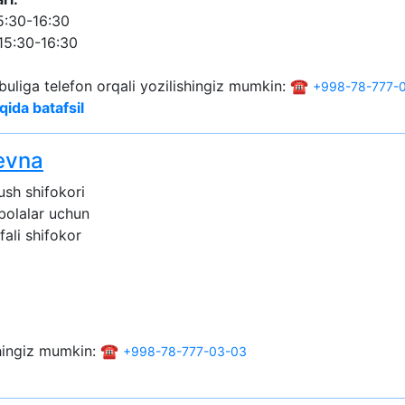
5:30-16:30
15:30-16:30
buliga telefon orqali yozilishingiz mumkin: ☎️
+998-78-777-
qida batafsil
evna
ush shifokori
 bolalar uchun
fali shifokor
shingiz mumkin: ☎️
+998-78-777-03-03