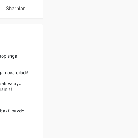
Sharhlar
 topishga
a rioya qiladi!
rkak va ayol
iramiz!
g baxti paydo