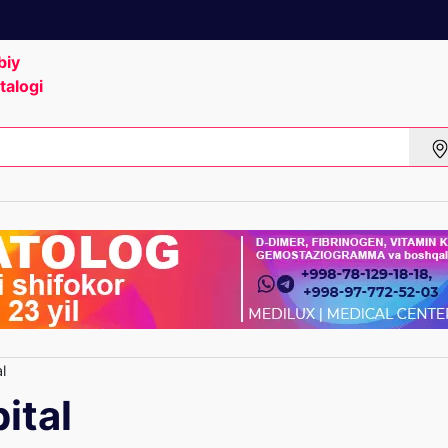
biy
talogi
l
ital