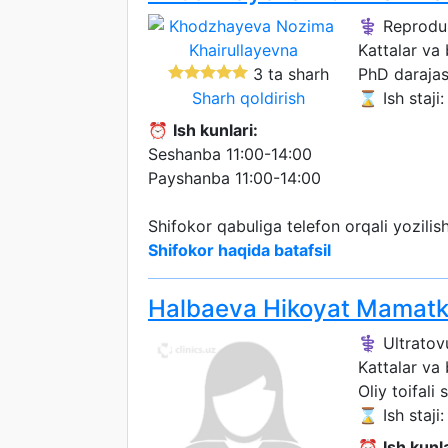
⚕️ Reproduk
Kattalar va
3 ta sharh
PhD darajas
Sharh qoldirish
⌛ Ish staji: 
⏰
Ish kunlari:
Seshanba 11:00-14:00
Payshanba 11:00-14:00
Shifokor qabuliga telefon orqali yozili
Shifokor haqida batafsil
Halbaeva Hikoyat Mamatk
⚕️ Ultratov
Kattalar va
Oliy toifali 
⌛ Ish staji:
⏰
Ish kunla