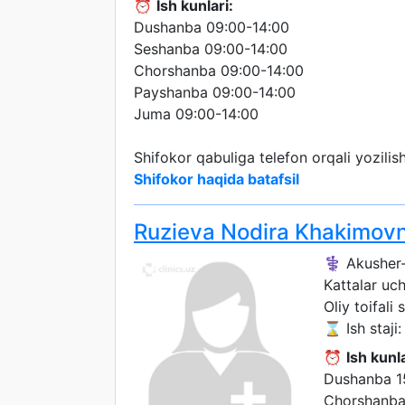
⏰
Ish kunlari:
Dushanba 09:00-14:00
Seshanba 09:00-14:00
Chorshanba 09:00-14:00
Payshanba 09:00-14:00
Juma 09:00-14:00
Shifokor qabuliga telefon orqali yozili
Shifokor haqida batafsil
Ruzieva Nodira Khakimov
⚕️ Akusher-
Kattalar uc
Oliy toifali 
⌛ Ish staji: 
⏰
Ish kunla
Dushanba 1
Chorshanba