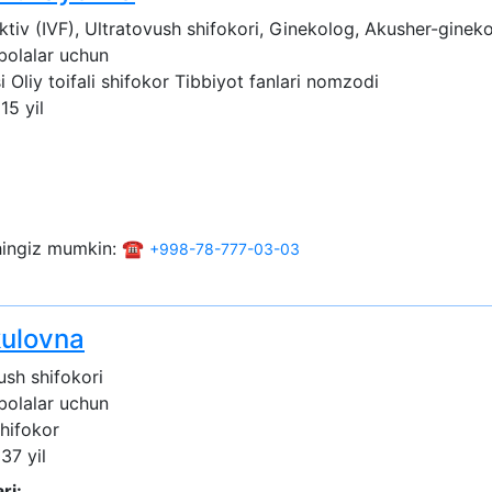
tiv (IVF), Ultratovush shifokori, Ginekolog, Akusher-ginek
 bolalar uchun
i
Oliy toifali shifokor
Tibbiyot fanlari nomzodi
15 yil
shingiz mumkin: ☎️
+998-78-777-03-03
ulovna
ush shifokori
 bolalar uchun
shifokor
 37 yil
ri: