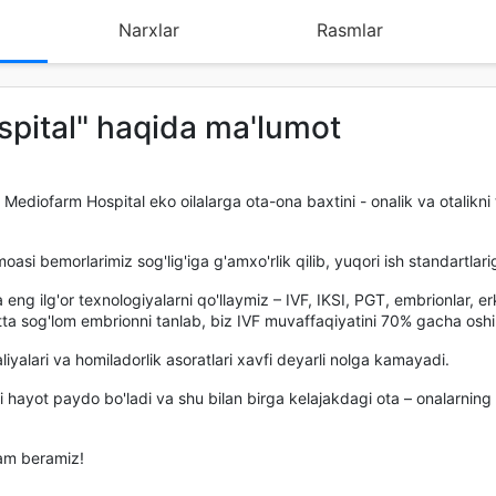
Narxlar
Rasmlar
spital" haqida ma'lumot
 Mediofarm Hospital eko oilalarga ota-ona baxtini - onalik va otalikni
si bemorlarimiz sog'lig'iga g'amxo'rlik qilib, yuqori ish standartlarig
eng ilg'or texnologiyalarni qo'llaymiz – IVF, IKSI, PGT, embrionlar, e
Bitta sog'lom embrionni tanlab, biz IVF muvaffaqiyatini 70% gacha osh
alari va homiladorlik asoratlari xavfi deyarli nolga kamayadi.
i hayot paydo bo'ladi va shu bilan birga kelajakdagi ota – onalarnin
dam beramiz!