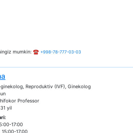
shingiz mumkin: ☎️
+998-78-777-03-03
na
ginekolog, Reproduktiv (IVF), Ginekolog
hun
shifokor
Professor
31 yil
ri:
5:00-17:00
 15:00-17:00