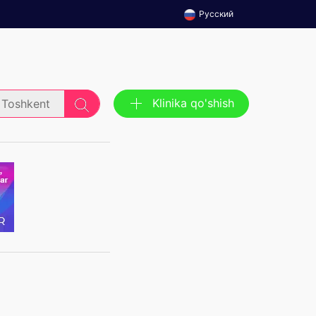
Русский
Klinika qo'shish
Toshkent