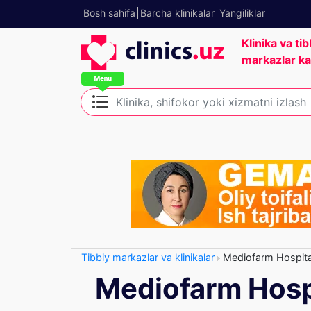
Bosh sahifa
Barcha klinikalar
Yangiliklar
Klinika va tib
markazlar ka
Tibbiy markazlar va klinikalar
Mediofarm Hospita
Mediofarm Hosp