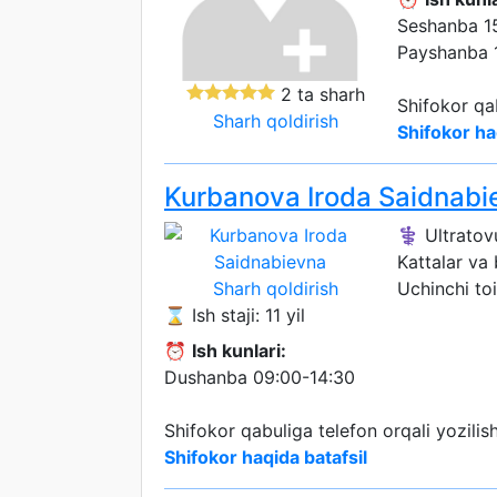
Seshanba 1
Payshanba 
2 ta sharh
Shifokor qa
Sharh qoldirish
Shifokor ha
Kurbanova Iroda Saidnabi
⚕️ Ultratov
Kattalar va
Sharh qoldirish
Uchinchi toi
⌛ Ish staji: 11 yil
⏰
Ish kunlari:
Dushanba 09:00-14:30
Shifokor qabuliga telefon orqali yozili
Shifokor haqida batafsil