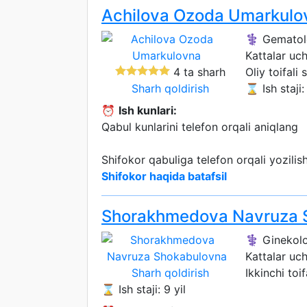
Achilova Ozoda Umarkulo
⚕️ Gemato
Kattalar uc
4 ta sharh
Oliy toifali 
Sharh qoldirish
⌛ Ish staji:
⏰
Ish kunlari:
Qabul kunlarini telefon orqali aniqlang
Shifokor qabuliga telefon orqali yozili
Shifokor haqida batafsil
Shorakhmedova Navruza 
⚕️ Ginekolo
Kattalar uc
Sharh qoldirish
Ikkinchi toif
⌛ Ish staji: 9 yil