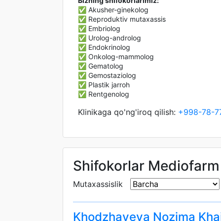
Bizning shifokorlarimiz:
✅ Akusher-ginekolog
✅ Reproduktiv mutaxassis
✅ Embriolog
✅ Urolog-androlog
✅ Endokrinolog
✅ Onkolog-mammolog
✅ Gematolog
✅ Gemostaziolog
✅ Plastik jarroh
✅ Rentgenolog
Klinikaga qo'ng'iroq qilish:
+998-78-7
Shifokorlar Mediofarm
Mutaxassislik
Khodzhayeva Nozima Khai