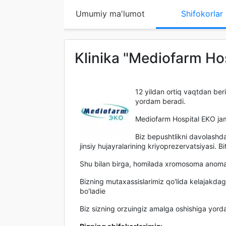
Umumiy ma'lumot
Shifokorlar
Klinika "Mediofarm Ho
12 yildan ortiq vaqtdan beri
yordam beradi.
Mediofarm Hospital EKO jamoa
Biz bepushtlikni davolashda 
jinsiy hujayralarining kriyoprezervatsiyasi. 
Shu bilan birga, homilada xromosoma anomaliy
Bizning mutaxassislarimiz qo'lida kelajakdag
bo'ladiе
Biz sizning orzuingiz amalga oshishiga yor