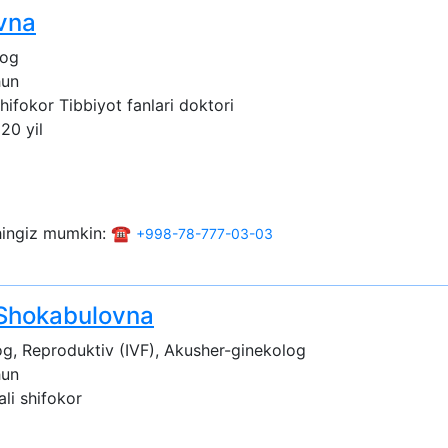
vna
log
hun
shifokor
Tibbiyot fanlari doktori
 20 yil
shingiz mumkin: ☎️
+998-78-777-03-03
Shokabulovna
g, Reproduktiv (IVF), Akusher-ginekolog
hun
ali shifokor