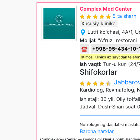
Complex Med Center
5 ta sharh
Xususiy klinika
Lutfi ko'chasi, 4A/1, 
Mo'ljal:
"Afruz" restorani
☎
+998-95-434-10-
Iltimos,
Kliniks uz
saytidan telefon
Ish vaqti:
Tun-u kun (24/
Shifokorlar
Jabbaro
Kardiolog, Revmatolog, 
Ish staji: 36 yil, Oliy toif
Jadval: Dush-Shan soat 
Nefrologning dastlabki maslaha
Barcha narxlar
Complex Med Center — zamonaviy klinika bo‘lib, har qand