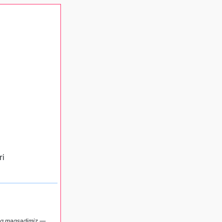
ri
ing maqsadimiz —