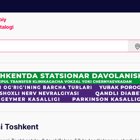
biy
talogi
i Toshkent