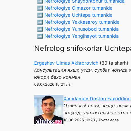
➡️
Nefrologiya Shayxontohur tumanida
➡️
Nefrologiya Olmazor tumanida
➡️
Nefrologiya Uchtepa tumanida
➡️
Nefrologiya Yakkasaroy tumanida
➡️
Nefrologiya Yunusobod tumanida
➡️
Nefrologiya Yangihayot tumanida
Nefrolog shifokorlar Uchtep
Ergashev Ulmas Akhrorovich
(30 ta sharh)
Консультация яхши утди, сухбат чогида 
юкори бахо кояман
08.07.2026 10:21 / s
Xamdamov Doston Faxriddino
Отличный врач, везде, всем
подход, уважительное отнош
18.06.2025 10:23 / Рустамова