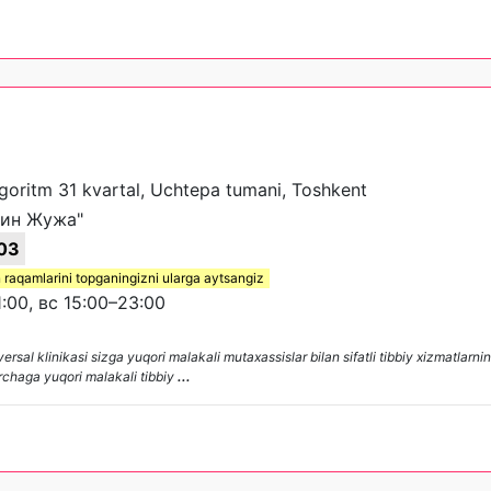
lgoritm 31 kvartal, Uchtepa tumani, Toshkent
тин Жужа"
03
 raqamlarini topganingizni ularga aytsangiz
:00, вс 15:00–23:00
sal klinikasi sizga yuqori malakali mutaxassislar bilan sifatli tibbiy xizmatlarni
archaga yuqori malakali tibbiy
...