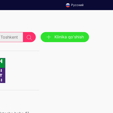
Русский
Klinika qo'shish
Toshkent