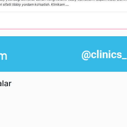
 sifatli tibbiy yordam ko‘rsatish. Klinikam
...
alar