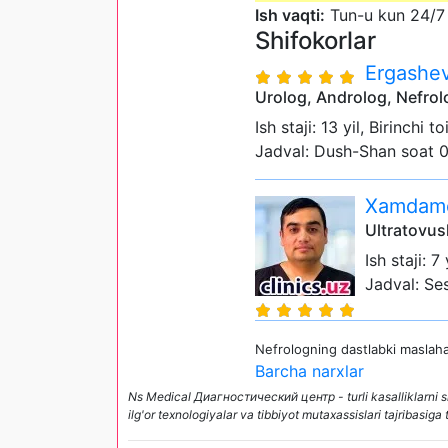
Ish vaqti:
Tun-u kun 24/7
Shifokorlar
Ergashe
Urolog, Androlog, Nefrol
Ish staji: 13 yil, Birinchi t
Jadval: Dush-Shan soat 
Xamdamo
Ultratovus
Ish staji: 7 
Jadval: Se
Nefrologning dastlabki maslaha
Barcha narxlar
Ns Medical Диагностический центр - turli kasalliklarni sif
ilg'or texnologiyalar va tibbiyot mutaxassislari tajribasig