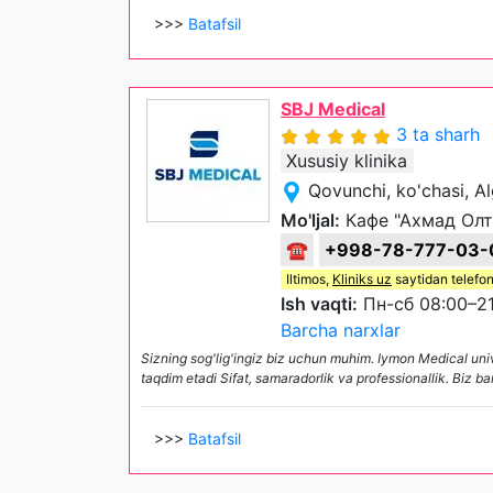
>>>
Batafsil
SBJ Medical
3 ta sharh
Xususiy klinika
Qovunchi, ko'chasi, A
Mo'ljal:
Кафе "Ахмад Ол
☎
+998-78-777-03-
Iltimos,
Kliniks uz
saytidan telefon
Ish vaqti:
Пн-сб 08:00–21
Barcha narxlar
Sizning sog'lig'ingiz biz uchun muhim. Iymon Medical univer
taqdim etadi Sifat, samaradorlik va professionallik. Biz b
>>>
Batafsil