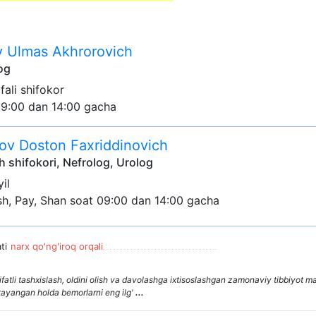
v Ulmas Akhrorovich
og
oifali shifokor
09:00 dan 14:00 gacha
v Doston Faxriddinovich
h shifokori, Nefrolog, Urolog
yil
sh, Pay, Shan soat 09:00 dan 14:00 gacha
ti
narx qo'ng'iroq orqali
atli tashxislash, oldini olish va davolashga ixtisoslashgan zamonaviy tibbiyot ma
a tayangan holda bemorlarni eng ilg'
...