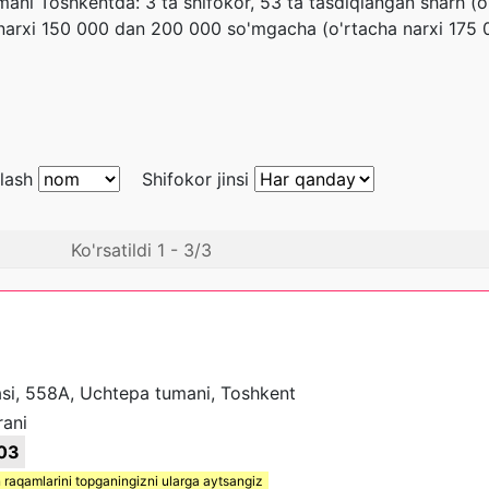
ani Toshkentda: 3 ta shifokor, 53 ta tasdiqlangan sharh (o
ti narxi 150 000 dan 200 000 so'mgacha (o'rtacha narxi 175 
blash
Shifokor jinsi
Ko'rsatildi 1 - 3/3
si, 558A, Uchtepa tumani, Toshkent
rani
03
 raqamlarini topganingizni ularga aytsangiz