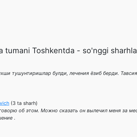
a tumani Toshkentda - so'nggi sharhla
яхши тушунтиришлар булди, лечения ёзиб берди. Тавсия
vich
(3 ta sharh)
 говорю об этом. Можно сказать он вылечил меня за ме
ение .