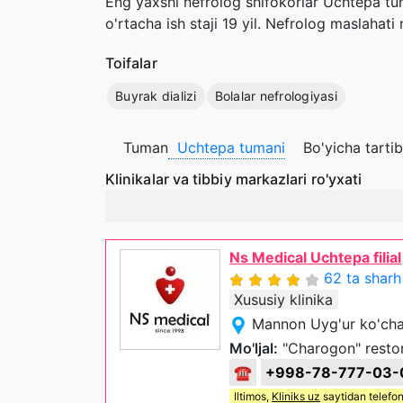
Eng yaxshi nefrolog shifokorlar Uchtepa tum
o'rtacha ish staji 19 yil. Nefrolog maslaha
Toifalar
Buyrak dializi
Bolalar nefrologiyasi
Tuman
Uchtepa tumani
Bo'yicha tarti
Klinikalar va tibbiy markazlari ro'yxati
Ns Medical Uchtepa filial
62 ta sharh
Xususiy klinika
Mannon Uyg'ur ko'cha
Mo'ljal:
"Charogon" resto
☎
+998-78-777-03-
Iltimos,
Kliniks uz
saytidan telefon