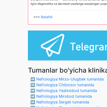
ilg‘or diagnostika va davolash usullariga asoslangan yuqori
>>>
Batafsil
Tumanlar bo'yicha klinik
➡️
Nefrologiya Mirzo-Ulugbek tumanida
➡️
Nefrologiya Chilonzor tumanida
➡️
Nefrologiya Yashnobod tumanida
➡️
Nefrologiya Mirobod tumanida
➡️
Nefrologiya Sergeli tumanida