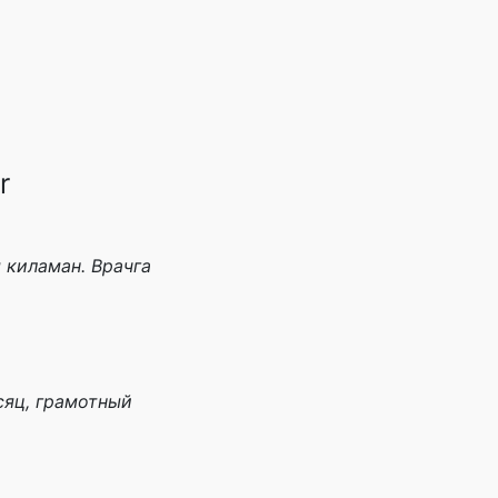
r
 киламан. Врачга
сяц, грамотный