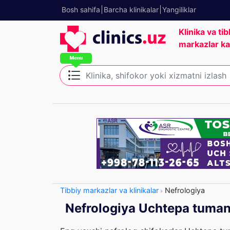
Bosh sahifa
Barcha klinikalar
Yangiliklar
Klinika va tib
markazlar ka
Tibbiy markazlar va klinikalar
Nefrologiya
Nefrologiya Uchtepa tuman