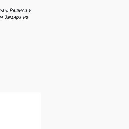
рач. Решили и
ем Замира из