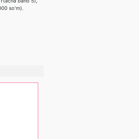
'rtacha baho 5),
000 so'm).