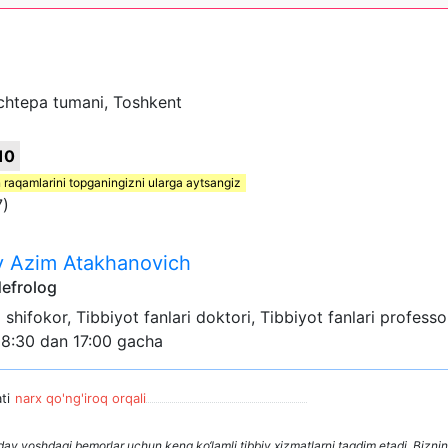
Uchtepa tumani, Toshkent
10
 raqamlarini topganingizni ularga aytsangiz
7)
v Azim Atakhanovich
Nefrolog
ali shifokor, Tibbiyot fanlari doktori, Tibbiyot fanlari professo
08:30 dan 17:00 gacha
ti
narx qo'ng'iroq orqali
ay yoshdagi bemorlar uchun keng ko‘lamli tibbiy xizmatlarni taqdim etadi. Bizn