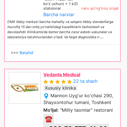
ko'z uchun) + 1 k/D
statsionar
narx qo'ng'iroq orqali
Barcha narxlar
DMK tibbiy markazi barcha mahalliy va xalqaro tibbiy standartlarga
muvofiq 15 dan ortiq yo'nalishdagi kasalliklarni tashxislash va
davolashdir. Klinikamizda bemor barcha zarur asbob-uskunalar va
laboratoriya tekshiruvlaridan o'tadi. Va faqat diagnostika n
...
>>>
Batafsil
Vedanta Medical
22 ta sharh
Xususiy klinika
Mannon Uyg'ur ko'chasi 290,
Shayxontohur tumani, Toshkent
Mo'ljal:
"Milliy taomlar" restorani
☎