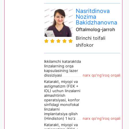
Nasritdinova
Nozima
Bakidzhanovna
Oftalmolog-jarroh
Birinchi toifali
shifokor
Ikkilamchi kataraktda
linzalarning orqa
kapsulasining lazer
dissiziyasi
narx qo'ng'iroq orqali
Katarakt, miyopi va
astigmatizm (FEK +
IOL) uchun linzalarni
almashtirish
operatsiyasi, konfor
sinfidagi monofokal
linzalarni
implantatsiya qilish
(Hindiston) 1 ko'z
narx qo'ng'iroq orqali
Katarakt, miyopi va