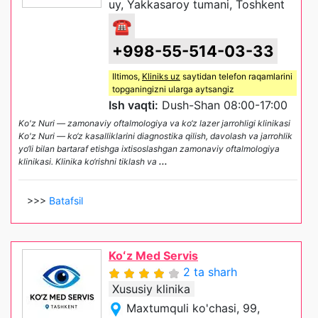
uy, Yakkasaroy tumani, Toshkent
☎
+998-55-514-03-33
Iltimos,
Kliniks uz
saytidan telefon raqamlarini
topganingizni ularga aytsangiz
Ish vaqti:
Dush-Shan 08:00-17:00
Ko'z Nuri — zamonaviy oftalmologiya va ko‘z lazer jarrohligi klinikasi
Ko'z Nuri — ko‘z kasalliklarini diagnostika qilish, davolash va jarrohlik
yo‘li bilan bartaraf etishga ixtisoslashgan zamonaviy oftalmologiya
klinikasi. Klinika ko‘rishni tiklash va
...
>>>
Batafsil
Koʻz Med Servis
2 ta sharh
Xususiy klinika
Maxtumquli ko'chasi, 99,