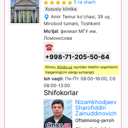
5 ta sharh
Xususiy klinika
Amir Temur ko'chasi, 39 uy,
Mirobod tumani, Toshkent
Mo'ljal:
филиал МГУ им.
Ломоносова
☎
+998-71-205-50-64
Iltimos,
Kliniks uz
saytidan telefon raqamlarini
topganingizni ularga aytsangiz
Ish vaqti:
Пн-Пт 08:00-16:00, Сб
08:00-13:00
Shifokorlar
Nizamkhodjaev
Sharofiddin
Zainuddinovich
Oftalmolog-jarroh