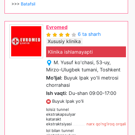
>>>
Batafsil
Evromed
6 ta sharh
Xususiy klinika
Klinika ishlamayapti
M. Yusuf ko'chasi, 53-uy,
Mirzo-Ulugbek tumani, Toshkent
Mo'ljal:
Buyuk Ipak yo'li metrosi
chorrahasi
Ish vaqti:
Du-shan 09:00-17:00
Buyuk Ipak yo'li
Iolsiz tunnel
ekstrakapsulyar
katarakt
ekstraktsiyasi
narx qo'ng'iroq orqali
Iol bilan tunnel