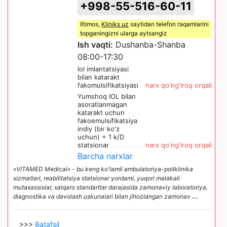
+998-55-516-60-11
Iltimos,
Kliniks uz
saytidan telefon raqamlarini
topganingizni ularga aytsangiz
Ish vaqti:
Dushanba-Shanba
08:00-17:30
Iol imlantatsiyasi
bilan katarakt
fakomulsifikatsiyasi
narx qo'ng'iroq orqali
Yumshoq IOL bilan
asoratlanmagan
katarakt uchun
fakoemulsifikatsiya
indiy (bir ko'z
uchun) + 1 k/D
statsionar
narx qo'ng'iroq orqali
Barcha narxlar
«VITAMED Medical» - bu keng ko'lamli ambulatoriya-poliklinika
xizmatlari, reabilitatsiya statsionar yordami, yuqori malakali
mutaxassislar, xalqaro standartlar darajasida zamonaviy laboratoriya,
diagnostika va davolash uskunalari bilan jihozlangan zamonav
...
>>>
Batafsil