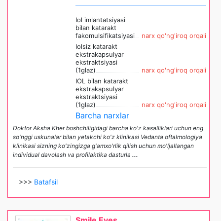
Iol imlantatsiyasi
bilan katarakt
fakomulsifikatsiyasi
narx qo'ng'iroq orqali
Iolsiz katarakt
ekstrakapsulyar
ekstraktsiyasi
(1glaz)
narx qo'ng'iroq orqali
IOL bilan katarakt
ekstrakapsulyar
ekstraktsiyasi
(1glaz)
narx qo'ng'iroq orqali
Barcha narxlar
Doktor Aksha Kher boshchiligidagi barcha ko'z kasalliklari uchun eng
so'nggi uskunalar bilan yetakchi ko'z klinikasi Vedanta oftalmologiya
klinikasi sizning ko'zingizga g'amxo'rlik qilish uchun mo'ljallangan
individual davolash va profilaktika dasturla
...
>>>
Batafsil
Smile Eyes