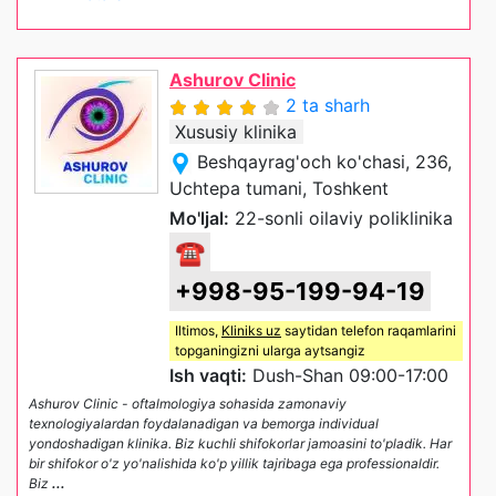
Ashurov Clinic
2 ta sharh
Xususiy klinika
Beshqayrag'och ko'chasi, 236,
Uchtepa tumani, Toshkent
Mo'ljal:
22-sonli oilaviy poliklinika
☎
+998-95-199-94-19
Iltimos,
Kliniks uz
saytidan telefon raqamlarini
topganingizni ularga aytsangiz
Ish vaqti:
Dush-Shan 09:00-17:00
Ashurov Clinic - oftalmologiya sohasida zamonaviy
texnologiyalardan foydalanadigan va bemorga individual
yondoshadigan klinika. Biz kuchli shifokorlar jamoasini to'pladik. Har
bir shifokor o'z yo'nalishida ko'p yillik tajribaga ega professionaldir.
Biz
...