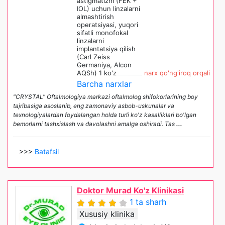
astigmatizm (FEK +
IOL) uchun linzalarni
almashtirish
operatsiyasi, yuqori
sifatli monofokal
linzalarni
implantatsiya qilish
(Carl Zeiss
Germaniya, Alcon
AQSh) 1 ko'z
narx qo'ng'iroq orqali
Barcha narxlar
"CRYSTAL" Oftalmologiya markazi oftalmolog shifokorlarining boy
tajribasiga asoslanib, eng zamonaviy asbob-uskunalar va
texnologiyalardan foydalangan holda turli ko'z kasalliklari bo'lgan
bemorlarni tashxislash va davolashni amalga oshiradi. Tas
...
>>>
Batafsil
Doktor Murad Ko'z Klinikasi
1 ta sharh
Xususiy klinika