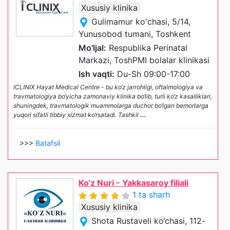
Xususiy klinika
Gulimamur ko'chasi, 5/14,
Yunusobod tumani, Toshkent
Mo'ljal:
Respublika Perinatal
Markazi, ToshPMI bolalar klinikasi
Ish vaqti:
Du-Sh 09:00-17:00
ICLINIX Hayat Medical Centre - bu ko‘z jarrohligi, oftalmologiya va
travmatologiya bo‘yicha zamonaviy klinika bo‘lib, turli ko‘z kasalliklari,
shuningdek, travmatologik muammolarga duchor bo‘lgan bemorlarga
yuqori sifatli tibbiy xizmat ko‘rsatadi. Tashkil
...
>>>
Batafsil
Ko‘z Nuri - Yakkasaroy filiali
1 ta sharh
Xususiy klinika
Shota Rustaveli ko‘chasi, 112-