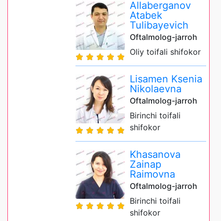
Allaberganov
Atabek
Tulibayevich
Oftalmolog-jarroh
Oliy toifali shifokor
Lisamen Ksenia
Nikolaevna
Oftalmolog-jarroh
Birinchi toifali
shifokor
Khasanova
Zainap
Raimovna
Oftalmolog-jarroh
Birinchi toifali
shifokor