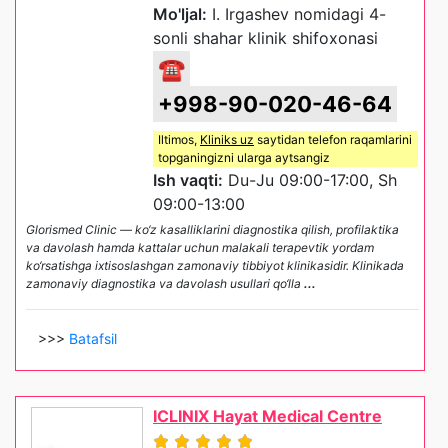
Mo'ljal:
I. Irgashev nomidagi 4-
sonli shahar klinik shifoxonasi
☎
+998-90-020-46-64
Iltimos,
Kliniks uz
saytidan telefon raqamlarini
topganingizni ularga aytsangiz
Ish vaqti:
Du-Ju 09:00-17:00, Sh
09:00-13:00
Glorismed Clinic — ko‘z kasalliklarini diagnostika qilish, profilaktika
va davolash hamda kattalar uchun malakali terapevtik yordam
ko‘rsatishga ixtisoslashgan zamonaviy tibbiyot klinikasidir. Klinikada
zamonaviy diagnostika va davolash usullari qo‘lla
...
>>>
Batafsil
ICLINIX Hayat Medical Centre