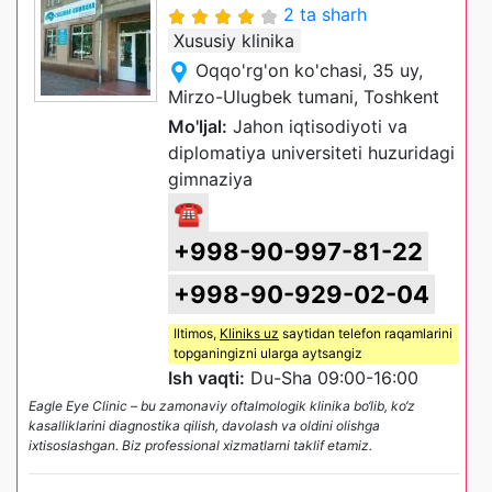
2 ta sharh
Xususiy klinika
Oqqo'rg'on ko'chasi, 35 uy,
Mirzo-Ulugbek tumani, Toshkent
Mo'ljal:
Jahon iqtisodiyoti va
diplomatiya universiteti huzuridagi
gimnaziya
☎
+998-90-997-81-22
+998-90-929-02-04
Iltimos,
Kliniks uz
saytidan telefon raqamlarini
topganingizni ularga aytsangiz
Ish vaqti:
Du-Sha 09:00-16:00
Eagle Eye Clinic – bu zamonaviy oftalmologik klinika bo‘lib, ko‘z
kasalliklarini diagnostika qilish, davolash va oldini olishga
ixtisoslashgan. Biz professional xizmatlarni taklif etamiz.