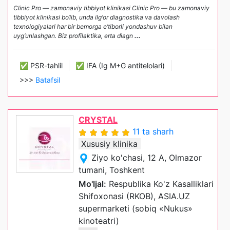
Clinic Pro — zamonaviy tibbiyot klinikasi Clinic Pro — bu zamonaviy
tibbiyot klinikasi bo‘lib, unda ilg‘or diagnostika va davolash
texnologiyalari har bir bemorga e’tiborli yondashuv bilan
uyg‘unlashgan. Biz profilaktika, erta diagn
...
✅ PSR-tahlil
✅ IFA (Ig M+G antitelolari)
>>>
Batafsil
CRYSTAL
11 ta sharh
Xususiy klinika
Ziyo ko'chasi, 12 A, Olmazor
tumani, Toshkent
Mo'ljal:
Respublika Ko'z Kasalliklari
Shifoxonasi (RKOB), ASIA.UZ
supermarketi (sobiq «Nukus»
kinoteatri)