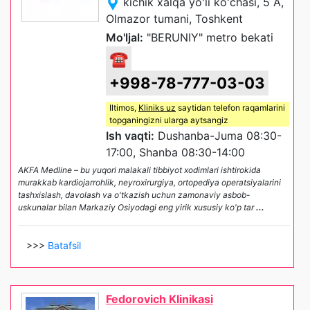
kichik xalqa yo'li ko'chasi, 5 A,
Olmazor tumani, Toshkent
Mo'ljal:
"BERUNIY" metro bekati
☎
+998-78-777-03-03
Iltimos,
Kliniks uz
saytidan telefon raqamlarini
topganingizni ularga aytsangiz
Ish vaqti:
Dushanba-Juma 08:30-
17:00, Shanba 08:30-14:00
AKFA Medline – bu yuqori malakali tibbiyot xodimlari ishtirokida
murakkab kardiojarrohlik, neyroxirurgiya, ortopediya operatsiyalarini
tashxislash, davolash va o'tkazish uchun zamonaviy asbob-
uskunalar bilan Markaziy Osiyodagi eng yirik xususiy ko'p tar
...
>>>
Batafsil
Fedorovich Klinikasi