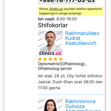
+998-78-777-03-03
Iltimos,
Kliniks uz
saytidan telefon raqamlarini
topganingizni ularga aytsangiz
Ish vaqti:
8:00-18:00
Shifokorlar
Rakhmatullaev
Kudrat
Asatullaevich
Optometrist(Oftalmolog),
Oftalmolog-jarroh
Ish staji: 28 yil, Oliy toifali shifokor
Jadval: Dush-Shan soat 08:00 dan
17:00 gacha
Rakhmonova
Gulnoza