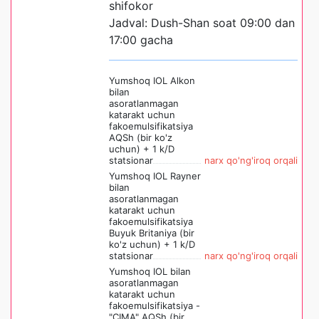
shifokor
Jadval: Dush-Shan soat 09:00 dan
17:00 gacha
Yumshoq IOL Alkon
bilan
asoratlanmagan
katarakt uchun
fakoemulsifikatsiya
AQSh (bir ko'z
uchun) + 1 k/D
statsionar
narx qo'ng'iroq orqali
Yumshoq IOL Rayner
bilan
asoratlanmagan
katarakt uchun
fakoemulsifikatsiya
Buyuk Britaniya (bir
ko'z uchun) + 1 k/D
statsionar
narx qo'ng'iroq orqali
Yumshoq IOL bilan
asoratlanmagan
katarakt uchun
fakoemulsifikatsiya -
"CIMA" AQSh (bir