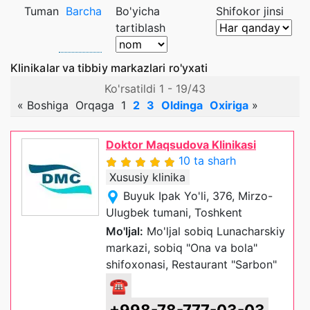
Tuman
Barcha
Bo'yicha
Shifokor jinsi
tartiblash
Klinikalar va tibbiy markazlari ro'yxati
Ko'rsatildi 1 - 19/43
«
Boshiga
Orqaga
1
2
3
Oldinga
Oxiriga
»
Doktor Maqsudova Klinikasi
10 ta sharh
Xususiy klinika
Buyuk Ipak Yo'li, 376, Mirzo-
Ulugbek tumani, Toshkent
Mo'ljal:
Mo'ljal sobiq Lunacharskiy
markazi, sobiq "Ona va bola"
shifoxonasi, Restaurant "Sarbon"
☎