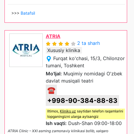
>>>
Batafsil
ATRIA
2 ta sharh
Xususiy klinika
Furqat ko'chasi, 15/3, Chilonzor
tumani, Toshkent
Mo'ljal:
Muqimiy nomidagi O'zbek
davlat musiqali teatri
☎
+998-90-384-88-83
Iltimos,
Kliniks uz
saytidan telefon raqamlarini
topganingizni ularga aytsangiz
Ish vaqti:
Dush-Shan 09:00-18:00
ATRIA Clinic – XXI asrning zamonaviy klinikasi bo‘lib, xalqaro