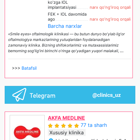
ko'zga IOL
implantatsiyasi
narx qo'ng'iroq orqali
FEK + IOL davomida
ago
narx qo'ng'iroq orqali
Barcha narxlar
«Smile eyes» oftalmologik klinikasi — bu butun dunyo bo'ylab ilg'or
oftalmologiya markazlarining yutuqlaridan foydalanadigan
zamonaviy klinika. Bizning shifokorlarimiz va mutaxassislarimiz
bemorning sog'lig'ini birinchi o'ringa qo'yadigan yuqori malakali,
...
>>>
Batafsil
AKFA MEDLINE
77 ta sharh
Xususiy klinika