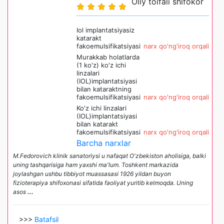
Oliy toifali shifokor
Iol implantatsiyasiz
katarakt
fakoemulsifikatsiyasi
narx qo'ng'iroq orqali
Murakkab holatlarda
(1 ko'z) ko'z ichi
linzalari
(IOL)implantatsiyasi
bilan kataraktning
fakoemulsifikatsiyasi
narx qo'ng'iroq orqali
Ko'z ichi linzalari
(IOL)implantatsiyasi
bilan katarakt
fakoemulsifikatsiyasi
narx qo'ng'iroq orqali
Barcha narxlar
M.Fedorovich klinik sanatoriysi u nafaqat O'zbekiston aholisiga, balki
uning tashqarisiga ham yaxshi ma'lum. Toshkent markazida
joylashgan ushbu tibbiyot muassasasi 1926 yildan buyon
fizioterapiya shifoxonasi sifatida faoliyat yuritib kelmoqda. Uning
asos
...
>>>
Batafsil