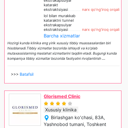
ekstrakapsulyar
katarakt
ekstraktsiyasi
narx qo'ng'iroq orqali
Iol bilan murakkab
kataraktni tunnel
ekstrakapsulyar
ekstraktsiyasi
narx qo'ng'iroq orqali
Barcha xizmatlar
Hozirgi kunda klinika eng yirik xususiy tibbiy muassasalardan biri
hisoblanadi.Tibbiy xizmatlar bozorida ishlaydi va ko'plab
mutaxassislarning maslahat xizmatlarini taqdim etadi. Bugungi kunda
kompaniya tibbiy xizmatlar bozorida faoliyatni rivojlantirish
...
>>>
Batafsil
Glorismed Clinic
Xususiy klinika
Birlashgan ko'chasi, 83A,
Yashnobod tumani, Toshkent