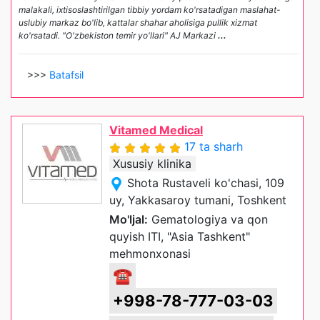
malakali, ixtisoslashtirilgan tibbiy yordam ko'rsatadigan maslahat-
uslubiy markaz bo'lib, kattalar shahar aholisiga pullik xizmat
ko'rsatadi. "O'zbekiston temir yo'llari" AJ Markazi
...
>>>
Batafsil
Vitamed Medical
17 ta sharh
Xususiy klinika
Shota Rustaveli ko'chasi, 109
uy, Yakkasaroy tumani, Toshkent
Mo'ljal:
Gematologiya va qon
quyish ITI, "Asia Tashkent"
mehmonxonasi
☎
+998-78-777-03-03