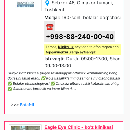
Sebzor 46, Olmazor tumani,
Toshkent
Mo'ljal:
190-sonli bolalar bog'chasi
☎
+998-88-240-00-40
Iltimos,
Kliniks uz
saytidan telefon raqamlarini
topganingizni ularga aytsangiz
Ish vaqti:
Du-Ju 09:00-17:00, Shan
09:00-13:00
Dunyo ko'z klinilasi yuqori texnologiyali oftalmik xizmatlarning keng
doirasini taklif etadi: ✅ Ko'z kasalliklarining zamonaviy diagnostikasi
✅ Bolalar oftalmologiyasi ✅ Choksiz ultratovushli katarakt jarrohligi
✅ Glaukomani jarrohlik va lazer bilan d
...
>>>
Batafsil
Eagle Eye Clinic - ko'z klinikasi