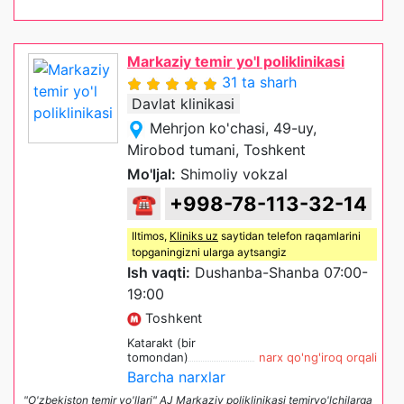
Markaziy temir yo'l poliklinikasi
31 ta sharh
Davlat klinikasi
Mehrjon ko'chasi, 49-uy,
Mirobod tumani, Toshkent
Mo'ljal:
Shimoliy vokzal
☎
+998-78-113-32-14
Iltimos,
Kliniks uz
saytidan telefon raqamlarini
topganingizni ularga aytsangiz
Ish vaqti:
Dushanba-Shanba 07:00-
19:00
Toshkent
Katarakt (bir
tomondan)
narx qo'ng'iroq orqali
Barcha narxlar
"O'zbekiston temir yo'llari" AJ Markaziy poliklinikasi temiryo'lchilarga