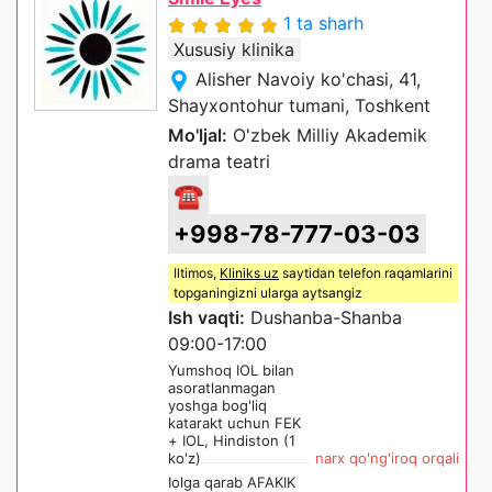
1 ta sharh
Xususiy klinika
Alisher Navoiy ko'chasi, 41,
Shayxontohur tumani, Toshkent
Mo'ljal:
O'zbek Milliy Akademik
drama teatri
☎
+998-78-777-03-03
Iltimos,
Kliniks uz
saytidan telefon raqamlarini
topganingizni ularga aytsangiz
Ish vaqti:
Dushanba-Shanba
09:00-17:00
Yumshoq IOL bilan
asoratlanmagan
yoshga bog'liq
katarakt uchun FEK
+ IOL, Hindiston (1
ko'z)
narx qo'ng'iroq orqali
Iolga qarab AFAKIK