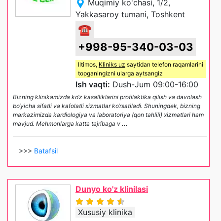
Muqimiy ko'chasi, 1/2,
Yakkasaroy tumani, Toshkent
☎
+998-95-340-03-03
Iltimos,
Kliniks uz
saytidan telefon raqamlarini
topganingizni ularga aytsangiz
Ish vaqti:
Dush-Jum 09:00-16:00
Bizning klinikamizda ko‘z kasalliklarini profilaktika qilish va davolash
bo‘yicha sifatli va kafolatli xizmatlar ko‘rsatiladi. Shuningdek, bizning
markazimizda kardiologiya va laboratoriya (qon tahlili) xizmatlari ham
mavjud. Mehmonlarga katta tajribaga v
...
>>>
Batafsil
Dunyo ko'z klinilasi
Xususiy klinika