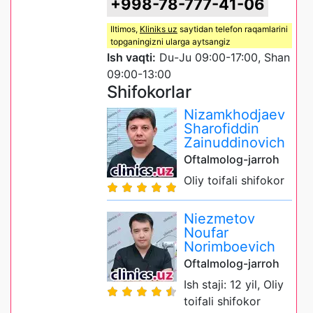
+998-78-777-41-06
Iltimos,
Kliniks uz
saytidan telefon raqamlarini
topganingizni ularga aytsangiz
Ish vaqti:
Du-Ju 09:00-17:00, Shan
09:00-13:00
Shifokorlar
Nizamkhodjaev
Sharofiddin
Zainuddinovich
Oftalmolog-jarroh
Oliy toifali shifokor
Niezmetov
Noufar
Norimboevich
Oftalmolog-jarroh
Ish staji: 12 yil, Oliy
toifali shifokor