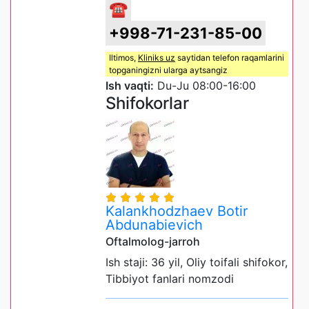
☎
+998-71-231-85-00
Iltimos,
Kliniks uz
saytidan telefon raqamlarini
topganingizni ularga aytsangiz
Ish vaqti:
Du-Ju 08:00-16:00
Shifokorlar
Kalankhodzhaev Botir
Abdunabievich
Oftalmolog-jarroh
Ish staji: 36 yil, Oliy toifali shifokor,
Tibbiyot fanlari nomzodi