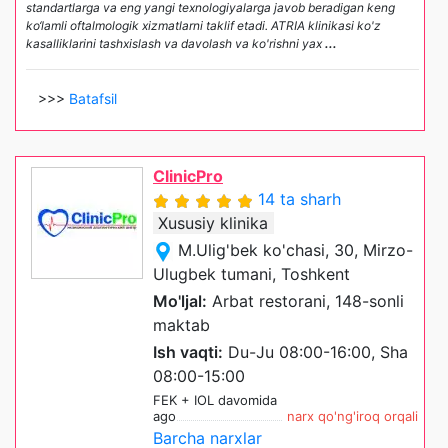
standartlarga va eng yangi texnologiyalarga javob beradigan keng
ko‘lamli oftalmologik xizmatlarni taklif etadi. ATRIA klinikasi ko'z
kasalliklarini tashxislash va davolash va ko'rishni yax
...
>>>
Batafsil
ClinicPro
14 ta sharh
Xususiy klinika
M.Ulig'bek ko'chasi, 30, Mirzo-
Ulugbek tumani, Toshkent
Mo'ljal:
Arbat restorani, 148-sonli
maktab
Ish vaqti:
Du-Ju 08:00-16:00, Sha
08:00-15:00
FEK + IOL davomida
ago
narx qo'ng'iroq orqali
Barcha narxlar