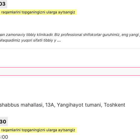
03
 raqamlarini topganingizni ularga aytsangiz
n zamonaviy tibbiy klinikadir. Biz professional shifokorlar guruhimiz, eng yangi 
Maqsadimiz yuqori sifatli tibbiy y
...
ashabbus mahallasi, 13A, Yangihayot tumani, Toshkent
30
 raqamlarini topganingizni ularga aytsangiz
:00