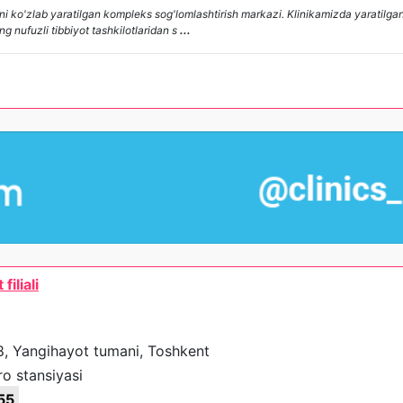
i ko'zlab yaratilgan kompleks sog'lomlashtirish markazi. Klinikamizda yaratilgan 
 nufuzli tibbiyot tashkilotlaridan s
...
filiali
88, Yangihayot tumani, Toshkent
o stansiyasi
55