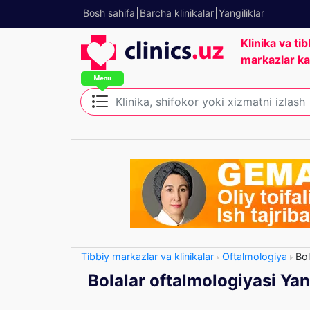
Bosh sahifa
Barcha klinikalar
Yangiliklar
Klinika va tib
markazlar ka
Tibbiy markazlar va klinikalar
Oftalmologiya
Bol
Bolalar oftalmologiyasi Ya