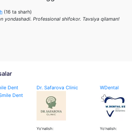
h
(16 ta sharh)
an yondashadi. Professional shifokor. Tavsiya qilaman!
salar
ile Dent
Dr. Safarova Clinic
WDental
Yo'nalish:
Yo'nalish: