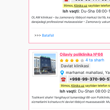
Iltimos,
Kliniks uz
saytidan telefon
Ish vaqti:
Du-Sha 08:00-1
OLAM klinikasi – bu zamonaviy tibbiyot markazi bo'lib, ke
darajadagi professional mutaxassislar – Zamonaviy uskuna
>>>
Batafsil
Oilaviy poliklinika №66
4 ta sharh
Davlat klinikasi
marhamat mahallasi, Ya
☎
+998-99-370-90-5
Iltimos,
Kliniks uz
saytidan telefon r
Ish vaqti:
Du-Shan 08:00-20
Toshkent shahri Yangihayot tumanidagi 66-son Poliklinika
xizmatlarini ko‘rsatuvchi davlat tibbiyot muassasasidir. 