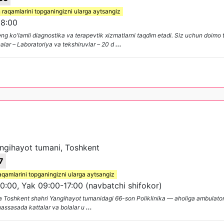
 raqamlarini topganingizni ularga aytsangiz
8:00
ng ko'lamli diagnostika va terapevtik xizmatlarni taqdim etadi. Siz uchun doimo 
lar – Laboratoriya va tekshiruvlar – 20 d
...
ngihayot tumani, Toshkent
7
aqamlarini topganingizni ularga aytsangiz
:00, Yak 09:00-17:00 (navbatchi shifokor)
 Toshkent shahri Yangihayot tumanidagi 66-son Poliklinika — aholiga ambulator-
Muassasada kattalar va bolalar u
...