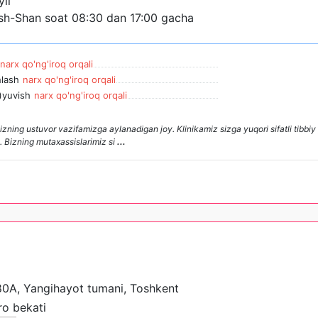
yil
sh-Shan soat 08:30 dan 17:00 gacha
narx qo'ng'iroq orqali
hlash
narx qo'ng'iroq orqali
i)yuvish
narx qo'ng'iroq orqali
bizning ustuvor vazifamizga aylanadigan joy. Klinikamiz sizga yuqori sifatli tibbi
. Bizning mutaxassislarimiz si
...
180A, Yangihayot tumani, Toshkent
o bekati