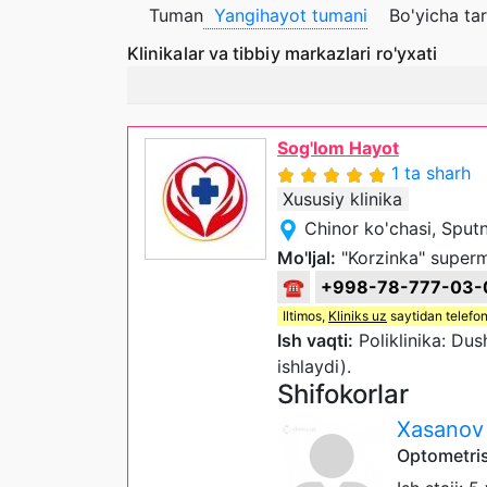
Tuman
Yangihayot tumani
Bo'yicha ta
Klinikalar va tibbiy markazlari ro'yxati
Sog'lom Hayot
1 ta sharh
Xususiy klinika
Chinor ko'chasi, Sput
Mo'ljal:
"Korzinka" superm
☎
+998-78-777-03-
Iltimos,
Kliniks uz
saytidan telefon
Ish vaqti:
Poliklinika: D
ishlaydi).
Shifokorlar
Xasanov 
Optometris