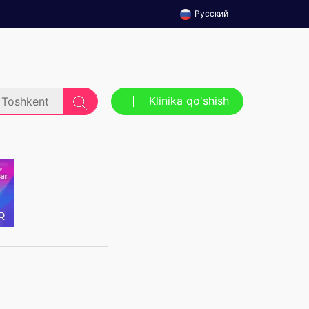
Русский
Klinika qo'shish
Toshkent