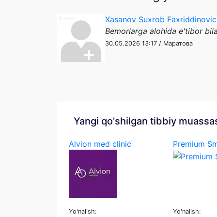
Xasanov Suxrob Faxriddinovic
Bemorlarga alohida e'tibor bil
30.05.2026 13:17 / Маратова
Yangi qo'shilgan tibbiy muassa
Alvion med clinic
Premium Sm
Yo'nalish:
Yo'nalish: