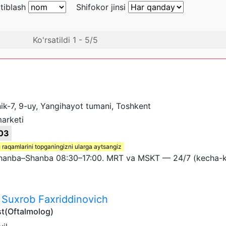
rtiblash
Shifokor jinsi
Ko'rsatildi 1 - 5/5
nik-7, 9-uy, Yangihayot tumani, Toshkent
arketi
03
 raqamlarini topganingizni ularga aytsangiz
ushanba–Shanba 08:30–17:00. MRT va MSKT — 24/7 (kecha-
Suxrob Faxriddinovich
t(Oftalmolog)