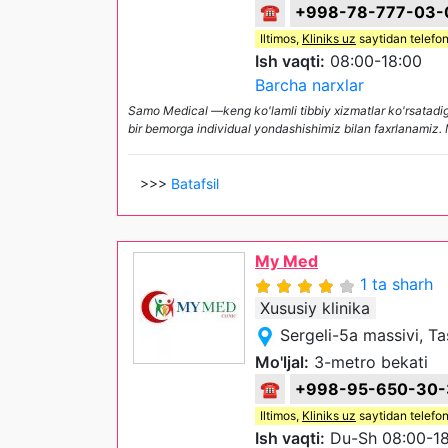
☎
+998-78-777-03-
Iltimos,
Kliniks uz
saytidan telefon
Ish vaqti:
08:00-18:00
Barcha narxlar
Samo Medical —keng ko'lamli tibbiy xizmatlar ko'rsatadiga
bir bemorga individual yondashishimiz bilan faxrlanamiz. 
>>>
Batafsil
My Med
1 ta sharh
Xususiy klinika
Sergeli-5a massivi, T
Mo'ljal:
3-metro bekati
☎
+998-95-650-30-
Iltimos,
Kliniks uz
saytidan telefon
Ish vaqti:
Du-Sh 08:00-18