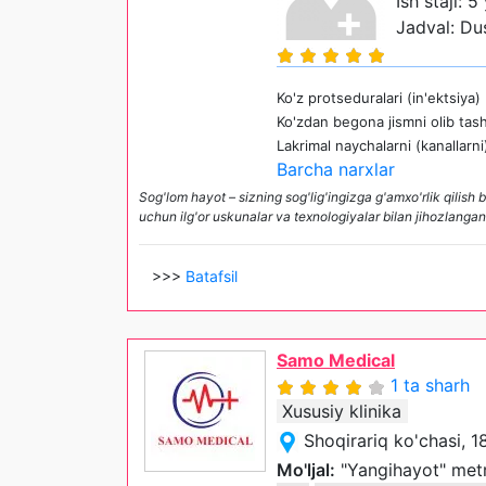
Ish staji: 5 
Jadval: Du
Ko'z protseduralari (in'ektsiya)
Ko'zdan begona jismni olib tas
Lakrimal naychalarni (kanallarn
Barcha narxlar
Sog'lom hayot – sizning sog'lig'ingizga g'amxo'rlik qilish 
uchun ilg'or uskunalar va texnologiyalar bilan jihozlangan
>>>
Batafsil
Samo Medical
1 ta sharh
Xususiy klinika
Shoqirariq ko'chasi, 
Mo'ljal:
"Yangihayot" metr