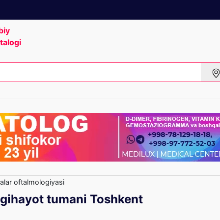
biy
talogi
alar oftalmologiyasi
ngihayot tumani Toshkent