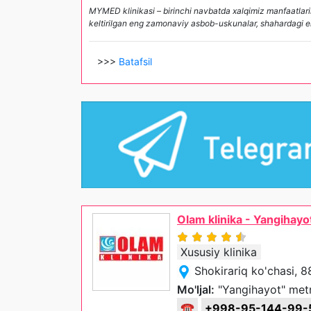
MYMED klinikasi – birinchi navbatda xalqimiz manfaatlarin
keltirilgan eng zamonaviy asbob-uskunalar, shahardagi eng
>>>
Batafsil
Olam klinika - Yangihayot 
Xususiy klinika
Shokirariq ko'chasi, 
Mo'ljal:
"Yangihayot" metr
☎
+998-95-144-99-