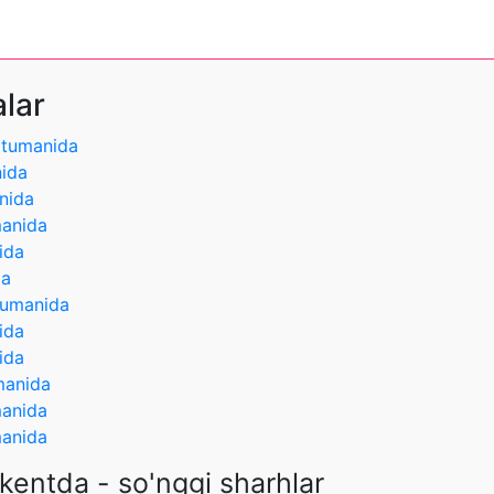
alar
 tumanida
nida
nida
manida
ida
da
tumanida
ida
ida
manida
manida
manida
kentda - so'nggi sharhlar