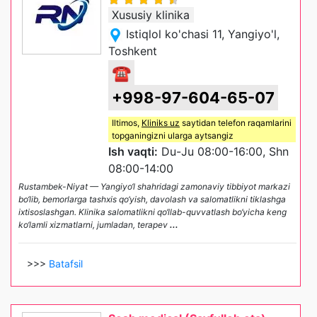
Xususiy klinika
Istiqlol ko'chasi 11, Yangiyo'l,
Toshkent
☎
+998-97-604-65-07
Iltimos,
Kliniks uz
saytidan telefon raqamlarini
topganingizni ularga aytsangiz
Ish vaqti:
Du-Ju 08:00-16:00, Shn
08:00-14:00
Rustambek-Niyat — Yangiyo‘l shahridagi zamonaviy tibbiyot markazi
bo‘lib, bemorlarga tashxis qo‘yish, davolash va salomatlikni tiklashga
ixtisoslashgan. Klinika salomatlikni qo‘llab-quvvatlash bo‘yicha keng
ko‘lamli xizmatlarni, jumladan, terapev
...
>>>
Batafsil