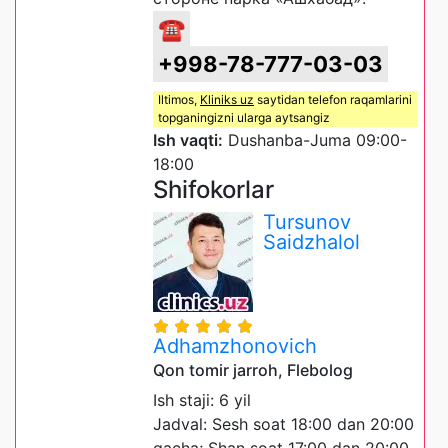
☎
+998-78-777-03-03
Iltimos,
Kliniks uz
saytidan telefon raqamlarini
topganingizni ularga aytsangiz
Ish vaqti:
Dushanba-Juma 09:00-
18:00
Shifokorlar
Tursunov
Saidzhalol
Adhamzhonovich
Qon tomir jarroh, Flebolog
Ish staji: 6 yil
Jadval: Sesh soat 18:00 dan 20:00
gacha; Shan soat 17:00 dan 20:00