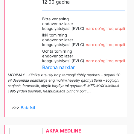
12:00 gacha
Bitta venaning
endovenoz lazer
koagulyatsiyasi (EVLC)
narx qo'ng'iroq orqali
Ikki tomirning
endovenoz lazer
koagulyatsiyasi (EVLC)
narx qo'ng'iroq orqali
Uchta tomirning
endovenoz lazer
koagulyatsiyasi (EVLC)
narx qo'ng'iroq orqali
Barcha narxlar
MEDIMAX – Klinika xususiy ko'p tarmoqli tibbiy markazi – deyarli 20
yil davomida odamlarga eng muhim hayotiy qadriyatlarni – sog'liqni
saqlash, farovonlik, ajoyib kayfiyatni qaytaradi. MEDIMAX klinikasi
1995 yildan boshlab, Respublikada birinchi bo'li
...
>>>
Batafsil
AKFA MEDLINE