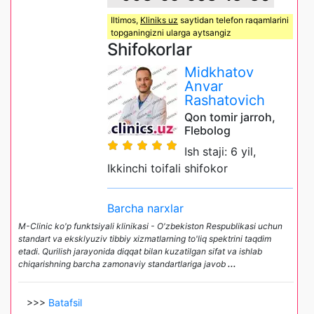
Iltimos,
Kliniks uz
saytidan telefon raqamlarini
topganingizni ularga aytsangiz
Shifokorlar
Midkhatov
Anvar
Rashatovich
Qon tomir jarroh,
Flebolog
Ish staji: 6 yil,
Ikkinchi toifali shifokor
Barcha narxlar
M-Clinic ko'p funktsiyali klinikasi - O'zbekiston Respublikasi uchun
standart va eksklyuziv tibbiy xizmatlarning to'liq spektrini taqdim
etadi. Qurilish jarayonida diqqat bilan kuzatilgan sifat va ishlab
chiqarishning barcha zamonaviy standartlariga javob
...
>>>
Batafsil