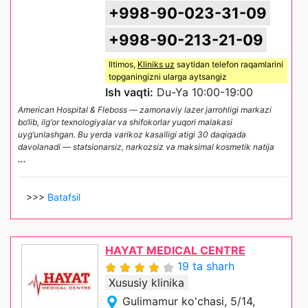
+998-90-023-31-09
+998-90-213-21-09
Iltimos,
Kliniks uz
saytidan telefon raqamlarini
topganingizni ularga aytsangiz
Ish vaqti:
Du-Ya 10:00-19:00
American Hospital & Fleboss — zamonaviy lazer jarrohligi markazi
bo‘lib, ilg‘or texnologiyalar va shifokorlar yuqori malakasi
uyg‘unlashgan. Bu yerda varikoz kasalligi atigi 30 daqiqada
davolanadi — statsionarsiz, narkozsiz va maksimal kosmetik natija
...
>>>
Batafsil
HAYAT MEDICAL CENTRE
19 ta sharh
Xususiy klinika
Gulimamur ko'chasi, 5/14,