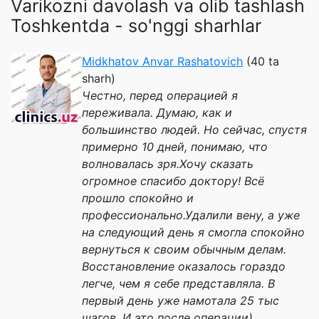
Varikozni davolash va olib tashlash
Toshkentda - so'nggi sharhlar
Midkhatov Anvar Rashatovich
(40 ta
sharh)
Честно, перед операцией я
переживала. Думаю, как и
большинство людей. Но сейчас, спустя
примерно 10 дней, понимаю, что
волновалась зря.Хочу сказать
огромное спасибо доктору! Всё
прошло спокойно и
профессионально.Удалили вену, а уже
на следующий день я смогла спокойно
вернуться к своим обычным делам.
Восстановление оказалось гораздо
легче, чем я себе представляла. В
первый день уже намотала 25 тыс
шагов. И это после операции)