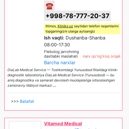
☎
+998-78-777-20-37
Iltimos,
Kliniks uz
saytidan telefon raqamlarini
topganingizni ularga aytsangiz
Ish vaqti:
Dushanba-Shanba
08:00-17:30
Flebolog jarrohning
dastlabki maslahati
narx qo'ng'iroq orqali
Barcha narxlar
DiaLab Medical Service — Toshkentdagi Yunusobod filialidagi klinik-
diagnostik laboratoriya DiaLab Medical Service (Yunusobod) — bu
aniq diagnostika va samarali davolash muolajalariga ixtisoslashgan
zamonaviy tibbiyot markazi
...
>>>
Batafsil
Vitamed Medical