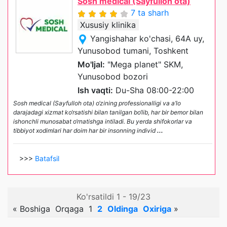
Sosh medical (Sayfulloh ota)
7 ta sharh
Xususiy klinika
Yangishahar ko'chasi, 64A uy,
Yunusobod tumani, Toshkent
Mo'ljal:
"Mega planet" SKM,
Yunusobod bozori
Ish vaqti:
Du-Sha 08:00-22:00
Sosh medical (Sayfulloh ota) o‘zining professionalligi va a’lo
darajadagi xizmat ko‘rsatishi bilan tanilgan bo‘lib, har bir bemor bilan
ishonchli munosabat o‘rnatishga intiladi. Bu yerda shifokorlar va
tibbiyot xodimlari har doim har bir insonning individ
...
>>>
Batafsil
Ko'rsatildi 1 - 19/23
«
Boshiga
Orqaga
1
2
Oldinga
Oxiriga
»