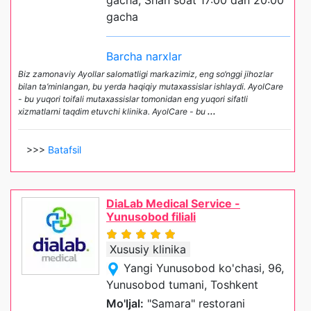
gacha
Barcha narxlar
Biz zamonaviy Ayollar salomatligi markazimiz, eng so‘nggi jihozlar
bilan ta’minlangan, bu yerda haqiqiy mutaxassislar ishlaydi. AyolCare
- bu yuqori toifali mutaxassislar tomonidan eng yuqori sifatli
xizmatlarni taqdim etuvchi klinika. AyolCare - bu
...
>>>
Batafsil
DiaLab Medical Service -
Yunusobod filiali
Xususiy klinika
Yangi Yunusobod ko'chasi, 96,
Yunusobod tumani, Toshkent
Mo'ljal:
"Samara" restorani