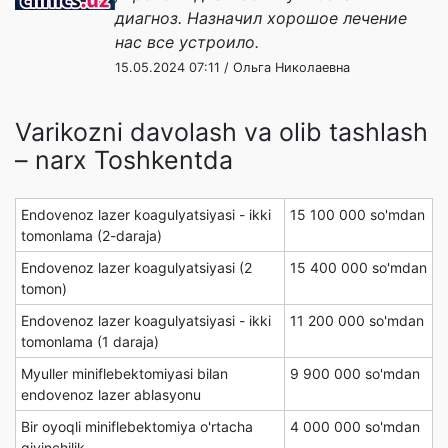
диагноз. Назначил хорошое лечение
нас все устроило.
15.05.2024 07:11 / Ольга Николаевна
Varikozni davolash va olib tashlash
– narx Toshkentda
Endovenoz lazer koagulyatsiyasi - ikki
15 100 000 so'mdan
tomonlama (2-daraja)
Endovenoz lazer koagulyatsiyasi (2
15 400 000 so'mdan
tomon)
Endovenoz lazer koagulyatsiyasi - ikki
11 200 000 so'mdan
tomonlama (1 daraja)
Myuller miniflebektomiyasi bilan
9 900 000 so'mdan
endovenoz lazer ablasyonu
Bir oyoqli miniflebektomiya o'rtacha
4 000 000 so'mdan
qiyinchilik