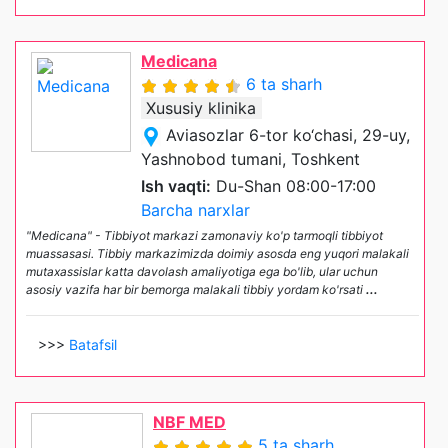
Medicana
6 ta sharh
Xususiy klinika
Aviasozlar 6-tor ko‘chasi, 29-uy,
Yashnobod tumani, Toshkent
Ish vaqti:
Du-Shan 08:00-17:00
Barcha narxlar
"Medicana" - Tibbiyot markazi zamonaviy ko'p tarmoqli tibbiyot
muassasasi. Tibbiy markazimizda doimiy asosda eng yuqori malakali
mutaxassislar katta davolash amaliyotiga ega bo'lib, ular uchun
asosiy vazifa har bir bemorga malakali tibbiy yordam ko'rsati
...
>>>
Batafsil
NBF MED
5 ta sharh