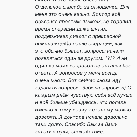
Отдельное спасибо за отношение. Для
меня это очень важно. Доктор всё
объяснял простым языком, не торопил,
время операции даже шутил,
поддерживал диалог с прекрасной
помощницей)а после операции, как
это обычно бывает, вопросы начали
появляться один за другим. ???? И ни
один из моих вопросов не остался без
ответа. А вопросов у меня всегда
очень много. Вот сейчас снова иду
задавать вопросы. Забыла спросить) С
каждым днём чувствую себя всё лучше
и всё больше убеждаюсь, что попала
именно к тому врачу, которому можно
доверять.Я доктора искала довольно
таки долго. Спасибо Вам за Ваши
золотые руки, спокойствие,