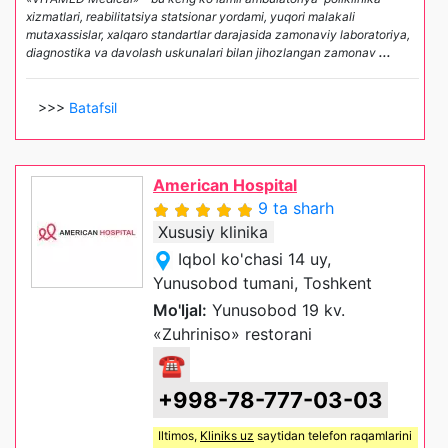
xizmatlari, reabilitatsiya statsionar yordami, yuqori malakali
mutaxassislar, xalqaro standartlar darajasida zamonaviy laboratoriya,
diagnostika va davolash uskunalari bilan jihozlangan zamonav
...
>>>
Batafsil
American Hospital
9 ta sharh
Xususiy klinika
Iqbol ko'chasi 14 uy,
Yunusobod tumani, Toshkent
Mo'ljal:
Yunusobod 19 kv.
«Zuhriniso» restorani
☎
+998-78-777-03-03
Iltimos,
Kliniks uz
saytidan telefon raqamlarini