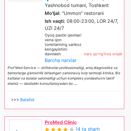
Yashnobod tumani, Toshkent
Mo'ljal:
"Ummon" restorani
Ish vaqti:
08:00-23:00, LOR 24/7,
UZI 24/7
Oyoq pastki qismlari
vena qon
tomirlarining varikoz
kengayishini
davolash
narx qo'ng'iroq orqali
Barcha narxlar
Prof Med Service — shifokorlar professionalligi, aniq diagnostika va
bemorlarga g‘amxo‘rlik birlashgan zamonaviy ko‘p tarmoqli klinika. Biz
kattalar va bolalar salomatligi uchun kompleks yondashuvni taklif
etamiz — dastlabki konsultatsiyadan bo
...
>>>
Batafsil
ProMed Clinic
14 ta sharh