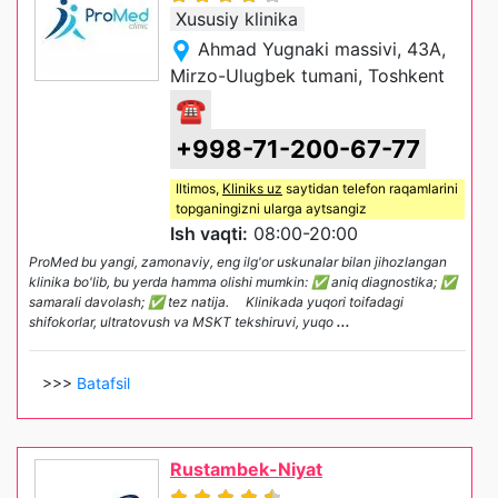
Xususiy klinika
Ahmad Yugnaki massivi, 43A,
Mirzo-Ulugbek tumani, Toshkent
☎
+998-71-200-67-77
Iltimos,
Kliniks uz
saytidan telefon raqamlarini
topganingizni ularga aytsangiz
Ish vaqti:
08:00-20:00
ProMed bu yangi, zamonaviy, eng ilg'or uskunalar bilan jihozlangan
klinika bo'lib, bu yerda hamma olishi mumkin: ✅ aniq diagnostika; ✅
samarali davolash; ✅ tez natija. ⠀ Klinikada yuqori toifadagi
shifokorlar, ultratovush va MSKT tekshiruvi, yuqo
...
>>>
Batafsil
Rustambek-Niyat