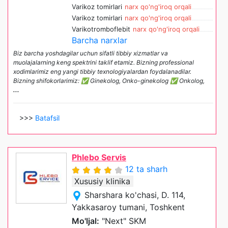
Varikoz tomirlari
narx qo'ng'iroq orqali
Varikoz tomirlari
narx qo'ng'iroq orqali
Varikotromboflebit
narx qo'ng'iroq orqali
Barcha narxlar
Biz barcha yoshdagilar uchun sifatli tibbiy xizmatlar va
muolajalarning keng spektrini taklif etamiz. Bizning professional
xodimlarimiz eng yangi tibbiy texnologiyalardan foydalanadilar.
Bizning shifokorlarimiz: ✅ Ginekolog, Onko-ginekolog ✅ Onkolog,
...
>>>
Batafsil
Phlebo Servis
12 ta sharh
Xususiy klinika
Sharshara ko'chasi, D. 114,
Yakkasaroy tumani, Toshkent
Mo'ljal:
"Next" SKM