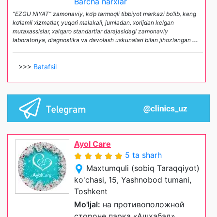
Barcha narxlar
“EZGU NIYAT” zamonaviy, ko‘p tarmoqli tibbiyot markazi bo‘lib, keng
ko‘lamli xizmatlar, yuqori malakali, jumladan, xorijdan kelgan
mutaxassislar, xalqaro standartlar darajasidagi zamonaviy
laboratoriya, diagnostika va davolash uskunalari bilan jihozlangan
...
>>>
Batafsil
Ayol Care
5 ta sharh
Maxtumquli (sobiq Taraqqiyot)
ko'chasi, 15, Yashnobod tumani,
Toshkent
Mo'ljal:
на противоположной
стороне парка «Ашхабад».