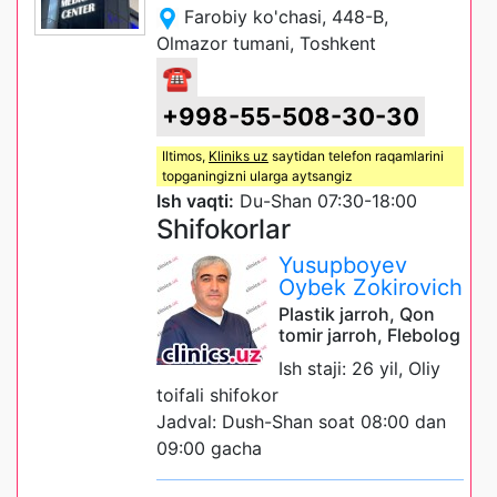
Farobiy ko'chasi, 448-B,
Olmazor tumani, Toshkent
☎
+998-55-508-30-30
Iltimos,
Kliniks uz
saytidan telefon raqamlarini
topganingizni ularga aytsangiz
Ish vaqti:
Du-Shan 07:30-18:00
Shifokorlar
Yusupboyev
Oybek Zokirovich
Plastik jarroh, Qon
tomir jarroh, Flebolog
Ish staji: 26 yil, Oliy
toifali shifokor
Jadval: Dush-Shan soat 08:00 dan
09:00 gacha