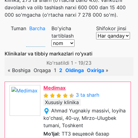
klinika, 273 ta sharh (o'rtacha baho 4.6). Varikozni
davolash va olib tashlash narxi 600 000 dan 15 400
000 so'mgacha (o'rtacha narxi 7 278 000 so'm).
Tuman
Barcha
Bo'yicha
Shifokor jinsi
tartiblash
Klinikalar va tibbiy markazlari ro'yxati
Ko'rsatildi 1 - 19/23
«
Boshiga
Orqaga
1
2
Oldinga
Oxiriga
»
Medimax
3 ta sharh
Xususiy klinika
Ahmad Yugnakiy massivi, loyiha
ko'chasi, 40-uy, Mirzo-Ulugbek
tumani, Toshkent
Mo'ljal:
ТТЗ вещевой базар