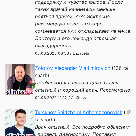
поддержку и чувство юмора. После
таких врачей начинаешь меньше
бояться врачей. ???? Искренне
рекомендую всем, кто ещё
сомневается или откладывает лечение.
Доктору и его команде огромная
благодарность.
06.08.2026 06:56 / Elizaveta
Zolotov Alexander Vladimirovich
(136 ta
sharh)
Профессионал своего дела. Очень
опытный и хороший врач. Рекомендую.
05.08.2026 11:12 / Любовь
Tursunov Saidzhalol Adhamzhonovich
(12
ta sharh)
Врач опытный. Все подробно обьяснил
, провели диагностику. Поставил