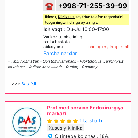
☎
+998-71-255-39-99
Iltimos,
Kliniks uz
saytidan telefon raqamlarini
topganingizni ularga aytsangiz
Ish vaqti:
Du-Ju 10:00-17:00
Varikoz tomirlarining
radiochastota
ablasyonu
narx qo'ng'iroq orqali
Barcha narxlar
- Tibbiy xizmatlar; - Qon tomir jarrohligi; - Proktologiya. Jarrohliksiz
davolash: - Varikoz kasalliklari; - Yaralar; - Gemoroy.
>>>
Batafsil
Prof med service Endoxirurgiya
markazi
1 ta sharh
Xususiy klinika
Oltintepa ko'chasi, 18A,