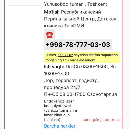
Yunusobod tumani, Toshkent
Mo'ljal:
Республиканский
Перинатальной Центр, Детская
клиника ТашПМИ
☎
+998-78-777-03-03
Iltimos,
Kliniks uz
saytidan telefon raqamlarini
topganingizni ularga aytsangiz
Ish vaqti:
Пн-Сб 08:00-19:00, Вс
10:00-17:00
Лор, терапевт, педиатр,
процедура 24/7
Пн-Сб 08:00-17:00 Озонотерпия
Endovenoz lazer
koagulyatsiyasi
(varikoz tomirlarini
lazer bilan olib
tashlash)
narx qo'ng'iroq orqali
Barcha narxlar