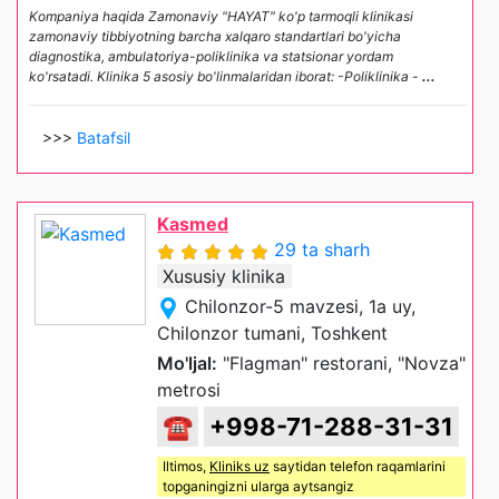
Kompaniya haqida Zamonaviy "HAYAT" ko'p tarmoqli klinikasi
zamonaviy tibbiyotning barcha xalqaro standartlari bo'yicha
diagnostika, ambulatoriya-poliklinika va statsionar yordam
ko'rsatadi. Klinika 5 asosiy bo'linmalaridan iborat: -Poliklinika -
...
>>>
Batafsil
Kasmed
29 ta sharh
Xususiy klinika
Chilonzor-5 mavzesi, 1a uy,
Chilonzor tumani, Toshkent
Mo'ljal:
"Flagman" restorani, "Novza"
metrosi
☎
+998-71-288-31-31
Iltimos,
Kliniks uz
saytidan telefon raqamlarini
topganingizni ularga aytsangiz