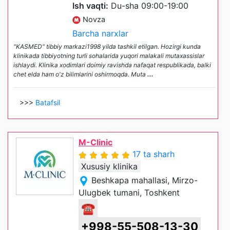
Ish vaqti:
Du-sha 09:00-19:00
Novza
Barcha narxlar
"KASMED" tibbiy markazi1998 yilda tashkil etilgan. Hozirgi kunda
klinikada tibbiyotning turli sohalarida yuqori malakali mutaxassislar
ishlaydi. Klinika xodimlari doimiy ravishda nafaqat respublikada, balki
chet elda ham o'z bilimlarini oshirmoqda. Muta
...
>>>
Batafsil
M-Clinic
17 ta sharh
Xususiy klinika
Beshkapa mahallasi, Mirzo-
Ulugbek tumani, Toshkent
☎
+998-55-508-13-30