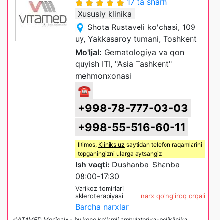
17 ta sharh
Xususiy klinika
Shota Rustaveli ko'chasi, 109
uy, Yakkasaroy tumani, Toshkent
Mo'ljal:
Gematologiya va qon
quyish ITI, "Asia Tashkent"
mehmonxonasi
☎
+998-78-777-03-03
+998-55-516-60-11
Iltimos,
Kliniks uz
saytidan telefon raqamlarini
topganingizni ularga aytsangiz
Ish vaqti:
Dushanba-Shanba
08:00-17:30
Varikoz tomirlari
skleroterapiyasi
narx qo'ng'iroq orqali
Barcha narxlar
«VITAMED Medical» - bu keng ko'lamli ambulatoriya-poliklinika