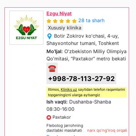
Ezgu Niyat
28 ta sharh
Xususiy klinika
Botir Zokirov ko'chasi, 4-uy,
Shayxontohur tumani, Toshkent
Mo'ljal:
O'zbekiston Milliy Olimpiya
Qo'mitasi, “Paxtakor” metro bekati
☎
+998-78-113-27-92
Iltimos,
Kliniks uz
saytidan telefon raqamlarini
topganingizni ularga aytsangiz
Ish vaqti:
Dushanba-Shanba
08:30-16:00
Paxtakor
Flebolog jarrohning
dastlabki maslahati
narx qo'ng'iroq orqali