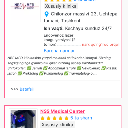
Xususiy klinika
Chilonzor massivi-23, Uchtepa
tumani, Toshkent
Ish vaqti:
Kechayu kunduz 24/7
Endovenoz lazer
koagulyatsiyasi (2
tomon)
narx qo'ng'iroq orqali
Barcha narxlar
NBF MED klinikasida yuqori malakali shifokorlar ishlaydi. Sizning
sog'lig'ingizga g'amxo'rlik qilish bizning asosiy vazifamizdir!
Shifokorlar: ✅ Jarroh ✅ Abdominal jarrohi ✅ Neyroxirurg ✅ Plastik
jarroh ✅ Proktolog ✅ Pulmonolog ✅ Travmatolog-o
...
>>>
Batafsil
NSS Medical Center
5 ta sharh
Xususiy klinika