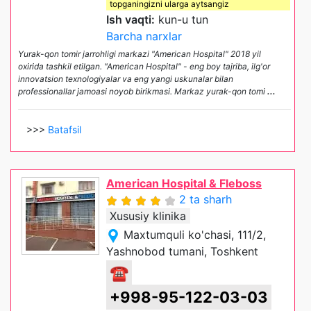
topganingizni ularga aytsangiz
Ish vaqti:
kun-u tun
Barcha narxlar
Yurak-qon tomir jarrohligi markazi "American Hospital" 2018 yil
oxirida tashkil etilgan. "American Hospital" - eng boy tajriba, ilg'or
innovatsion texnologiyalar va eng yangi uskunalar bilan
professionallar jamoasi noyob birikmasi. Markaz yurak-qon tomi
...
>>>
Batafsil
American Hospital & Fleboss
2 ta sharh
Xususiy klinika
Maxtumquli ko'chasi, 111/2,
Yashnobod tumani, Toshkent
☎
+998-95-122-03-03