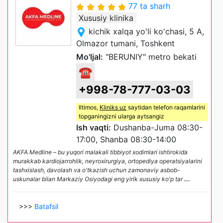
77 ta sharh
Xususiy klinika
kichik xalqa yo'li ko'chasi, 5 A,
Olmazor tumani, Toshkent
Mo'ljal:
"BERUNIY" metro bekati
☎
+998-78-777-03-03
Iltimos,
Kliniks uz
saytidan telefon raqamlarini
topganingizni ularga aytsangiz
Ish vaqti:
Dushanba-Juma 08:30-
17:00, Shanba 08:30-14:00
AKFA Medline – bu yuqori malakali tibbiyot xodimlari ishtirokida
murakkab kardiojarrohlik, neyroxirurgiya, ortopediya operatsiyalarini
tashxislash, davolash va o'tkazish uchun zamonaviy asbob-
uskunalar bilan Markaziy Osiyodagi eng yirik xususiy ko'p tar
...
>>>
Batafsil