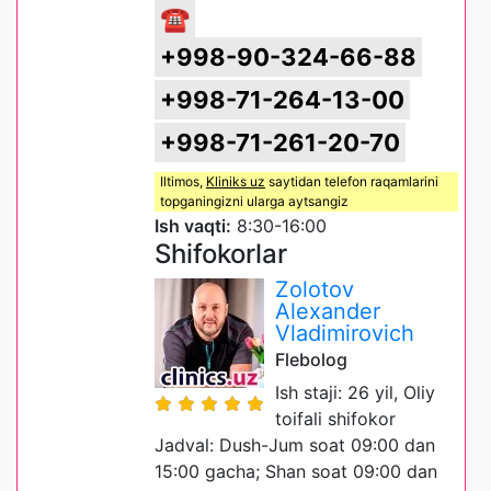
☎
+998-90-324-66-88
+998-71-264-13-00
+998-71-261-20-70
Iltimos,
Kliniks uz
saytidan telefon raqamlarini
topganingizni ularga aytsangiz
Ish vaqti:
8:30-16:00
Shifokorlar
Zolotov
Alexander
Vladimirovich
Flebolog
Ish staji: 26 yil, Oliy
toifali shifokor
Jadval: Dush-Jum soat 09:00 dan
15:00 gacha; Shan soat 09:00 dan