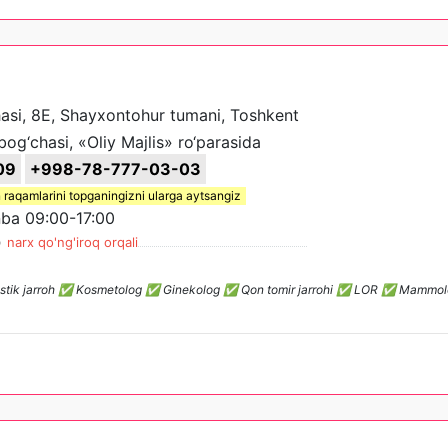
asi, 8E, Shayxontohur tumani, Toshkent
bog‘chasi, «Oliy Majlis» ro‘parasida
09
+998-78-777-03-03
 raqamlarini topganingizni ularga aytsangiz
ba 09:00-17:00
)
narx qo'ng'iroq orqali
: ✅ Plastik jarroh ✅ Kosmetolog ✅ Ginekolog ✅ Qon tomir jarrohi ✅ LOR ✅ Mam