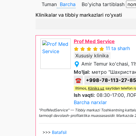
Tuman
Barcha
Bo'yicha tartiblash
Klinikalar va tibbiy markazlari ro'yxati
Prof Med Service
11 ta sharh
Xususiy klinika
Amir Temur ko'chasi, 1
Mo'ljal:
метро "Шахристан"
☎
+998-78-113-27-85
Iltimos,
Kliniks uz
saytidan telefon r
Ish vaqti:
08:30-17:00, ЛОР
Barcha narxlar
"ProfMedService" — Tibbiy markazi Toshkentning kattala
tarmoqli davolash-profilaktika muassasasidir. Markazda 20
>>>
Batafsil