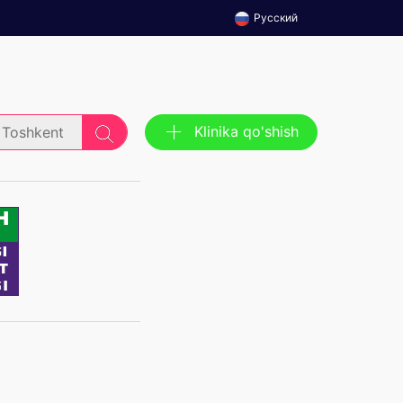
Русский
Klinika qo'shish
Toshkent