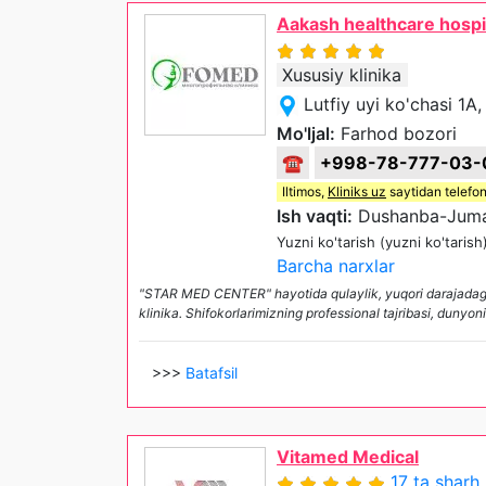
Aakash healthcare hospi
Xususiy klinika
Lutfiy uyi ko'chasi 1
Mo'ljal:
Farhod bozori
☎
+998-78-777-03-
Iltimos,
Kliniks uz
saytidan telefon
Ish vaqti:
Dushanba-Juma 
Yuzni ko'tarish (yuzni ko'tarish
Barcha narxlar
"STAR MED CENTER" hayotida qulaylik, yuqori darajadagi 
klinika. Shifokorlarimizning professional tajribasi, dunyon
>>>
Batafsil
Vitamed Medical
17 ta sharh