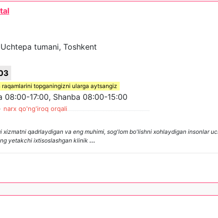
tal
A, Uchtepa tumani, Toshkent
03
 raqamlarini topganingizni ularga aytsangiz
08:00-17:00, Shanba 08:00-15:00
)
narx qo'ng'iroq orqali
xizmatni qadrlaydigan va eng muhimi, sog'lom bo'lishni xohlaydigan insonlar uc
ing yetakchi ixtisoslashgan klinik
...