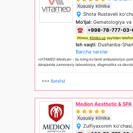
Xususiy klinika
Shota Rustaveli ko'ch
Mo'ljal:
Gematologiya va q
☎
+998-78-777-03-
Iltimos,
Kliniks uz
saytidan telefon
Ish vaqti:
Dushanba-Shan
Barcha narxlar
«VITAMED Medical» - bu keng ko'lamli ambulatoriya-poliklin
darajasida zamonaviy laboratoriya, diagnostika va davol
>>>
Batafsil
Medion Aesthetic & SPA
Xususiy klinika
Zulfiyaxonim ko'chasi