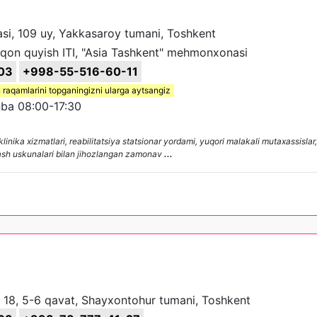
asi, 109 uy, Yakkasaroy tumani, Toshkent
on quyish ITI, "Asia Tashkent" mehmonxonasi
03
+998-55-516-60-11
 raqamlarini topganingizni ularga aytsangiz
ba 08:00-17:30
ika xizmatlari, reabilitatsiya statsionar yordami, yuqori malakali mutaxassislar,
ash uskunalari bilan jihozlangan zamonav
...
, 18, 5-6 qavat, Shayxontohur tumani, Toshkent