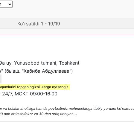
Ko'rsatildi 1 - 19/19
19a uy, Yunusobod tumani, Toshkent
 (бывш. "Хабиба Абдуллаева")
aqamlarini topganingizni ularga aytsangiz
 24/7, МСКТ 09:00-16:00
r va bolalar aholisiga hamda poytaxtimiz mehmonlariga tibbiy yordam ko'rsatuv
 dan ortiq shifokor va 30 dan ortiq tibbiyot
...