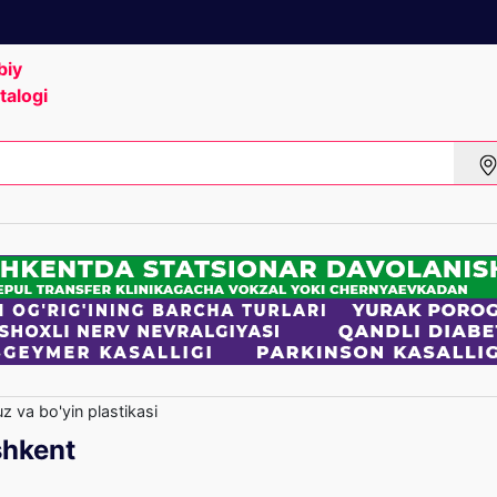
biy
talogi
z va bo'yin plastikasi
shkent