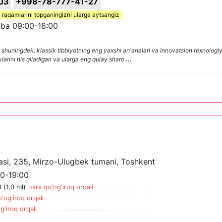
03
+998-78-777-41-27
 raqamlarini topganingizni ularga aytsangiz
ba 09:00-18:00
shuningdek, klassik tibbiyotning eng yaxshi an'analari va innovatsion texnologiy
klarini his qiladigan va ularga eng qulay sharo
...
hasi, 235, Mirzo-Ulugbek tumani, Toshkent
0-19:00
 (1,0 ml)
narx qo'ng'iroq orqali
'ng'iroq orqali
g'iroq orqali