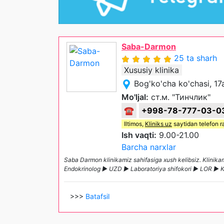
Saba-Darmon
25 ta sharh
Xususiy klinika
Bog'ko'cha ko'chasi, 17
Mo'ljal:
ст.м. "Тинчлик"
☎
+998-78-777-03-0
Iltimos,
Kliniks uz
saytidan telefon r
Ish vaqti:
9.00-21.00
Barcha narxlar
Saba Darmon klinikamiz sahifasiga xush kelibsiz. Klinik
Endokrinolog ► UZD ► Laboratoriya shifokori ► LOR ► K
>>>
Batafsil