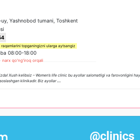
2-uy, Yashnobod tumani, Toshkent
si
54
 raqamlarini topganingizni ularga aytsangiz
ba 08:00-18:00
)
narx qo'ng'iroq orqali
zda! Xush kelibsiz – Women’s life clinic bu ayollar salomatligi va farovonligini h
soslashgan klinikadir. Biz ayollar
...