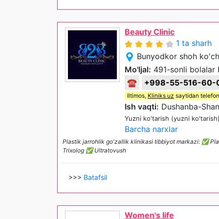
Beauty Clinic
1 ta sharh
Bunyodkor shoh ko'ch
Mo'ljal:
491-sonli bolalar 
☎
+998-55-516-60-
Iltimos,
Kliniks uz
saytidan telefon
Ish vaqti:
Dushanba-Shan
Yuzni ko'tarish (yuzni ko'tarish
Barcha narxlar
Plastik jarrohlik go'zallik klinikasi tibbiyot markazi
Trixolog ✅ Ultratovush
>>>
Batafsil
Women's life