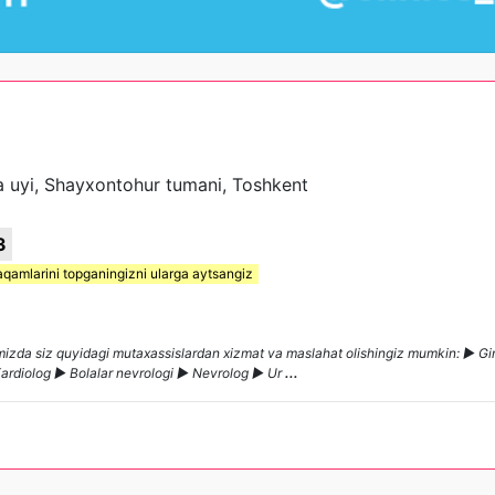
a uyi, Shayxontohur tumani, Toshkent
3
aqamlarini topganingizni ularga aytsangiz
amizda siz quyidagi mutaxassislardan xizmat va maslahat olishingiz mumkin: ► G
ardiolog ► Bolalar nevrologi ► Nevrolog ► Ur
...