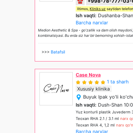
☎
+998-78-777-03-
Iltimos,
Kliniks uz
saytidan telefon
Ish vaqti:
Dushanba-Shan
Barcha narxlar
Medion Aesthetic & Spa - go'zallik va dam olish maydoni, 
kombinatsiyasi. Bu erda siz har bir bemorning xohish-ista
>>>
Batafsil
Case Nova
1 ta sharh
Xususiy klinika
Buyuk Ipak yo'li ko'c
Ish vaqti:
Dush-Shan 10:0
Yuz konturli plastik Juvederm 3
Teoxan RHA 2.1 / 3.1 ml
narx qo
Teoxan RHA 4, 1,2 ml
narx qo'n
Barcha narxlar