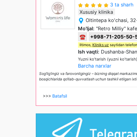
3 ta sharh
Xususiy klinika
Oltintepa ko'chasi, 3
Mo'ljal:
"Retro Milliy" kafe
☎
+998-71-205-50-
Iltimos,
Kliniks uz
saytidan telefon
Ish vaqti:
Dushanba-Shan
Yuzni ko'tarish (yuzni ko'tarish
Barcha narxlar
Sog‘lig‘ingiz va farovonligingiz – bizning diqqat markazimi
bosqichlarida qo‘llab-quvvatlash uchun tashkil etilgan ixti
>>>
Batafsil