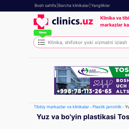
Bosh sahifa
Barcha klinikalar
Yangiliklar
Klinika va tib
markazlar ka
Tibbiy markazlar va klinikalar
Plastik jarrohlik
Yu
Yuz va bo'yin plastikasi To