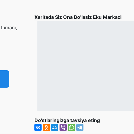
Xaritada Siz Ona Bo’lasiz Eku Markazi
 tumani,
Do'stlaringizga tavsiya eting