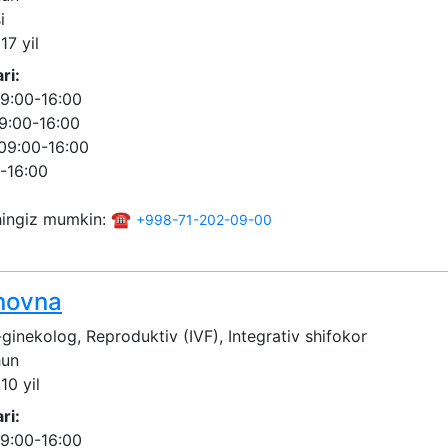
i
17 yil
ri:
9:00-16:00
9:00-16:00
09:00-16:00
-16:00
shingiz mumkin: ☎️
+998-71-202-09-00
novna
ginekolog, Reproduktiv (IVF), Integrativ shifokor
hun
10 yil
ri:
9:00-16:00