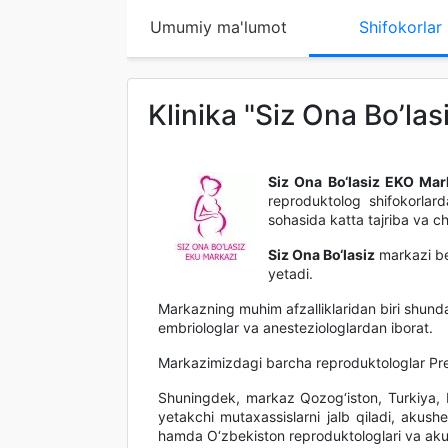
Umumiy ma'lumot
Shifokorlar
Klinika "Siz Ona Bo’la
Siz Ona Bo‘lasiz EKO Mar
reproduktolog shifokorlard
sohasida katta tajriba va ch
Siz Ona Bo‘lasiz
markazi be
yetadi.
Markazning muhim afzalliklaridan biri shunda
embriologlar va anesteziologlardan iborat.
Markazimizdagi barcha reproduktologlar Preven
Shuningdek, markaz Qozog‘iston, Turkiya, 
yetakchi mutaxassislarni jalb qiladi, akush
hamda O‘zbekiston reproduktologlari va aku