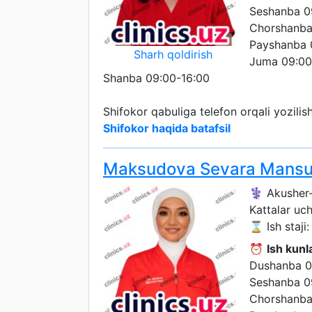
Seshanba 0
Chorshanba
Payshanba 
Sharh qoldirish
Juma 09:00
Shanba 09:00-16:00
Shifokor qabuliga telefon orqali yozili
Shifokor haqida batafsil
Maksudova Sevara Mansu
⚕️ Akusher-
Kattalar uc
⌛ Ish staji: 
⏰
Ish kunla
Dushanba 0
Seshanba 0
Chorshanba