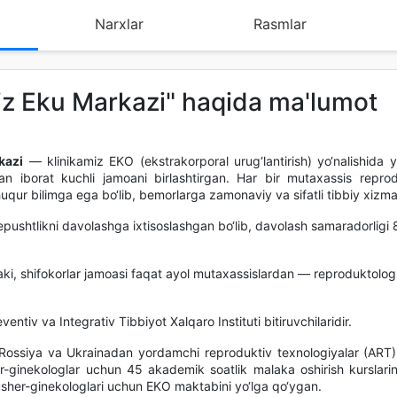
Narxlar
Rasmlar
siz Eku Markazi" haqida ma'lumot
kazi
— klinikamiz EKO (ekstrakorporal urug‘lantirish) yo‘nalishida y
an iborat kuchli jamoani birlashtirgan. Har bir mutaxassis reprod
uqur bilimga ega bo‘lib, bemorlarga zamonaviy va sifatli tibbiy xizma
pushtlikni davolashga ixtisoslashgan bo‘lib, davolash samaradorlig
ki, shifokorlar jamoasi faqat ayol mutaxassislardan — reproduktologl
tiv va Integrativ Tibbiyot Xalqaro Instituti bitiruvchilaridir.
Rossiya va Ukrainadan yordamchi reproduktiv texnologiyalar (ART) 
er-ginekologlar uchun 45 akademik soatlik malaka oshirish kurslarini
sher-ginekologlari uchun EKO maktabini yo‘lga qo‘ygan.