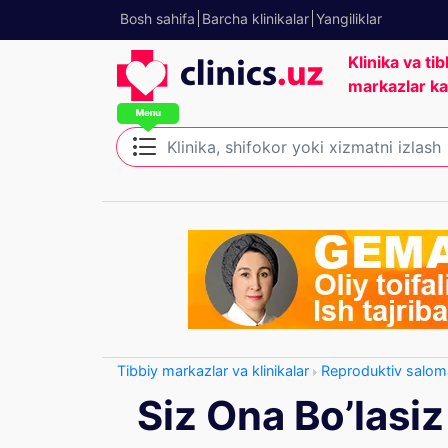
Bosh sahifa
Barcha klinikalar
Yangiliklar
Klinika va tib
markazlar ka
Tibbiy markazlar va klinikalar
Reproduktiv saloma
Siz Ona Bo’lasi