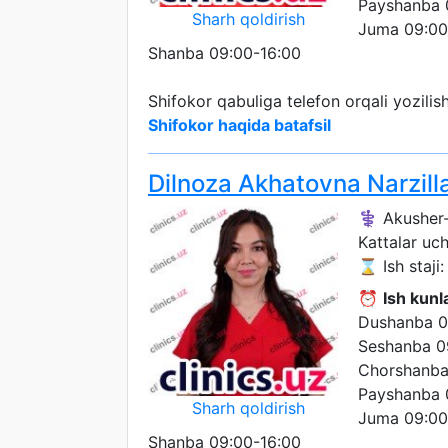
Payshanba 
Sharh qoldirish
Juma 09:00
Shanba 09:00-16:00
Shifokor qabuliga telefon orqali yozili
Shifokor haqida batafsil
Dilnoza Akhatovna Narzil
⚕️ Akusher-
Kattalar uc
⌛ Ish staji: 
⏰
Ish kunla
Dushanba 0
Seshanba 0
Chorshanba
Payshanba 
Sharh qoldirish
Juma 09:00
Shanba 09:00-16:00