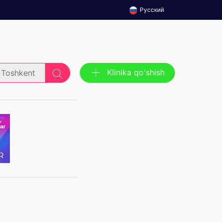
Русский
Klinika qo'shish
Toshkent