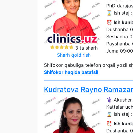
PhD darajas
⌛ Ish staji: 
⏰
Ish kunla
Dushanba 0
Seshanba 0
Payshanba 
3 ta sharh
Juma 09:00
Sharh qoldirish
Shifokor qabuliga telefon orqali yozili
Shifokor haqida batafsil
Kudratova Rayno Ramaza
⚕️ Akusher-
Kattalar uc
⌛ Ish staji: 
⏰
Ish kunla
Dushanba 0