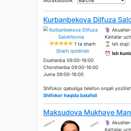
Mutaxassislik
Kurbanbekova Dilfuza Sal
⚕️ Akusher-
Kattalar uc
1 ta sharh
⌛ Ish staji:
Sharh qoldirish
⏰
Ish kunla
Dushanba 09:00-16:00
Chorshanba 09:00-16:00
Juma 09:00-16:00
Shifokor qabuliga telefon orqali yozili
Shifokor haqida batafsil
Maksudova Mukhaye Man
⚕️ Akusher-
Kattalar uc