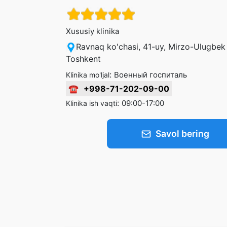
Xususiy klinika
Ravnaq ko'chasi, 41-uy, Mirzo-Ulugbek
Toshkent
:
Военный госпиталь
Klinika mo'ljal
☎
+998-71-202-09-00
:
09:00-17:00
Klinika ish vaqti
Savol bering