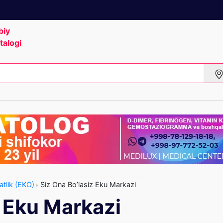
biy
talogi
tlik (EKO)
Siz Ona Bo’lasiz Eku Markazi
z Eku Markazi