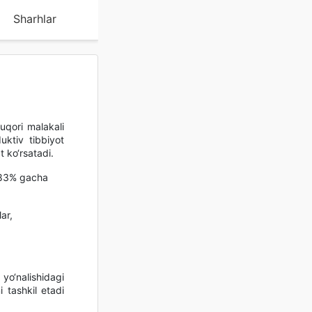
Sharhlar
uqori malakali
uktiv tibbiyot
t ko‘rsatadi.
i 83% gacha
ar,
yo‘nalishidagi
 tashkil etadi