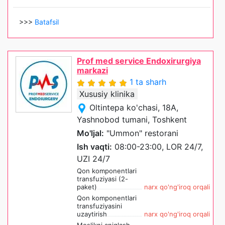
>>>
Batafsil
Prof med service Endoxirurgiya
markazi
1 ta sharh
Xususiy klinika
Oltintepa ko'chasi, 18A,
Yashnobod tumani, Toshkent
Mo'ljal:
"Ummon" restorani
Ish vaqti:
08:00-23:00, LOR 24/7,
UZI 24/7
Qon komponentlari
transfuziyasi (2-
paket)
narx qo'ng'iroq orqali
Qon komponentlari
transfuziyasini
uzaytirish
narx qo'ng'iroq orqali