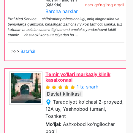
Moslikni aniqlash
(QMKda)
narx qo'ng'iroq orqali
Barcha narxlar
Prof Med Service — shifokorlar professionalligi, aniq diagnostika va
bemorlarga g‘amxo‘rlik birlashgan zamonaviy ko‘p tarmoqli klinika. Biz
kattalar va bolalar salomatligi uchun kompleks yondashuvni taklif
etamiz — dastlabki konsultatsiyadan bo
...
>>>
Batafsil
Temir yo'llari markaziy klinik
kasalxonasi
1 ta sharh
Davlat klinikasi
Taraqqiyot ko'chasi 2-proyezd,
12A uy, Yashnobod tumani,
Toshkent
Mo'ljal:
Ashxobod ko'ngilochar
bog'i