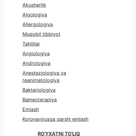
Akusherlik
Algologiya
Allergologiya
Muqobil tibbiyot
Tahlillar
Angiologiya
Andrologiya
Anesteziologiya va
reanimatologiya
Bakteriologiya
Balneoterapiya
Emlash
Koronavirusga qarshi emlash
RO'YXATNI TO'LIQ