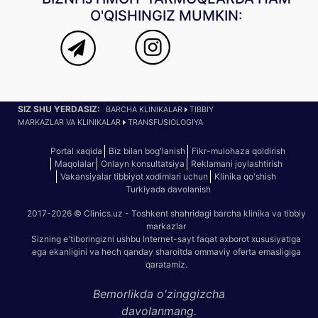
O'QISHINGIZ MUMKIN:
SIZ SHU YERDASIZ:
BARCHA KLINIKALAR
TIBBIY
MARKAZLAR VA KLINIKALAR
TRANSFUSIOLOGIYA
Portal xaqida
Biz bilan bog'lanish
Fikr-mulohaza qoldirish
Maqolalar
Onlayn konsultatsiya
Reklamani joylashtirish
Vakansiyalar tibbiyot xodimlari uchun
Klinika qo'shish
Turkiyada davolanish
2017-2026 © Clinics.uz - Toshkent shahridagi barcha klinika va tibbiy
markazlar
Sizning e'tiboringizni ushbu Internet-sayt faqat axborot xususiyatiga
ega ekanligini va hech qanday sharoitda ommaviy oferta emasligiga
qaratamiz.
Bemorlikda o'zinggizcha
davolanmang.