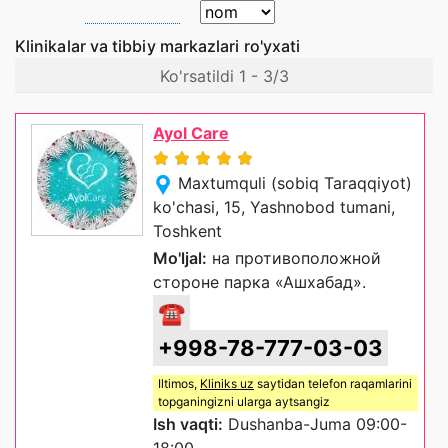
Klinikalar va tibbiy markazlari ro'yxati
Ko'rsatildi 1 - 3/3
Ayol Care
Maxtumquli (sobiq Taraqqiyot)
ko'chasi, 15, Yashnobod tumani,
Toshkent
Mo'ljal:
на противоположной
стороне парка «Ашхабад».
☎
+998-78-777-03-03
Iltimos,
Kliniks uz
saytidan telefon raqamlarini
topganingizni ularga aytsangiz
Ish vaqti:
Dushanba-Juma 09:00-