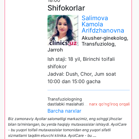
18:00
Shifokorlar
Salimova
Kamola
Arifdzhanovna
Akusher-ginekolog,
Transfuziolog,
Jarroh
Ish staji: 18 yil, Birinchi toifali
shifokor
Jadval: Dush, Chor, Jum soat
10:00 dan 15:00 gacha
Transfuziologning
dastlabki maslahati
narx qo'ng'iroq orqali
Barcha narxlar
Biz zamonaviy Ayollar salomatligi markazimiz, eng so‘nggi jihozlar
bilan ta’minlangan, bu yerda haqiqiy mutaxassislar ishlaydi. AyolCare
- bu yuqori toifali mutaxassislar tomonidan eng yuqori sifatli
xizmatlarni taqdim etuvchi klinika. AyolCare - bu
...