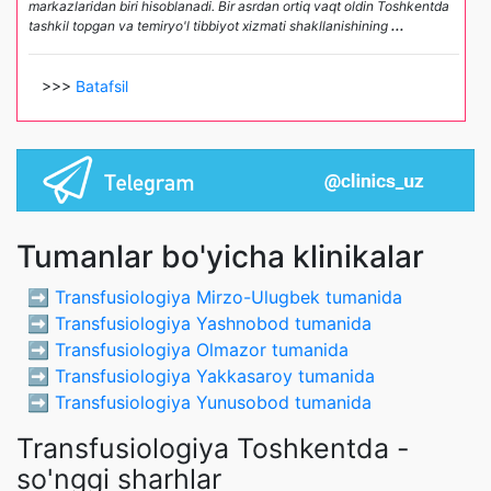
markazlaridan biri hisoblanadi. Bir asrdan ortiq vaqt oldin Toshkentda
tashkil topgan va temiryo'l tibbiyot xizmati shakllanishining
...
>>>
Batafsil
Tumanlar bo'yicha klinikalar
➡️
Transfusiologiya Mirzo-Ulugbek tumanida
➡️
Transfusiologiya Yashnobod tumanida
➡️
Transfusiologiya Olmazor tumanida
➡️
Transfusiologiya Yakkasaroy tumanida
➡️
Transfusiologiya Yunusobod tumanida
Transfusiologiya Toshkentda -
so'nggi sharhlar