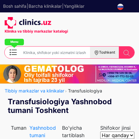
Bosh sahifa
Barcha klinikalar
Yangiliklar
Klinika va tibbiy
markazlar katalogi
Toshkent
Tibbiy markazlar va klinikalar
Transfusiologiya
Transfusiologiya Yashnobod
tumani Toshkent
Tuman
Yashnobod
Bo'yicha
Shifokor jinsi
tumani
tartiblash