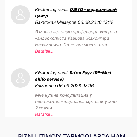
Klinikaning nomi:
OSIYO - медицинский
центр
Бахитжан Мамедов
06.08.2026 13:18
Я много лет знаю профессора хирурга
-эндоскописта Узакова Жахонгира
Низамовича. Он лечил моего отца....
Batafsil...
Klinikaning nomi:
Ra'no Fayz (RF-Med
shifo servise)
Комарова
06.08.2026 08:16
Мне нужна консультация у
невропотолога.сделала мрт шеи у мне
2 грэжи
Batafsil...
BIZNI IJTIMOIY TARMOQLARDA HAM