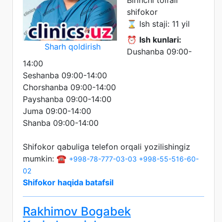
Birinchi toifali
shifokor
⌛ Ish staji: 11 yil
⏰
Ish kunlari:
Sharh qoldirish
Dushanba 09:00-
14:00
Seshanba 09:00-14:00
Chorshanba 09:00-14:00
Payshanba 09:00-14:00
Juma 09:00-14:00
Shanba 09:00-14:00
Shifokor qabuliga telefon orqali yozilishingiz
mumkin: ☎️
+998-78-777-03-03
+998-55-516-60-
02
Shifokor haqida batafsil
Rakhimov Bogabek