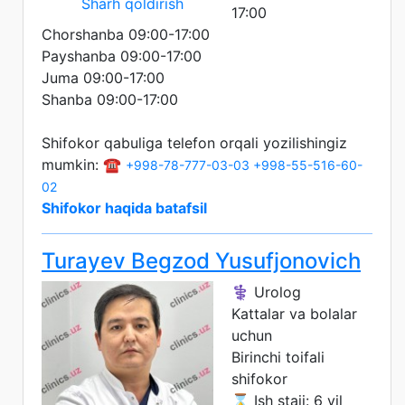
Sharh qoldirish
17:00
Chorshanba 09:00-17:00
Payshanba 09:00-17:00
Juma 09:00-17:00
Shanba 09:00-17:00
Shifokor qabuliga telefon orqali yozilishingiz
mumkin: ☎️
+998-78-777-03-03
+998-55-516-60-
02
Shifokor haqida batafsil
Turayev Begzod Yusufjonovich
⚕️ Urolog
Kattalar va bolalar
uchun
Birinchi toifali
shifokor
⌛ Ish staji: 6 yil