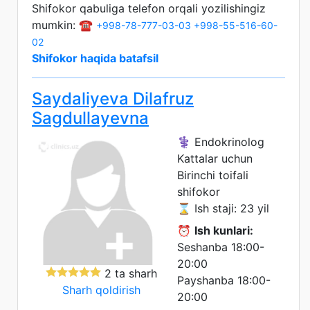
Shifokor qabuliga telefon orqali yozilishingiz
mumkin: ☎️
+998-78-777-03-03
+998-55-516-60-
02
Shifokor haqida batafsil
Saydaliyeva Dilafruz
Sagdullayevna
⚕️ Endokrinolog
Kattalar uchun
Birinchi toifali
shifokor
⌛ Ish staji: 23 yil
⏰
Ish kunlari:
Seshanba 18:00-
20:00
2 ta sharh
Payshanba 18:00-
Sharh qoldirish
20:00