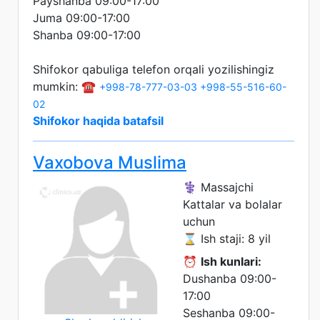
Payshanba 09:00-17:00
Juma 09:00-17:00
Shanba 09:00-17:00
Shifokor qabuliga telefon orqali yozilishingiz
mumkin: ☎️
+998-78-777-03-03
+998-55-516-60-
02
Shifokor haqida batafsil
Vaxobova Muslima
⚕️ Massajchi
Kattalar va bolalar
uchun
⌛ Ish staji: 8 yil
⏰
Ish kunlari:
Dushanba 09:00-
17:00
Seshanba 09:00-