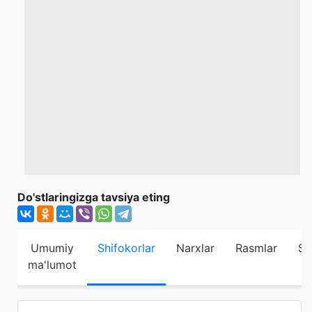
Do'stlaringizga tavsiya eting
Umumiy
Shifokorlar
Narxlar
Rasmlar
Sh
ma'lumot