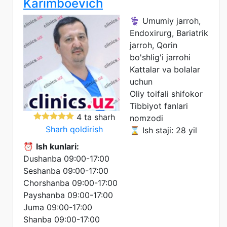
Karimboevich
⚕️ Umumiy jarroh,
Endoxirurg, Bariatrik
jarroh, Qorin
bo'shlig'i jarrohi
Kattalar va bolalar
uchun
Oliy toifali shifokor
Tibbiyot fanlari
4 ta sharh
nomzodi
Sharh qoldirish
⌛ Ish staji: 28 yil
⏰
Ish kunlari:
Dushanba 09:00-17:00
Seshanba 09:00-17:00
Chorshanba 09:00-17:00
Payshanba 09:00-17:00
Juma 09:00-17:00
Shanba 09:00-17:00