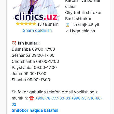
Kattalar va bolalar
uchun
Oliy toifali shifokor
Bosh shifokor
15 ta sharh
⌛ Ish staji: 46 yil
Sharh qoldirish
✓ Uyga chiqish
⏰
Ish kunlari:
Dushanba 09:00-17:00
Seshanba 09:00-17:00
Chorshanba 09:00-17:00
Payshanba 09:00-17:00
Juma 09:00-17:00
Shanba 09:00-17:00
Shifokor qabuliga telefon orqali yozilishingiz
mumkin: ☎️
+998-78-777-03-03
+998-55-516-60-
02
Shifokor haqida batafsil