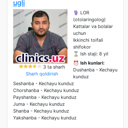
ugli
⚕️ LOR
(otolaringolog)
Kattalar va bolalar
uchun
Ikkinchi toifali
shifokor
⌛ Ish staji: 8 yil
⏰
Ish kunlari:
3 ta sharh
Dushanba - Kechayu
Sharh qoldirish
kunduz
Seshanba - Kechayu kunduz
Chorshanba - Kechayu kunduz
Payshanba - Kechayu kunduz
Juma - Kechayu kunduz
Shanba - Kechayu kunduz
Yakshanba - Kechayu kunduz