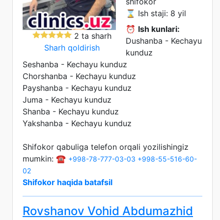
shifokor
⌛ Ish staji: 8 yil
⏰
Ish kunlari:
2 ta sharh
Dushanba - Kechayu
Sharh qoldirish
kunduz
Seshanba - Kechayu kunduz
Chorshanba - Kechayu kunduz
Payshanba - Kechayu kunduz
Juma - Kechayu kunduz
Shanba - Kechayu kunduz
Yakshanba - Kechayu kunduz
Shifokor qabuliga telefon orqali yozilishingiz
mumkin: ☎️
+998-78-777-03-03
+998-55-516-60-
02
Shifokor haqida batafsil
Rovshanov Vohid Abdumazhid