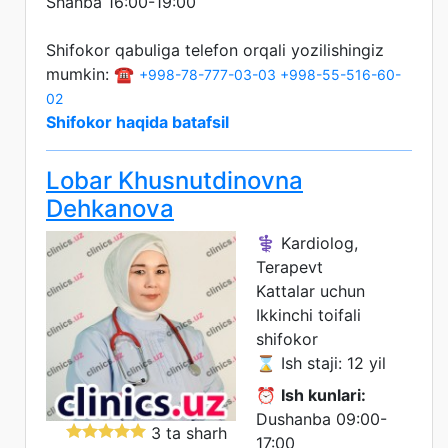
Shanba 16:00-19:00
Shifokor qabuliga telefon orqali yozilishingiz
mumkin: ☎️
+998-78-777-03-03
+998-55-516-60-
02
Shifokor haqida batafsil
Lobar Khusnutdinovna
Dehkanova
⚕️ Kardiolog,
Terapevt
Kattalar uchun
Ikkinchi toifali
shifokor
⌛ Ish staji: 12 yil
⏰
Ish kunlari:
Dushanba 09:00-
3 ta sharh
17:00