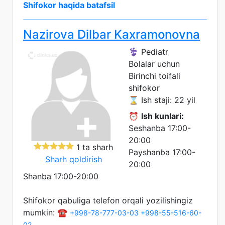
Shifokor haqida batafsil
Nazirova Dilbar Kaxramonovna
⚕️ Pediatr
Bolalar uchun
Birinchi toifali
shifokor
⌛ Ish staji: 22 yil
⏰
Ish kunlari:
Seshanba 17:00-
20:00
1 ta sharh
Payshanba 17:00-
Sharh qoldirish
20:00
Shanba 17:00-20:00
Shifokor qabuliga telefon orqali yozilishingiz
mumkin: ☎️
+998-78-777-03-03
+998-55-516-60-
02