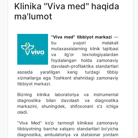
Klinika "Viva med" haqida
ma'lumot
"Viva med" tibbiyot markazi
—
bu yuqori malakali
mutaxassislarning klinik tajribasi
va ilg'or texnologiyalardan
foydalangan holda zamonaviy
davolash-profilaktika standartlari
asosida yaratilgan keng turdagi tibbiy
xizmatlarga ega Toshkent shahridagi zamonaviy
tibbiyot markazi.
Bizning klinika laboratoriya va instrumental
diagnostika bilan davolash va diagnostika
markazini, shuningdek, shifoxonani o'z ichiga
oladi.
"Viva Med" ko'p tarmoqli klinikasi zamonaviy
tibbiyotning barcha xalqaro standartlari bo'yicha
diagnostika, ambulatoriya va statsionar yordam