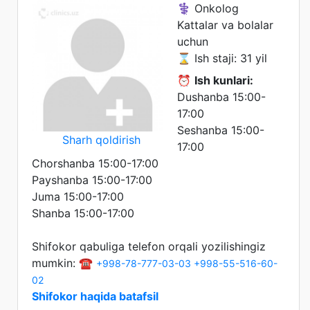
⚕️ Onkolog
Kattalar va bolalar
uchun
⌛ Ish staji: 31 yil
⏰
Ish kunlari:
Dushanba 15:00-
17:00
Seshanba 15:00-
Sharh qoldirish
17:00
Chorshanba 15:00-17:00
Payshanba 15:00-17:00
Juma 15:00-17:00
Shanba 15:00-17:00
Shifokor qabuliga telefon orqali yozilishingiz
mumkin: ☎️
+998-78-777-03-03
+998-55-516-60-
02
Shifokor haqida batafsil