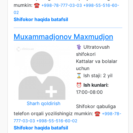
mumkin: ☎️
+998-78-777-03-03
+998-55-516-60-
02
Shifokor haqida batafsil
Muxammadjonov Maxmudjon
⚕️ Ultratovush
shifokori
Kattalar va bolalar
uchun
⌛ Ish staji: 2 yil
⏰
Ish kunlari:
17:00-08:00
Sharh qoldirish
Shifokor qabuliga
telefon orqali yozilishingiz mumkin: ☎️
+998-78-
777-03-03
+998-55-516-60-02
Shifokor haqida batafsil