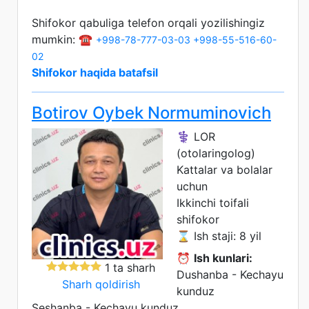
Shifokor qabuliga telefon orqali yozilishingiz
mumkin: ☎️
+998-78-777-03-03
+998-55-516-60-
02
Shifokor haqida batafsil
Botirov Oybek Normuminovich
⚕️ LOR
(otolaringolog)
Kattalar va bolalar
uchun
Ikkinchi toifali
shifokor
⌛ Ish staji: 8 yil
⏰
Ish kunlari:
1 ta sharh
Dushanba - Kechayu
Sharh qoldirish
kunduz
Seshanba - Kechayu kunduz