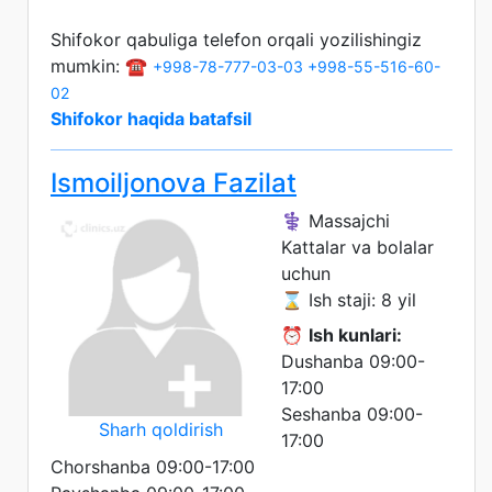
Shifokor qabuliga telefon orqali yozilishingiz
mumkin: ☎️
+998-78-777-03-03
+998-55-516-60-
02
Shifokor haqida batafsil
Ismoiljonova Fazilat
⚕️ Massajchi
Kattalar va bolalar
uchun
⌛ Ish staji: 8 yil
⏰
Ish kunlari:
Dushanba 09:00-
17:00
Seshanba 09:00-
Sharh qoldirish
17:00
Chorshanba 09:00-17:00