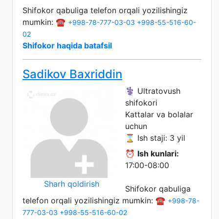
Shifokor qabuliga telefon orqali yozilishingiz
mumkin: ☎️
+998-78-777-03-03
+998-55-516-60-
02
Shifokor haqida batafsil
Sadikov Baxriddin
⚕️ Ultratovush
shifokori
Kattalar va bolalar
uchun
⌛ Ish staji: 3 yil
⏰
Ish kunlari:
17:00-08:00
Sharh qoldirish
Shifokor qabuliga
telefon orqali yozilishingiz mumkin: ☎️
+998-78-
777-03-03
+998-55-516-60-02