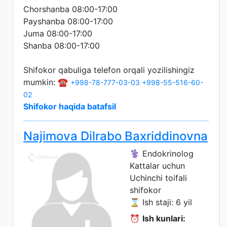
Chorshanba 08:00-17:00
Payshanba 08:00-17:00
Juma 08:00-17:00
Shanba 08:00-17:00
Shifokor qabuliga telefon orqali yozilishingiz
mumkin: ☎️
+998-78-777-03-03
+998-55-516-60-
02
Shifokor haqida batafsil
Najimova Dilrabo Baxriddinovna
⚕️ Endokrinolog
Kattalar uchun
Uchinchi toifali
shifokor
⌛ Ish staji: 6 yil
⏰
Ish kunlari: