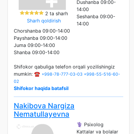
Dushanba 09:00-
14:00
2 ta sharh
Seshanba 09:00-
Sharh qoldirish
14:00
Chorshanba 09:00-14:00
Payshanba 09:00-14:00
Juma 09:00-14:00
Shanba 09:00-14:00
Shifokor qabuliga telefon orqali yozilishingiz
mumkin: ☎️
+998-78-777-03-03
+998-55-516-60-
02
Shifokor haqida batafsil
Nakibova Nargiza
Nematullayevna
⚕️ Psixolog
Kattalar va bolalar