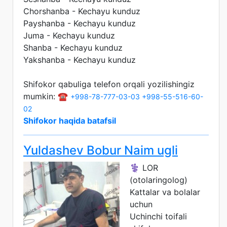
Chorshanba - Kechayu kunduz
Payshanba - Kechayu kunduz
Juma - Kechayu kunduz
Shanba - Kechayu kunduz
Yakshanba - Kechayu kunduz
Shifokor qabuliga telefon orqali yozilishingiz
mumkin: ☎️
+998-78-777-03-03
+998-55-516-60-
02
Shifokor haqida batafsil
Yuldashev Bobur Naim ugli
⚕️ LOR
(otolaringolog)
Kattalar va bolalar
uchun
Uchinchi toifali