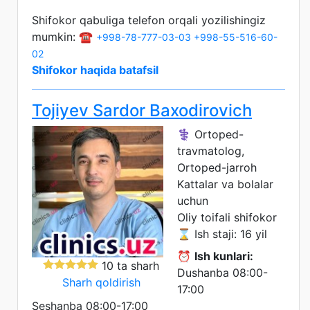
Shifokor qabuliga telefon orqali yozilishingiz
mumkin: ☎️
+998-78-777-03-03
+998-55-516-60-
02
Shifokor haqida batafsil
Tojiyev Sardor Baxodirovich
⚕️ Ortoped-
travmatolog,
Ortoped-jarroh
Kattalar va bolalar
uchun
Oliy toifali shifokor
⌛ Ish staji: 16 yil
⏰
Ish kunlari:
10 ta sharh
Dushanba 08:00-
Sharh qoldirish
17:00
Seshanba 08:00-17:00