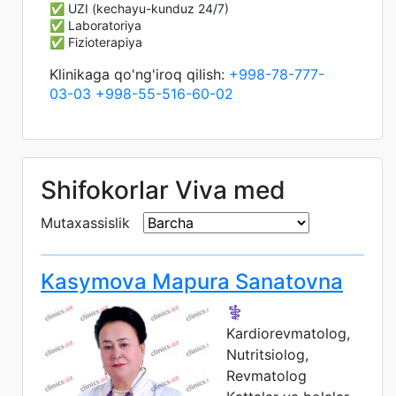
✅ UZI (kechayu-kunduz 24/7)
✅ Laboratoriya
✅ Fizioterapiya
Klinikaga qo'ng'iroq qilish:
+998-78-777-
03-03
+998-55-516-60-02
Shifokorlar Viva med
Mutaxassislik
Kasymova Mapura Sanatovna
⚕️
Kardiorevmatolog,
Nutritsiolog,
Revmatolog