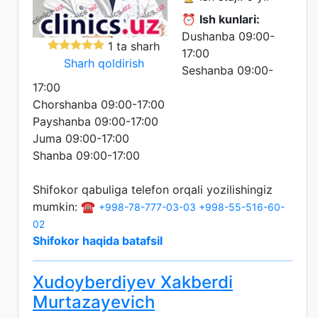
⏰
Ish kunlari:
Dushanba 09:00-
1 ta sharh
17:00
Sharh qoldirish
Seshanba 09:00-
17:00
Chorshanba 09:00-17:00
Payshanba 09:00-17:00
Juma 09:00-17:00
Shanba 09:00-17:00
Shifokor qabuliga telefon orqali yozilishingiz
mumkin: ☎️
+998-78-777-03-03
+998-55-516-60-
02
Shifokor haqida batafsil
Xudoyberdiyev Xakberdi
Murtazayevich