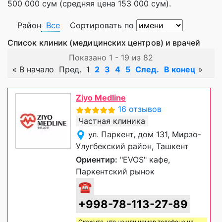
500 000 сум (средняя цена 153 000 сум).
Район
Все
Сортировать по
Список клиник (медицинских центров) и врачей
Показано 1 - 19 из 82
«
В начало
Пред.
1
2
3
4
5
След.
В конец
»
Ziyo Medline
16 отзывов
Частная клиника
ул. Паркент, дом 131, Мирзо-
Улугбекский район, Ташкент
Ориентир:
"EVOS" кафе,
Паркентский рынок
☎
+998-78-113-27-89
Скажите, что нашли номер телефона на