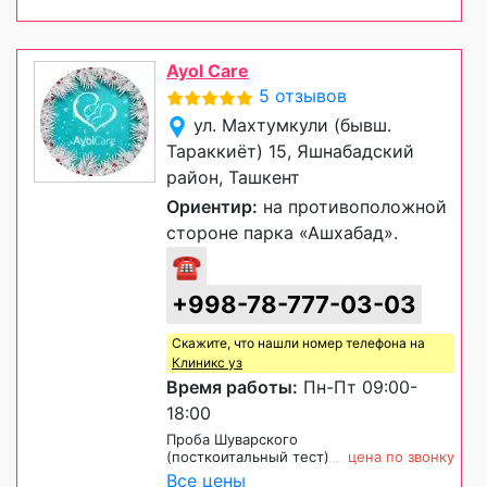
Ayol Care
5 отзывов
ул. Махтумкули (бывш.
Тараккиёт) 15, Яшнабадский
район, Ташкент
Ориентир:
на противоположной
стороне парка «Ашхабад».
☎
+998-78-777-03-03
Скажите, что нашли номер телефона на
Клиникс уз
Время работы:
Пн-Пт 09:00-
18:00
Проба Шуварского
(посткоитальный тест)
цена по звонку
Все цены