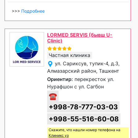
>>>
Подробнее
LORMED SERVIS (бывш U-
Clinic)
Частная клиника
ул. Сариксув, тупик-4, д.3,
Алмазарский район, Ташкент
Ориентир:
перекресток ул.
Нурафшон с ул. Сагбон
☎
+998-78-777-03-03
+998-55-516-60-08
Скажите, что нашли номер телефона на
Клиникс уз