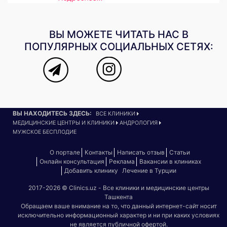
ВЫ МОЖЕТЕ ЧИТАТЬ НАС В
ПОПУЛЯРНЫХ СОЦИАЛЬНЫХ СЕТЯХ:
ВЫ НАХОДИТЕСЬ ЗДЕСЬ:
ВСЕ КЛИНИКИ
МЕДИЦИНСКИЕ ЦЕНТРЫ И КЛИНИКИ
АНДРОЛОГИЯ
МУЖСКОЕ БЕСПЛОДИЕ
О портале
Контакты
Написать отзыв
Статьи
Онлайн консультация
Реклама
Вакансии в клиниках
Добавить клинику
Лечение в Турции
2017-2026 © Clinics.uz - Все клиники и медицинские центры
Ташкента
Обращаем ваше внимание на то, что данный интернет-сайт носит
исключительно информационный характер и ни при каких условиях
не является публичной офертой.