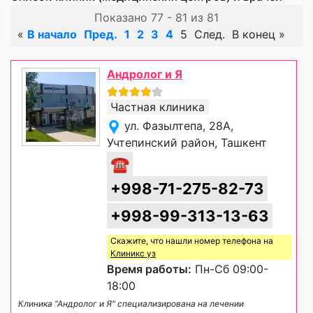
Показано 77 - 81 из 81
«
В начало
Пред.
1
2
3
4
5
След.
В конец
»
Андролог и Я
Частная клиника
ул. Фазылтепа, 28А,
Учтепинский район, Ташкент
☎
+998-71-275-82-73
+998-99-313-13-63
Скажите, что нашли номер телефона на
Клиникс уз
Время работы:
Пн-Сб 09:00-
18:00
Клиника "Андролог и Я" специализирована на лечении