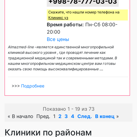
+998-78-777-03-03
Скажите, что нашли номер телефона на
Клиникс уз
Время работы:
Пн-Сб 08:00-
20:00
Все цены
Almazmed-line –является единственной многопрофильной
клиникой высокого уровня , где проводят лечение как
традиционной медициной так и современными методами. В
нашем многопрофильном медицинском центре вам готовы
оказать свою помощь высококвалифицированные
...
>>>
Подробнее
Показано 1 - 19 из 73
«
В начало
Пред.
1
2
3
4
След.
В конец
»
Клиники по районам