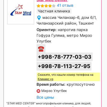
41 отзыв
Частная клиника
массив Чиланзар-6, дом 6/1,
Чиланзарский район, Ташкент
Ориентир:
напротив парка
Гофура Гуляма, метро Мирзо
Улугбек
☎
+998-78-777-03-03
+998-78-113-27-95
Скажите, что нашли номер телефона на
Клиникс уз
Время работы:
круглосуточно
Мирзо Улугбек
Все цены
"STAR MED CENTER" многопрофильная клиника, для людей,