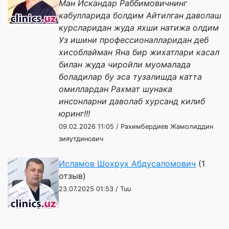
Ман Искандар Раббимовичнинг
кабулларида болдим Айтилган даволаш
курсларидан жуда яхши натижа олдим
Уз ишини профессионалларидан деб
хисоблайман Яна бир жихатлари касал
билан жуда чиройли муомалада
боладилар бу эса тузалишда катта
омиллардан Рахмат шунака
инсонларни даволаб хурсанд килиб
юринг!!!
09.02.2026 11:05 / Рахимбердиев Жамолиддин
зияутдинович
Исламов Шохрух Абдусаломович
(1
отзыв)
23.07.2025 01:53 / Tuu