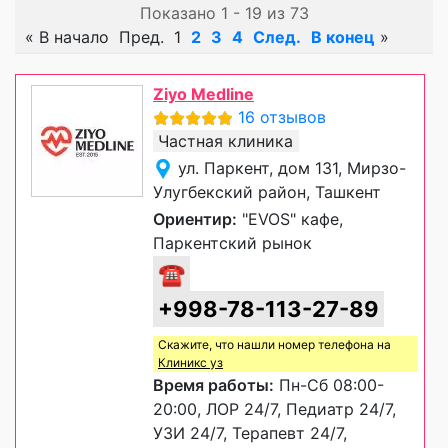
Показано 1 - 19 из 73
«
В начало
Пред.
1
2
3
4
След.
В конец
»
Ziyo Medline
16 отзывов
Частная клиника
ул. Паркент, дом 131, Мирзо-
Улугбекский район, Ташкент
Ориентир:
"EVOS" кафе,
Паркентский рынок
☎
+998-78-113-27-89
Скажите, что нашли номер телефона на
Клиникс уз
Время работы:
Пн-Сб 08:00-
20:00, ЛОР 24/7, Педиатр 24/7,
УЗИ 24/7, Терапевт 24/7,