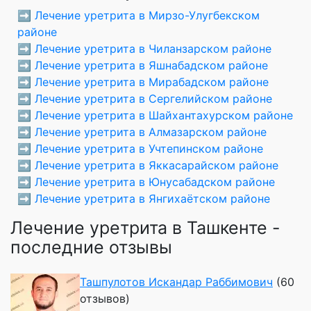
➡️
Лечение уретрита в Мирзо-Улугбекском
районе
➡️
Лечение уретрита в Чиланзарском районе
➡️
Лечение уретрита в Яшнабадском районе
➡️
Лечение уретрита в Мирабадском районе
➡️
Лечение уретрита в Сергелийском районе
➡️
Лечение уретрита в Шайхантахурском районе
➡️
Лечение уретрита в Алмазарском районе
➡️
Лечение уретрита в Учтепинском районе
➡️
Лечение уретрита в Яккасарайском районе
➡️
Лечение уретрита в Юнусабадском районе
➡️
Лечение уретрита в Янгихаётском районе
Лечение уретрита в Ташкенте -
последние отзывы
Ташпулотов Искандар Раббимович
(60
отзывов)