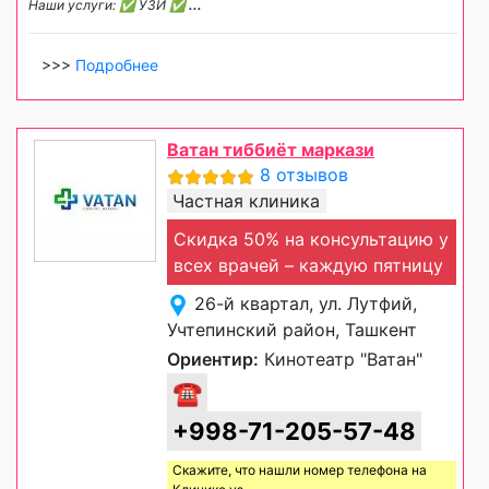
Наши услуги: ✅ УЗИ ✅
...
>>>
Подробнее
Ватан тиббиёт маркази
8 отзывов
Частная клиника
Скидка 50% на консультацию у
всех врачей – каждую пятницу
26-й квартал, ул. Лутфий,
Учтепинский район, Ташкент
Ориентир:
Кинотеатр "Ватан"
☎
+998-71-205-57-48
Скажите, что нашли номер телефона на