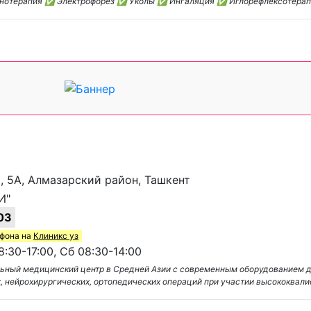
нотерапия ✅ Электрофорез ✅ Уколы ✅ Ингаляция ✅ Иглорефлексотера
и, 5А, Алмазарский район, Ташкент
И"
03
ефона на
Клиникс уз
:30-17:00, Сб 08:30-14:00
льный медицинский центр в Средней Азии с современным оборудованием д
, нейрохирургических, ортопедических операций при участии высококвал