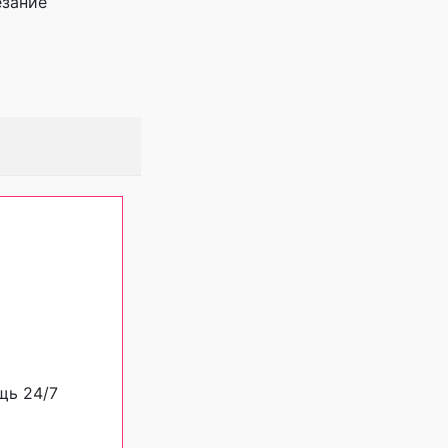
езание
щь 24/7