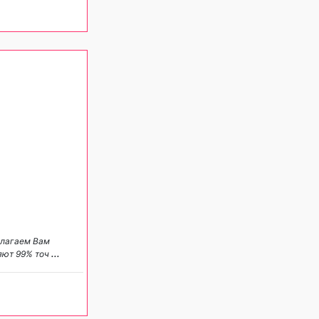
длагаем Вам
яют 99% точ
...