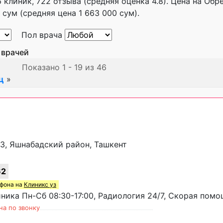
 клиник, 722 отзыва (средняя оценка 4.8). Цена на Обр
сум (средняя цена 1 663 000 сум).
Пол врача
 врачей
Показано 1 - 19 из 46
ц
»
0/3, Яшнабадский район, Ташкент
62
ефона на
Клиникс уз
ика Пн-Сб 08:30-17:00, Радиология 24/7, Скорая помо
на по звонку