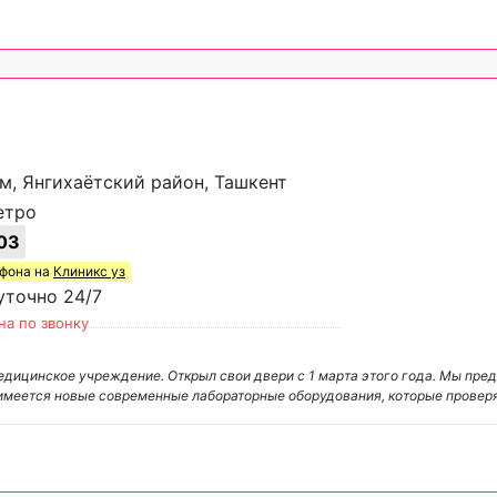
ом, Янгихаётский район, Ташкент
етро
03
ефона на
Клиникс уз
уточно 24/7
на по звонку
едицинское учреждение. Открыл свои двери с 1 марта этого года. Мы пре
имеется новые современные лабораторные оборудования, которые провер