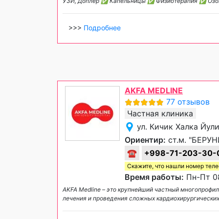
УЗИ, Доплер ✅ Капельницы ✅ Физиотерапия ✅ Озо
>>>
Подробнее
AKFA MEDLINE
77 отзывов
Частная клиника
ул. Кичик Халка Йул
Ориентир:
ст.м. "БЕРУН
☎
+998-71-203-30-
Скажите, что нашли номер тел
Время работы:
Пн-Пт 08
AKFA Medline – это крупнейший частный многопрофи
лечения и проведения сложных кардиохирургических