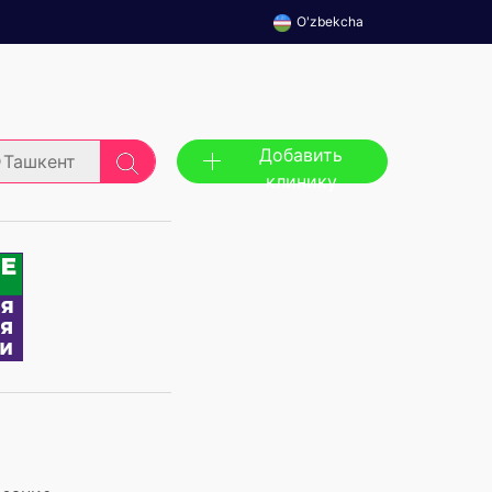
O'zbekcha
Добавить
Ташкент
клинику