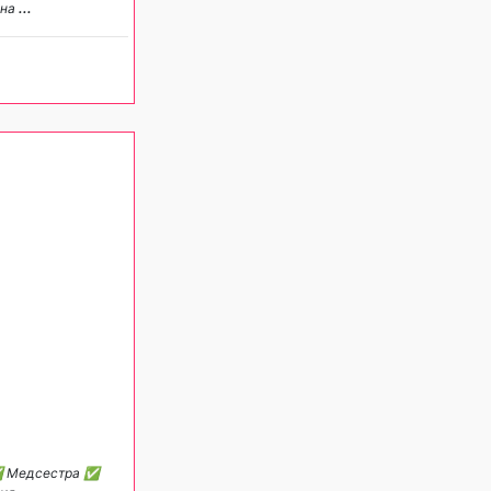
 на
...
 ✅ Медсестра ✅