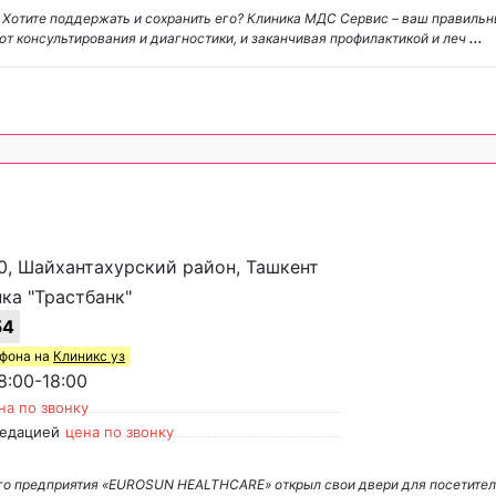
. Хотите поддержать и сохранить его? Клиника МДС Сервис – ваш правиль
от консультирования и диагностики, и заканчивая профилактикой и леч
...
0, Шайхантахурский район, Ташкент
ка "Трастбанк"
54
ефона на
Клиникс уз
:00-18:00
на по звонку
седацией
цена по звонку
о предприятия «EUROSUN HEALTHCARE» открыл свои двери для посетителе