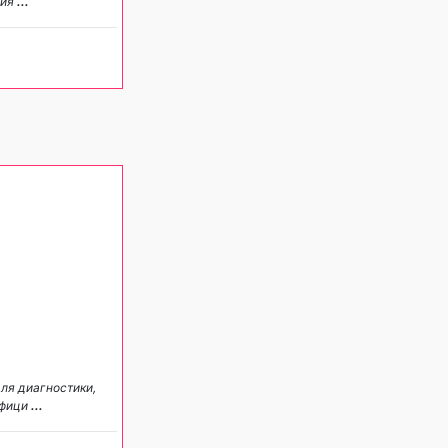
пия
...
ля диагностики,
ифици
...