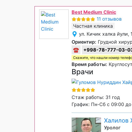
Best Medium Clinic
11 отзывов
Частная клиника
ул. Кичик халка йули,
Ориентир:
Грудной хиру
☎
+998-78-777-03-0
Скажите, что нашли номер телеф
Время работы:
Круглосут
Врачи
Стаж работы: 31 год
График: Пн-Сб с 09:00 до
Халилов 
Уролог