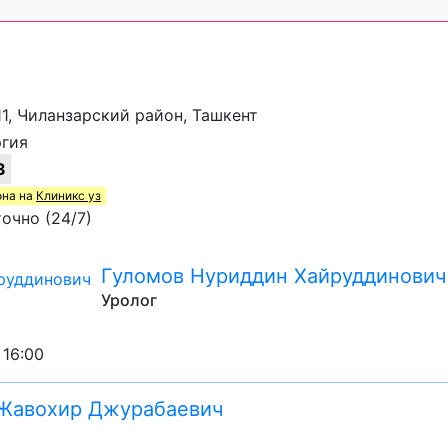
 11, Чиланзарский район, Ташкент
ргия
3
она на
Клиникс уз
очно (24/7)
Гуломов Нуриддин Хайруддинович
Уролог
 16:00
Жавохир Джурабаевич