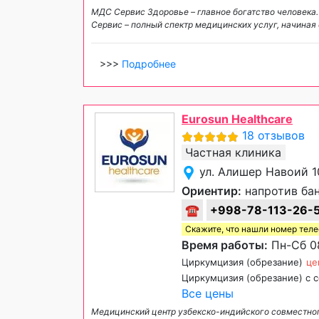
МДС Сервис Здоровье – главное богатство человека
Сервис – полный спектр медицинских услуг, начиная 
>>>
Подробнее
Eurosun Healthcare
18 отзывов
Частная клиника
ул. Алишер Навоий 1
Ориентир:
напротив бан
☎
+998-78-113-26-
Скажите, что нашли номер тел
Время работы:
Пн-Сб 08
Циркумцизия (обрезание)
це
Циркумцизия (обрезание) с 
Все цены
Медицинский центр узбекско-индийского совместног