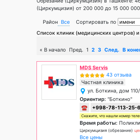
Обрезание (Циркумцизия) в Ташкенте: 46
(Циркумцизия) от 200 000 до 15 000 000 
Район
Все
Сортировать по
Список клиник (медицинских центров) и
«
В начало
Пред.
1
2
3
След.
В коне
MDS Servis
43 отзыва
Частная клиника
ул. Боткина, дом 11
Ориентир:
"Боткино"
☎
+998-78-113-25-
Скажите, что нашли номер тел
Время работы:
Поликлин
Циркумцизия (обрезание)
це
Все цены