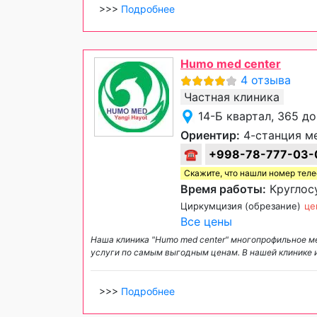
>>>
Подробнее
Humo med center
4 отзыва
Частная клиника
14-Б квартал, 365 д
Ориентир:
4-станция м
☎
+998-78-777-03-
Скажите, что нашли номер тел
Время работы:
Круглос
Циркумцизия (обрезание)
це
Все цены
Наша клиника "Humo med center" многопрофильное м
услуги по самым выгодным ценам. В нашей клинике 
>>>
Подробнее