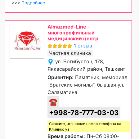
>>>
Подробнее
Almazmed-Line -
многопрофильный
медицинский центр
1 отзыв
Частная клиника
ул. Богибустон, 178,
Яккасарайский район, Ташкент
Ориентир:
Памятник, мемориал
"Братские могилы", бывшая ул.
Саламатина
☎
+998-78-777-03-03
Скажите, что нашли номер телефона на
Клиникс уз
Время работы:
Пн-Сб 08:00-