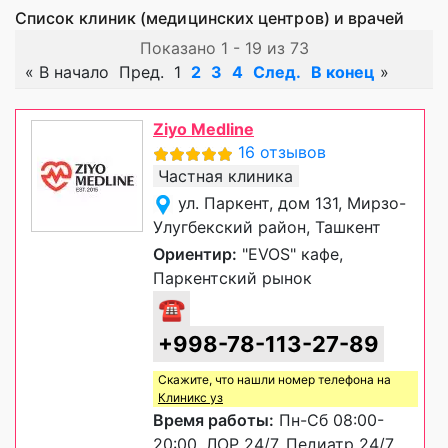
Список клиник (медицинских центров) и врачей
Показано 1 - 19 из 73
«
В начало
Пред.
1
2
3
4
След.
В конец
»
Ziyo Medline
16 отзывов
Частная клиника
ул. Паркент, дом 131, Мирзо-
Улугбекский район, Ташкент
Ориентир:
"EVOS" кафе,
Паркентский рынок
☎
+998-78-113-27-89
Скажите, что нашли номер телефона на
Клиникс уз
Время работы:
Пн-Сб 08:00-
20:00, ЛОР 24/7, Педиатр 24/7,