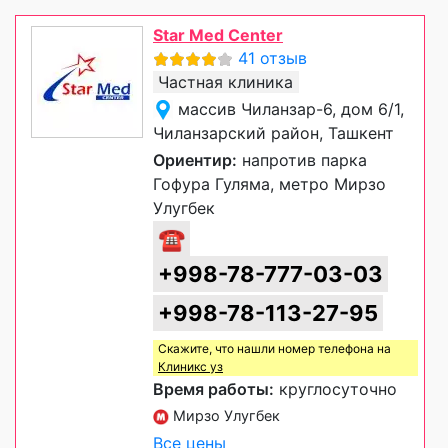
Star Med Center
41 отзыв
Частная клиника
массив Чиланзар-6, дом 6/1,
Чиланзарский район, Ташкент
Ориентир:
напротив парка
Гофура Гуляма, метро Мирзо
Улугбек
☎
+998-78-777-03-03
+998-78-113-27-95
Скажите, что нашли номер телефона на
Клиникс уз
Время работы:
круглосуточно
Мирзо Улугбек
Все цены