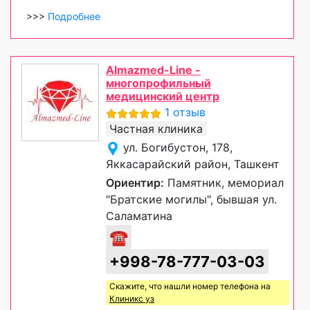
>>>
Подробнее
Almazmed-Line -
многопрофильный
медицинский центр
1 отзыв
Частная клиника
ул. Богибустон, 178,
Яккасарайский район, Ташкент
Ориентир:
Памятник, мемориал
"Братские могилы", бывшая ул.
Саламатина
☎
+998-78-777-03-03
Скажите, что нашли номер телефона на
Клиникс уз