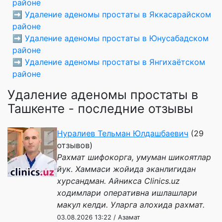
районе
➡️
Удаление аденомы простаты в Яккасарайском
районе
➡️
Удаление аденомы простаты в Юнусабадском
районе
➡️
Удаление аденомы простаты в Янгихаётском
районе
Удаление аденомы простаты в
Ташкенте - последние отзывы
Нуралиев Тельман Юлдашбаевич
(29
отзывов)
Рахмат шифокорга, умуман шикоятлар
йук. Хаммаси жойида эканлигидан
хурсандман. Айникса Clinics.uz
ходимлари оперативна ишлашлари
макул келди. Уларга алохида рахмат.
03.08.2026 13:22 / Азамат