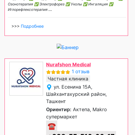
Озонотерапия ✅ Электрофорез ✅ Уколы ✅ Ингаляция ✅
Иглорефлексотерапия
...
>>>
Подробнее
Nurafshon Medical
1 отзыв
Частная клиника
ул. Есенина 15А,
Шайхантахурский район,
Ташкент
Ориентир:
Актепа, Makro
супермаркет
☎