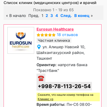
Список клиник (медицинских центров) и врачей
Показано 1 - 19 из 65
«
В начало
Пред.
1
2
3
4
След.
В конец
»
Eurosun Healthcare
18 отзывов
Частная клиника
ул. Алишер Навоий 10,
Шайхантахурский район,
Ташкент
Ориентир:
напротив банка
"Трастбанк"
☎
+998-78-113-26-54
Скажите, что нашли номер телефона на
Клиникс уз
Время работы:
Пн-Сб 08:00-