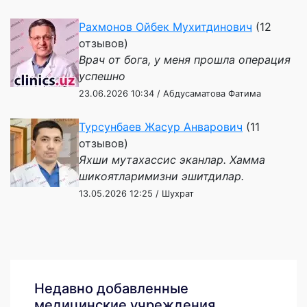
Рахмонов Ойбек Мухитдинович
(12
отзывов)
Врач от бога, у меня прошла операция
успешно
23.06.2026 10:34 / Абдусаматова Фатима
Турсунбаев Жасур Анварович
(11
отзывов)
Яхши мутахассис эканлар. Хамма
шикоятларимизни эшитдилар.
13.05.2026 12:25 / Шухрат
Недавно добавленные
медицинские учреждения