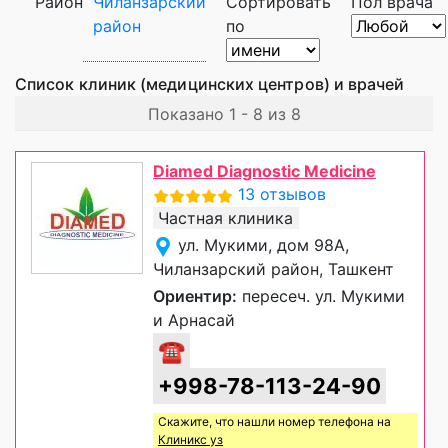
Район
Чиланзарский
Сортировать
Пол врача
район
по
Список клиник (медицинских центров) и врачей
Показано 1 - 8 из 8
Diamed Diagnostic Medicine
13 отзывов
Частная клиника
ул. Мукими, дом 98А,
Чиланзарский район, Ташкент
Ориентир:
пересеч. ул. Мукими
и Арнасай
☎
+998-78-113-24-90
Скажите, что нашли номер телефона на
Клиникс уз