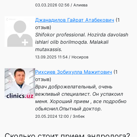
03.03.2026 02:56 / Алиева
Джанадилов Гайрат Атабекович
(1
отзыв)
Shifokor professional. Hozirda davolash
ishlari olib borilmoqda. Malakali
mutaxassis.
13.09.2025 11:54 / Носиров
Рихсиев Зобихулла Мажитович
(1
отзыв)
Врач доброжелательный, очень
вежливый специалист. Он успакоил
меня. Хороший прием , все подробно
обьяснил.Опытный доктор.
20.05.2024 12:00 / Элбек
Сколько стоит прием андролога?