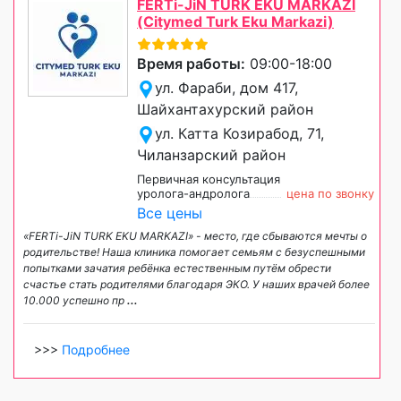
FERTi-JiN TURK EKU MARKAZI
(Citymed Turk Eku Markazi)
Время работы:
09:00-18:00
ул. Фараби, дом 417,
Шайхантахурский район
ул. Катта Козирабод, 71,
Чиланзарский район
Первичная консультация
уролога-андролога
цена по звонку
Все цены
«FERTi-JiN TURK EKU MARKAZI» - место, где сбываются мечты о
родительстве! Наша клиника помогает семьям с безуспешными
попытками зачатия ребёнка естественным путём обрести
счастье стать родителями благодаря ЭКО. У наших врачей более
10.000 успешно пр
...
>>>
Подробнее