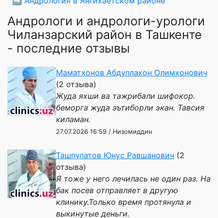
➡️
Андрология в Янгихаётском районе
Андрологи и андрологи-урологи
Чиланзарский район в Ташкенте
- последние отзывы
Маматхонов Абдуллахон Олимхонович
(2 отзыва)
Жуда яхши ва тажрибали шифокор.
беморга жуда эътиборли экан. Тавсия
киламан.
27.07.2026 16:59 / Низомиддин
Ташпулатов Юнус Равшанович
(2
отзыва)
Я тоже у него лечилась не один раз. На
бак посев отправляет в другую
клинику.Только время протянула и
выкинутые деньги.