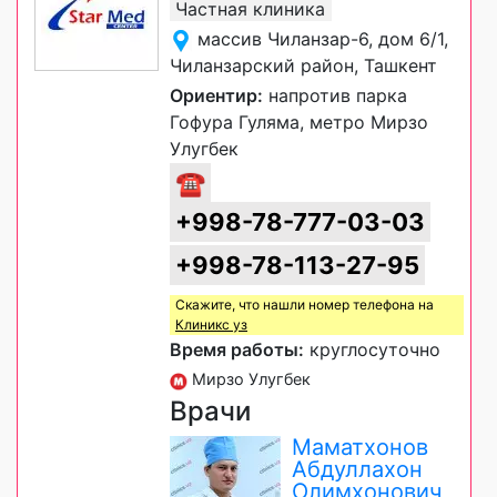
Частная клиника
массив Чиланзар-6, дом 6/1,
Чиланзарский район, Ташкент
Ориентир:
напротив парка
Гофура Гуляма, метро Мирзо
Улугбек
☎
+998-78-777-03-03
+998-78-113-27-95
Скажите, что нашли номер телефона на
Клиникс уз
Время работы:
круглосуточно
Мирзо Улугбек
Врачи
Маматхонов
Абдуллахон
Олимхонович