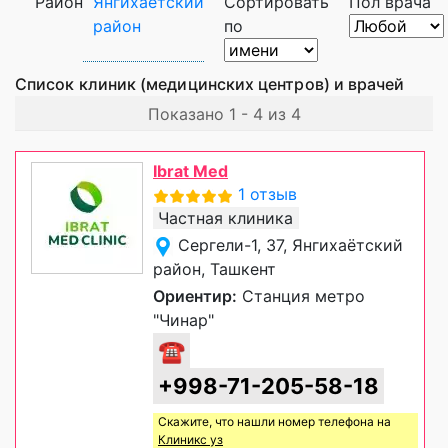
Район
Янгихаётский
Сортировать
Пол врача
район
по
Список клиник (медицинских центров) и врачей
Показано 1 - 4 из 4
Ibrat Med
1 отзыв
Частная клиника
Сергели-1, 37, Янгихаётский
район, Ташкент
Ориентир:
Станция метро
"Чинар"
☎
+998-71-205-58-18
Скажите, что нашли номер телефона на
Клиникс уз