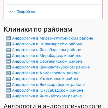
>>>
Подробнее
Клиники по районам
➡️
Андрология в Мирзо-Улугбекском районе
➡️
Андрология в Чиланзарском районе
➡️
Андрология в Яшнабадском районе
➡️
Андрология в Мирабадском районе
➡️
Андрология в Сергелийском районе
➡️
Андрология в Шайхантахурском районе
➡️
Андрология в Алмазарском районе
➡️
Андрология в Учтепинском районе
➡️
Андрология в Яккасарайском районе
➡️
Андрология в Юнусабадском районе
➡️
Андрология в Янгихаётском районе
Андрологи и андрологи-урологи