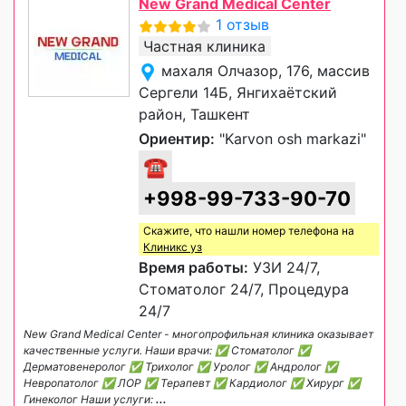
New Grand Medical Center
1 отзыв
Частная клиника
махаля Олчазор, 176, массив
Сергели 14Б, Янгихаётский
район, Ташкент
Ориентир:
"Karvon osh markazi"
☎
+998-99-733-90-70
Скажите, что нашли номер телефона на
Клиникс уз
Время работы:
УЗИ 24/7,
Стоматолог 24/7, Процедура
24/7
New Grand Medical Center - многопрофильная клиника оказывает
качественные услуги. Наши врачи: ✅ Стоматолог ✅
Дерматовенеролог ✅ Трихолог ✅ Уролог ✅ Андролог ✅
Невропатолог ✅ ЛОР ✅ Терапевт ✅ Кардиолог ✅ Хирург ✅
Гинеколог Наши услуги:
...