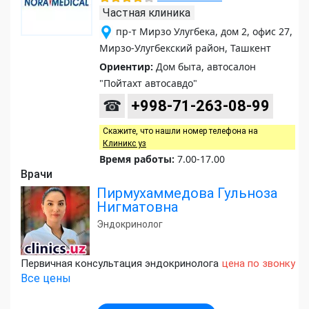
Частная клиника
пр-т Мирзо Улугбека, дом 2, офис 27,
Мирзо-Улугбекский район, Ташкент
Ориентир:
Дом быта, автосалон
"Пойтахт автосавдо"
☎
+998-71-263-08-99
Скажите, что нашли номер телефона на
Клиникс уз
Время работы:
7.00-17.00
Врачи
Пирмухаммедова Гульноза
Нигматовна
Эндокринолог
Первичная консультация эндокринолога
цена по звонку
Все цены