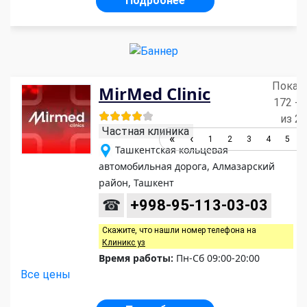
Подробнее
Показ
MirMed Clinic
172 - 
из 2
Частная клиника
1
2
3
4
5
Ташкентская кольцевая
автомобильная дорога, Алмазарский
район, Ташкент
☎
+998-95-113-03-03
Скажите, что нашли номер телефона на
Клиникс уз
Время работы:
Пн-Сб 09:00-20:00
Все цены