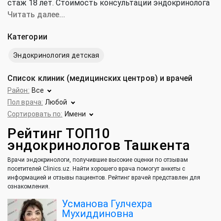
стаж 18 лет. Стоимость консультации эндокринолога
от 59 100 до 1 500 000 сум (средняя цена 213 000 сум).
Читать далее...
Категории
Эндокринология детская
Список клиник (медицинских центров) и врачей
Район:
Все
Пол врача:
Любой
Сортировать по:
Имени
Рейтинг ТОП10
эндокринологов Ташкента
Врачи эндокринологи, получившие высокие оценки по отзывам
посетителей Clinics.uz. Найти хорошего врача помогут анкеты с
информацией и отзывы пациентов. Рейтинг врачей представлен для
ознакомления.
Усманова Гулчехра
Мухиддиновна