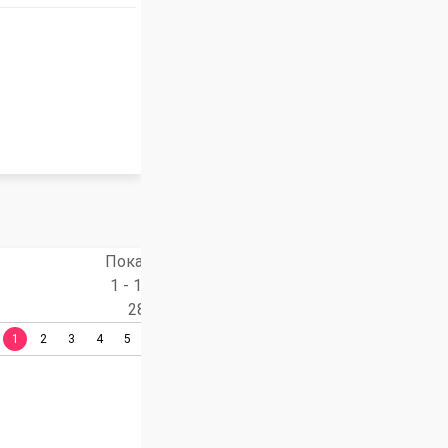
Показано
1 - 19 из
284
1
2
3
4
5
6
7
8
9
10