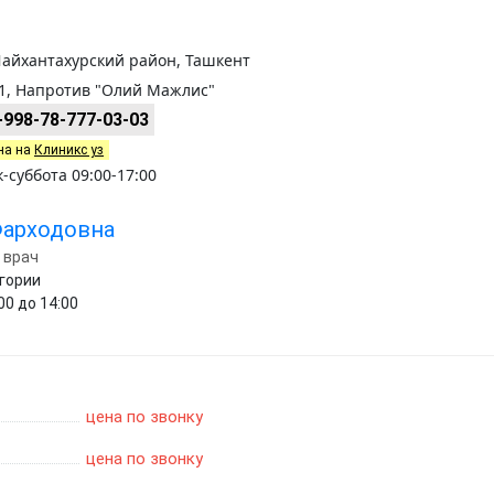
Шайхантахурский район, Ташкент
1, Напротив "Олий Мажлис"
+998-78-777-03-03
на на
Клиникс уз
суббота 09:00-17:00
Фарходовна
 врач
егории
00 до 14:00
цена по звонку
цена по звонку