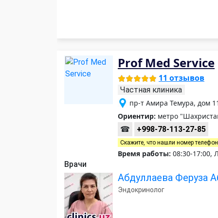
Prof Med Service
11 отзывов
Частная клиника
пр-т Амира Темура, дом 
Ориентир:
метро "Шахристан
☎
+998-78-113-27-85
Скажите, что нашли номер телефо
Время работы:
08:30-17:00, 
Врачи
Абдуллаева Феруза 
Эндокринолог