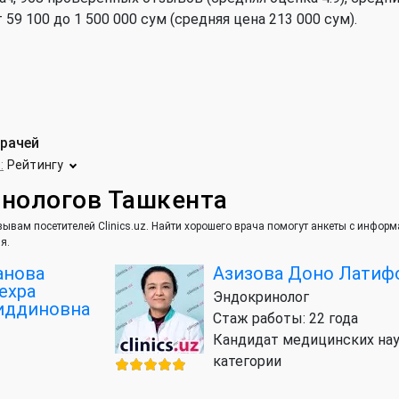
9 100 до 1 500 000 сум (средняя цена 213 000 сум).
врачей
:
Рейтингу
инологов Ташкента
ывам посетителей Clinics.uz. Найти хорошего врача помогут анкеты с инфор
я.
анова
Азизова Доно Латиф
ехра
Эндокринолог
иддиновна
Стаж работы: 22 года
Кандидат медицинских нау
категории