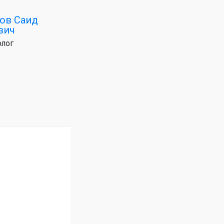
ов Саид
вич
лог