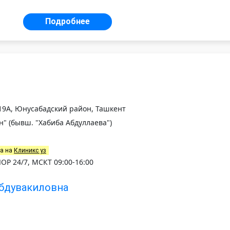
Подробнее
119А, Юнусабадский район, Ташкент
" (бывш. "Хабиба Абдуллаева")
на на
Клиникс уз
ЛОР 24/7, МСКТ 09:00-16:00
Абдувакиловна