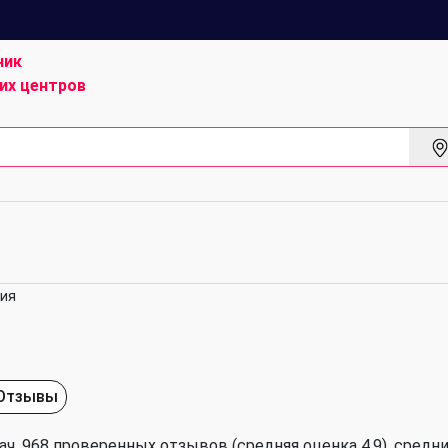
ник
их центров
ия
Отзывы
ч, 968 проверенных отзывов (средняя оценка 4.9), cредни