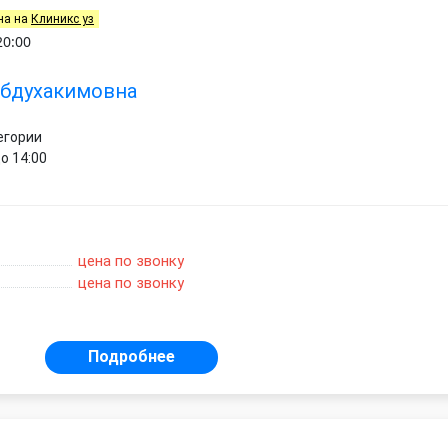
на на
Клиникс уз
20:00
Абдухакимовна
егории
о 14:00
цена по звонку
цена по звонку
Подробнее