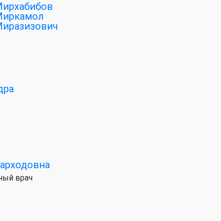
ирхабибов
Миркамол
иразизович
дра
Фарходовна
ный врач