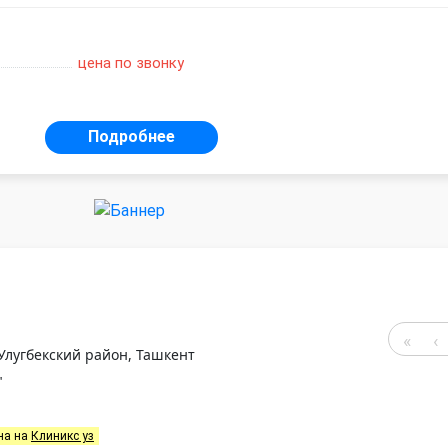
цена по звонку
Подробнее
-Улугбекский район, Ташкент
"
на на
Клиникс уз