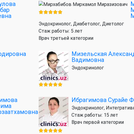
улова
М
бар
евна
М
Эндокринолог, Диабетолог, Диетолог
Стаж работы: 5 лет
Врач третьей категории
одировна
Мизельская Алексан
Вадимовна
Эндокринолог
имова
Ибрагимова Сурайе 
зима
Эндокринолог, Интегратив
заатхамовна
Стаж работы: 15 лет
Врач первой категории