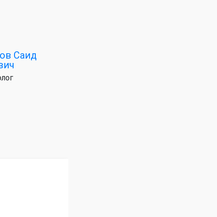
ов Саид
вич
лог