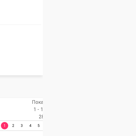
Показано
1 - 19 из
284
1
2
3
4
5
6
7
8
9
10