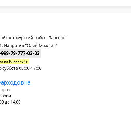
Шайхантахурский район, Ташкент
1, Напротив "Олий Мажлис"
+998-78-777-03-03
на на
Клиникс уз
суббота 09:00-17:00
Фарходовна
 врач
егории
00 до 14:00