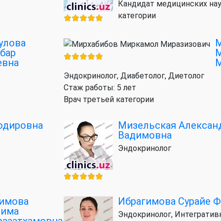
Кандидат медицинских нау
категории
улова
М
бар
евна
М
Эндокринолог, Диабетолог, Диетолог
Стаж работы: 5 лет
Врач третьей категории
одировна
Мизельская Алексан
Вадимовна
Эндокринолог
имова
Ибрагимова Сурайе 
зима
Эндокринолог, Интегратив
заатхамовна