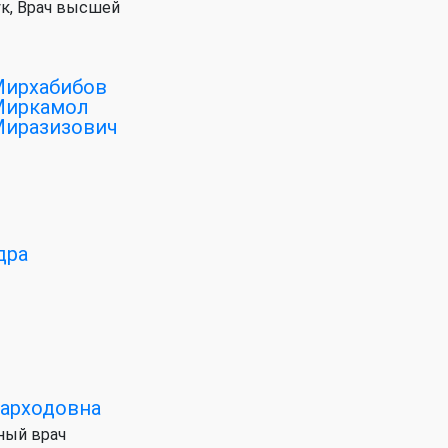
к, Врач высшей
ирхабибов
Миркамол
иразизович
дра
Фарходовна
ный врач