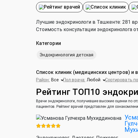
Рейтинг врачей
Список клиник
Лучшие эндокринологи в Ташкенте: 281 вра
Стоимость консультации эндокринолога от 5
Категории
Эндокринология детская
Список клиник (медицинских центров) и 
Район:
Все
Пол врача:
Любой
Сортировать по
Рейтинг ТОП10 эндокр
Врачи эндокринологи, получившие высокие оценки по отз
пациентов. Рейтинг врачей представлен для ознакомлени
Усм
Гулч
Мух
Эндокринолог, Диетолог, Психолог