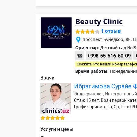
Beauty Clinic
1 отзыв
проспект Бунёдкор, 8Е, 
Ориентир:
Детский сад №49
☎
+998-55-516-60-09
Скажите, что нашли номер телефо
Время работы:
Понедельник-
Врачи
Ибрагимова Сурайе 
Эндокринолог, Интегративный
Стаж 15 лет. Врач первой кат
График приёма: Пн, Ср, Пт с 09:
Услуги и цены