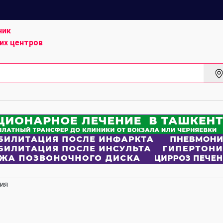
ник
их центров
ия