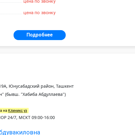
цена по звонку
цена по звонку
Подробнее
119А, Юнусабадский район, Ташкент
" (бывш. "Хабиба Абдуллаева")
на на
Клиникс уз
ЛОР 24/7, МСКТ 09:00-16:00
Абдувакиловна