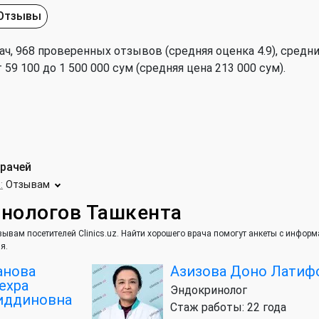
Отзывы
ч, 968 проверенных отзывов (средняя оценка 4.9), cредни
9 100 до 1 500 000 сум (средняя цена 213 000 сум).
врачей
:
Отзывам
инологов Ташкента
ывам посетителей Clinics.uz. Найти хорошего врача помогут анкеты с инфор
я.
анова
Азизова Доно Латиф
ехра
Эндокринолог
иддиновна
Стаж работы: 22 года