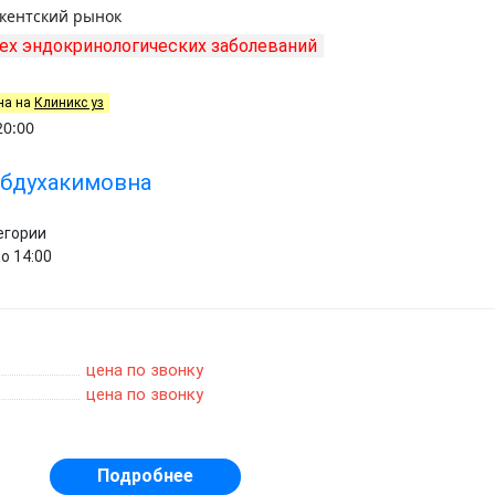
ркентский рынок
ех эндокринологических заболеваний
на на
Клиникс уз
20:00
Абдухакимовна
егории
о 14:00
цена по звонку
цена по звонку
Подробнее