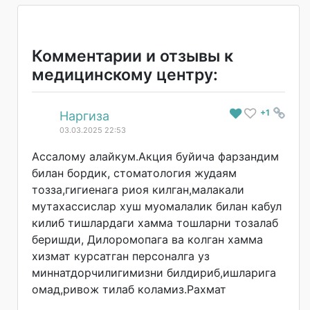
Комментарии и отзывы к
медицинскому центру:
+1
#
Наргиза
03.03.2025 22:53
Ассалому алайкум.Акция буйича фарзандим
билан бордик, стоматология жудаям
тозза,гигиенага риоя килган,малакали
мутахассислар хуш муомалалик билан кабул
килиб тишлардаги хамма тошларни тозалаб
беришди, Дилоромопага ва колган хамма
хизмат курсатган персоналга уз
миннатдорчилиги
мизни билдириб,ишлари
га
омад,ривож тилаб коламиз.Рахмат