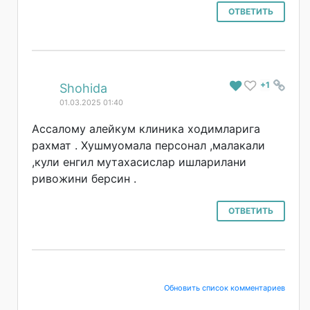
ОТВЕТИТЬ
+1
#
Shohida
01.03.2025 01:40
Ассалому алейкум клиника ходимларига
рахмат . Хушмуомала персонал ,малакали
,кули енгил мутахасислар ишларилани
ривожини берсин .
ОТВЕТИТЬ
Обновить список комментариев