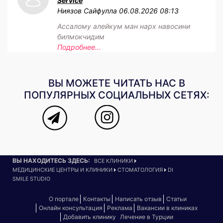
Service
Ниязов Сайфулла
06.08.2026 08:13
Ассалому алейкум ман нарх навосини
билмокчидим
Подробнее...
ВЫ МОЖЕТЕ ЧИТАТЬ НАС В
ПОПУЛЯРНЫХ СОЦИАЛЬНЫХ СЕТЯХ:
ВЫ НАХОДИТЕСЬ ЗДЕСЬ:
ВСЕ КЛИНИКИ
МЕДИЦИНСКИЕ ЦЕНТРЫ И КЛИНИКИ
СТОМАТОЛОГИЯ
DI
SMILE STUDIO
О портале
Контакты
Написать отзыв
Статьи
Онлайн консультация
Реклама
Вакансии в клиниках
Добавить клинику
Лечение в Турции