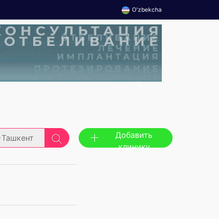
O'zbekcha
Добавить
Ташкент
клинику