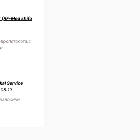
z (RF-Med shifo
европотолога.с
жи
al Service
 08:13
 навосини