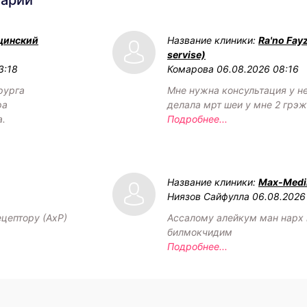
цинский
Название клиники:
Ra'no Fay
servise)
3:18
Комарова
06.08.2026 08:16
рурга
Мне нужна консультация у н
ра
делала мрт шеи у мне 2 грэ
а.
Подробнее...
Название клиники:
Max-Medik
Ниязов Сайфулла
06.08.2026
ецептору (АхР)
Ассалому алейкум ман нарх
билмокчидим
Подробнее...