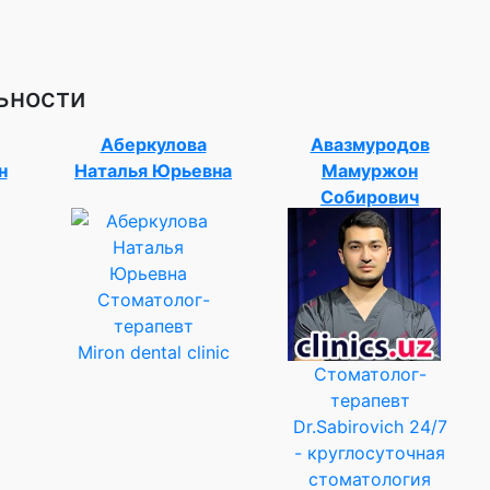
ьности
Аберкулова
Авазмуродов
н
Наталья Юрьевна
Мамуржон
Собирович
Стоматолог-
терапевт
Miron dental clinic
Стоматолог-
терапевт
Dr.Sabirovich 24/7
- круглосуточная
стоматология