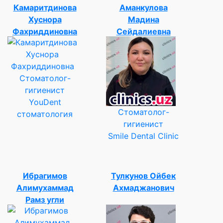
Камаритдинова
Аманкулова
Хуснора
Мадина
Фахриддиновна
Сейдалиевна
Стоматолог-
гигиенист
YouDent
Стоматолог-
стоматология
гигиенист
Smile Dental Clinic
Ибрагимов
Тулкунов Ойбек
Алимухаммад
Ахмаджанович
Рамз угли