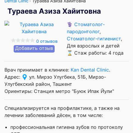
Dental Clinic
Тураева Азиза Хайитовна
Тураева Азиза Хайитовна
⚕️
Стоматолог-
пародонтолог
,
Стоматолог-гигиенист
,
0 отзывов
Для взрослых и детей
Добавить отзыв
⌛ Стаж работы: 4 года
Врач принимает в клинике:
Kan Dental Clinic
.
Адрес:
ул. Мирзо Улугбека, 51Б, Мирзо-
Улугбекский район, Ташкент
Ориентиры: Станция метро "Буюк Ипак Йули"
Специализируется на профилактике, а также на
лечении заболеваний дёсен, в том числе:
профессиональная гигиена зубов по протоколу