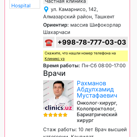
Частная клиника
ул. Камарнисо, 142,
Алмазарский район, Ташкент
Ориентир:
массив Шифокорлар
Шахарчаси
☎
+998-78-777-03-03
Скажите, что нашли номер телефона на
Клиникс уз
Время работы:
Пн-Сб 08:00-17:00
Врачи
Рахманов
Абдулхамид
Мустафаевич
Онколог-хирург,
Колопроктолог,
Бариатрический
хирург
Стаж работы: 10 лет Врач высшей
категории, Кандидат