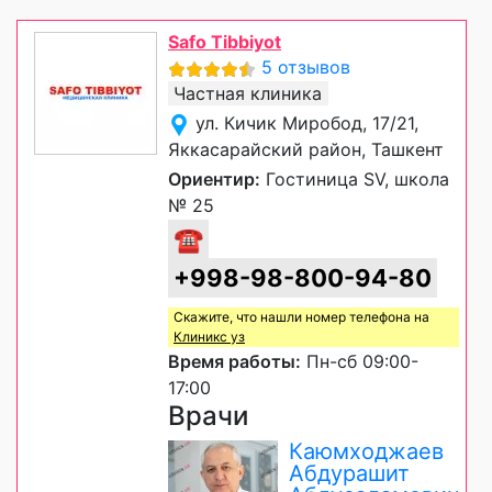
Safo Tibbiyot
5 отзывов
Частная клиника
ул. Кичик Миробод, 17/21,
Яккасарайский район, Ташкент
Ориентир:
Гостиница SV, школа
№ 25
☎
+998-98-800-94-80
Скажите, что нашли номер телефона на
Клиникс уз
Время работы:
Пн-сб 09:00-
17:00
Врачи
Каюмходжаев
Абдурашит