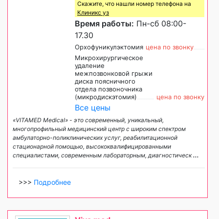
Скажите, что нашли номер телефона на
Клиникс уз
Время работы:
Пн-сб 08:00-
17.30
Орхофуникулэктомия
цена по звонку
Микрохирургическое
удаление
межпозвонковой грыжи
диска поясничного
отдела позвоночника
(микродискэтомия)
цена по звонку
Все цены
«VITAMED Medical» - это современный, уникальный,
многопрофильный медицинский центр с широким спектром
амбулаторно-поликлинических услуг, реабилитационной
стационарной помощью, высококвалифицированными
специалистами, современным лабораторным, диагностическ
...
>>>
Подробнее