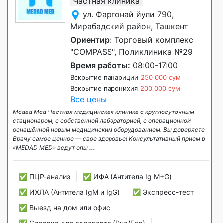
Частная клиника
ул. Фаргонай йули 790,
Мирабадский район, Ташкент
Ориентир:
Торговый комплекс
"COMPASS", Поликлиника №29
Время работы:
08:00-17:00
Вскрытие панариции
250 000 сум
Вскрытие паронихия
200 000 сум
Все цены
Medad Med Частная медицинская клиника с круглосуточным
стационаром, с собственной лабораторией, с операционной
оснащённой новым медицинским оборудованием. Вы доверяете
Врачу самое ценное — свое здоровье! Консультативный прием в
«MEDAD MED» ведут опы
...
✅ ПЦР-анализ
✅ ИФА (Антитела Ig М+G)
✅ ИХЛА (Антитела IgM и IgG)
✅ Экспресс-тест
✅ Выезд на дом или офис
✅ Справка для аэропорта (Рус/Eng)