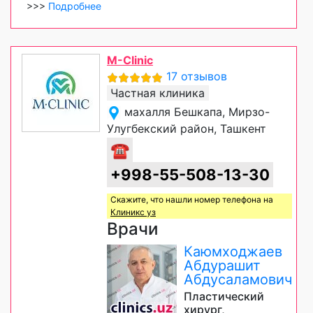
>>>
Подробнее
M-Clinic
17 отзывов
Частная клиника
махалля Бешкапа, Мирзо-
Улугбекский район, Ташкент
☎
+998-55-508-13-30
Скажите, что нашли номер телефона на
Клиникс уз
Врачи
Каюмходжаев
Абдурашит
Абдусаламович
Пластический
хирург,