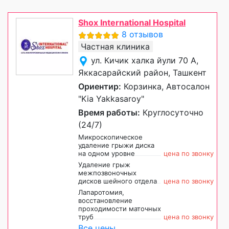
Shox International Hospital
8 отзывов
Частная клиника
ул. Кичик халка йули 70 А,
Яккасарайский район, Ташкент
Ориентир:
Корзинка, Автосалон
"Kia Yakkasaroy"
Время работы:
Круглосуточно
(24/7)
Микроскопическое
удаление грыжи диска
на одном уровне
цена по звонку
Удаление грыж
межпозвоночных
дисков шейного отдела
цена по звонку
Лапаротомия,
восстановление
проходимости маточных
труб
цена по звонку
Все цены